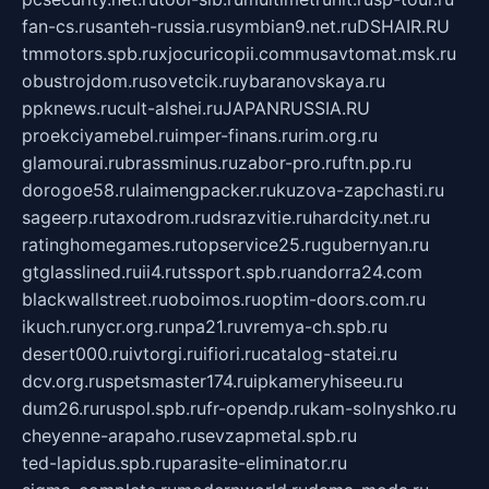
fan-cs.ru
santeh-russia.ru
symbian9.net.ru
DSHAIR.RU
tmmotors.spb.ru
xjocuricopii.com
musavtomat.msk.ru
obustrojdom.ru
sovetcik.ru
ybaranovskaya.ru
ppknews.ru
cult-alshei.ru
JAPANRUSSIA.RU
proekciyamebel.ru
imper-finans.ru
rim.org.ru
glamourai.ru
brassminus.ru
zabor-pro.ru
ftn.pp.ru
dorogoe58.ru
laimengpacker.ru
kuzova-zapchasti.ru
sageerp.ru
taxodrom.ru
dsrazvitie.ru
hardcity.net.ru
ratinghomegames.ru
topservice25.ru
gubernyan.ru
gtglasslined.ru
ii4.ru
tssport.spb.ru
andorra24.com
blackwallstreet.ru
oboimos.ru
optim-doors.com.ru
ikuch.ru
nycr.org.ru
npa21.ru
vremya-ch.spb.ru
desert000.ru
ivtorgi.ru
ifiori.ru
catalog-statei.ru
dcv.org.ru
spetsmaster174.ru
ipkameryhiseeu.ru
dum26.ru
ruspol.spb.ru
fr-opendp.ru
kam-solnyshko.ru
cheyenne-arapaho.ru
sevzapmetal.spb.ru
ted-lapidus.spb.ru
parasite-eliminator.ru