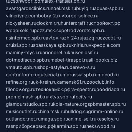
tucsonwoori.com
alex-translation.ru
avantgardeclinics.ru
noel.msk.ru
buylq.ru
aquas-spb.ru
vilnerivne.com
bobry-2.ru
vtoroe-solnce.ru
nickysheen.ru
clockmir.ru
huntercraft.ru
стройокт.рф
webpixels.ru
pczz.msk.su
petrodvorets.spb.ru
nsintermed.spb.ru
avtovirazh-24.ru
jazzq.ru
czecot.ru
cruizi.spb.ru
spasskaya.spb.ru
kniris.ru
vkpeople.com
maminy-mysli.ru
arionorel.ru
khuseniosif.ru
dotmediacup.spb.ru
mebel-tiraspol.ru
all-books.biz
vmauto.spb.ru
shop-astyle.ru
derevo-s.ru
contrinform.ru
gutserial.ru
mdrussia.spb.ru
monod.ru
refine.org.ru
uk-krein.ru
kamensk61.ru
zooclub.info
filonov.org.ru
технокамск.рф
ra-spectr.ru
ooodriada.ru
promelmash.spb.ru
ixtys.spb.ru
fccity.ru
glamourstudio.spb.ru
kola-nature.org
spbmaster.spb.ru
musicoutlet.ru
china.msk.ru
bulldog.su
grimm-online.ru
outlander.net.ru
maga.spb.ru
anime-sell.ru
keseloy.ru
газприборсервис.рф
karmin.spb.ru
shekswood.ru