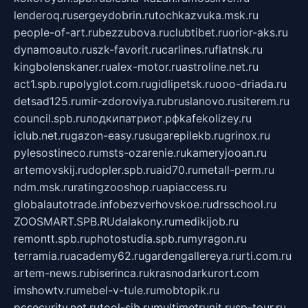
lenderoq.ru
sergeydobrin.ru
tochkazvuka.msk.ru
people-of-art.ru
bezzubova.ru
clubtibet.ru
orior-aks.ru
dynamoauto.ru
szk-favorit.ru
carlines.ru
flatnsk.ru
kingbolenskaner.ru
alex-motor.ru
astroline.net.ru
act1.spb.ru
polyglot.com.ru
gidlipetsk.ru
ooo-driada.ru
detsad125.ru
mir-zdoroviya.ru
bruslanovo.ru
siterem.ru
council.spb.ru
лодкипатриот.рф
kafekolizey.ru
iclub.net.ru
gazon-easy.ru
sugarepilekb.ru
grinox.ru
pylesostineco.ru
msts-ozarenie.ru
kameryjooan.ru
artemovskij.ru
dopler.spb.ru
aid70.ru
metall-perm.ru
ndm.msk.ru
ratingzooshop.ru
apiaccess.ru
globalautotrade.info
bezverhovskoe.ru
drsschool.ru
ZOOSMART.SPB.RU
dalakony.ru
medikijob.ru
remontt.spb.ru
photostudia.spb.ru
myragon.ru
terramia.ru
academy62.ru
gardengallereya.ru
rti.com.ru
artem-news.ru
biserinca.ru
krasnodarkurort.com
imshowtv.ru
mebel-v-tule.ru
mobtopik.ru
pcsecurity.net.ru
tool-sib.ru
multimetrunit.ru
sp-tour.ru