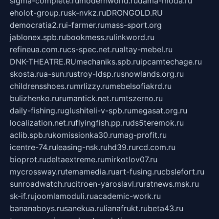
sigma-complete.ru
modernworld.ru
dama-moda.ru
eholot-group.ru
sk-nvkz.ru
DRONGOLD.RU
democratia2.ru
i-farmer.ru
mass-sport.org
jablonex.spb.ru
bookmess.ru
linkword.ru
refineua.com.ru
cs-spec.net.ru
altay-mebel.ru
DNK-THEATRE.RU
mechaniks.spb.ru
ipcamtechage.ru
skosta.ru
a-sun.ru
stroy-ldsp.ru
snowlands.org.ru
childrensshoes.ru
mrlizzy.ru
mebelsofiakrd.ru
bulizhenko.ru
rumantick.net.ru
mtszerno.ru
daily-fishing.ru
glushiteli-v-spb.ru
megasat.org.ru
localization.net.ru
flyingfish.pp.ru
ds5teremok.ru
aclib.spb.ru
komissionka30.ru
mag-profit.ru
icentre-74.ru
leasing-nsk.ru
hd39.ru
rcd.com.ru
bioprot.ru
deltaextreme.ru
mirkotlov07.ru
mycrossway.ru
temamedia.ru
art-fusing.ru
cbslefort.ru
sunroadwatch.ru
citroen-yaroslavl.ru
ratnews.msk.ru
sk-if.ru
joomlamoduli.ru
academic-work.ru
bananaboys.ru
sanekua.ru
lianafrukt.ru
beta43.ru