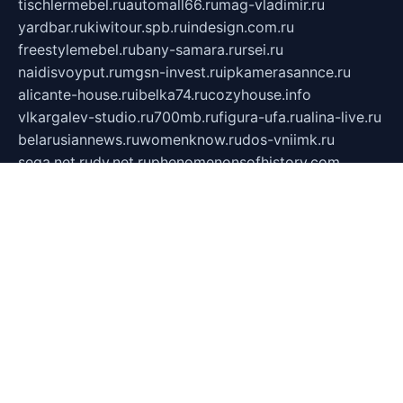
tischlermebel.ru
automall66.ru
mag-vladimir.ru
yardbar.ru
kiwitour.spb.ru
indesign.com.ru
freestylemebel.ru
bany-samara.ru
rsei.ru
naidisvoyput.ru
mgsn-invest.ru
ipkamerasannce.ru
alicante-house.ru
ibelka74.ru
cozyhouse.info
vlkargalev-studio.ru
700mb.ru
figura-ufa.ru
alina-live.ru
belarusiannews.ru
womenknow.ru
dos-vniimk.ru
sega.net.ru
dv.net.ru
phenomenonsofhistory.com
telesputnik.net.ru
wall.pp.ru
pylesosroidmi.ru
gtc-clan.ru
cligs.ru
bibikazap.ru
popova.org.ru
netwhistler.spb.ru
bellvil.ru
bonzon.ru
iss-vladik.ru
defiparis.net.ru
las-gryzas.ru
amku.ru
electednews.spb.ru
feather.org.ru
spar72.ru
tankiigri.ru
dominus.com.ru
ibtree.ru
sanykool.pp.ru
unixlib.org.ru
menatep.spb.ru
gartenterrassen.ru
printeka.ru
skvozilka.com.ru
parkovka-pub.ru
lovemobi.ru
art-ru.ru
emulatorz.com.ru
alucomp.com.ru
tatforum.com.ru
alternativa-profi.ru
dermakler.ru
artsurvey.ru
aredir.ru