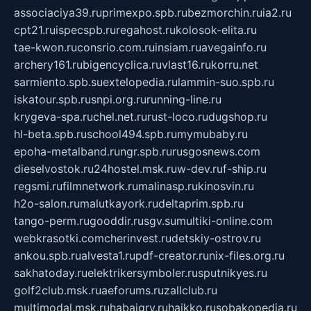
associaciya39.ru
primexpo.spb.ru
bezmorchin.ru
ia2.ru
cpt21.ru
ispecspb.ru
regahost.ru
kolosok-elita.ru
tae-kwon.ru
consrio.com.ru
insiam.ru
avegainfo.ru
archery161.ru
bigencyclica.ru
vlast16.ru
korru.net
sarmiento.spb.su
extelopedia.ru
lammin-suo.spb.ru
iskatour.spb.ru
snpi.org.ru
running-line.ru
krygeva-spa.ru
chel.net.ru
rust-loco.ru
dugshop.ru
hl-beta.spb.ru
school494.spb.ru
mymubaby.ru
epoha-metalband.ru
ngr.spb.ru
rusgosnews.com
dieselvostok.ru
24hostel.msk.ru
w-dev.ru
f-ship.ru
regsmi.ru
filmnetwork.ru
malinasp.ru
kinosvin.ru
h2o-salon.ru
malutkayork.ru
deltaprim.spb.ru
tango-perm.ru
gooddir.ru
sgv.su
multiki-online.com
webkrasotki.com
cherinvest.ru
detskiy-ostrov.ru
ankou.spb.ru
alvesta1.ru
pdf-creator.ru
nix-files.org.ru
sakhatoday.ru
elektrikersymboler.ru
sputnikyes.ru
golf2club.msk.ru
aeforums.ru
zallclub.ru
multimodal.msk.ru
habaigry.ru
haikko.ru
sobakopedia.ru