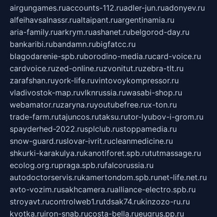
airgungames.ru
accounts-112.ru
adler-jun.ru
adonyev.ru
alfeihavsalnassr.ru
altaipant.ru
argentinamia.ru
aria-family.ru
arkrym.ru
ashanet.ru
belgorod-day.ru
bankaribi.ru
bandamn.ru
bigfatcc.ru
blagodarenie-spb.ru
borodino-media.ru
card-voice.ru
cardvoice.ru
zed-online.ru
zvonitut.ru
zebra-tlt.ru
zarafshan.ru
york-life.ru
vintovoykompressor.ru
vladivostok-map.ru
vlknrussia.ru
wasabi-shop.ru
webamator.ru
zaryna.ru
youtubefree.ru
x-ton.ru
trade-farm.ru
tajuncos.ru
taksu.ru
tor-lyubov-i-grom.ru
spayderhed-2022.ru
splclub.ru
stoppamedia.ru
snow-guard.ru
slovar-ivrit.ru
cleanmedicine.ru
shkurki-karakulya.ru
kanotiforet.spb.ru
tutmassage.ru
ecolog.org.ru
praga.spb.ru
falcorussia.ru
autodoctorservis.ru
kamertondom.spb.ru
net-life.net.ru
avto-vozim.ru
sakhcamera.ru
alliance-electro.spb.ru
stroyavt.ru
controlweb1.ru
tdsak74.ru
kinzozo-ru.ru
kvotka.ru
iron-snab.ru
costa-bella.ru
eugrus.pp.ru