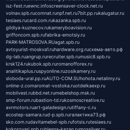
isz-fest.ru
ewnc.info
screensaver-clock.net.ru
volnav.spb.ru
comnat.ru
npf.net.ru
7bit.pp.ru
kalugatur.ru
tesiaes.ru
card.com.ru
kazanka.spb.ru
gildiya-kuznecov.ru
kameryboavision.ru
griffoncom.spb.ru
fabrika-emotsiy.ru
PARK-MATROSOVA.RU
agat.spb.ru
avtoyurist-moskva1.ru
hardware.org.ru
схема-авто.рф
dg-lab.ru
angrup.ru
recruiter.spb.ru
music8.spb.ru
krsk124.ru
kubok.spb.ru
romanofforex.ru
analitikaplus.ru
spyonline.ru
zosikamery.ru
sloboda-ural.pp.ru
AUTO-COM.SU
hohota.net
alimy.ru
online-z.com
aromat-vostoka.ru
otdelkaexp.ru
mobilvest.ru
bbd.net.ru
mebelshop.msk.ru
smp-forum.ru
bastion-td.ru
kosmoscreative.ru
avrmotors.ru
art-galadesign.ru
tiffany-c.ru
ecostep-samara.ru
d-p.spb.ru
галактика73.рф
sko.com.ru
davitamebel-spb.ru
fotsis.ru
tesiaes.ru
kokoroyari.spb.ru
blesna-kazan.ru
mossilver.ru