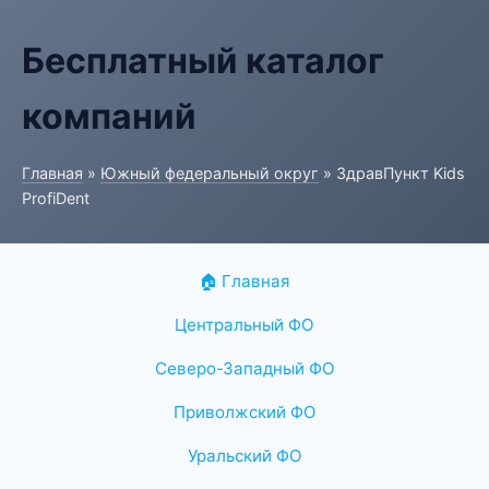
Бесплатный каталог
компаний
Главная
»
Южный федеральный округ
» ЗдравПункт Kids
ProfiDent
🏠 Главная
Центральный ФО
Северо-Западный ФО
Приволжский ФО
Уральский ФО