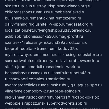
skosta.ru
a-sun.ru
stroy-ldsp.ru
snowlands.org.ru
childrensshoes.ru
mrlizzy.ru
mebelsofiakrd.ru
bulizhenko.ru
rumantick.net.ru
mtszerno.ru
daily-fishing.ru
glushiteli-v-spb.ru
megasat.org.ru
localization.net.ru
flyingfish.pp.ru
ds5teremok.ru
aclib.spb.ru
komissionka30.ru
mag-profit.ru
icentre-74.ru
leasing-nsk.ru
hd39.ru
rcd.com.ru
bioprot.ru
deltaextreme.ru
mirkotlov07.ru
mycrossway.ru
temamedia.ru
art-fusing.ru
cbslefort.ru
sunroadwatch.ru
citroen-yaroslavl.ru
ratnews.msk.ru
sk-if.ru
joomlamoduli.ru
academic-work.ru
bananaboys.ru
sanekua.ru
lianafrukt.ru
beta43.ru
tucsonwoori.com
alex-translation.ru
avantgardeclinics.ru
noel.msk.ru
buylq.ru
aquas-spb.ru
vilnerivne.com
bobry-2.ru
vtoroe-solnce.ru
nickysheen.ru
clockmir.ru
huntercraft.ru
стройокт.рф
webpixels.ru
pczz.msk.su
petrodvorets.spb.ru