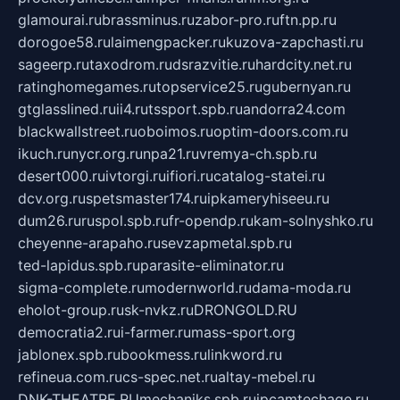
glamourai.ru
brassminus.ru
zabor-pro.ru
ftn.pp.ru
dorogoe58.ru
laimengpacker.ru
kuzova-zapchasti.ru
sageerp.ru
taxodrom.ru
dsrazvitie.ru
hardcity.net.ru
ratinghomegames.ru
topservice25.ru
gubernyan.ru
gtglasslined.ru
ii4.ru
tssport.spb.ru
andorra24.com
blackwallstreet.ru
oboimos.ru
optim-doors.com.ru
ikuch.ru
nycr.org.ru
npa21.ru
vremya-ch.spb.ru
desert000.ru
ivtorgi.ru
ifiori.ru
catalog-statei.ru
dcv.org.ru
spetsmaster174.ru
ipkameryhiseeu.ru
dum26.ru
ruspol.spb.ru
fr-opendp.ru
kam-solnyshko.ru
cheyenne-arapaho.ru
sevzapmetal.spb.ru
ted-lapidus.spb.ru
parasite-eliminator.ru
sigma-complete.ru
modernworld.ru
dama-moda.ru
eholot-group.ru
sk-nvkz.ru
DRONGOLD.RU
democratia2.ru
i-farmer.ru
mass-sport.org
jablonex.spb.ru
bookmess.ru
linkword.ru
refineua.com.ru
cs-spec.net.ru
altay-mebel.ru
DNK-THEATRE.RU
mechaniks.spb.ru
ipcamtechage.ru