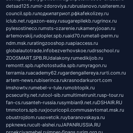
detsad125.ru
mir-zdoroviya.ru
bruslanovo.ru
siterem.ru
council.spb.ru
лодкипатриот.рф
kafekolizey.ru
iclub.net.ru
gazon-easy.ru
sugarepilekb.ru
grinox.ru
pylesostineco.ru
msts-ozarenie.ru
kameryjooan.ru
artemovskij.ru
dopler.spb.ru
aid70.ru
metall-perm.ru
ndm.msk.ru
ratingzooshop.ru
apiaccess.ru
globalautotrade.info
bezverhovskoe.ru
drsschool.ru
ZOOSMART.SPB.RU
dalakony.ru
medikijob.ru
remontt.spb.ru
photostudia.spb.ru
myragon.ru
terramia.ru
academy62.ru
gardengallereya.ru
rti.com.ru
artem-news.ru
biserinca.ru
krasnodarkurort.com
imshowtv.ru
mebel-v-tule.ru
mobtopik.ru
pcsecurity.net.ru
tool-sib.ru
multimetrunit.ru
sp-tour.ru
fan-cs.ru
santeh-russia.ru
symbian9.net.ru
DSHAIR.RU
tmmotors.spb.ru
xjocuricopii.com
musavtomat.msk.ru
obustrojdom.ru
sovetcik.ru
ybaranovskaya.ru
ppknews.ru
cult-alshei.ru
JAPANRUSSIA.RU
proekciyamebel.ru
imper-finans.ru
rim.org.ru