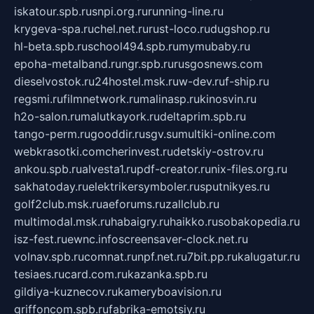
iskatour.spb.ru
snpi.org.ru
running-line.ru
krygeva-spa.ru
chel.net.ru
rust-loco.ru
dugshop.ru
hl-beta.spb.ru
school494.spb.ru
mymubaby.ru
epoha-metalband.ru
ngr.spb.ru
rusgosnews.com
dieselvostok.ru
24hostel.msk.ru
w-dev.ru
f-ship.ru
regsmi.ru
filmnetwork.ru
malinasp.ru
kinosvin.ru
h2o-salon.ru
malutkayork.ru
deltaprim.spb.ru
tango-perm.ru
gooddir.ru
sgv.su
multiki-online.com
webkrasotki.com
cherinvest.ru
detskiy-ostrov.ru
ankou.spb.ru
alvesta1.ru
pdf-creator.ru
nix-files.org.ru
sakhatoday.ru
elektrikersymboler.ru
sputnikyes.ru
golf2club.msk.ru
aeforums.ru
zallclub.ru
multimodal.msk.ru
habaigry.ru
haikko.ru
sobakopedia.ru
isz-fest.ru
ewnc.info
screensaver-clock.net.ru
volnav.spb.ru
comnat.ru
npf.net.ru
7bit.pp.ru
kalugatur.ru
tesiaes.ru
card.com.ru
kazanka.spb.ru
gildiya-kuznecov.ru
kameryboavision.ru
griffoncom.spb.ru
fabrika-emotsiy.ru