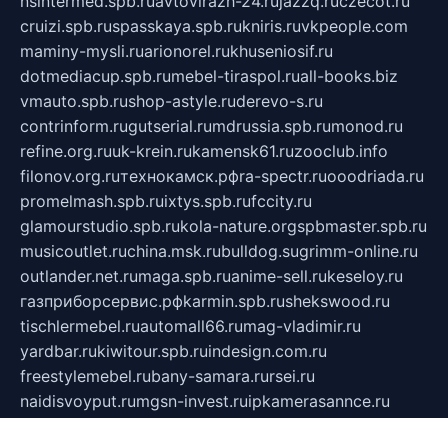
nsintermed.spb.ru
avtovirazh-24.ru
jazzq.ru
czecot.ru
cruizi.spb.ru
spasskaya.spb.ru
kniris.ru
vkpeople.com
maminy-mysli.ru
arionorel.ru
khuseniosif.ru
dotmediacup.spb.ru
mebel-tiraspol.ru
all-books.biz
vmauto.spb.ru
shop-astyle.ru
derevo-s.ru
contrinform.ru
gutserial.ru
mdrussia.spb.ru
monod.ru
refine.org.ru
uk-krein.ru
kamensk61.ru
zooclub.info
filonov.org.ru
технокамск.рф
ra-spectr.ru
ooodriada.ru
promelmash.spb.ru
ixtys.spb.ru
fccity.ru
glamourstudio.spb.ru
kola-nature.org
spbmaster.spb.ru
musicoutlet.ru
china.msk.ru
bulldog.su
grimm-online.ru
outlander.net.ru
maga.spb.ru
anime-sell.ru
keseloy.ru
газприборсервис.рф
karmin.spb.ru
shekswood.ru
tischlermebel.ru
automall66.ru
mag-vladimir.ru
yardbar.ru
kiwitour.spb.ru
indesign.com.ru
freestylemebel.ru
bany-samara.ru
rsei.ru
naidisvoyput.ru
mgsn-invest.ru
ipkamerasannce.ru
alicante-house.ru
ibelka74.ru
cozyhouse.info