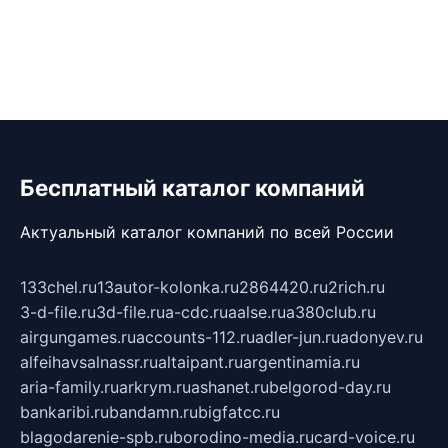
Бесплатный каталог компаний
Актуальный каталог компаний по всей России
133chel.ru
13autor-kolonka.ru
2864420.ru
2rich.ru
3-d-file.ru
3d-file.ru
a-cdc.ru
aalse.ru
a380club.ru
airgungames.ru
accounts-112.ru
adler-jun.ru
adonyev.ru
alfeihavsalnassr.ru
altaipant.ru
argentinamia.ru
aria-family.ru
arkrym.ru
ashanet.ru
belgorod-day.ru
bankaribi.ru
bandamn.ru
bigfatcc.ru
blagodarenie-spb.ru
borodino-media.ru
card-voice.ru