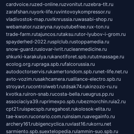
cardvoice.ru
zed-online.ru
zvonitut.ru
zebra-tlt.ru
zarafshan.ru
york-life.ru
vintovoykompressor.ru
vladivostok-map.ru
vlknrussia.ru
wasabi-shop.ru
webamator.ru
zaryna.ru
youtubefree.ru
x-ton.ru
trade-farm.ru
tajuncos.ru
taksu.ru
tor-lyubov-i-grom.ru
spayderhed-2022.ru
splclub.ru
stoppamedia.ru
snow-guard.ru
slovar-ivrit.ru
cleanmedicine.ru
shkurki-karakulya.ru
kanotiforet.spb.ru
tutmassage.ru
ecolog.org.ru
praga.spb.ru
falcorussia.ru
autodoctorservis.ru
kamertondom.spb.ru
net-life.net.ru
avto-vozim.ru
sakhcamera.ru
alliance-electro.spb.ru
stroyavt.ru
controlweb1.ru
tdsak74.ru
kinzozo-ru.ru
kvotka.ru
iron-snab.ru
costa-bella.ru
eugrus.pp.ru
associaciya39.ru
primexpo.spb.ru
bezmorchin.ru
ia2.ru
cpt21.ru
ispecspb.ru
regahost.ru
kolosok-elita.ru
tae-kwon.ru
consrio.com.ru
insiam.ru
avegainfo.ru
archery161.ru
bigencyclica.ru
vlast16.ru
korru.net
sarmiento.spb.su
extelopedia.ru
lammin-suo.spb.ru