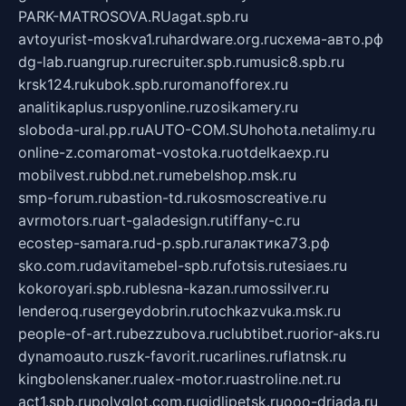
PARK-MATROSOVA.RU
agat.spb.ru
avtoyurist-moskva1.ru
hardware.org.ru
схема-авто.рф
dg-lab.ru
angrup.ru
recruiter.spb.ru
music8.spb.ru
krsk124.ru
kubok.spb.ru
romanofforex.ru
analitikaplus.ru
spyonline.ru
zosikamery.ru
sloboda-ural.pp.ru
AUTO-COM.SU
hohota.net
alimy.ru
online-z.com
aromat-vostoka.ru
otdelkaexp.ru
mobilvest.ru
bbd.net.ru
mebelshop.msk.ru
smp-forum.ru
bastion-td.ru
kosmoscreative.ru
avrmotors.ru
art-galadesign.ru
tiffany-c.ru
ecostep-samara.ru
d-p.spb.ru
галактика73.рф
sko.com.ru
davitamebel-spb.ru
fotsis.ru
tesiaes.ru
kokoroyari.spb.ru
blesna-kazan.ru
mossilver.ru
lenderoq.ru
sergeydobrin.ru
tochkazvuka.msk.ru
people-of-art.ru
bezzubova.ru
clubtibet.ru
orior-aks.ru
dynamoauto.ru
szk-favorit.ru
carlines.ru
flatnsk.ru
kingbolenskaner.ru
alex-motor.ru
astroline.net.ru
act1.spb.ru
polyglot.com.ru
gidlipetsk.ru
ooo-driada.ru