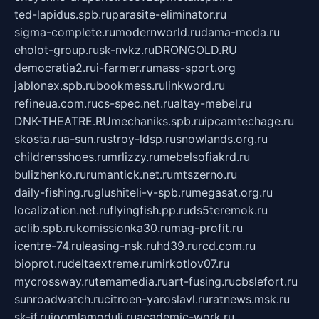
ted-lapidus.spb.ru
parasite-eliminator.ru
sigma-complete.ru
modernworld.ru
dama-moda.ru
eholot-group.ru
sk-nvkz.ru
DRONGOLD.RU
democratia2.ru
i-farmer.ru
mass-sport.org
jablonex.spb.ru
bookmess.ru
linkword.ru
refineua.com.ru
cs-spec.net.ru
altay-mebel.ru
DNK-THEATRE.RU
mechaniks.spb.ru
ipcamtechage.ru
skosta.ru
a-sun.ru
stroy-ldsp.ru
snowlands.org.ru
childrensshoes.ru
mrlizzy.ru
mebelsofiakrd.ru
bulizhenko.ru
rumantick.net.ru
mtszerno.ru
daily-fishing.ru
glushiteli-v-spb.ru
megasat.org.ru
localization.net.ru
flyingfish.pp.ru
ds5teremok.ru
aclib.spb.ru
komissionka30.ru
mag-profit.ru
icentre-74.ru
leasing-nsk.ru
hd39.ru
rcd.com.ru
bioprot.ru
deltaextreme.ru
mirkotlov07.ru
mycrossway.ru
temamedia.ru
art-fusing.ru
cbslefort.ru
sunroadwatch.ru
citroen-yaroslavl.ru
ratnews.msk.ru
sk-if.ru
joomlamoduli.ru
academic-work.ru