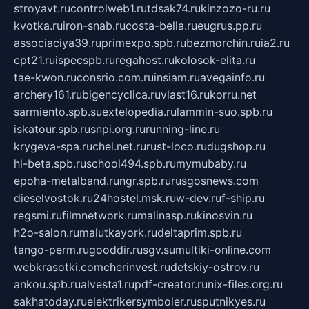
stroyavt.ru
controlweb1.ru
tdsak74.ru
kinzozo-ru.ru
kvotka.ru
iron-snab.ru
costa-bella.ru
eugrus.pp.ru
associaciya39.ru
primexpo.spb.ru
bezmorchin.ru
ia2.ru
cpt21.ru
ispecspb.ru
regahost.ru
kolosok-elita.ru
tae-kwon.ru
consrio.com.ru
insiam.ru
avegainfo.ru
archery161.ru
bigencyclica.ru
vlast16.ru
korru.net
sarmiento.spb.su
extelopedia.ru
lammin-suo.spb.ru
iskatour.spb.ru
snpi.org.ru
running-line.ru
krygeva-spa.ru
chel.net.ru
rust-loco.ru
dugshop.ru
hl-beta.spb.ru
school494.spb.ru
mymubaby.ru
epoha-metalband.ru
ngr.spb.ru
rusgosnews.com
dieselvostok.ru
24hostel.msk.ru
w-dev.ru
f-ship.ru
regsmi.ru
filmnetwork.ru
malinasp.ru
kinosvin.ru
h2o-salon.ru
malutkayork.ru
deltaprim.spb.ru
tango-perm.ru
gooddir.ru
sgv.su
multiki-online.com
webkrasotki.com
cherinvest.ru
detskiy-ostrov.ru
ankou.spb.ru
alvesta1.ru
pdf-creator.ru
nix-files.org.ru
sakhatoday.ru
elektrikersymboler.ru
sputnikyes.ru