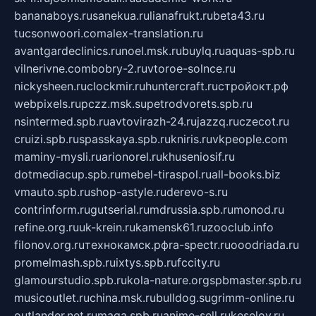
bananaboys.ru
sanekua.ru
lianafrukt.ru
beta43.ru
tucsonwoori.com
alex-translation.ru
avantgardeclinics.ru
noel.msk.ru
buylq.ru
aquas-spb.ru
vilnerivne.com
bobry-2.ru
vtoroe-solnce.ru
nickysheen.ru
clockmir.ru
huntercraft.ru
стройокт.рф
webpixels.ru
pczz.msk.su
petrodvorets.spb.ru
nsintermed.spb.ru
avtovirazh-24.ru
jazzq.ru
czecot.ru
cruizi.spb.ru
spasskaya.spb.ru
kniris.ru
vkpeople.com
maminy-mysli.ru
arionorel.ru
khuseniosif.ru
dotmediacup.spb.ru
mebel-tiraspol.ru
all-books.biz
vmauto.spb.ru
shop-astyle.ru
derevo-s.ru
contrinform.ru
gutserial.ru
mdrussia.spb.ru
monod.ru
refine.org.ru
uk-krein.ru
kamensk61.ru
zooclub.info
filonov.org.ru
технокамск.рф
ra-spectr.ru
ooodriada.ru
promelmash.spb.ru
ixtys.spb.ru
fccity.ru
glamourstudio.spb.ru
kola-nature.org
spbmaster.spb.ru
musicoutlet.ru
china.msk.ru
bulldog.su
grimm-online.ru
outlander.net.ru
maga.spb.ru
anime-sell.ru
keseloy.ru