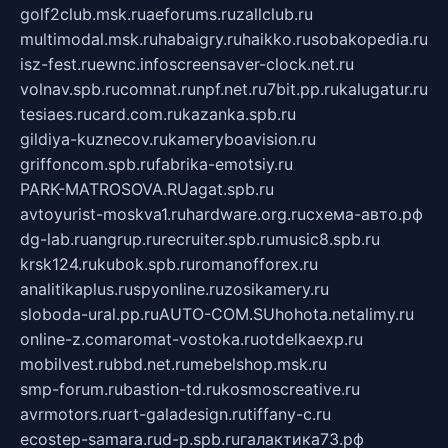
golf2club.msk.ru
aeforums.ru
zallclub.ru
multimodal.msk.ru
habaigry.ru
haikko.ru
sobakopedia.ru
isz-fest.ru
ewnc.info
screensaver-clock.net.ru
volnav.spb.ru
comnat.ru
npf.net.ru
7bit.pp.ru
kalugatur.ru
tesiaes.ru
card.com.ru
kazanka.spb.ru
gildiya-kuznecov.ru
kameryboavision.ru
griffoncom.spb.ru
fabrika-emotsiy.ru
PARK-MATROSOVA.RU
agat.spb.ru
avtoyurist-moskva1.ru
hardware.org.ru
схема-авто.рф
dg-lab.ru
angrup.ru
recruiter.spb.ru
music8.spb.ru
krsk124.ru
kubok.spb.ru
romanofforex.ru
analitikaplus.ru
spyonline.ru
zosikamery.ru
sloboda-ural.pp.ru
AUTO-COM.SU
hohota.net
alimy.ru
online-z.com
aromat-vostoka.ru
otdelkaexp.ru
mobilvest.ru
bbd.net.ru
mebelshop.msk.ru
smp-forum.ru
bastion-td.ru
kosmoscreative.ru
avrmotors.ru
art-galadesign.ru
tiffany-c.ru
ecostep-samara.ru
d-p.spb.ru
галактика73.рф