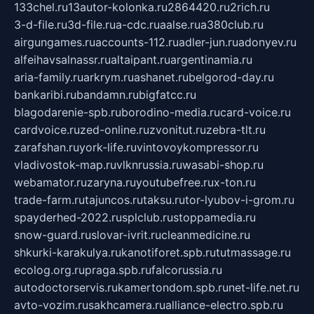
133chel.ru
13autor-kolonka.ru
2864420.ru
2rich.ru
3-d-file.ru
3d-file.ru
a-cdc.ru
aalse.ru
a380club.ru
airgungames.ru
accounts-112.ru
adler-jun.ru
adonyev.ru
alfeihavsalnassr.ru
altaipant.ru
argentinamia.ru
aria-family.ru
arkrym.ru
ashanet.ru
belgorod-day.ru
bankaribi.ru
bandamn.ru
bigfatcc.ru
blagodarenie-spb.ru
borodino-media.ru
card-voice.ru
cardvoice.ru
zed-online.ru
zvonitut.ru
zebra-tlt.ru
zarafshan.ru
york-life.ru
vintovoykompressor.ru
vladivostok-map.ru
vlknrussia.ru
wasabi-shop.ru
webamator.ru
zaryna.ru
youtubefree.ru
x-ton.ru
trade-farm.ru
tajuncos.ru
taksu.ru
tor-lyubov-i-grom.ru
spayderhed-2022.ru
splclub.ru
stoppamedia.ru
snow-guard.ru
slovar-ivrit.ru
cleanmedicine.ru
shkurki-karakulya.ru
kanotiforet.spb.ru
tutmassage.ru
ecolog.org.ru
praga.spb.ru
falcorussia.ru
autodoctorservis.ru
kamertondom.spb.ru
net-life.net.ru
avto-vozim.ru
sakhcamera.ru
alliance-electro.spb.ru