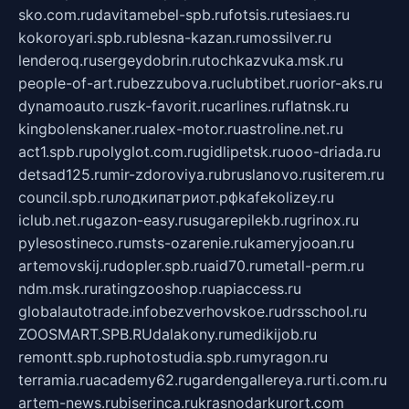
sko.com.ru
davitamebel-spb.ru
fotsis.ru
tesiaes.ru
kokoroyari.spb.ru
blesna-kazan.ru
mossilver.ru
lenderoq.ru
sergeydobrin.ru
tochkazvuka.msk.ru
people-of-art.ru
bezzubova.ru
clubtibet.ru
orior-aks.ru
dynamoauto.ru
szk-favorit.ru
carlines.ru
flatnsk.ru
kingbolenskaner.ru
alex-motor.ru
astroline.net.ru
act1.spb.ru
polyglot.com.ru
gidlipetsk.ru
ooo-driada.ru
detsad125.ru
mir-zdoroviya.ru
bruslanovo.ru
siterem.ru
council.spb.ru
лодкипатриот.рф
kafekolizey.ru
iclub.net.ru
gazon-easy.ru
sugarepilekb.ru
grinox.ru
pylesostineco.ru
msts-ozarenie.ru
kameryjooan.ru
artemovskij.ru
dopler.spb.ru
aid70.ru
metall-perm.ru
ndm.msk.ru
ratingzooshop.ru
apiaccess.ru
globalautotrade.info
bezverhovskoe.ru
drsschool.ru
ZOOSMART.SPB.RU
dalakony.ru
medikijob.ru
remontt.spb.ru
photostudia.spb.ru
myragon.ru
terramia.ru
academy62.ru
gardengallereya.ru
rti.com.ru
artem-news.ru
biserinca.ru
krasnodarkurort.com