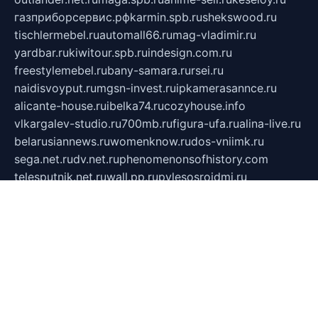
газприборсервис.рф
karmin.spb.ru
shekswood.ru
tischlermebel.ru
automall66.ru
mag-vladimir.ru
yardbar.ru
kiwitour.spb.ru
indesign.com.ru
freestylemebel.ru
bany-samara.ru
rsei.ru
naidisvoyput.ru
mgsn-invest.ru
ipkamerasannce.ru
alicante-house.ru
ibelka74.ru
cozyhouse.info
vlkargalev-studio.ru
700mb.ru
figura-ufa.ru
alina-live.ru
belarusiannews.ru
womenknow.ru
dos-vniimk.ru
sega.net.ru
dv.net.ru
phenomenonsofhistory.com
telesputnik.net.ru
wall.pp.ru
pylesosroidmi.ru
gtc-clan.ru
cligs.ru
bibikazap.ru
popova.org.ru
netwhistler.spb.ru
bellvil.ru
bonzon.ru
iss-vladik.ru
defiparis.net.ru
las-gryzas.ru
amku.ru
electednews.spb.ru
feather.org.ru
spar72.ru
tankiigri.ru
dominus.com.ru
ibtree.ru
sanykool.pp.ru
unixlib.org.ru
menatep.spb.ru
gartenterrassen.ru
printeka.ru
skvozilka.com.ru
parkovka-pub.ru
lovemobi.ru
art-ru.ru