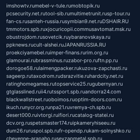
imshowtv.ru
mebel-v-tule.ru
mobtopik.ru
pcsecurity.net.ru
tool-sib.ru
multimetrunit.ru
sp-tour.ru
fan-cs.ru
santeh-russia.ru
symbian9.net.ru
DSHAIR.RU
tmmotors.spb.ru
xjocuricopii.com
musavtomat.msk.ru
obustrojdom.ru
sovetcik.ru
ybaranovskaya.ru
ppknews.ru
cult-alshei.ru
JAPANRUSSIA.RU
proekciyamebel.ru
imper-finans.ru
rim.org.ru
glamourai.ru
brassminus.ru
zabor-pro.ru
ftn.pp.ru
dorogoe58.ru
laimengpacker.ru
kuzova-zapchasti.ru
sageerp.ru
taxodrom.ru
dsrazvitie.ru
hardcity.net.ru
ratinghomegames.ru
topservice25.ru
gubernyan.ru
gtglasslined.ru
ii4.ru
tssport.spb.ru
andorra24.com
blackwallstreet.ru
oboimos.ru
optim-doors.com.ru
ikuch.ru
nycr.org.ru
npa21.ru
vremya-ch.spb.ru
desert000.ru
ivtorgi.ru
ifiori.ru
catalog-statei.ru
dcv.org.ru
spetsmaster174.ru
ipkameryhiseeu.ru
dum26.ru
ruspol.spb.ru
fr-opendp.ru
kam-solnyshko.ru
cheyenne-arapaho.ru
sevzapmetal.spb.ru