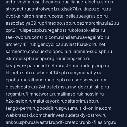
avto-vozim.ru
sakhcamera.ru
alliance-electro.spb.ru
stroyavt.ru
controlweb1.ru
tdsak74.ru
kinzozo-ru.ru
kvotka.ru
iron-snab.ru
costa-bella.ru
eugrus.pp.ru
associaciya39.ru
primexpo.spb.ru
bezmorchin.ru
ia2.ru
cpt21.ru
ispecspb.ru
regahost.ru
kolosok-elita.ru
tae-kwon.ru
consrio.com.ru
insiam.ru
avegainfo.ru
archery161.ru
bigencyclica.ru
vlast16.ru
korru.net
sarmiento.spb.su
extelopedia.ru
lammin-suo.spb.ru
iskatour.spb.ru
snpi.org.ru
running-line.ru
krygeva-spa.ru
chel.net.ru
rust-loco.ru
dugshop.ru
hl-beta.spb.ru
school494.spb.ru
mymubaby.ru
epoha-metalband.ru
ngr.spb.ru
rusgosnews.com
dieselvostok.ru
24hostel.msk.ru
w-dev.ru
f-ship.ru
regsmi.ru
filmnetwork.ru
malinasp.ru
kinosvin.ru
h2o-salon.ru
malutkayork.ru
deltaprim.spb.ru
tango-perm.ru
gooddir.ru
sgv.su
multiki-online.com
webkrasotki.com
cherinvest.ru
detskiy-ostrov.ru
ankou.spb.ru
alvesta1.ru
pdf-creator.ru
nix-files.org.ru