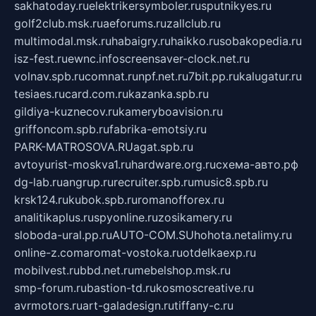
sakhatoday.ru
elektrikersymboler.ru
sputnikyes.ru
golf2club.msk.ru
aeforums.ru
zallclub.ru
multimodal.msk.ru
habaigry.ru
haikko.ru
sobakopedia.ru
isz-fest.ru
ewnc.info
screensaver-clock.net.ru
volnav.spb.ru
comnat.ru
npf.net.ru
7bit.pp.ru
kalugatur.ru
tesiaes.ru
card.com.ru
kazanka.spb.ru
gildiya-kuznecov.ru
kameryboavision.ru
griffoncom.spb.ru
fabrika-emotsiy.ru
PARK-MATROSOVA.RU
agat.spb.ru
avtoyurist-moskva1.ru
hardware.org.ru
схема-авто.рф
dg-lab.ru
angrup.ru
recruiter.spb.ru
music8.spb.ru
krsk124.ru
kubok.spb.ru
romanofforex.ru
analitikaplus.ru
spyonline.ru
zosikamery.ru
sloboda-ural.pp.ru
AUTO-COM.SU
hohota.net
alimy.ru
online-z.com
aromat-vostoka.ru
otdelkaexp.ru
mobilvest.ru
bbd.net.ru
mebelshop.msk.ru
smp-forum.ru
bastion-td.ru
kosmoscreative.ru
avrmotors.ru
art-galadesign.ru
tiffany-c.ru