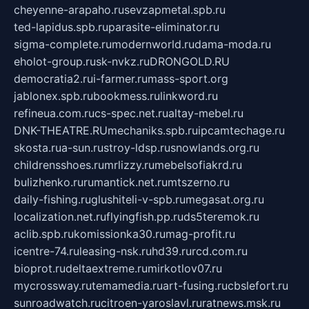
cheyenne-arapaho.ru
sevzapmetal.spb.ru
ted-lapidus.spb.ru
parasite-eliminator.ru
sigma-complete.ru
modernworld.ru
dama-moda.ru
eholot-group.ru
sk-nvkz.ru
DRONGOLD.RU
democratia2.ru
i-farmer.ru
mass-sport.org
jablonex.spb.ru
bookmess.ru
linkword.ru
refineua.com.ru
cs-spec.net.ru
altay-mebel.ru
DNK-THEATRE.RU
mechaniks.spb.ru
ipcamtechage.ru
skosta.ru
a-sun.ru
stroy-ldsp.ru
snowlands.org.ru
childrensshoes.ru
mrlizzy.ru
mebelsofiakrd.ru
bulizhenko.ru
rumantick.net.ru
mtszerno.ru
daily-fishing.ru
glushiteli-v-spb.ru
megasat.org.ru
localization.net.ru
flyingfish.pp.ru
ds5teremok.ru
aclib.spb.ru
komissionka30.ru
mag-profit.ru
icentre-74.ru
leasing-nsk.ru
hd39.ru
rcd.com.ru
bioprot.ru
deltaextreme.ru
mirkotlov07.ru
mycrossway.ru
temamedia.ru
art-fusing.ru
cbslefort.ru
sunroadwatch.ru
citroen-yaroslavl.ru
ratnews.msk.ru