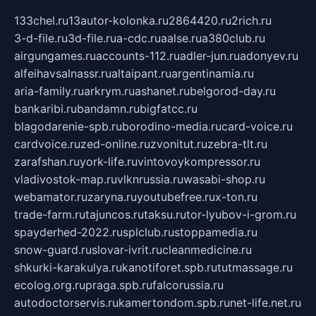
133chel.ru
13autor-kolonka.ru
2864420.ru
2rich.ru
3-d-file.ru
3d-file.ru
a-cdc.ru
aalse.ru
a380club.ru
airgungames.ru
accounts-112.ru
adler-jun.ru
adonyev.ru
alfeihavsalnassr.ru
altaipant.ru
argentinamia.ru
aria-family.ru
arkrym.ru
ashanet.ru
belgorod-day.ru
bankaribi.ru
bandamn.ru
bigfatcc.ru
blagodarenie-spb.ru
borodino-media.ru
card-voice.ru
cardvoice.ru
zed-online.ru
zvonitut.ru
zebra-tlt.ru
zarafshan.ru
york-life.ru
vintovoykompressor.ru
vladivostok-map.ru
vlknrussia.ru
wasabi-shop.ru
webamator.ru
zaryna.ru
youtubefree.ru
x-ton.ru
trade-farm.ru
tajuncos.ru
taksu.ru
tor-lyubov-i-grom.ru
spayderhed-2022.ru
splclub.ru
stoppamedia.ru
snow-guard.ru
slovar-ivrit.ru
cleanmedicine.ru
shkurki-karakulya.ru
kanotiforet.spb.ru
tutmassage.ru
ecolog.org.ru
praga.spb.ru
falcorussia.ru
autodoctorservis.ru
kamertondom.spb.ru
net-life.net.ru