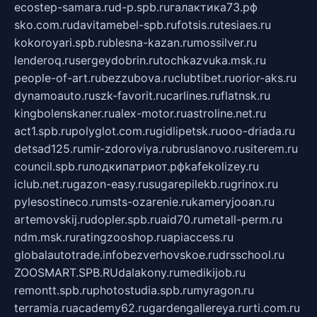
ecostep-samara.ru
d-p.spb.ru
галактика73.рф
sko.com.ru
davitamebel-spb.ru
fotsis.ru
tesiaes.ru
kokoroyari.spb.ru
blesna-kazan.ru
mossilver.ru
lenderoq.ru
sergeydobrin.ru
tochkazvuka.msk.ru
people-of-art.ru
bezzubova.ru
clubtibet.ru
orior-aks.ru
dynamoauto.ru
szk-favorit.ru
carlines.ru
flatnsk.ru
kingbolenskaner.ru
alex-motor.ru
astroline.net.ru
act1.spb.ru
polyglot.com.ru
gidlipetsk.ru
ooo-driada.ru
detsad125.ru
mir-zdoroviya.ru
bruslanovo.ru
siterem.ru
council.spb.ru
лодкипатриот.рф
kafekolizey.ru
iclub.net.ru
gazon-easy.ru
sugarepilekb.ru
grinox.ru
pylesostineco.ru
msts-ozarenie.ru
kameryjooan.ru
artemovskij.ru
dopler.spb.ru
aid70.ru
metall-perm.ru
ndm.msk.ru
ratingzooshop.ru
apiaccess.ru
globalautotrade.info
bezverhovskoe.ru
drsschool.ru
ZOOSMART.SPB.RU
dalakony.ru
medikijob.ru
remontt.spb.ru
photostudia.spb.ru
myragon.ru
terramia.ru
academy62.ru
gardengallereya.ru
rti.com.ru