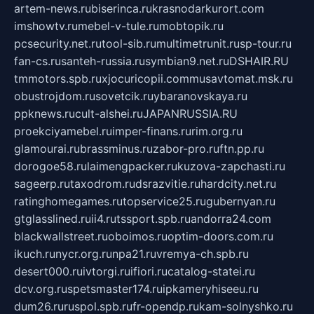
artem-news.ru
biserinca.ru
krasnodarkurort.com
imshowtv.ru
mebel-v-tule.ru
mobtopik.ru
pcsecurity.net.ru
tool-sib.ru
multimetrunit.ru
sp-tour.ru
fan-cs.ru
santeh-russia.ru
symbian9.net.ru
DSHAIR.RU
tmmotors.spb.ru
xjocuricopii.com
musavtomat.msk.ru
obustrojdom.ru
sovetcik.ru
ybaranovskaya.ru
ppknews.ru
cult-alshei.ru
JAPANRUSSIA.RU
proekciyamebel.ru
imper-finans.ru
rim.org.ru
glamourai.ru
brassminus.ru
zabor-pro.ru
ftn.pp.ru
dorogoe58.ru
laimengpacker.ru
kuzova-zapchasti.ru
sageerp.ru
taxodrom.ru
dsrazvitie.ru
hardcity.net.ru
ratinghomegames.ru
topservice25.ru
gubernyan.ru
gtglasslined.ru
ii4.ru
tssport.spb.ru
andorra24.com
blackwallstreet.ru
oboimos.ru
optim-doors.com.ru
ikuch.ru
nycr.org.ru
npa21.ru
vremya-ch.spb.ru
desert000.ru
ivtorgi.ru
ifiori.ru
catalog-statei.ru
dcv.org.ru
spetsmaster174.ru
ipkameryhiseeu.ru
dum26.ru
ruspol.spb.ru
fr-opendp.ru
kam-solnyshko.ru