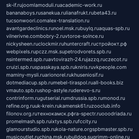
sk-if.ru
joomlamoduli.ru
academic-work.ru
bananaboys.ru
sanekua.ru
lianafrukt.ru
beta43.ru
tucsonwoori.com
alex-translation.ru
avantgardeclinics.ru
noel.msk.ru
buylq.ru
aquas-spb.ru
vilnerivne.com
bobry-2.ru
vtoroe-solnce.ru
nickysheen.ru
clockmir.ru
huntercraft.ru
стройокт.рф
webpixels.ru
pczz.msk.su
petrodvorets.spb.ru
nsintermed.spb.ru
avtovirazh-24.ru
jazzq.ru
czecot.ru
cruizi.spb.ru
spasskaya.spb.ru
kniris.ru
vkpeople.com
maminy-mysli.ru
arionorel.ru
khuseniosif.ru
dotmediacup.spb.ru
mebel-tiraspol.ru
all-books.biz
vmauto.spb.ru
shop-astyle.ru
derevo-s.ru
contrinform.ru
gutserial.ru
mdrussia.spb.ru
monod.ru
refine.org.ru
uk-krein.ru
kamensk61.ru
zooclub.info
filonov.org.ru
технокамск.рф
ra-spectr.ru
ooodriada.ru
promelmash.spb.ru
ixtys.spb.ru
fccity.ru
glamourstudio.spb.ru
kola-nature.org
spbmaster.spb.ru
musicoutlet.ru
china.msk.ru
bulldog.su
grimm-online.ru