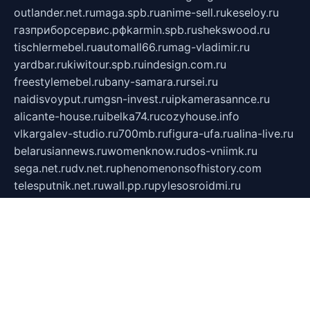
outlander.net.ru
maga.spb.ru
anime-sell.ru
keseloy.ru
газприборсервис.рф
karmin.spb.ru
shekswood.ru
tischlermebel.ru
automall66.ru
mag-vladimir.ru
yardbar.ru
kiwitour.spb.ru
indesign.com.ru
freestylemebel.ru
bany-samara.ru
rsei.ru
naidisvoyput.ru
mgsn-invest.ru
ipkamerasannce.ru
alicante-house.ru
ibelka74.ru
cozyhouse.info
vlkargalev-studio.ru
700mb.ru
figura-ufa.ru
alina-live.ru
belarusiannews.ru
womenknow.ru
dos-vniimk.ru
sega.net.ru
dv.net.ru
phenomenonsofhistory.com
telesputnik.net.ru
wall.pp.ru
pylesosroidmi.ru
gtc-clan.ru
cligs.ru
bibikazap.ru
popova.org.ru
netwhistler.spb.ru
bellvil.ru
bonzon.ru
iss-vladik.ru
defiparis.net.ru
las-gryzas.ru
amku.ru
electednews.spb.ru
feather.org.ru
spar72.ru
tankiigri.ru
dominus.com.ru
ibtree.ru
sanykool.pp.ru
unixlib.org.ru
menatep.spb.ru
gartenterrassen.ru
printeka.ru
skvozilka.com.ru
parkovka-pub.ru
lovemobi.ru
art-ru.ru