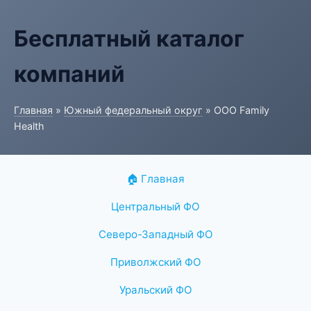
Бесплатный каталог
компаний
Главная
»
Южный федеральный округ
» ООО Family
Health
🏠 Главная
Центральный ФО
Северо-Западный ФО
Приволжский ФО
Уральский ФО