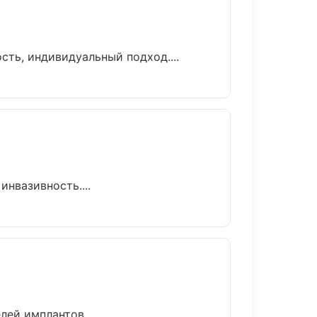
ть, индивидуальный подход....
нвазивность....
ей имплантов....