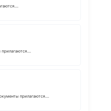
аются....
прилагаются....
окументы прилагаются....