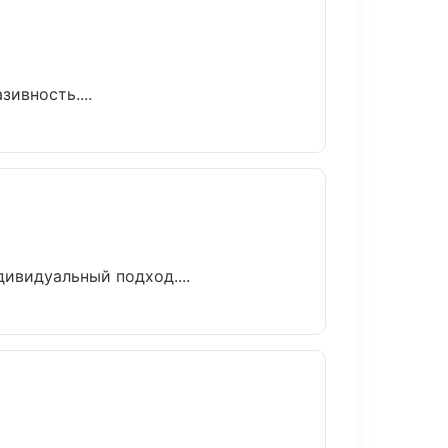
ивность....
ивидуальный подход....