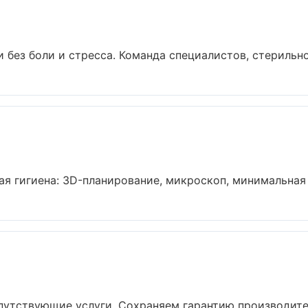
о
без боли и стресса. Команда специалистов, стерильнос
я гигиена: 3D-планирование, микроскоп, минимальная и
путствующие услуги. Сохраняем гарантию производител