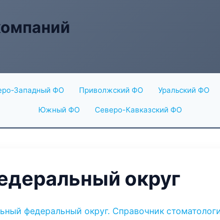
компаний
еро-Западный ФО
Приволжский ФО
Уральский ФО
Южный ФО
Северо-Кавказский ФО
едеральный округ
льный федеральный округ. Справочник стоматолог