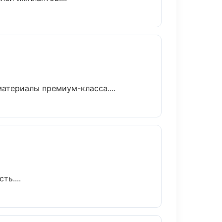
атериалы премиум-класса....
ь....