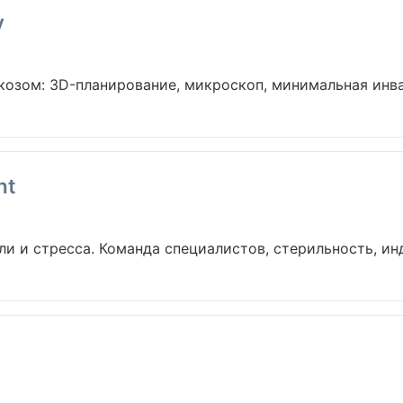
y
озом: 3D-планирование, микроскоп, минимальная инваз
nt
и и стресса. Команда специалистов, стерильность, инд