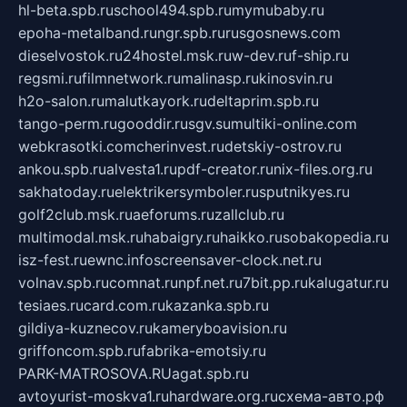
hl-beta.spb.ru
school494.spb.ru
mymubaby.ru
epoha-metalband.ru
ngr.spb.ru
rusgosnews.com
dieselvostok.ru
24hostel.msk.ru
w-dev.ru
f-ship.ru
regsmi.ru
filmnetwork.ru
malinasp.ru
kinosvin.ru
h2o-salon.ru
malutkayork.ru
deltaprim.spb.ru
tango-perm.ru
gooddir.ru
sgv.su
multiki-online.com
webkrasotki.com
cherinvest.ru
detskiy-ostrov.ru
ankou.spb.ru
alvesta1.ru
pdf-creator.ru
nix-files.org.ru
sakhatoday.ru
elektrikersymboler.ru
sputnikyes.ru
golf2club.msk.ru
aeforums.ru
zallclub.ru
multimodal.msk.ru
habaigry.ru
haikko.ru
sobakopedia.ru
isz-fest.ru
ewnc.info
screensaver-clock.net.ru
volnav.spb.ru
comnat.ru
npf.net.ru
7bit.pp.ru
kalugatur.ru
tesiaes.ru
card.com.ru
kazanka.spb.ru
gildiya-kuznecov.ru
kameryboavision.ru
griffoncom.spb.ru
fabrika-emotsiy.ru
PARK-MATROSOVA.RU
agat.spb.ru
avtoyurist-moskva1.ru
hardware.org.ru
схема-авто.рф