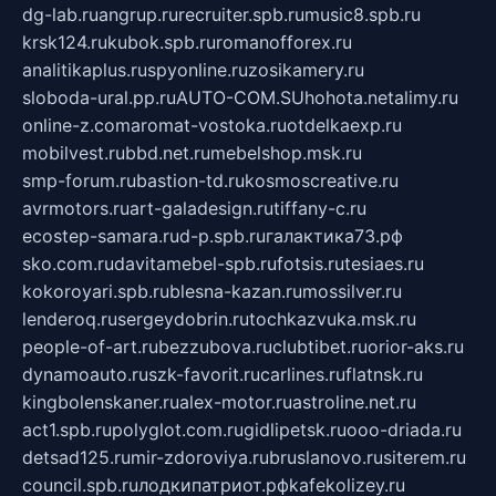
dg-lab.ru
angrup.ru
recruiter.spb.ru
music8.spb.ru
krsk124.ru
kubok.spb.ru
romanofforex.ru
analitikaplus.ru
spyonline.ru
zosikamery.ru
sloboda-ural.pp.ru
AUTO-COM.SU
hohota.net
alimy.ru
online-z.com
aromat-vostoka.ru
otdelkaexp.ru
mobilvest.ru
bbd.net.ru
mebelshop.msk.ru
smp-forum.ru
bastion-td.ru
kosmoscreative.ru
avrmotors.ru
art-galadesign.ru
tiffany-c.ru
ecostep-samara.ru
d-p.spb.ru
галактика73.рф
sko.com.ru
davitamebel-spb.ru
fotsis.ru
tesiaes.ru
kokoroyari.spb.ru
blesna-kazan.ru
mossilver.ru
lenderoq.ru
sergeydobrin.ru
tochkazvuka.msk.ru
people-of-art.ru
bezzubova.ru
clubtibet.ru
orior-aks.ru
dynamoauto.ru
szk-favorit.ru
carlines.ru
flatnsk.ru
kingbolenskaner.ru
alex-motor.ru
astroline.net.ru
act1.spb.ru
polyglot.com.ru
gidlipetsk.ru
ooo-driada.ru
detsad125.ru
mir-zdoroviya.ru
bruslanovo.ru
siterem.ru
council.spb.ru
лодкипатриот.рф
kafekolizey.ru