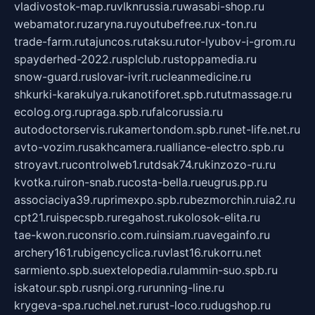
vladivostok-map.ru
vlknrussia.ru
wasabi-shop.ru
webamator.ru
zaryna.ru
youtubefree.ru
x-ton.ru
trade-farm.ru
tajuncos.ru
taksu.ru
tor-lyubov-i-grom.ru
spayderhed-2022.ru
splclub.ru
stoppamedia.ru
snow-guard.ru
slovar-ivrit.ru
cleanmedicine.ru
shkurki-karakulya.ru
kanotiforet.spb.ru
tutmassage.ru
ecolog.org.ru
praga.spb.ru
falcorussia.ru
autodoctorservis.ru
kamertondom.spb.ru
net-life.net.ru
avto-vozim.ru
sakhcamera.ru
alliance-electro.spb.ru
stroyavt.ru
controlweb1.ru
tdsak74.ru
kinzozo-ru.ru
kvotka.ru
iron-snab.ru
costa-bella.ru
eugrus.pp.ru
associaciya39.ru
primexpo.spb.ru
bezmorchin.ru
ia2.ru
cpt21.ru
ispecspb.ru
regahost.ru
kolosok-elita.ru
tae-kwon.ru
consrio.com.ru
insiam.ru
avegainfo.ru
archery161.ru
bigencyclica.ru
vlast16.ru
korru.net
sarmiento.spb.su
extelopedia.ru
lammin-suo.spb.ru
iskatour.spb.ru
snpi.org.ru
running-line.ru
krygeva-spa.ru
chel.net.ru
rust-loco.ru
dugshop.ru