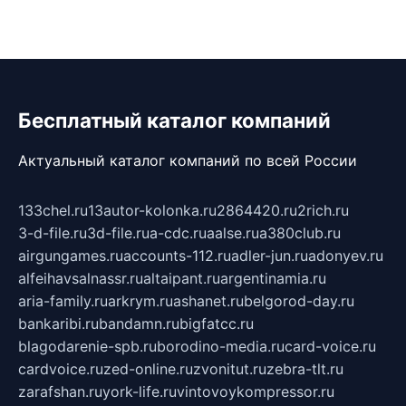
Бесплатный каталог компаний
Актуальный каталог компаний по всей России
133chel.ru
13autor-kolonka.ru
2864420.ru
2rich.ru
3-d-file.ru
3d-file.ru
a-cdc.ru
aalse.ru
a380club.ru
airgungames.ru
accounts-112.ru
adler-jun.ru
adonyev.ru
alfeihavsalnassr.ru
altaipant.ru
argentinamia.ru
aria-family.ru
arkrym.ru
ashanet.ru
belgorod-day.ru
bankaribi.ru
bandamn.ru
bigfatcc.ru
blagodarenie-spb.ru
borodino-media.ru
card-voice.ru
cardvoice.ru
zed-online.ru
zvonitut.ru
zebra-tlt.ru
zarafshan.ru
york-life.ru
vintovoykompressor.ru