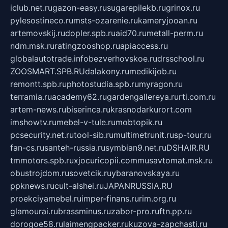
iclub.net.ru
gazon-easy.ru
sugarepilekb.ru
grinox.ru
pylesostineco.ru
msts-ozarenie.ru
kameryjooan.ru
artemovskij.ru
dopler.spb.ru
aid70.ru
metall-perm.ru
ndm.msk.ru
ratingzooshop.ru
apiaccess.ru
globalautotrade.info
bezverhovskoe.ru
drsschool.ru
ZOOSMART.SPB.RU
dalakony.ru
medikijob.ru
remontt.spb.ru
photostudia.spb.ru
myragon.ru
terramia.ru
academy62.ru
gardengallereya.ru
rti.com.ru
artem-news.ru
biserinca.ru
krasnodarkurort.com
imshowtv.ru
mebel-v-tule.ru
mobtopik.ru
pcsecurity.net.ru
tool-sib.ru
multimetrunit.ru
sp-tour.ru
fan-cs.ru
santeh-russia.ru
symbian9.net.ru
DSHAIR.RU
tmmotors.spb.ru
xjocuricopii.com
musavtomat.msk.ru
obustrojdom.ru
sovetcik.ru
ybaranovskaya.ru
ppknews.ru
cult-alshei.ru
JAPANRUSSIA.RU
proekciyamebel.ru
imper-finans.ru
rim.org.ru
glamourai.ru
brassminus.ru
zabor-pro.ru
ftn.pp.ru
dorogoe58.ru
laimengpacker.ru
kuzova-zapchasti.ru