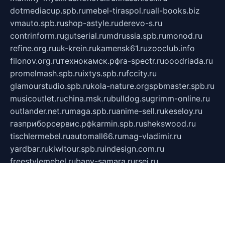
dotmediacup.spb.ru
mebel-tiraspol.ru
all-books.biz
vmauto.spb.ru
shop-astyle.ru
derevo-s.ru
contrinform.ru
gutserial.ru
mdrussia.spb.ru
monod.ru
refine.org.ru
uk-krein.ru
kamensk61.ru
zooclub.info
filonov.org.ru
технокамск.рф
ra-spectr.ru
ooodriada.ru
promelmash.spb.ru
ixtys.spb.ru
fccity.ru
glamourstudio.spb.ru
kola-nature.org
spbmaster.spb.ru
musicoutlet.ru
china.msk.ru
bulldog.su
grimm-online.ru
outlander.net.ru
maga.spb.ru
anime-sell.ru
keseloy.ru
газприборсервис.рф
karmin.spb.ru
shekswood.ru
tischlermebel.ru
automall66.ru
mag-vladimir.ru
yardbar.ru
kiwitour.spb.ru
indesign.com.ru
freestylemebel.ru
bany-samara.ru
rsei.ru
naidisvoyput.ru
mgsn-invest.ru
ipkamerasannce.ru
alicante-house.ru
ibelka74.ru
cozyhouse.info
vlkargalev-studio.ru
700mb.ru
figura-ufa.ru
alina-live.ru
belarusiannews.ru
womenknow.ru
dos-vniimk.ru
sega.net.ru
dv.net.ru
phenomenonsofhistory.com