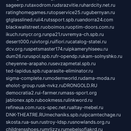
sageerp.ru
taxodrom.ru
dsrazvitie.ru
hardcity.net.ru
ratinghomegames.ru
topservice25.ru
gubernyan.ru
gtglasslined.ru
ii4.ru
tssport.spb.ru
andorra24.com
blackwallstreet.ru
oboimos.ru
optim-doors.com.ru
ikuch.ru
nycr.org.ru
npa21.ru
vremya-ch.spb.ru
desert000.ru
ivtorgi.ru
ifiori.ru
catalog-statei.ru
dcv.org.ru
spetsmaster174.ru
ipkameryhiseeu.ru
dum26.ru
ruspol.spb.ru
fr-opendp.ru
kam-solnyshko.ru
cheyenne-arapaho.ru
sevzapmetal.spb.ru
ted-lapidus.spb.ru
parasite-eliminator.ru
sigma-complete.ru
modernworld.ru
dama-moda.ru
eholot-group.ru
sk-nvkz.ru
DRONGOLD.RU
democratia2.ru
i-farmer.ru
mass-sport.org
jablonex.spb.ru
bookmess.ru
linkword.ru
refineua.com.ru
cs-spec.net.ru
altay-mebel.ru
DNK-THEATRE.RU
mechaniks.spb.ru
ipcamtechage.ru
skosta.ru
a-sun.ru
stroy-ldsp.ru
snowlands.org.ru
childrensshoes.ru
mrlizzy.ru
mebelsofiakrd.ru