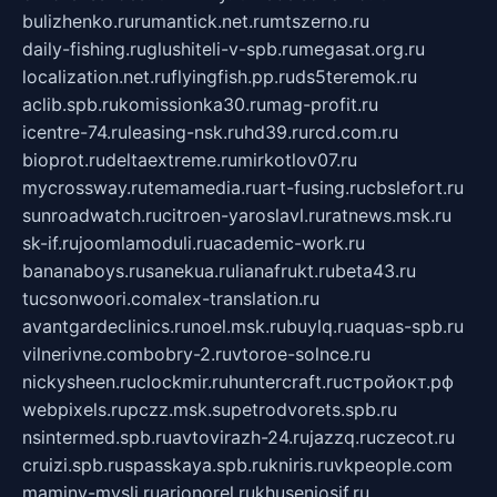
bulizhenko.ru
rumantick.net.ru
mtszerno.ru
daily-fishing.ru
glushiteli-v-spb.ru
megasat.org.ru
localization.net.ru
flyingfish.pp.ru
ds5teremok.ru
aclib.spb.ru
komissionka30.ru
mag-profit.ru
icentre-74.ru
leasing-nsk.ru
hd39.ru
rcd.com.ru
bioprot.ru
deltaextreme.ru
mirkotlov07.ru
mycrossway.ru
temamedia.ru
art-fusing.ru
cbslefort.ru
sunroadwatch.ru
citroen-yaroslavl.ru
ratnews.msk.ru
sk-if.ru
joomlamoduli.ru
academic-work.ru
bananaboys.ru
sanekua.ru
lianafrukt.ru
beta43.ru
tucsonwoori.com
alex-translation.ru
avantgardeclinics.ru
noel.msk.ru
buylq.ru
aquas-spb.ru
vilnerivne.com
bobry-2.ru
vtoroe-solnce.ru
nickysheen.ru
clockmir.ru
huntercraft.ru
стройокт.рф
webpixels.ru
pczz.msk.su
petrodvorets.spb.ru
nsintermed.spb.ru
avtovirazh-24.ru
jazzq.ru
czecot.ru
cruizi.spb.ru
spasskaya.spb.ru
kniris.ru
vkpeople.com
maminy-mysli.ru
arionorel.ru
khuseniosif.ru