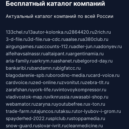
Бесплатный каталог компаний
Актуальный каталог компаний по всей России
133chel.ru
13autor-kolonka.ru
2864420.ru
2rich.ru
3-d-file.ru
3d-file.ru
a-cdc.ru
aalse.ru
a380club.ru
airgungames.ru
accounts-112.ru
adler-jun.ru
adonyev.ru
alfeihavsalnassr.ru
altaipant.ru
argentinamia.ru
aria-family.ru
arkrym.ru
ashanet.ru
belgorod-day.ru
bankaribi.ru
bandamn.ru
bigfatcc.ru
blagodarenie-spb.ru
borodino-media.ru
card-voice.ru
cardvoice.ru
zed-online.ru
zvonitut.ru
zebra-tlt.ru
zarafshan.ru
york-life.ru
vintovoykompressor.ru
vladivostok-map.ru
vlknrussia.ru
wasabi-shop.ru
webamator.ru
zaryna.ru
youtubefree.ru
x-ton.ru
trade-farm.ru
tajuncos.ru
taksu.ru
tor-lyubov-i-grom.ru
spayderhed-2022.ru
splclub.ru
stoppamedia.ru
snow-guard.ru
slovar-ivrit.ru
cleanmedicine.ru