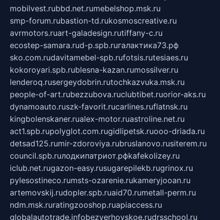
mobilvest.ru
bbd.net.ru
mebelshop.msk.ru
smp-forum.ru
bastion-td.ru
kosmoscreative.ru
avrmotors.ru
art-galadesign.ru
tiffany-c.ru
ecostep-samara.ru
d-p.spb.ru
галактика73.рф
sko.com.ru
davitamebel-spb.ru
fotsis.ru
tesiaes.ru
kokoroyari.spb.ru
blesna-kazan.ru
mossilver.ru
lenderoq.ru
sergeydobrin.ru
tochkazvuka.msk.ru
people-of-art.ru
bezzubova.ru
clubtibet.ru
orior-aks.ru
dynamoauto.ru
szk-favorit.ru
carlines.ru
flatnsk.ru
kingbolenskaner.ru
alex-motor.ru
astroline.net.ru
act1.spb.ru
polyglot.com.ru
gidlipetsk.ru
ooo-driada.ru
detsad125.ru
mir-zdoroviya.ru
bruslanovo.ru
siterem.ru
council.spb.ru
лодкипатриот.рф
kafekolizey.ru
iclub.net.ru
gazon-easy.ru
sugarepilekb.ru
grinox.ru
pylesostineco.ru
msts-ozarenie.ru
kameryjooan.ru
artemovskij.ru
dopler.spb.ru
aid70.ru
metall-perm.ru
ndm.msk.ru
ratingzooshop.ru
apiaccess.ru
globalautotrade.info
bezverhovskoe.ru
drsschool.ru