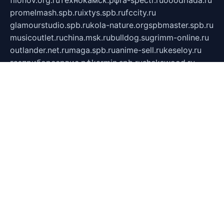
filonov.org.ru
технокамск.рф
ra-spectr.ru
ooodriada.ru
promelmash.spb.ru
ixtys.spb.ru
fccity.ru
glamourstudio.spb.ru
kola-nature.org
spbmaster.spb.ru
musicoutlet.ru
china.msk.ru
bulldog.su
grimm-online.ru
outlander.net.ru
maga.spb.ru
anime-sell.ru
keseloy.ru
газприборсервис.рф
karmin.spb.ru
shekswood.ru
tischlermebel.ru
automall66.ru
mag-vladimir.ru
yardbar.ru
kiwitour.spb.ru
indesign.com.ru
freestylemebel.ru
bany-samara.ru
rsei.ru
naidisvoyput.ru
mgsn-invest.ru
ipkamerasannce.ru
alicante-house.ru
ibelka74.ru
cozyhouse.info
vlkargalev-studio.ru
700mb.ru
figura-ufa.ru
alina-live.ru
belarusiannews.ru
womenknow.ru
dos-vniimk.ru
sega.net.ru
dv.net.ru
phenomenonsofhistory.com
telesputnik.net.ru
wall.pp.ru
pylesosroidmi.ru
gtc-clan.ru
cligs.ru
bibikazap.ru
popova.org.ru
netwhistler.spb.ru
bellvil.ru
bonzon.ru
iss-vladik.ru
defiparis.net.ru
las-gryzas.ru
amku.ru