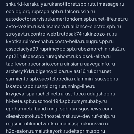
shkurki-karakulya.ru
kanotiforet.spb.ru
tutmassage.ru
ecolog.org.ru
praga.spb.ru
falcorussia.ru
autodoctorservis.ru
kamertondom.spb.ru
net-life.net.ru
avto-vozim.ru
sakhcamera.ru
alliance-electro.spb.ru
stroyavt.ru
controlweb1.ru
tdsak74.ru
kinzozo-ru.ru
kvotka.ru
iron-snab.ru
costa-bella.ru
eugrus.pp.ru
associaciya39.ru
primexpo.spb.ru
bezmorchin.ru
ia2.ru
cpt21.ru
ispecspb.ru
regahost.ru
kolosok-elita.ru
tae-kwon.ru
consrio.com.ru
insiam.ru
avegainfo.ru
archery161.ru
bigencyclica.ru
vlast16.ru
korru.net
sarmiento.spb.su
extelopedia.ru
lammin-suo.spb.ru
iskatour.spb.ru
snpi.org.ru
running-line.ru
krygeva-spa.ru
chel.net.ru
rust-loco.ru
dugshop.ru
hl-beta.spb.ru
school494.spb.ru
mymubaby.ru
epoha-metalband.ru
ngr.spb.ru
rusgosnews.com
dieselvostok.ru
24hostel.msk.ru
w-dev.ru
f-ship.ru
regsmi.ru
filmnetwork.ru
malinasp.ru
kinosvin.ru
h2o-salon.ru
malutkayork.ru
deltaprim.spb.ru