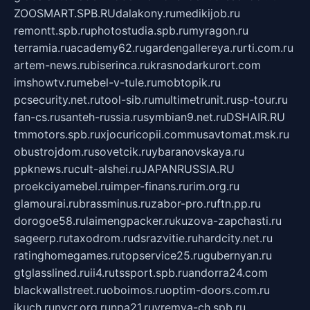
ZOOSMART.SPB.RU
dalakony.ru
medikijob.ru
remontt.spb.ru
photostudia.spb.ru
myragon.ru
terramia.ru
academy62.ru
gardengallereya.ru
rti.com.ru
artem-news.ru
biserinca.ru
krasnodarkurort.com
imshowtv.ru
mebel-v-tule.ru
mobtopik.ru
pcsecurity.net.ru
tool-sib.ru
multimetrunit.ru
sp-tour.ru
fan-cs.ru
santeh-russia.ru
symbian9.net.ru
DSHAIR.RU
tmmotors.spb.ru
xjocuricopii.com
musavtomat.msk.ru
obustrojdom.ru
sovetcik.ru
ybaranovskaya.ru
ppknews.ru
cult-alshei.ru
JAPANRUSSIA.RU
proekciyamebel.ru
imper-finans.ru
rim.org.ru
glamourai.ru
brassminus.ru
zabor-pro.ru
ftn.pp.ru
dorogoe58.ru
laimengpacker.ru
kuzova-zapchasti.ru
sageerp.ru
taxodrom.ru
dsrazvitie.ru
hardcity.net.ru
ratinghomegames.ru
topservice25.ru
gubernyan.ru
gtglasslined.ru
ii4.ru
tssport.spb.ru
andorra24.com
blackwallstreet.ru
oboimos.ru
optim-doors.com.ru
ikuch.ru
nycr.org.ru
npa21.ru
vremya-ch.spb.ru