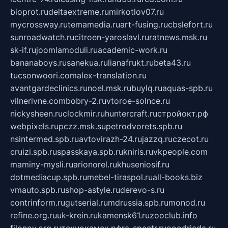
bioprot.ru
deltaextreme.ru
mirkotlov07.ru
mycrossway.ru
temamedia.ru
art-fusing.ru
cbslefort.ru
sunroadwatch.ru
citroen-yaroslavl.ru
ratnews.msk.ru
sk-if.ru
joomlamoduli.ru
academic-work.ru
bananaboys.ru
sanekua.ru
lianafrukt.ru
beta43.ru
tucsonwoori.com
alex-translation.ru
avantgardeclinics.ru
noel.msk.ru
buylq.ru
aquas-spb.ru
vilnerivne.com
bobry-2.ru
vtoroe-solnce.ru
nickysheen.ru
clockmir.ru
huntercraft.ru
стройокт.рф
webpixels.ru
pczz.msk.su
petrodvorets.spb.ru
nsintermed.spb.ru
avtovirazh-24.ru
jazzq.ru
czecot.ru
cruizi.spb.ru
spasskaya.spb.ru
kniris.ru
vkpeople.com
maminy-mysli.ru
arionorel.ru
khuseniosif.ru
dotmediacup.spb.ru
mebel-tiraspol.ru
all-books.biz
vmauto.spb.ru
shop-astyle.ru
derevo-s.ru
contrinform.ru
gutserial.ru
mdrussia.spb.ru
monod.ru
refine.org.ru
uk-krein.ru
kamensk61.ru
zooclub.info