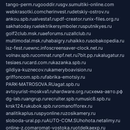
tango-perm.ru
gooddir.ru
sgv.su
multiki-online.com
webkrasotki.com
cherinvest.ru
detskiy-ostrov.ru
ankou.spb.ru
alvesta1.ru
pdf-creator.ru
nix-files.org.ru
sakhatoday.ru
elektrikersymboler.ru
sputnikyes.ru
golf2club.msk.ru
aeforums.ru
zallclub.ru
multimodal.msk.ru
habaigry.ru
haikko.ru
sobakopedia.ru
isz-fest.ru
ewnc.info
screensaver-clock.net.ru
volnav.spb.ru
comnat.ru
npf.net.ru
7bit.pp.ru
kalugatur.ru
tesiaes.ru
card.com.ru
kazanka.spb.ru
gildiya-kuznecov.ru
kameryboavision.ru
griffoncom.spb.ru
fabrika-emotsiy.ru
PARK-MATROSOVA.RU
agat.spb.ru
avtoyurist-moskva1.ru
hardware.org.ru
схема-авто.рф
dg-lab.ru
angrup.ru
recruiter.spb.ru
music8.spb.ru
krsk124.ru
kubok.spb.ru
romanofforex.ru
analitikaplus.ru
spyonline.ru
zosikamery.ru
sloboda-ural.pp.ru
AUTO-COM.SU
hohota.net
alimy.ru
online-z.com
aromat-vostoka.ru
otdelkaexp.ru