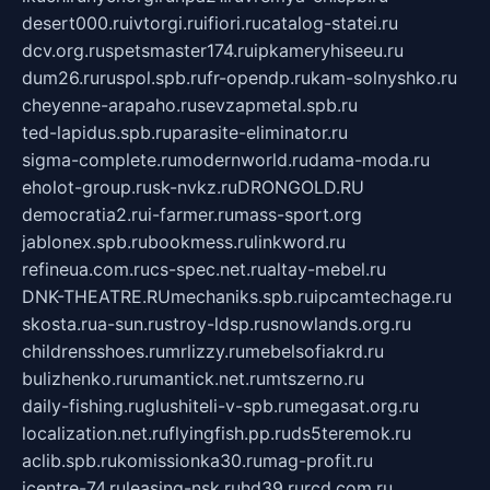
desert000.ru
ivtorgi.ru
ifiori.ru
catalog-statei.ru
dcv.org.ru
spetsmaster174.ru
ipkameryhiseeu.ru
dum26.ru
ruspol.spb.ru
fr-opendp.ru
kam-solnyshko.ru
cheyenne-arapaho.ru
sevzapmetal.spb.ru
ted-lapidus.spb.ru
parasite-eliminator.ru
sigma-complete.ru
modernworld.ru
dama-moda.ru
eholot-group.ru
sk-nvkz.ru
DRONGOLD.RU
democratia2.ru
i-farmer.ru
mass-sport.org
jablonex.spb.ru
bookmess.ru
linkword.ru
refineua.com.ru
cs-spec.net.ru
altay-mebel.ru
DNK-THEATRE.RU
mechaniks.spb.ru
ipcamtechage.ru
skosta.ru
a-sun.ru
stroy-ldsp.ru
snowlands.org.ru
childrensshoes.ru
mrlizzy.ru
mebelsofiakrd.ru
bulizhenko.ru
rumantick.net.ru
mtszerno.ru
daily-fishing.ru
glushiteli-v-spb.ru
megasat.org.ru
localization.net.ru
flyingfish.pp.ru
ds5teremok.ru
aclib.spb.ru
komissionka30.ru
mag-profit.ru
icentre-74.ru
leasing-nsk.ru
hd39.ru
rcd.com.ru