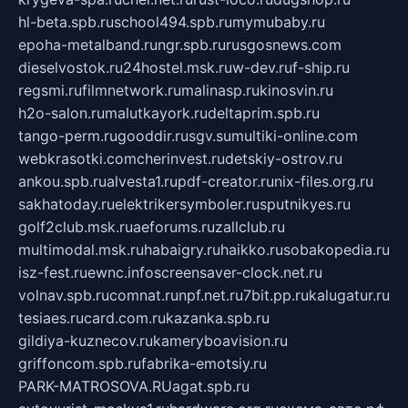
hl-beta.spb.ru
school494.spb.ru
mymubaby.ru
epoha-metalband.ru
ngr.spb.ru
rusgosnews.com
dieselvostok.ru
24hostel.msk.ru
w-dev.ru
f-ship.ru
regsmi.ru
filmnetwork.ru
malinasp.ru
kinosvin.ru
h2o-salon.ru
malutkayork.ru
deltaprim.spb.ru
tango-perm.ru
gooddir.ru
sgv.su
multiki-online.com
webkrasotki.com
cherinvest.ru
detskiy-ostrov.ru
ankou.spb.ru
alvesta1.ru
pdf-creator.ru
nix-files.org.ru
sakhatoday.ru
elektrikersymboler.ru
sputnikyes.ru
golf2club.msk.ru
aeforums.ru
zallclub.ru
multimodal.msk.ru
habaigry.ru
haikko.ru
sobakopedia.ru
isz-fest.ru
ewnc.info
screensaver-clock.net.ru
volnav.spb.ru
comnat.ru
npf.net.ru
7bit.pp.ru
kalugatur.ru
tesiaes.ru
card.com.ru
kazanka.spb.ru
gildiya-kuznecov.ru
kameryboavision.ru
griffoncom.spb.ru
fabrika-emotsiy.ru
PARK-MATROSOVA.RU
agat.spb.ru