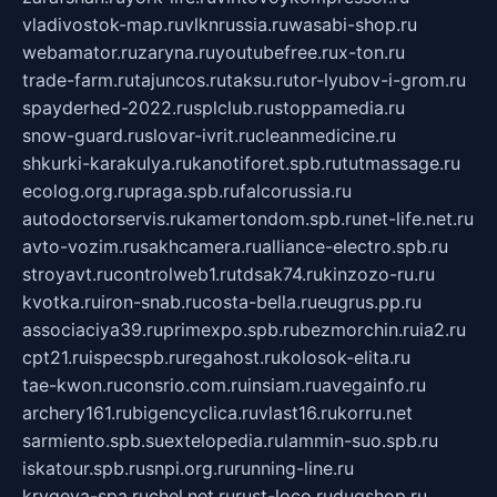
vladivostok-map.ru
vlknrussia.ru
wasabi-shop.ru
webamator.ru
zaryna.ru
youtubefree.ru
x-ton.ru
trade-farm.ru
tajuncos.ru
taksu.ru
tor-lyubov-i-grom.ru
spayderhed-2022.ru
splclub.ru
stoppamedia.ru
snow-guard.ru
slovar-ivrit.ru
cleanmedicine.ru
shkurki-karakulya.ru
kanotiforet.spb.ru
tutmassage.ru
ecolog.org.ru
praga.spb.ru
falcorussia.ru
autodoctorservis.ru
kamertondom.spb.ru
net-life.net.ru
avto-vozim.ru
sakhcamera.ru
alliance-electro.spb.ru
stroyavt.ru
controlweb1.ru
tdsak74.ru
kinzozo-ru.ru
kvotka.ru
iron-snab.ru
costa-bella.ru
eugrus.pp.ru
associaciya39.ru
primexpo.spb.ru
bezmorchin.ru
ia2.ru
cpt21.ru
ispecspb.ru
regahost.ru
kolosok-elita.ru
tae-kwon.ru
consrio.com.ru
insiam.ru
avegainfo.ru
archery161.ru
bigencyclica.ru
vlast16.ru
korru.net
sarmiento.spb.su
extelopedia.ru
lammin-suo.spb.ru
iskatour.spb.ru
snpi.org.ru
running-line.ru
krygeva-spa.ru
chel.net.ru
rust-loco.ru
dugshop.ru