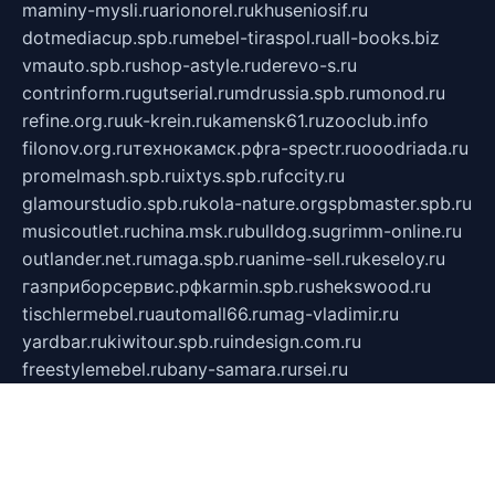
maminy-mysli.ru
arionorel.ru
khuseniosif.ru
dotmediacup.spb.ru
mebel-tiraspol.ru
all-books.biz
vmauto.spb.ru
shop-astyle.ru
derevo-s.ru
contrinform.ru
gutserial.ru
mdrussia.spb.ru
monod.ru
refine.org.ru
uk-krein.ru
kamensk61.ru
zooclub.info
filonov.org.ru
технокамск.рф
ra-spectr.ru
ooodriada.ru
promelmash.spb.ru
ixtys.spb.ru
fccity.ru
glamourstudio.spb.ru
kola-nature.org
spbmaster.spb.ru
musicoutlet.ru
china.msk.ru
bulldog.su
grimm-online.ru
outlander.net.ru
maga.spb.ru
anime-sell.ru
keseloy.ru
газприборсервис.рф
karmin.spb.ru
shekswood.ru
tischlermebel.ru
automall66.ru
mag-vladimir.ru
yardbar.ru
kiwitour.spb.ru
indesign.com.ru
freestylemebel.ru
bany-samara.ru
rsei.ru
naidisvoyput.ru
mgsn-invest.ru
ipkamerasannce.ru
alicante-house.ru
ibelka74.ru
cozyhouse.info
vlkargalev-studio.ru
700mb.ru
figura-ufa.ru
alina-live.ru
belarusiannews.ru
womenknow.ru
dos-vniimk.ru