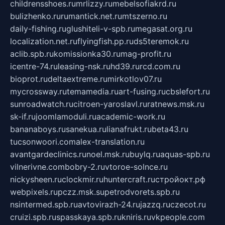
childrensshoes.ru
mrlizzy.ru
mebelsofiakrd.ru
bulizhenko.ru
rumantick.net.ru
mtszerno.ru
daily-fishing.ru
glushiteli-v-spb.ru
megasat.org.ru
localization.net.ru
flyingfish.pp.ru
ds5teremok.ru
aclib.spb.ru
komissionka30.ru
mag-profit.ru
icentre-74.ru
leasing-nsk.ru
hd39.ru
rcd.com.ru
bioprot.ru
deltaextreme.ru
mirkotlov07.ru
mycrossway.ru
temamedia.ru
art-fusing.ru
cbslefort.ru
sunroadwatch.ru
citroen-yaroslavl.ru
ratnews.msk.ru
sk-if.ru
joomlamoduli.ru
academic-work.ru
bananaboys.ru
sanekua.ru
lianafrukt.ru
beta43.ru
tucsonwoori.com
alex-translation.ru
avantgardeclinics.ru
noel.msk.ru
buylq.ru
aquas-spb.ru
vilnerivne.com
bobry-2.ru
vtoroe-solnce.ru
nickysheen.ru
clockmir.ru
huntercraft.ru
стройокт.рф
webpixels.ru
pczz.msk.su
petrodvorets.spb.ru
nsintermed.spb.ru
avtovirazh-24.ru
jazzq.ru
czecot.ru
cruizi.spb.ru
spasskaya.spb.ru
kniris.ru
vkpeople.com