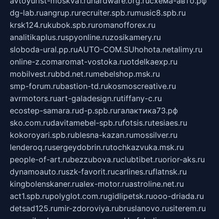
avtoyurist-moskva1.ru
hardware.org.ru
схема-авто.рф
dg-lab.ru
angrup.ru
recruiter.spb.ru
music8.spb.ru
krsk124.ru
kubok.spb.ru
romanofforex.ru
analitikaplus.ru
spyonline.ru
zosikamery.ru
sloboda-ural.pp.ru
AUTO-COM.SU
hohota.net
alimy.ru
online-z.com
aromat-vostoka.ru
otdelkaexp.ru
mobilvest.ru
bbd.net.ru
mebelshop.msk.ru
smp-forum.ru
bastion-td.ru
kosmoscreative.ru
avrmotors.ru
art-galadesign.ru
tiffany-c.ru
ecostep-samara.ru
d-p.spb.ru
галактика73.рф
sko.com.ru
davitamebel-spb.ru
fotsis.ru
tesiaes.ru
kokoroyari.spb.ru
blesna-kazan.ru
mossilver.ru
lenderoq.ru
sergeydobrin.ru
tochkazvuka.msk.ru
people-of-art.ru
bezzubova.ru
clubtibet.ru
orior-aks.ru
dynamoauto.ru
szk-favorit.ru
carlines.ru
flatnsk.ru
kingbolenskaner.ru
alex-motor.ru
astroline.net.ru
act1.spb.ru
polyglot.com.ru
gidlipetsk.ru
ooo-driada.ru
detsad125.ru
mir-zdoroviya.ru
bruslanovo.ru
siterem.ru