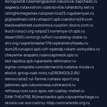
dorogoe58.ru
laimengpacker.ru
kuzova-zapchasti.ru
sageerp.ru
taxodrom.ru
dsrazvitie.ru
hardcity.net.ru
ratinghomegames.ru
topservice25.ru
gubernyan.ru
gtglasslined.ru
ii4.ru
tssport.spb.ru
andorra24.com
blackwallstreet.ru
oboimos.ru
optim-doors.com.ru
ikuch.ru
nycr.org.ru
npa21.ru
vremya-ch.spb.ru
desert000.ru
ivtorgi.ru
ifiori.ru
catalog-statei.ru
dcv.org.ru
spetsmaster174.ru
ipkameryhiseeu.ru
dum26.ru
ruspol.spb.ru
fr-opendp.ru
kam-solnyshko.ru
cheyenne-arapaho.ru
sevzapmetal.spb.ru
ted-lapidus.spb.ru
parasite-eliminator.ru
sigma-complete.ru
modernworld.ru
dama-moda.ru
eholot-group.ru
sk-nvkz.ru
DRONGOLD.RU
democratia2.ru
i-farmer.ru
mass-sport.org
jablonex.spb.ru
bookmess.ru
linkword.ru
refineua.com.ru
cs-spec.net.ru
altay-mebel.ru
DNK-THEATRE.RU
mechaniks.spb.ru
ipcamtechage.ru
skosta.ru
a-sun.ru
stroy-ldsp.ru
snowlands.org.ru