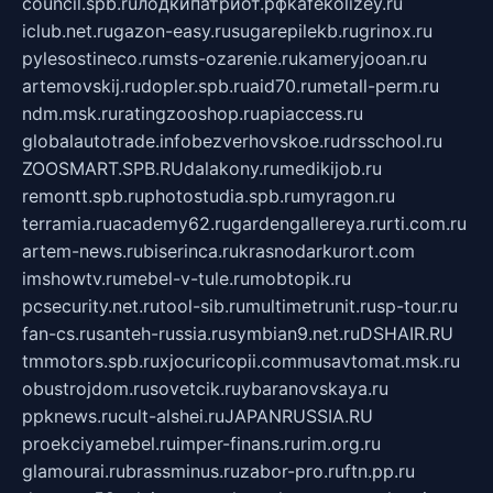
council.spb.ru
лодкипатриот.рф
kafekolizey.ru
iclub.net.ru
gazon-easy.ru
sugarepilekb.ru
grinox.ru
pylesostineco.ru
msts-ozarenie.ru
kameryjooan.ru
artemovskij.ru
dopler.spb.ru
aid70.ru
metall-perm.ru
ndm.msk.ru
ratingzooshop.ru
apiaccess.ru
globalautotrade.info
bezverhovskoe.ru
drsschool.ru
ZOOSMART.SPB.RU
dalakony.ru
medikijob.ru
remontt.spb.ru
photostudia.spb.ru
myragon.ru
terramia.ru
academy62.ru
gardengallereya.ru
rti.com.ru
artem-news.ru
biserinca.ru
krasnodarkurort.com
imshowtv.ru
mebel-v-tule.ru
mobtopik.ru
pcsecurity.net.ru
tool-sib.ru
multimetrunit.ru
sp-tour.ru
fan-cs.ru
santeh-russia.ru
symbian9.net.ru
DSHAIR.RU
tmmotors.spb.ru
xjocuricopii.com
musavtomat.msk.ru
obustrojdom.ru
sovetcik.ru
ybaranovskaya.ru
ppknews.ru
cult-alshei.ru
JAPANRUSSIA.RU
proekciyamebel.ru
imper-finans.ru
rim.org.ru
glamourai.ru
brassminus.ru
zabor-pro.ru
ftn.pp.ru