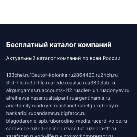
Бесплатный каталог компаний
Актуальный каталог компаний по всей России
133chel.ru
13autor-kolonka.ru
2864420.ru
2rich.ru
3-d-file.ru
3d-file.ru
a-cdc.ru
aalse.ru
a380club.ru
airgungames.ru
accounts-112.ru
adler-jun.ru
adonyev.ru
alfeihavsalnassr.ru
altaipant.ru
argentinamia.ru
aria-family.ru
arkrym.ru
ashanet.ru
belgorod-day.ru
bankaribi.ru
bandamn.ru
bigfatcc.ru
blagodarenie-spb.ru
borodino-media.ru
card-voice.ru
cardvoice.ru
zed-online.ru
zvonitut.ru
zebra-tlt.ru
zarafshan.ru
york-life.ru
vintovoykompressor.ru