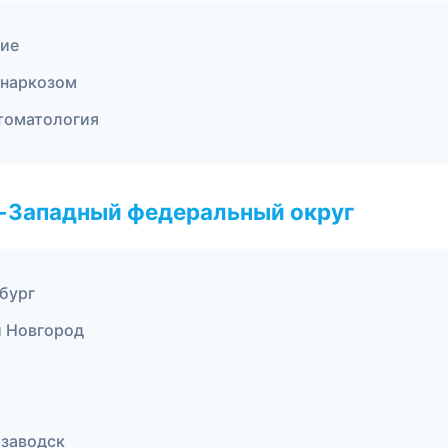
ние
 наркозом
стоматология
о-Западный федеральный округ
бург
й Новгород
озаводск