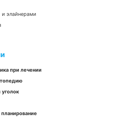
 и элайнерами
в
ми
тика при лечении
ортопедию
 уголок
 планирование