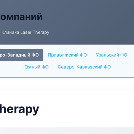
компаний
 Клиника Laser Therapy
ро-Западный ФО
Приволжский ФО
Уральский ФО
Южный ФО
Северо-Кавказский ФО
Therapy