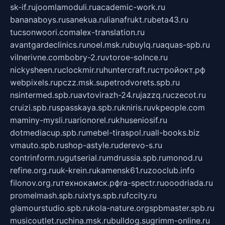
sk-if.ru
joomlamoduli.ru
academic-work.ru
bananaboys.ru
sanekua.ru
lianafrukt.ru
beta43.ru
tucsonwoori.com
alex-translation.ru
avantgardeclinics.ru
noel.msk.ru
buylq.ru
aquas-spb.ru
vilnerivne.com
bobry-2.ru
vtoroe-solnce.ru
nickysheen.ru
clockmir.ru
huntercraft.ru
стройокт.рф
webpixels.ru
pczz.msk.su
petrodvorets.spb.ru
nsintermed.spb.ru
avtovirazh-24.ru
jazzq.ru
czecot.ru
cruizi.spb.ru
spasskaya.spb.ru
kniris.ru
vkpeople.com
maminy-mysli.ru
arionorel.ru
khuseniosif.ru
dotmediacup.spb.ru
mebel-tiraspol.ru
all-books.biz
vmauto.spb.ru
shop-astyle.ru
derevo-s.ru
contrinform.ru
gutserial.ru
mdrussia.spb.ru
monod.ru
refine.org.ru
uk-krein.ru
kamensk61.ru
zooclub.info
filonov.org.ru
технокамск.рф
ra-spectr.ru
ooodriada.ru
promelmash.spb.ru
ixtys.spb.ru
fccity.ru
glamourstudio.spb.ru
kola-nature.org
spbmaster.spb.ru
musicoutlet.ru
china.msk.ru
bulldog.su
grimm-online.ru