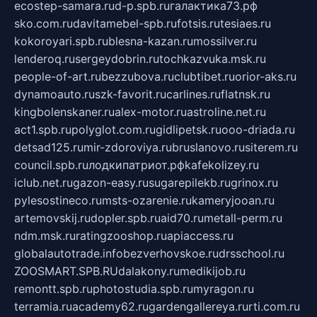
ecostep-samara.ru
d-p.spb.ru
галактика73.рф
sko.com.ru
davitamebel-spb.ru
fotsis.ru
tesiaes.ru
kokoroyari.spb.ru
blesna-kazan.ru
mossilver.ru
lenderoq.ru
sergeydobrin.ru
tochkazvuka.msk.ru
people-of-art.ru
bezzubova.ru
clubtibet.ru
orior-aks.ru
dynamoauto.ru
szk-favorit.ru
carlines.ru
flatnsk.ru
kingbolenskaner.ru
alex-motor.ru
astroline.net.ru
act1.spb.ru
polyglot.com.ru
gidlipetsk.ru
ooo-driada.ru
detsad125.ru
mir-zdoroviya.ru
bruslanovo.ru
siterem.ru
council.spb.ru
лодкипатриот.рф
kafekolizey.ru
iclub.net.ru
gazon-easy.ru
sugarepilekb.ru
grinox.ru
pylesostineco.ru
msts-ozarenie.ru
kameryjooan.ru
artemovskij.ru
dopler.spb.ru
aid70.ru
metall-perm.ru
ndm.msk.ru
ratingzooshop.ru
apiaccess.ru
globalautotrade.info
bezverhovskoe.ru
drsschool.ru
ZOOSMART.SPB.RU
dalakony.ru
medikijob.ru
remontt.spb.ru
photostudia.spb.ru
myragon.ru
terramia.ru
academy62.ru
gardengallereya.ru
rti.com.ru