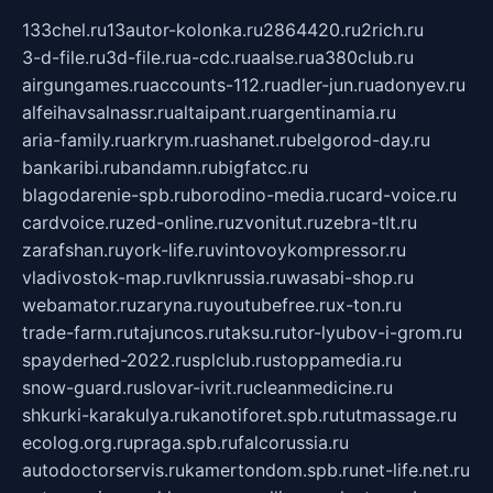
133chel.ru
13autor-kolonka.ru
2864420.ru
2rich.ru
3-d-file.ru
3d-file.ru
a-cdc.ru
aalse.ru
a380club.ru
airgungames.ru
accounts-112.ru
adler-jun.ru
adonyev.ru
alfeihavsalnassr.ru
altaipant.ru
argentinamia.ru
aria-family.ru
arkrym.ru
ashanet.ru
belgorod-day.ru
bankaribi.ru
bandamn.ru
bigfatcc.ru
blagodarenie-spb.ru
borodino-media.ru
card-voice.ru
cardvoice.ru
zed-online.ru
zvonitut.ru
zebra-tlt.ru
zarafshan.ru
york-life.ru
vintovoykompressor.ru
vladivostok-map.ru
vlknrussia.ru
wasabi-shop.ru
webamator.ru
zaryna.ru
youtubefree.ru
x-ton.ru
trade-farm.ru
tajuncos.ru
taksu.ru
tor-lyubov-i-grom.ru
spayderhed-2022.ru
splclub.ru
stoppamedia.ru
snow-guard.ru
slovar-ivrit.ru
cleanmedicine.ru
shkurki-karakulya.ru
kanotiforet.spb.ru
tutmassage.ru
ecolog.org.ru
praga.spb.ru
falcorussia.ru
autodoctorservis.ru
kamertondom.spb.ru
net-life.net.ru