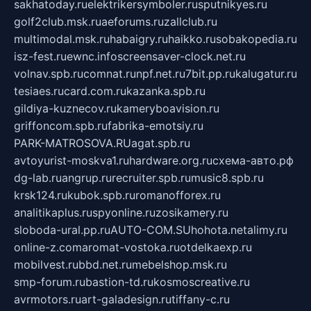
sakhatoday.ru
elektrikersymboler.ru
sputnikyes.ru
golf2club.msk.ru
aeforums.ru
zallclub.ru
multimodal.msk.ru
habaigry.ru
haikko.ru
sobakopedia.ru
isz-fest.ru
ewnc.info
screensaver-clock.net.ru
volnav.spb.ru
comnat.ru
npf.net.ru
7bit.pp.ru
kalugatur.ru
tesiaes.ru
card.com.ru
kazanka.spb.ru
gildiya-kuznecov.ru
kameryboavision.ru
griffoncom.spb.ru
fabrika-emotsiy.ru
PARK-MATROSOVA.RU
agat.spb.ru
avtoyurist-moskva1.ru
hardware.org.ru
схема-авто.рф
dg-lab.ru
angrup.ru
recruiter.spb.ru
music8.spb.ru
krsk124.ru
kubok.spb.ru
romanofforex.ru
analitikaplus.ru
spyonline.ru
zosikamery.ru
sloboda-ural.pp.ru
AUTO-COM.SU
hohota.net
alimy.ru
online-z.com
aromat-vostoka.ru
otdelkaexp.ru
mobilvest.ru
bbd.net.ru
mebelshop.msk.ru
smp-forum.ru
bastion-td.ru
kosmoscreative.ru
avrmotors.ru
art-galadesign.ru
tiffany-c.ru