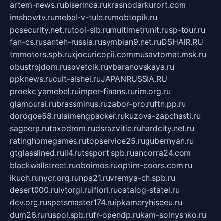
artem-news.ru
biserinca.ru
krasnodarkurort.com
imshowtv.ru
mebel-v-tule.ru
mobtopik.ru
pcsecurity.net.ru
tool-sib.ru
multimetrunit.ru
sp-tour.ru
fan-cs.ru
santeh-russia.ru
symbian9.net.ru
DSHAIR.RU
tmmotors.spb.ru
xjocuricopii.com
musavtomat.msk.ru
obustrojdom.ru
sovetcik.ru
ybaranovskaya.ru
ppknews.ru
cult-alshei.ru
JAPANRUSSIA.RU
proekciyamebel.ru
imper-finans.ru
rim.org.ru
glamourai.ru
brassminus.ru
zabor-pro.ru
ftn.pp.ru
dorogoe58.ru
laimengpacker.ru
kuzova-zapchasti.ru
sageerp.ru
taxodrom.ru
dsrazvitie.ru
hardcity.net.ru
ratinghomegames.ru
topservice25.ru
gubernyan.ru
gtglasslined.ru
ii4.ru
tssport.spb.ru
andorra24.com
blackwallstreet.ru
oboimos.ru
optim-doors.com.ru
ikuch.ru
nycr.org.ru
npa21.ru
vremya-ch.spb.ru
desert000.ru
ivtorgi.ru
ifiori.ru
catalog-statei.ru
dcv.org.ru
spetsmaster174.ru
ipkameryhiseeu.ru
dum26.ru
ruspol.spb.ru
fr-opendp.ru
kam-solnyshko.ru