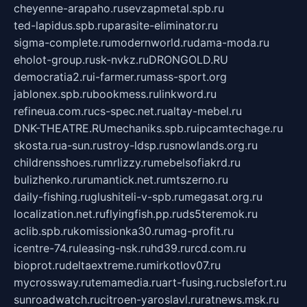
cheyenne-arapaho.ru
sevzapmetal.spb.ru
ted-lapidus.spb.ru
parasite-eliminator.ru
sigma-complete.ru
modernworld.ru
dama-moda.ru
eholot-group.ru
sk-nvkz.ru
DRONGOLD.RU
democratia2.ru
i-farmer.ru
mass-sport.org
jablonex.spb.ru
bookmess.ru
linkword.ru
refineua.com.ru
cs-spec.net.ru
altay-mebel.ru
DNK-THEATRE.RU
mechaniks.spb.ru
ipcamtechage.ru
skosta.ru
a-sun.ru
stroy-ldsp.ru
snowlands.org.ru
childrensshoes.ru
mrlizzy.ru
mebelsofiakrd.ru
bulizhenko.ru
rumantick.net.ru
mtszerno.ru
daily-fishing.ru
glushiteli-v-spb.ru
megasat.org.ru
localization.net.ru
flyingfish.pp.ru
ds5teremok.ru
aclib.spb.ru
komissionka30.ru
mag-profit.ru
icentre-74.ru
leasing-nsk.ru
hd39.ru
rcd.com.ru
bioprot.ru
deltaextreme.ru
mirkotlov07.ru
mycrossway.ru
temamedia.ru
art-fusing.ru
cbslefort.ru
sunroadwatch.ru
citroen-yaroslavl.ru
ratnews.msk.ru