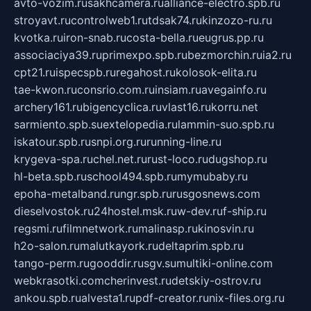
avto-vozim.ru
sakhcamera.ru
alliance-electro.spb.ru
stroyavt.ru
controlweb1.ru
tdsak74.ru
kinzozo-ru.ru
kvotka.ru
iron-snab.ru
costa-bella.ru
eugrus.pp.ru
associaciya39.ru
primexpo.spb.ru
bezmorchin.ru
ia2.ru
cpt21.ru
ispecspb.ru
regahost.ru
kolosok-elita.ru
tae-kwon.ru
consrio.com.ru
insiam.ru
avegainfo.ru
archery161.ru
bigencyclica.ru
vlast16.ru
korru.net
sarmiento.spb.su
extelopedia.ru
lammin-suo.spb.ru
iskatour.spb.ru
snpi.org.ru
running-line.ru
krygeva-spa.ru
chel.net.ru
rust-loco.ru
dugshop.ru
hl-beta.spb.ru
school494.spb.ru
mymubaby.ru
epoha-metalband.ru
ngr.spb.ru
rusgosnews.com
dieselvostok.ru
24hostel.msk.ru
w-dev.ru
f-ship.ru
regsmi.ru
filmnetwork.ru
malinasp.ru
kinosvin.ru
h2o-salon.ru
malutkayork.ru
deltaprim.spb.ru
tango-perm.ru
gooddir.ru
sgv.su
multiki-online.com
webkrasotki.com
cherinvest.ru
detskiy-ostrov.ru
ankou.spb.ru
alvesta1.ru
pdf-creator.ru
nix-files.org.ru