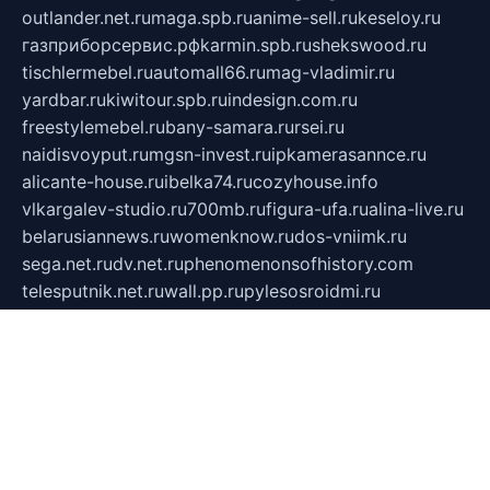
outlander.net.ru
maga.spb.ru
anime-sell.ru
keseloy.ru
газприборсервис.рф
karmin.spb.ru
shekswood.ru
tischlermebel.ru
automall66.ru
mag-vladimir.ru
yardbar.ru
kiwitour.spb.ru
indesign.com.ru
freestylemebel.ru
bany-samara.ru
rsei.ru
naidisvoyput.ru
mgsn-invest.ru
ipkamerasannce.ru
alicante-house.ru
ibelka74.ru
cozyhouse.info
vlkargalev-studio.ru
700mb.ru
figura-ufa.ru
alina-live.ru
belarusiannews.ru
womenknow.ru
dos-vniimk.ru
sega.net.ru
dv.net.ru
phenomenonsofhistory.com
telesputnik.net.ru
wall.pp.ru
pylesosroidmi.ru
gtc-clan.ru
cligs.ru
bibikazap.ru
popova.org.ru
netwhistler.spb.ru
bellvil.ru
bonzon.ru
iss-vladik.ru
defiparis.net.ru
las-gryzas.ru
amku.ru
electednews.spb.ru
feather.org.ru
spar72.ru
tankiigri.ru
dominus.com.ru
ibtree.ru
sanykool.pp.ru
unixlib.org.ru
menatep.spb.ru
gartenterrassen.ru
printeka.ru
skvozilka.com.ru
parkovka-pub.ru
lovemobi.ru
art-ru.ru