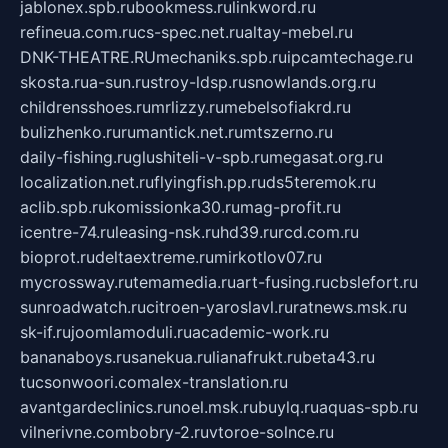
jablonex.spb.ru
bookmess.ru
linkword.ru
refineua.com.ru
cs-spec.net.ru
altay-mebel.ru
DNK-THEATRE.RU
mechaniks.spb.ru
ipcamtechage.ru
skosta.ru
a-sun.ru
stroy-ldsp.ru
snowlands.org.ru
childrensshoes.ru
mrlizzy.ru
mebelsofiakrd.ru
bulizhenko.ru
rumantick.net.ru
mtszerno.ru
daily-fishing.ru
glushiteli-v-spb.ru
megasat.org.ru
localization.net.ru
flyingfish.pp.ru
ds5teremok.ru
aclib.spb.ru
komissionka30.ru
mag-profit.ru
icentre-74.ru
leasing-nsk.ru
hd39.ru
rcd.com.ru
bioprot.ru
deltaextreme.ru
mirkotlov07.ru
mycrossway.ru
temamedia.ru
art-fusing.ru
cbslefort.ru
sunroadwatch.ru
citroen-yaroslavl.ru
ratnews.msk.ru
sk-if.ru
joomlamoduli.ru
academic-work.ru
bananaboys.ru
sanekua.ru
lianafrukt.ru
beta43.ru
tucsonwoori.com
alex-translation.ru
avantgardeclinics.ru
noel.msk.ru
buylq.ru
aquas-spb.ru
vilnerivne.com
bobry-2.ru
vtoroe-solnce.ru