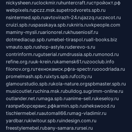
nickysheen.ru
clockmir.ru
huntercraft.ru
стройокт.рф
webpixels.ru
pczz.msk.su
petrodvorets.spb.ru
nsintermed.spb.ru
avtovirazh-24.ru
jazzq.ru
czecot.ru
cruizi.spb.ru
spasskaya.spb.ru
kniris.ru
vkpeople.com
maminy-mysli.ru
arionorel.ru
khuseniosif.ru
dotmediacup.spb.ru
mebel-tiraspol.ru
all-books.biz
vmauto.spb.ru
shop-astyle.ru
derevo-s.ru
contrinform.ru
gutserial.ru
mdrussia.spb.ru
monod.ru
refine.org.ru
uk-krein.ru
kamensk61.ru
zooclub.info
filonov.org.ru
технокамск.рф
ra-spectr.ru
ooodriada.ru
promelmash.spb.ru
ixtys.spb.ru
fccity.ru
glamourstudio.spb.ru
kola-nature.org
spbmaster.spb.ru
musicoutlet.ru
china.msk.ru
bulldog.su
grimm-online.ru
outlander.net.ru
maga.spb.ru
anime-sell.ru
keseloy.ru
газприборсервис.рф
karmin.spb.ru
shekswood.ru
tischlermebel.ru
automall66.ru
mag-vladimir.ru
yardbar.ru
kiwitour.spb.ru
indesign.com.ru
freestylemebel.ru
bany-samara.ru
rsei.ru