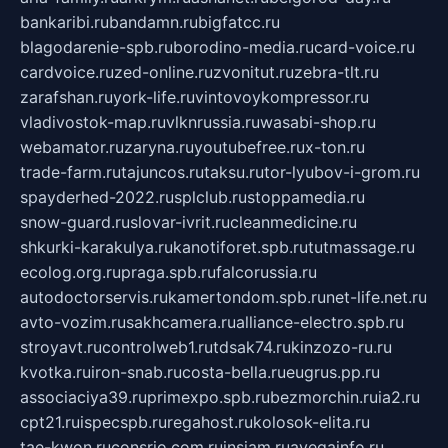
bankaribi.ru
bandamn.ru
bigfatcc.ru
blagodarenie-spb.ru
borodino-media.ru
card-voice.ru
cardvoice.ru
zed-online.ru
zvonitut.ru
zebra-tlt.ru
zarafshan.ru
york-life.ru
vintovoykompressor.ru
vladivostok-map.ru
vlknrussia.ru
wasabi-shop.ru
webamator.ru
zaryna.ru
youtubefree.ru
x-ton.ru
trade-farm.ru
tajuncos.ru
taksu.ru
tor-lyubov-i-grom.ru
spayderhed-2022.ru
splclub.ru
stoppamedia.ru
snow-guard.ru
slovar-ivrit.ru
cleanmedicine.ru
shkurki-karakulya.ru
kanotiforet.spb.ru
tutmassage.ru
ecolog.org.ru
praga.spb.ru
falcorussia.ru
autodoctorservis.ru
kamertondom.spb.ru
net-life.net.ru
avto-vozim.ru
sakhcamera.ru
alliance-electro.spb.ru
stroyavt.ru
controlweb1.ru
tdsak74.ru
kinzozo-ru.ru
kvotka.ru
iron-snab.ru
costa-bella.ru
eugrus.pp.ru
associaciya39.ru
primexpo.spb.ru
bezmorchin.ru
ia2.ru
cpt21.ru
ispecspb.ru
regahost.ru
kolosok-elita.ru
tae-kwon.ru
consrio.com.ru
insiam.ru
avegainfo.ru