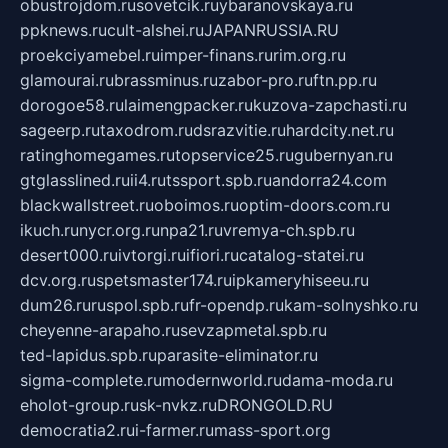
obustrojdom.ru
sovetcik.ru
ybaranovskaya.ru
ppknews.ru
cult-alshei.ru
JAPANRUSSIA.RU
proekciyamebel.ru
imper-finans.ru
rim.org.ru
glamourai.ru
brassminus.ru
zabor-pro.ru
ftn.pp.ru
dorogoe58.ru
laimengpacker.ru
kuzova-zapchasti.ru
sageerp.ru
taxodrom.ru
dsrazvitie.ru
hardcity.net.ru
ratinghomegames.ru
topservice25.ru
gubernyan.ru
gtglasslined.ru
ii4.ru
tssport.spb.ru
andorra24.com
blackwallstreet.ru
oboimos.ru
optim-doors.com.ru
ikuch.ru
nycr.org.ru
npa21.ru
vremya-ch.spb.ru
desert000.ru
ivtorgi.ru
ifiori.ru
catalog-statei.ru
dcv.org.ru
spetsmaster174.ru
ipkameryhiseeu.ru
dum26.ru
ruspol.spb.ru
fr-opendp.ru
kam-solnyshko.ru
cheyenne-arapaho.ru
sevzapmetal.spb.ru
ted-lapidus.spb.ru
parasite-eliminator.ru
sigma-complete.ru
modernworld.ru
dama-moda.ru
eholot-group.ru
sk-nvkz.ru
DRONGOLD.RU
democratia2.ru
i-farmer.ru
mass-sport.org