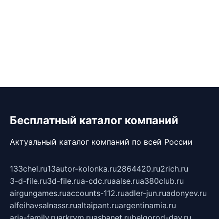
Бесплатный каталог компаний
Актуальный каталог компаний по всей России
133chel.ru
13autor-kolonka.ru
2864420.ru
2rich.ru
3-d-file.ru
3d-file.ru
a-cdc.ru
aalse.ru
a380club.ru
airgungames.ru
accounts-112.ru
adler-jun.ru
adonyev.ru
alfeihavsalnassr.ru
altaipant.ru
argentinamia.ru
aria-family.ru
arkrym.ru
ashanet.ru
belgorod-day.ru