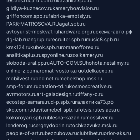
tesiaes.ru
card.com.ru
kazanka.spb.ru
gildiya-kuznecov.ru
kameryboavision.ru
griffoncom.spb.ru
fabrika-emotsiy.ru
PARK-MATROSOVA.RU
agat.spb.ru
avtoyurist-moskva1.ru
hardware.org.ru
схема-авто.рф
dg-lab.ru
angrup.ru
recruiter.spb.ru
music8.spb.ru
krsk124.ru
kubok.spb.ru
romanofforex.ru
analitikaplus.ru
spyonline.ru
zosikamery.ru
sloboda-ural.pp.ru
AUTO-COM.SU
hohota.net
alimy.ru
online-z.com
aromat-vostoka.ru
otdelkaexp.ru
mobilvest.ru
bbd.net.ru
mebelshop.msk.ru
smp-forum.ru
bastion-td.ru
kosmoscreative.ru
avrmotors.ru
art-galadesign.ru
tiffany-c.ru
ecostep-samara.ru
d-p.spb.ru
галактика73.рф
sko.com.ru
davitamebel-spb.ru
fotsis.ru
tesiaes.ru
kokoroyari.spb.ru
blesna-kazan.ru
mossilver.ru
lenderoq.ru
sergeydobrin.ru
tochkazvuka.msk.ru
people-of-art.ru
bezzubova.ru
clubtibet.ru
orior-aks.ru