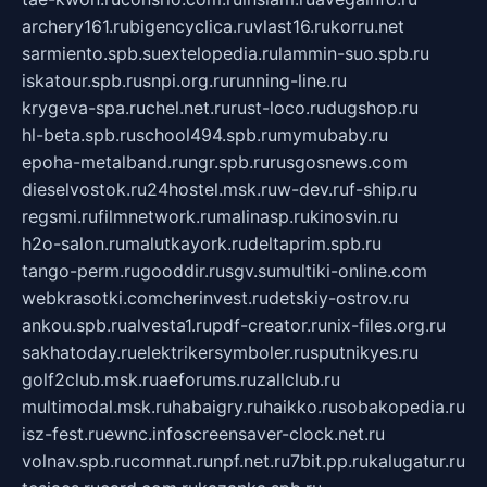
archery161.ru
bigencyclica.ru
vlast16.ru
korru.net
sarmiento.spb.su
extelopedia.ru
lammin-suo.spb.ru
iskatour.spb.ru
snpi.org.ru
running-line.ru
krygeva-spa.ru
chel.net.ru
rust-loco.ru
dugshop.ru
hl-beta.spb.ru
school494.spb.ru
mymubaby.ru
epoha-metalband.ru
ngr.spb.ru
rusgosnews.com
dieselvostok.ru
24hostel.msk.ru
w-dev.ru
f-ship.ru
regsmi.ru
filmnetwork.ru
malinasp.ru
kinosvin.ru
h2o-salon.ru
malutkayork.ru
deltaprim.spb.ru
tango-perm.ru
gooddir.ru
sgv.su
multiki-online.com
webkrasotki.com
cherinvest.ru
detskiy-ostrov.ru
ankou.spb.ru
alvesta1.ru
pdf-creator.ru
nix-files.org.ru
sakhatoday.ru
elektrikersymboler.ru
sputnikyes.ru
golf2club.msk.ru
aeforums.ru
zallclub.ru
multimodal.msk.ru
habaigry.ru
haikko.ru
sobakopedia.ru
isz-fest.ru
ewnc.info
screensaver-clock.net.ru
volnav.spb.ru
comnat.ru
npf.net.ru
7bit.pp.ru
kalugatur.ru