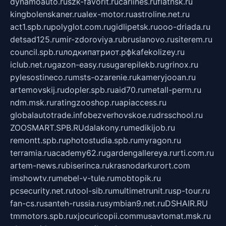
dynamoauto.ru
szk-favorit.ru
carlines.ru
flatnsk.ru
kingbolenskaner.ru
alex-motor.ru
astroline.net.ru
act1.spb.ru
polyglot.com.ru
gidlipetsk.ru
ooo-driada.ru
detsad125.ru
mir-zdoroviya.ru
bruslanovo.ru
siterem.ru
council.spb.ru
лодкипатриот.рф
kafekolizey.ru
iclub.net.ru
gazon-easy.ru
sugarepilekb.ru
grinox.ru
pylesostineco.ru
msts-ozarenie.ru
kameryjooan.ru
artemovskij.ru
dopler.spb.ru
aid70.ru
metall-perm.ru
ndm.msk.ru
ratingzooshop.ru
apiaccess.ru
globalautotrade.info
bezverhovskoe.ru
drsschool.ru
ZOOSMART.SPB.RU
dalakony.ru
medikijob.ru
remontt.spb.ru
photostudia.spb.ru
myragon.ru
terramia.ru
academy62.ru
gardengallereya.ru
rti.com.ru
artem-news.ru
biserinca.ru
krasnodarkurort.com
imshowtv.ru
mebel-v-tule.ru
mobtopik.ru
pcsecurity.net.ru
tool-sib.ru
multimetrunit.ru
sp-tour.ru
fan-cs.ru
santeh-russia.ru
symbian9.net.ru
DSHAIR.RU
tmmotors.spb.ru
xjocuricopii.com
musavtomat.msk.ru