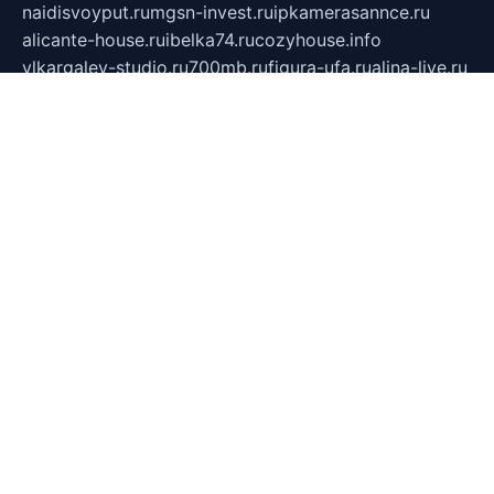
naidisvoyput.ru
mgsn-invest.ru
ipkamerasannce.ru
alicante-house.ru
ibelka74.ru
cozyhouse.info
vlkargalev-studio.ru
700mb.ru
figura-ufa.ru
alina-live.ru
belarusiannews.ru
womenknow.ru
dos-vniimk.ru
sega.net.ru
dv.net.ru
phenomenonsofhistory.com
telesputnik.net.ru
wall.pp.ru
pylesosroidmi.ru
gtc-clan.ru
cligs.ru
bibikazap.ru
popova.org.ru
netwhistler.spb.ru
bellvil.ru
bonzon.ru
iss-vladik.ru
defiparis.net.ru
las-gryzas.ru
amku.ru
electednews.spb.ru
feather.org.ru
spar72.ru
tankiigri.ru
dominus.com.ru
ibtree.ru
sanykool.pp.ru
unixlib.org.ru
menatep.spb.ru
gartenterrassen.ru
printeka.ru
skvozilka.com.ru
parkovka-pub.ru
lovemobi.ru
art-ru.ru
emulatorz.com.ru
alucomp.com.ru
tatforum.com.ru
alternativa-profi.ru
dermakler.ru
artsurvey.ru
aredir.ru
khimspas.ru
centr-maxi.ru
2018r.ru
bort-stomer-defort.ru
professional2.ru
gibsons.ru
artselena.ru
art-pilot.ru
ingredient.spb.ru