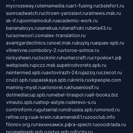
mycrossway.ru
temamedia.ru
art-fusing.ru
cbslefort.ru
sunroadwatch.ru
citroen-yaroslavl.ru
ratnews.msk.ru
sk-if.ru
joomlamoduli.ru
academic-work.ru
bananaboys.ru
sanekua.ru
lianafrukt.ru
beta43.ru
tucsonwoori.com
alex-translation.ru
avantgardeclinics.ru
noel.msk.ru
buylq.ru
aquas-spb.ru
vilnerivne.com
bobry-2.ru
vtoroe-solnce.ru
nickysheen.ru
clockmir.ru
huntercraft.ru
стройокт.рф
webpixels.ru
pczz.msk.su
petrodvorets.spb.ru
nsintermed.spb.ru
avtovirazh-24.ru
jazzq.ru
czecot.ru
cruizi.spb.ru
spasskaya.spb.ru
kniris.ru
vkpeople.com
maminy-mysli.ru
arionorel.ru
khuseniosif.ru
dotmediacup.spb.ru
mebel-tiraspol.ru
all-books.biz
vmauto.spb.ru
shop-astyle.ru
derevo-s.ru
contrinform.ru
gutserial.ru
mdrussia.spb.ru
monod.ru
refine.org.ru
uk-krein.ru
kamensk61.ru
zooclub.info
filonov.org.ru
технокамск.рф
ra-spectr.ru
ooodriada.ru
promelmash.spb.ru
ixtys.spb.ru
fccity.ru