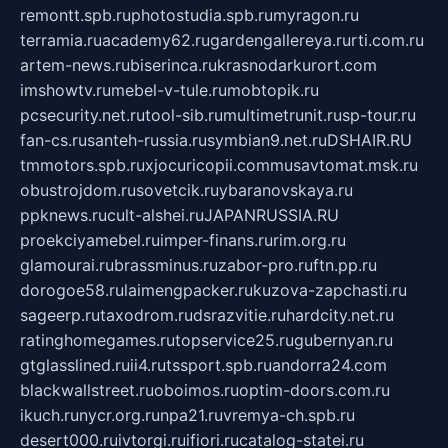
remontt.spb.ru
photostudia.spb.ru
myragon.ru
terramia.ru
academy62.ru
gardengallereya.ru
rti.com.ru
artem-news.ru
biserinca.ru
krasnodarkurort.com
imshowtv.ru
mebel-v-tule.ru
mobtopik.ru
pcsecurity.net.ru
tool-sib.ru
multimetrunit.ru
sp-tour.ru
fan-cs.ru
santeh-russia.ru
symbian9.net.ru
DSHAIR.RU
tmmotors.spb.ru
xjocuricopii.com
musavtomat.msk.ru
obustrojdom.ru
sovetcik.ru
ybaranovskaya.ru
ppknews.ru
cult-alshei.ru
JAPANRUSSIA.RU
proekciyamebel.ru
imper-finans.ru
rim.org.ru
glamourai.ru
brassminus.ru
zabor-pro.ru
ftn.pp.ru
dorogoe58.ru
laimengpacker.ru
kuzova-zapchasti.ru
sageerp.ru
taxodrom.ru
dsrazvitie.ru
hardcity.net.ru
ratinghomegames.ru
topservice25.ru
gubernyan.ru
gtglasslined.ru
ii4.ru
tssport.spb.ru
andorra24.com
blackwallstreet.ru
oboimos.ru
optim-doors.com.ru
ikuch.ru
nycr.org.ru
npa21.ru
vremya-ch.spb.ru
desert000.ru
ivtorgi.ru
ifiori.ru
catalog-statei.ru