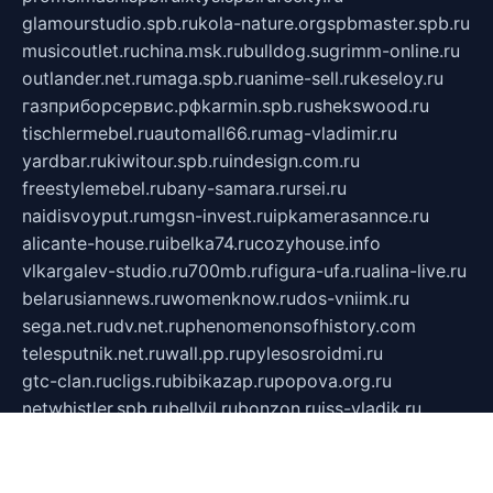
glamourstudio.spb.ru
kola-nature.org
spbmaster.spb.ru
musicoutlet.ru
china.msk.ru
bulldog.su
grimm-online.ru
outlander.net.ru
maga.spb.ru
anime-sell.ru
keseloy.ru
газприборсервис.рф
karmin.spb.ru
shekswood.ru
tischlermebel.ru
automall66.ru
mag-vladimir.ru
yardbar.ru
kiwitour.spb.ru
indesign.com.ru
freestylemebel.ru
bany-samara.ru
rsei.ru
naidisvoyput.ru
mgsn-invest.ru
ipkamerasannce.ru
alicante-house.ru
ibelka74.ru
cozyhouse.info
vlkargalev-studio.ru
700mb.ru
figura-ufa.ru
alina-live.ru
belarusiannews.ru
womenknow.ru
dos-vniimk.ru
sega.net.ru
dv.net.ru
phenomenonsofhistory.com
telesputnik.net.ru
wall.pp.ru
pylesosroidmi.ru
gtc-clan.ru
cligs.ru
bibikazap.ru
popova.org.ru
netwhistler.spb.ru
bellvil.ru
bonzon.ru
iss-vladik.ru
defiparis.net.ru
las-gryzas.ru
amku.ru
electednews.spb.ru
feather.org.ru
spar72.ru
tankiigri.ru
dominus.com.ru
ibtree.ru
sanykool.pp.ru
unixlib.org.ru