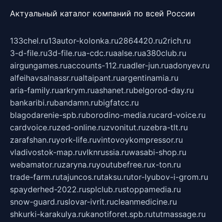
Актуальный каталог компаний по всей России
133chel.ru
13autor-kolonka.ru
2864420.ru
2rich.ru
3-d-file.ru
3d-file.ru
a-cdc.ru
aalse.ru
a380club.ru
airgungames.ru
accounts-112.ru
adler-jun.ru
adonyev.ru
alfeihavsalnassr.ru
altaipant.ru
argentinamia.ru
aria-family.ru
arkrym.ru
ashanet.ru
belgorod-day.ru
bankaribi.ru
bandamn.ru
bigfatcc.ru
blagodarenie-spb.ru
borodino-media.ru
card-voice.ru
cardvoice.ru
zed-online.ru
zvonitut.ru
zebra-tlt.ru
zarafshan.ru
york-life.ru
vintovoykompressor.ru
vladivostok-map.ru
vlknrussia.ru
wasabi-shop.ru
webamator.ru
zaryna.ru
youtubefree.ru
x-ton.ru
trade-farm.ru
tajuncos.ru
taksu.ru
tor-lyubov-i-grom.ru
spayderhed-2022.ru
splclub.ru
stoppamedia.ru
snow-guard.ru
slovar-ivrit.ru
cleanmedicine.ru
shkurki-karakulya.ru
kanotiforet.spb.ru
tutmassage.ru