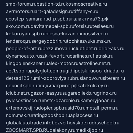
smp-forum.ru
bastion-td.ru
kosmoscreative.ru
avrmotors.ru
art-galadesign.ru
tiffany-c.ru
ecostep-samara.ru
d-p.spb.ru
галактика73.рф
sko.com.ru
davitamebel-spb.ru
fotsis.ru
tesiaes.ru
kokoroyari.spb.ru
blesna-kazan.ru
mossilver.ru
lenderoq.ru
sergeydobrin.ru
tochkazvuka.msk.ru
people-of-art.ru
bezzubova.ru
clubtibet.ru
orior-aks.ru
dynamoauto.ru
szk-favorit.ru
carlines.ru
flatnsk.ru
kingbolenskaner.ru
alex-motor.ru
astroline.net.ru
act1.spb.ru
polyglot.com.ru
gidlipetsk.ru
ooo-driada.ru
detsad125.ru
mir-zdoroviya.ru
bruslanovo.ru
siterem.ru
council.spb.ru
лодкипатриот.рф
kafekolizey.ru
iclub.net.ru
gazon-easy.ru
sugarepilekb.ru
grinox.ru
pylesostineco.ru
msts-ozarenie.ru
kameryjooan.ru
artemovskij.ru
dopler.spb.ru
aid70.ru
metall-perm.ru
ndm.msk.ru
ratingzooshop.ru
apiaccess.ru
globalautotrade.info
bezverhovskoe.ru
drsschool.ru
ZOOSMART.SPB.RU
dalakony.ru
medikijob.ru