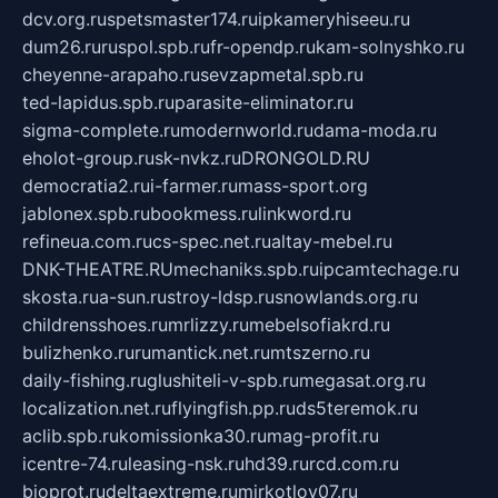
dcv.org.ru
spetsmaster174.ru
ipkameryhiseeu.ru
dum26.ru
ruspol.spb.ru
fr-opendp.ru
kam-solnyshko.ru
cheyenne-arapaho.ru
sevzapmetal.spb.ru
ted-lapidus.spb.ru
parasite-eliminator.ru
sigma-complete.ru
modernworld.ru
dama-moda.ru
eholot-group.ru
sk-nvkz.ru
DRONGOLD.RU
democratia2.ru
i-farmer.ru
mass-sport.org
jablonex.spb.ru
bookmess.ru
linkword.ru
refineua.com.ru
cs-spec.net.ru
altay-mebel.ru
DNK-THEATRE.RU
mechaniks.spb.ru
ipcamtechage.ru
skosta.ru
a-sun.ru
stroy-ldsp.ru
snowlands.org.ru
childrensshoes.ru
mrlizzy.ru
mebelsofiakrd.ru
bulizhenko.ru
rumantick.net.ru
mtszerno.ru
daily-fishing.ru
glushiteli-v-spb.ru
megasat.org.ru
localization.net.ru
flyingfish.pp.ru
ds5teremok.ru
aclib.spb.ru
komissionka30.ru
mag-profit.ru
icentre-74.ru
leasing-nsk.ru
hd39.ru
rcd.com.ru
bioprot.ru
deltaextreme.ru
mirkotlov07.ru