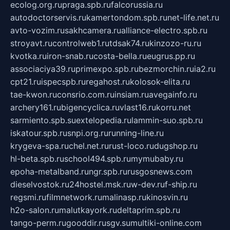
ecolog.org.ru
praga.spb.ru
falcorussia.ru
autodoctorservis.ru
kamertondom.spb.ru
net-life.net.ru
avto-vozim.ru
sakhcamera.ru
alliance-electro.spb.ru
stroyavt.ru
controlweb1.ru
tdsak74.ru
kinzozo-ru.ru
kvotka.ru
iron-snab.ru
costa-bella.ru
eugrus.pp.ru
associaciya39.ru
primexpo.spb.ru
bezmorchin.ru
ia2.ru
cpt21.ru
ispecspb.ru
regahost.ru
kolosok-elita.ru
tae-kwon.ru
consrio.com.ru
insiam.ru
avegainfo.ru
archery161.ru
bigencyclica.ru
vlast16.ru
korru.net
sarmiento.spb.su
extelopedia.ru
lammin-suo.spb.ru
iskatour.spb.ru
snpi.org.ru
running-line.ru
krygeva-spa.ru
chel.net.ru
rust-loco.ru
dugshop.ru
hl-beta.spb.ru
school494.spb.ru
mymubaby.ru
epoha-metalband.ru
ngr.spb.ru
rusgosnews.com
dieselvostok.ru
24hostel.msk.ru
w-dev.ru
f-ship.ru
regsmi.ru
filmnetwork.ru
malinasp.ru
kinosvin.ru
h2o-salon.ru
malutkayork.ru
deltaprim.spb.ru
tango-perm.ru
gooddir.ru
sgv.su
multiki-online.com