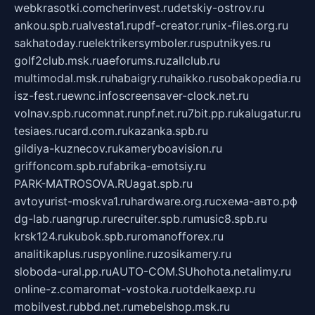
webkrasotki.com
cherinvest.ru
detskiy-ostrov.ru
ankou.spb.ru
alvesta1.ru
pdf-creator.ru
nix-files.org.ru
sakhatoday.ru
elektrikersymboler.ru
sputnikyes.ru
golf2club.msk.ru
aeforums.ru
zallclub.ru
multimodal.msk.ru
habaigry.ru
haikko.ru
sobakopedia.ru
isz-fest.ru
ewnc.info
screensaver-clock.net.ru
volnav.spb.ru
comnat.ru
npf.net.ru
7bit.pp.ru
kalugatur.ru
tesiaes.ru
card.com.ru
kazanka.spb.ru
gildiya-kuznecov.ru
kameryboavision.ru
griffoncom.spb.ru
fabrika-emotsiy.ru
PARK-MATROSOVA.RU
agat.spb.ru
avtoyurist-moskva1.ru
hardware.org.ru
схема-авто.рф
dg-lab.ru
angrup.ru
recruiter.spb.ru
music8.spb.ru
krsk124.ru
kubok.spb.ru
romanofforex.ru
analitikaplus.ru
spyonline.ru
zosikamery.ru
sloboda-ural.pp.ru
AUTO-COM.SU
hohota.net
alimy.ru
online-z.com
aromat-vostoka.ru
otdelkaexp.ru
mobilvest.ru
bbd.net.ru
mebelshop.msk.ru