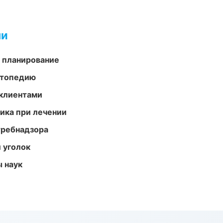
ми
 планирование
ортопедию
 клиентами
тика при лечении
требнадзора
 уголок
ы наук