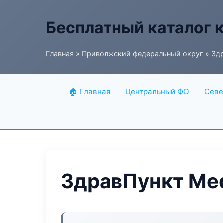
Бесплатный каталог 
Главная
»
Приволжский федеральный округ
» Здр
🏠 Главная
Центральный ФО
Севе
ЗдравПункт Med