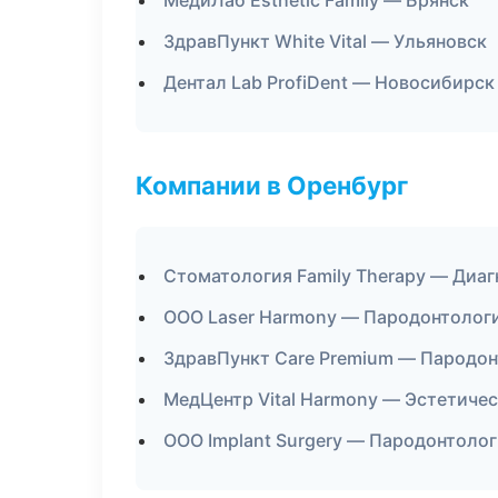
МедиЛаб Esthetic Family — Брянск
ЗдравПункт White Vital — Ульяновск
Дентал Lab ProfiDent — Новосибирск
Компании в Оренбург
Стоматология Family Therapy — Диаг
ООО Laser Harmony — Пародонтолог
ЗдравПункт Care Premium — Пародо
МедЦентр Vital Harmony — Эстетиче
ООО Implant Surgery — Пародонтоло