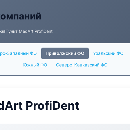
компаний
авПункт MedArt ProfiDent
ро-Западный ФО
Приволжский ФО
Уральский ФО
Южный ФО
Северо-Кавказский ФО
Art ProfiDent