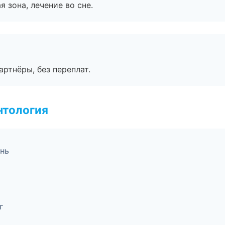
я зона, лечение во сне.
артнёры, без переплат.
нтология
ань
г