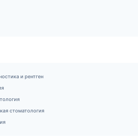
ностика и рентген
ия
нтология
ская стоматология
гия