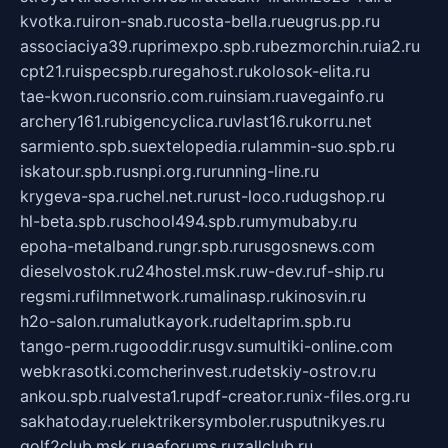
kvotka.ru
iron-snab.ru
costa-bella.ru
eugrus.pp.ru
associaciya39.ru
primexpo.spb.ru
bezmorchin.ru
ia2.ru
cpt21.ru
ispecspb.ru
regahost.ru
kolosok-elita.ru
tae-kwon.ru
consrio.com.ru
insiam.ru
avegainfo.ru
archery161.ru
bigencyclica.ru
vlast16.ru
korru.net
sarmiento.spb.su
extelopedia.ru
lammin-suo.spb.ru
iskatour.spb.ru
snpi.org.ru
running-line.ru
krygeva-spa.ru
chel.net.ru
rust-loco.ru
dugshop.ru
hl-beta.spb.ru
school494.spb.ru
mymubaby.ru
epoha-metalband.ru
ngr.spb.ru
rusgosnews.com
dieselvostok.ru
24hostel.msk.ru
w-dev.ru
f-ship.ru
regsmi.ru
filmnetwork.ru
malinasp.ru
kinosvin.ru
h2o-salon.ru
malutkayork.ru
deltaprim.spb.ru
tango-perm.ru
gooddir.ru
sgv.su
multiki-online.com
webkrasotki.com
cherinvest.ru
detskiy-ostrov.ru
ankou.spb.ru
alvesta1.ru
pdf-creator.ru
nix-files.org.ru
sakhatoday.ru
elektrikersymboler.ru
sputnikyes.ru
golf2club.msk.ru
aeforums.ru
zallclub.ru