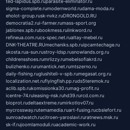
ted-lapidus.spb.ru
parasite-eliminator.ru
sigma-complete.ru
modernworld.ru
dama-moda.ru
eholot-group.ru
sk-nvkz.ru
DRONGOLD.RU
democratia2.ru
i-farmer.ru
mass-sport.org
jablonex.spb.ru
bookmess.ru
linkword.ru
refineua.com.ru
cs-spec.net.ru
altay-mebel.ru
DNK-THEATRE.RU
mechaniks.spb.ru
ipcamtechage.ru
skosta.ru
a-sun.ru
stroy-ldsp.ru
snowlands.org.ru
childrensshoes.ru
mrlizzy.ru
mebelsofiakrd.ru
bulizhenko.ru
rumantick.net.ru
mtszerno.ru
daily-fishing.ru
glushiteli-v-spb.ru
megasat.org.ru
localization.net.ru
flyingfish.pp.ru
ds5teremok.ru
aclib.spb.ru
komissionka30.ru
mag-profit.ru
icentre-74.ru
leasing-nsk.ru
hd39.ru
rcd.com.ru
bioprot.ru
deltaextreme.ru
mirkotlov07.ru
mycrossway.ru
temamedia.ru
art-fusing.ru
cbslefort.ru
sunroadwatch.ru
citroen-yaroslavl.ru
ratnews.msk.ru
sk-if.ru
joomlamoduli.ru
academic-work.ru