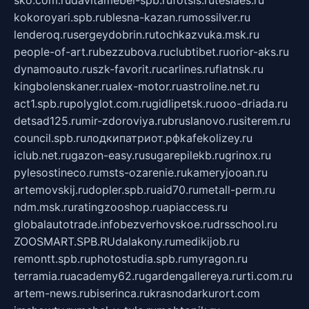
kokoroyari.spb.ru
blesna-kazan.ru
mossilver.ru
lenderoq.ru
sergeydobrin.ru
tochkazvuka.msk.ru
people-of-art.ru
bezzubova.ru
clubtibet.ru
orior-aks.ru
dynamoauto.ru
szk-favorit.ru
carlines.ru
flatnsk.ru
kingbolenskaner.ru
alex-motor.ru
astroline.net.ru
act1.spb.ru
polyglot.com.ru
gidlipetsk.ru
ooo-driada.ru
detsad125.ru
mir-zdoroviya.ru
bruslanovo.ru
siterem.ru
council.spb.ru
лодкипатриот.рф
kafekolizey.ru
iclub.net.ru
gazon-easy.ru
sugarepilekb.ru
grinox.ru
pylesostineco.ru
msts-ozarenie.ru
kameryjooan.ru
artemovskij.ru
dopler.spb.ru
aid70.ru
metall-perm.ru
ndm.msk.ru
ratingzooshop.ru
apiaccess.ru
globalautotrade.info
bezverhovskoe.ru
drsschool.ru
ZOOSMART.SPB.RU
dalakony.ru
medikijob.ru
remontt.spb.ru
photostudia.spb.ru
myragon.ru
terramia.ru
academy62.ru
gardengallereya.ru
rti.com.ru
artem-news.ru
biserinca.ru
krasnodarkurort.com