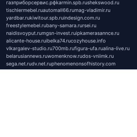
газприборсервис.рф
karmin.spb.ru
shekswood.ru
tischlermebel.ru
automall66.ru
mag-vladimir.ru
yardbar.ru
kiwitour.spb.ru
indesign.com.ru
freestylemebel.ru
bany-samara.ru
rsei.ru
naidisvoyput.ru
mgsn-invest.ru
ipkamerasannce.ru
alicante-house.ru
ibelka74.ru
cozyhouse.info
vlkargalev-studio.ru
700mb.ru
figura-ufa.ru
alina-live.ru
belarusiannews.ru
womenknow.ru
dos-vniimk.ru
sega.net.ru
dv.net.ru
phenomenonsofhistory.com
telesputnik.net.ru
wall.pp.ru
pylesosroidmi.ru
gtc-clan.ru
cligs.ru
bibikazap.ru
popova.org.ru
netwhistler.spb.ru
bellvil.ru
bonzon.ru
iss-vladik.ru
defiparis.net.ru
las-gryzas.ru
amku.ru
electednews.spb.ru
feather.org.ru
spar72.ru
tankiigri.ru
dominus.com.ru
ibtree.ru
sanykool.pp.ru
unixlib.org.ru
menatep.spb.ru
gartenterrassen.ru
printeka.ru
skvozilka.com.ru
parkovka-pub.ru
lovemobi.ru
art-ru.ru
emulatorz.com.ru
alucomp.com.ru
tatforum.com.ru