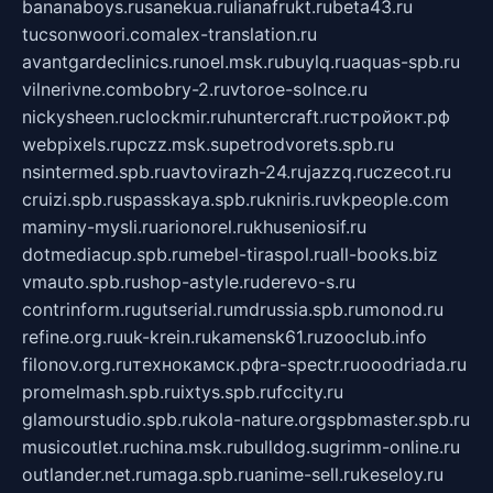
bananaboys.ru
sanekua.ru
lianafrukt.ru
beta43.ru
tucsonwoori.com
alex-translation.ru
avantgardeclinics.ru
noel.msk.ru
buylq.ru
aquas-spb.ru
vilnerivne.com
bobry-2.ru
vtoroe-solnce.ru
nickysheen.ru
clockmir.ru
huntercraft.ru
стройокт.рф
webpixels.ru
pczz.msk.su
petrodvorets.spb.ru
nsintermed.spb.ru
avtovirazh-24.ru
jazzq.ru
czecot.ru
cruizi.spb.ru
spasskaya.spb.ru
kniris.ru
vkpeople.com
maminy-mysli.ru
arionorel.ru
khuseniosif.ru
dotmediacup.spb.ru
mebel-tiraspol.ru
all-books.biz
vmauto.spb.ru
shop-astyle.ru
derevo-s.ru
contrinform.ru
gutserial.ru
mdrussia.spb.ru
monod.ru
refine.org.ru
uk-krein.ru
kamensk61.ru
zooclub.info
filonov.org.ru
технокамск.рф
ra-spectr.ru
ooodriada.ru
promelmash.spb.ru
ixtys.spb.ru
fccity.ru
glamourstudio.spb.ru
kola-nature.org
spbmaster.spb.ru
musicoutlet.ru
china.msk.ru
bulldog.su
grimm-online.ru
outlander.net.ru
maga.spb.ru
anime-sell.ru
keseloy.ru