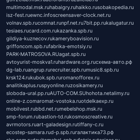
multimodal.msk.ru
habaigry.ru
haikko.ru
sobakopedia.ru
isz-fest.ru
ewnc.info
screensaver-clock.net.ru
volnav.spb.ru
comnat.ru
npf.net.ru
7bit.pp.ru
kalugatur.ru
tesiaes.ru
card.com.ru
kazanka.spb.ru
gildiya-kuznecov.ru
kameryboavision.ru
griffoncom.spb.ru
fabrika-emotsiy.ru
PARK-MATROSOVA.RU
agat.spb.ru
avtoyurist-moskva1.ru
hardware.org.ru
схема-авто.рф
dg-lab.ru
angrup.ru
recruiter.spb.ru
music8.spb.ru
krsk124.ru
kubok.spb.ru
romanofforex.ru
analitikaplus.ru
spyonline.ru
zosikamery.ru
sloboda-ural.pp.ru
AUTO-COM.SU
hohota.net
alimy.ru
online-z.com
aromat-vostoka.ru
otdelkaexp.ru
mobilvest.ru
bbd.net.ru
mebelshop.msk.ru
smp-forum.ru
bastion-td.ru
kosmoscreative.ru
avrmotors.ru
art-galadesign.ru
tiffany-c.ru
ecostep-samara.ru
d-p.spb.ru
галактика73.рф
sko.com.ru
davitamebel-spb.ru
fotsis.ru
tesiaes.ru