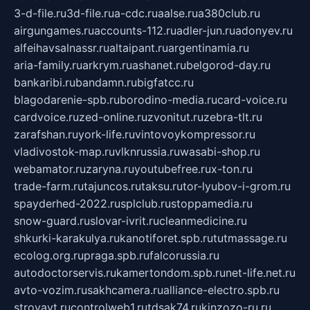
3-d-file.ru
3d-file.ru
a-cdc.ru
aalse.ru
a380club.ru
airgungames.ru
accounts-112.ru
adler-jun.ru
adonyev.ru
alfeihavsalnassr.ru
altaipant.ru
argentinamia.ru
aria-family.ru
arkrym.ru
ashanet.ru
belgorod-day.ru
bankaribi.ru
bandamn.ru
bigfatcc.ru
blagodarenie-spb.ru
borodino-media.ru
card-voice.ru
cardvoice.ru
zed-online.ru
zvonitut.ru
zebra-tlt.ru
zarafshan.ru
york-life.ru
vintovoykompressor.ru
vladivostok-map.ru
vlknrussia.ru
wasabi-shop.ru
webamator.ru
zaryna.ru
youtubefree.ru
x-ton.ru
trade-farm.ru
tajuncos.ru
taksu.ru
tor-lyubov-i-grom.ru
spayderhed-2022.ru
splclub.ru
stoppamedia.ru
snow-guard.ru
slovar-ivrit.ru
cleanmedicine.ru
shkurki-karakulya.ru
kanotiforet.spb.ru
tutmassage.ru
ecolog.org.ru
praga.spb.ru
falcorussia.ru
autodoctorservis.ru
kamertondom.spb.ru
net-life.net.ru
avto-vozim.ru
sakhcamera.ru
alliance-electro.spb.ru
stroyavt.ru
controlweb1.ru
tdsak74.ru
kinzozo-ru.ru