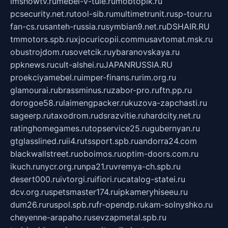
imshowtv.ru
mebel-v-tule.ru
mobtopik.ru
pcsecurity.net.ru
tool-sib.ru
multimetrunit.ru
sp-tour.ru
fan-cs.ru
santeh-russia.ru
symbian9.net.ru
DSHAIR.RU
tmmotors.spb.ru
xjocuricopii.com
musavtomat.msk.ru
obustrojdom.ru
sovetcik.ru
ybaranovskaya.ru
ppknews.ru
cult-alshei.ru
JAPANRUSSIA.RU
proekciyamebel.ru
imper-finans.ru
rim.org.ru
glamourai.ru
brassminus.ru
zabor-pro.ru
ftn.pp.ru
dorogoe58.ru
laimengpacker.ru
kuzova-zapchasti.ru
sageerp.ru
taxodrom.ru
dsrazvitie.ru
hardcity.net.ru
ratinghomegames.ru
topservice25.ru
gubernyan.ru
gtglasslined.ru
ii4.ru
tssport.spb.ru
andorra24.com
blackwallstreet.ru
oboimos.ru
optim-doors.com.ru
ikuch.ru
nycr.org.ru
npa21.ru
vremya-ch.spb.ru
desert000.ru
ivtorgi.ru
ifiori.ru
catalog-statei.ru
dcv.org.ru
spetsmaster174.ru
ipkameryhiseeu.ru
dum26.ru
ruspol.spb.ru
fr-opendp.ru
kam-solnyshko.ru
cheyenne-arapaho.ru
sevzapmetal.spb.ru