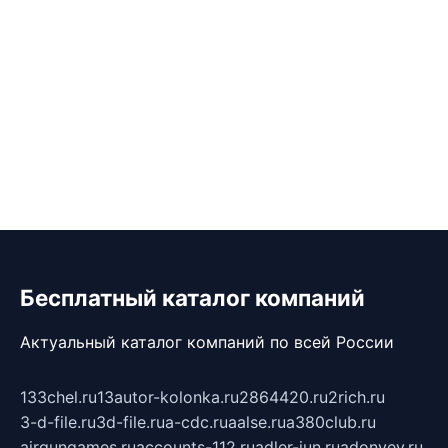
Бесплатный каталог компаний
Актуальный каталог компаний по всей России
133chel.ru
13autor-kolonka.ru
2864420.ru
2rich.ru
3-d-file.ru
3d-file.ru
a-cdc.ru
aalse.ru
a380club.ru
airgungames.ru
accounts-112.ru
adler-jun.ru
adonyev.ru