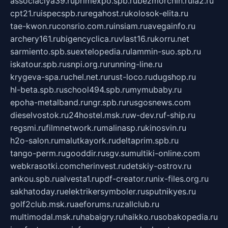
associaciya39.ru
primexpo.spb.ru
bezmorchin.ru
ia2.ru
cpt21.ru
ispecspb.ru
regahost.ru
kolosok-elita.ru
tae-kwon.ru
consrio.com.ru
insiam.ru
avegainfo.ru
archery161.ru
bigencyclica.ru
vlast16.ru
korru.net
sarmiento.spb.su
extelopedia.ru
lammin-suo.spb.ru
iskatour.spb.ru
snpi.org.ru
running-line.ru
krygeva-spa.ru
chel.net.ru
rust-loco.ru
dugshop.ru
hl-beta.spb.ru
school494.spb.ru
mymubaby.ru
epoha-metalband.ru
ngr.spb.ru
rusgosnews.com
dieselvostok.ru
24hostel.msk.ru
w-dev.ru
f-ship.ru
regsmi.ru
filmnetwork.ru
malinasp.ru
kinosvin.ru
h2o-salon.ru
malutkayork.ru
deltaprim.spb.ru
tango-perm.ru
gooddir.ru
sgv.su
multiki-online.com
webkrasotki.com
cherinvest.ru
detskiy-ostrov.ru
ankou.spb.ru
alvesta1.ru
pdf-creator.ru
nix-files.org.ru
sakhatoday.ru
elektrikersymboler.ru
sputnikyes.ru
golf2club.msk.ru
aeforums.ru
zallclub.ru
multimodal.msk.ru
habaigry.ru
haikko.ru
sobakopedia.ru