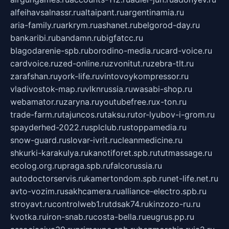
alfeihavsalnassr.ru
altaipant.ru
argentinamia.ru
aria-family.ru
arkrym.ru
ashanet.ru
belgorod-day.ru
bankaribi.ru
bandamn.ru
bigfatcc.ru
blagodarenie-spb.ru
borodino-media.ru
card-voice.ru
cardvoice.ru
zed-online.ru
zvonitut.ru
zebra-tlt.ru
zarafshan.ru
york-life.ru
vintovoykompressor.ru
vladivostok-map.ru
vlknrussia.ru
wasabi-shop.ru
webamator.ru
zaryna.ru
youtubefree.ru
x-ton.ru
trade-farm.ru
tajuncos.ru
taksu.ru
tor-lyubov-i-grom.ru
spayderhed-2022.ru
splclub.ru
stoppamedia.ru
snow-guard.ru
slovar-ivrit.ru
cleanmedicine.ru
shkurki-karakulya.ru
kanotiforet.spb.ru
tutmassage.ru
ecolog.org.ru
praga.spb.ru
falcorussia.ru
autodoctorservis.ru
kamertondom.spb.ru
net-life.net.ru
avto-vozim.ru
sakhcamera.ru
alliance-electro.spb.ru
stroyavt.ru
controlweb1.ru
tdsak74.ru
kinzozo-ru.ru
kvotka.ru
iron-snab.ru
costa-bella.ru
eugrus.pp.ru