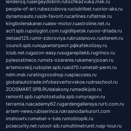
lenderoq.ru
sergeydobrin.ru
tochkazvuka.msk.ru
people-of-art.ru
bezzubova.ru
clubtibet.ru
orior-aks.ru
dynamoauto.ru
szk-favorit.ru
carlines.ru
flatnsk.ru
kingbolenskaner.ru
alex-motor.ru
astroline.net.ru
act1.spb.ru
polyglot.com.ru
gidlipetsk.ru
ooo-driada.ru
detsad125.ru
mir-zdoroviya.ru
bruslanovo.ru
siterem.ru
council.spb.ru
лодкипатриот.рф
kafekolizey.ru
iclub.net.ru
gazon-easy.ru
sugarepilekb.ru
grinox.ru
pylesostineco.ru
msts-ozarenie.ru
kameryjooan.ru
artemovskij.ru
dopler.spb.ru
aid70.ru
metall-perm.ru
ndm.msk.ru
ratingzooshop.ru
apiaccess.ru
globalautotrade.info
bezverhovskoe.ru
drsschool.ru
ZOOSMART.SPB.RU
dalakony.ru
medikijob.ru
remontt.spb.ru
photostudia.spb.ru
myragon.ru
terramia.ru
academy62.ru
gardengallereya.ru
rti.com.ru
artem-news.ru
biserinca.ru
krasnodarkurort.com
imshowtv.ru
mebel-v-tule.ru
mobtopik.ru
pcsecurity.net.ru
tool-sib.ru
multimetrunit.ru
sp-tour.ru