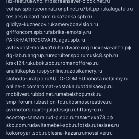
isz-fest.ru
ewnc.info
screensaver-clock.net.ru
volnav.spb.ru
comnat.ru
npf.net.ru
7bit.pp.ru
kalugatur.ru
tesiaes.ru
card.com.ru
kazanka.spb.ru
gildiya-kuznecov.ru
kameryboavision.ru
griffoncom.spb.ru
fabrika-emotsiy.ru
PARK-MATROSOVA.RU
agat.spb.ru
avtoyurist-moskva1.ru
hardware.org.ru
схема-авто.рф
dg-lab.ru
angrup.ru
recruiter.spb.ru
music8.spb.ru
krsk124.ru
kubok.spb.ru
romanofforex.ru
analitikaplus.ru
spyonline.ru
zosikamery.ru
sloboda-ural.pp.ru
AUTO-COM.SU
hohota.net
alimy.ru
online-z.com
aromat-vostoka.ru
otdelkaexp.ru
mobilvest.ru
bbd.net.ru
mebelshop.msk.ru
smp-forum.ru
bastion-td.ru
kosmoscreative.ru
avrmotors.ru
art-galadesign.ru
tiffany-c.ru
ecostep-samara.ru
d-p.spb.ru
галактика73.рф
sko.com.ru
davitamebel-spb.ru
fotsis.ru
tesiaes.ru
kokoroyari.spb.ru
blesna-kazan.ru
mossilver.ru