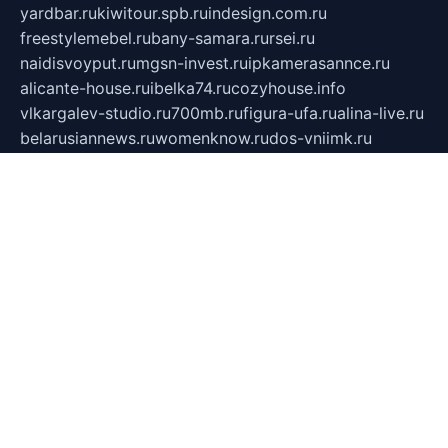
yardbar.ru
kiwitour.spb.ru
indesign.com.ru
freestylemebel.ru
bany-samara.ru
rsei.ru
naidisvoyput.ru
mgsn-invest.ru
ipkamerasannce.ru
alicante-house.ru
ibelka74.ru
cozyhouse.info
vlkargalev-studio.ru
700mb.ru
figura-ufa.ru
alina-live.ru
belarusiannews.ru
womenknow.ru
dos-vniimk.ru
sega.net.ru
dv.net.ru
phenomenonsofhistory.com
telesputnik.net.ru
wall.pp.ru
pylesosroidmi.ru
gtc-clan.ru
cligs.ru
bibikazap.ru
popova.org.ru
netwhistler.spb.ru
bellvil.ru
bonzon.ru
iss-vladik.ru
defiparis.net.ru
las-gryzas.ru
amku.ru
electednews.spb.ru
feather.org.ru
spar72.ru
tankiigri.ru
dominus.com.ru
ibtree.ru
sanykool.pp.ru
unixlib.org.ru
menatep.spb.ru
gartenterrassen.ru
printeka.ru
skvozilka.com.ru
parkovka-pub.ru
lovemobi.ru
art-ru.ru
emulatorz.com.ru
alucomp.com.ru
tatforum.com.ru
alternativa-profi.ru
dermakler.ru
artsurvey.ru
aredir.ru
khimspas.ru
centr-maxi.ru
2018r.ru