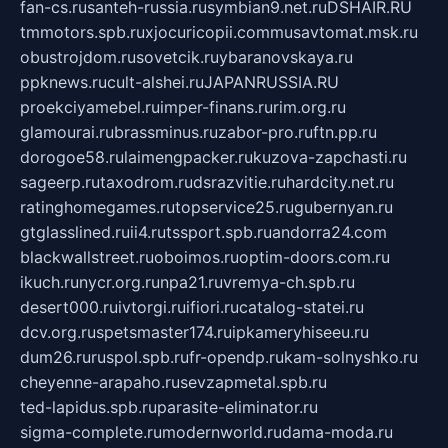
fan-cs.ru
santeh-russia.ru
symbian9.net.ru
DSHAIR.RU
tmmotors.spb.ru
xjocuricopii.com
musavtomat.msk.ru
obustrojdom.ru
sovetcik.ru
ybaranovskaya.ru
ppknews.ru
cult-alshei.ru
JAPANRUSSIA.RU
proekciyamebel.ru
imper-finans.ru
rim.org.ru
glamourai.ru
brassminus.ru
zabor-pro.ru
ftn.pp.ru
dorogoe58.ru
laimengpacker.ru
kuzova-zapchasti.ru
sageerp.ru
taxodrom.ru
dsrazvitie.ru
hardcity.net.ru
ratinghomegames.ru
topservice25.ru
gubernyan.ru
gtglasslined.ru
ii4.ru
tssport.spb.ru
andorra24.com
blackwallstreet.ru
oboimos.ru
optim-doors.com.ru
ikuch.ru
nycr.org.ru
npa21.ru
vremya-ch.spb.ru
desert000.ru
ivtorgi.ru
ifiori.ru
catalog-statei.ru
dcv.org.ru
spetsmaster174.ru
ipkameryhiseeu.ru
dum26.ru
ruspol.spb.ru
fr-opendp.ru
kam-solnyshko.ru
cheyenne-arapaho.ru
sevzapmetal.spb.ru
ted-lapidus.spb.ru
parasite-eliminator.ru
sigma-complete.ru
modernworld.ru
dama-moda.ru