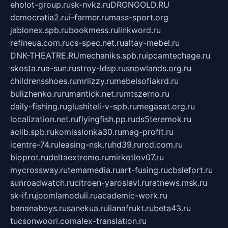
eholot-group.ru
sk-nvkz.ru
DRONGOLD.RU
democratia2.ru
i-farmer.ru
mass-sport.org
jablonex.spb.ru
bookmess.ru
linkword.ru
refineua.com.ru
cs-spec.net.ru
altay-mebel.ru
DNK-THEATRE.RU
mechaniks.spb.ru
ipcamtechage.ru
skosta.ru
a-sun.ru
stroy-ldsp.ru
snowlands.org.ru
childrensshoes.ru
mrlizzy.ru
mebelsofiakrd.ru
bulizhenko.ru
rumantick.net.ru
mtszerno.ru
daily-fishing.ru
glushiteli-v-spb.ru
megasat.org.ru
localization.net.ru
flyingfish.pp.ru
ds5teremok.ru
aclib.spb.ru
komissionka30.ru
mag-profit.ru
icentre-74.ru
leasing-nsk.ru
hd39.ru
rcd.com.ru
bioprot.ru
deltaextreme.ru
mirkotlov07.ru
mycrossway.ru
temamedia.ru
art-fusing.ru
cbslefort.ru
sunroadwatch.ru
citroen-yaroslavl.ru
ratnews.msk.ru
sk-if.ru
joomlamoduli.ru
academic-work.ru
bananaboys.ru
sanekua.ru
lianafrukt.ru
beta43.ru
tucsonwoori.com
alex-translation.ru