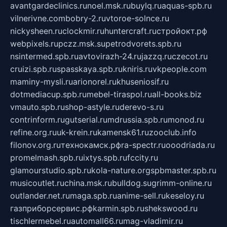
avantgardeclinics.ru
noel.msk.ru
buylq.ru
aquas-spb.ru
vilnerivne.com
bobry-2.ru
vtoroe-solnce.ru
nickysheen.ru
clockmir.ru
huntercraft.ru
стройокт.рф
webpixels.ru
pczz.msk.su
petrodvorets.spb.ru
nsintermed.spb.ru
avtovirazh-24.ru
jazzq.ru
czecot.ru
cruizi.spb.ru
spasskaya.spb.ru
kniris.ru
vkpeople.com
maminy-mysli.ru
arionorel.ru
khuseniosif.ru
dotmediacup.spb.ru
mebel-tiraspol.ru
all-books.biz
vmauto.spb.ru
shop-astyle.ru
derevo-s.ru
contrinform.ru
gutserial.ru
mdrussia.spb.ru
monod.ru
refine.org.ru
uk-krein.ru
kamensk61.ru
zooclub.info
filonov.org.ru
технокамск.рф
ra-spectr.ru
ooodriada.ru
promelmash.spb.ru
ixtys.spb.ru
fccity.ru
glamourstudio.spb.ru
kola-nature.org
spbmaster.spb.ru
musicoutlet.ru
china.msk.ru
bulldog.su
grimm-online.ru
outlander.net.ru
maga.spb.ru
anime-sell.ru
keseloy.ru
газприборсервис.рф
karmin.spb.ru
shekswood.ru
tischlermebel.ru
automall66.ru
mag-vladimir.ru