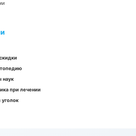
ми
ми
скидки
ортопедию
ы наук
тика при лечении
 уголок