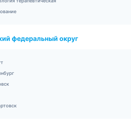
ология терапевтическая
рование
ский федеральный округ
ут
инбург
овск
артовск