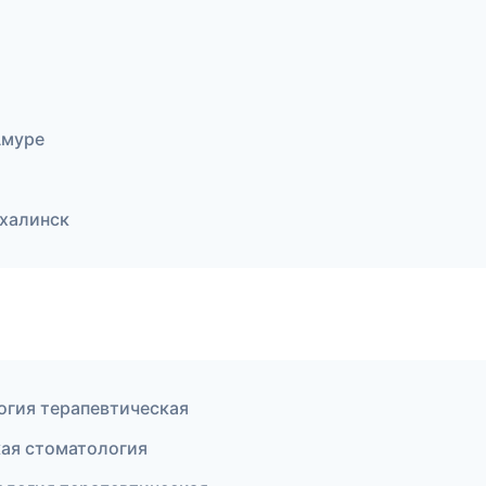
Амуре
ахалинск
огия терапевтическая
кая стоматология