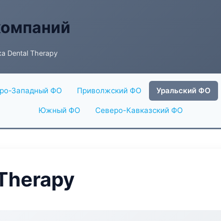
компаний
а Dental Therapy
ро-Западный ФО
Приволжский ФО
Уральский ФО
Южный ФО
Северо-Кавказский ФО
Therapy