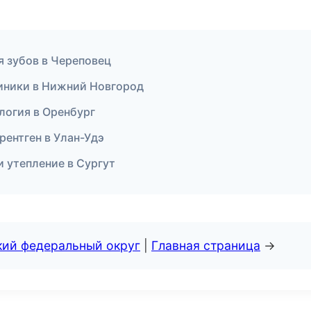
я зубов в Череповец
линики в Нижний Новгород
ология в Оренбург
рентген в Улан-Удэ
 утепление в Сургут
кий федеральный округ
|
Главная страница
→