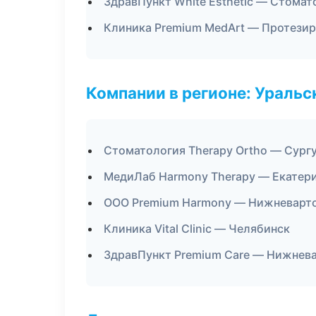
ЗдравПункт White Esthetic — Стомат
Клиника Premium MedArt — Протези
Компании в регионе: Ураль
Стоматология Therapy Ortho — Сург
МедиЛаб Harmony Therapy — Екатер
ООО Premium Harmony — Нижневарт
Клиника Vital Clinic — Челябинск
ЗдравПункт Premium Care — Нижнев