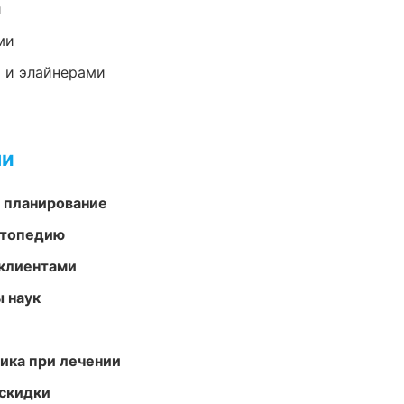
и
ми
 и элайнерами
ми
 планирование
ортопедию
 клиентами
ы наук
тика при лечении
скидки