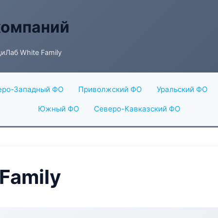
компаний
иЛаб White Family
еро-Западный ФО
Приволжский ФО
Уральский ФО
Южный ФО
Северо-Кавказский ФО
Family