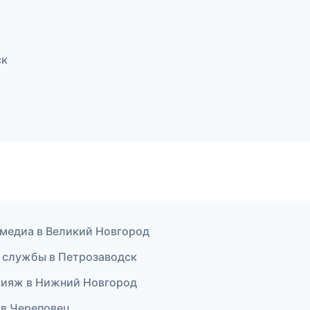
ск
имедиа в Великий Новгород
е службы в Петрозаводск
кияж в Нижний Новгород
т в Череповец