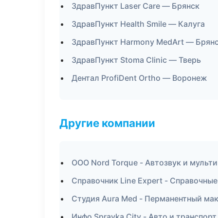
ЗдравПункт Laser Care — Брянск
ЗдравПункт Health Smile — Калуга
ЗдравПункт Harmony MedArt — Брян
ЗдравПункт Stoma Clinic — Тверь
Дентал ProfiDent Ortho — Воронеж
Другие компании
ООО Nord Torque - Автозвук и мульт
Справочник Line Expert - Справочны
Студия Aura Med - Перманентный ма
Инфо Spravka City - Авто и транспор