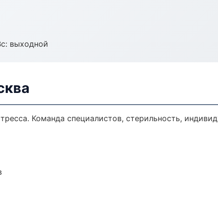
Вс: выходной
сква
тресса. Команда специалистов, стерильность, индиви
в