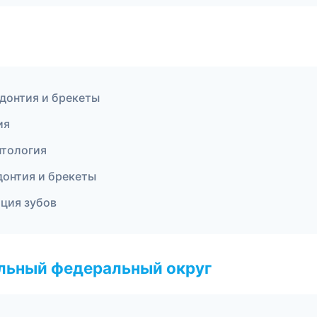
одонтия и брекеты
ия
нтология
донтия и брекеты
ация зубов
альный федеральный округ