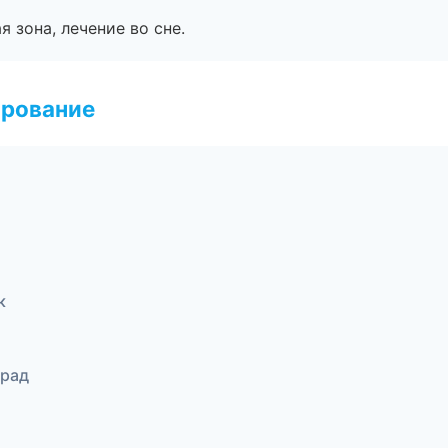
я зона, лечение во сне.
ирование
к
град