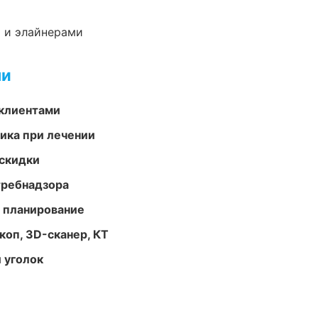
 и элайнерами
ми
 клиентами
тика при лечении
скидки
требнадзора
 планирование
оп, 3D-сканер, КТ
 уголок