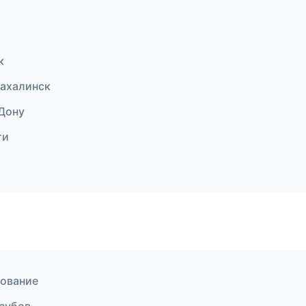
к
ахалинск
-Дону
ти
рование