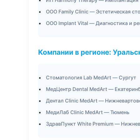
ИП Harmony Therapy — Имплантация 
ООО Family Clinic — Эстетическая с
ООО Implant Vital — Диагностика и ре
Компании в регионе: Ураль
Стоматология Lab MedArt — Сургут
МедЦентр Dental MedArt — Екатерин
Дентал Clinic MedArt — Нижневартов
МедиЛаб Clinic MedArt — Тюмень
ЗдравПункт White Premium — Нижне