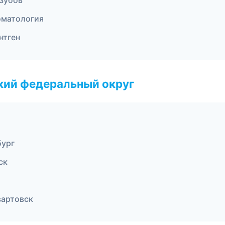
зубов
томатология
нтген
ский федеральный округ
бург
ск
вартовск