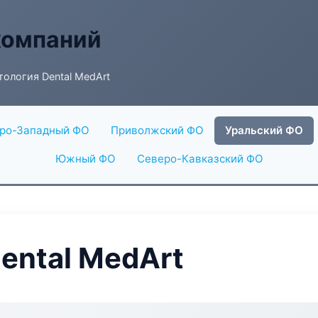
компаний
ология Dental MedArt
ро-Западный ФО
Приволжский ФО
Уральский ФО
Южный ФО
Северо-Кавказский ФО
ental MedArt