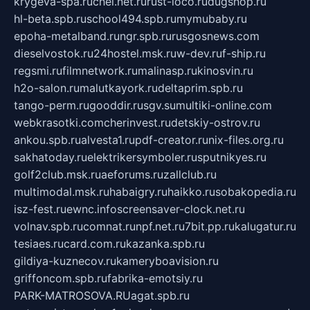
krygeva-spa.ru
chel.net.ru
rust-loco.ru
dugshop.ru
hl-beta.spb.ru
school494.spb.ru
mymubaby.ru
epoha-metalband.ru
ngr.spb.ru
rusgosnews.com
dieselvostok.ru
24hostel.msk.ru
w-dev.ru
f-ship.ru
regsmi.ru
filmnetwork.ru
malinasp.ru
kinosvin.ru
h2o-salon.ru
malutkayork.ru
deltaprim.spb.ru
tango-perm.ru
gooddir.ru
sgv.su
multiki-online.com
webkrasotki.com
cherinvest.ru
detskiy-ostrov.ru
ankou.spb.ru
alvesta1.ru
pdf-creator.ru
nix-files.org.ru
sakhatoday.ru
elektrikersymboler.ru
sputnikyes.ru
golf2club.msk.ru
aeforums.ru
zallclub.ru
multimodal.msk.ru
habaigry.ru
haikko.ru
sobakopedia.ru
isz-fest.ru
ewnc.info
screensaver-clock.net.ru
volnav.spb.ru
comnat.ru
npf.net.ru
7bit.pp.ru
kalugatur.ru
tesiaes.ru
card.com.ru
kazanka.spb.ru
gildiya-kuznecov.ru
kameryboavision.ru
griffoncom.spb.ru
fabrika-emotsiy.ru
PARK-MATROSOVA.RU
agat.spb.ru