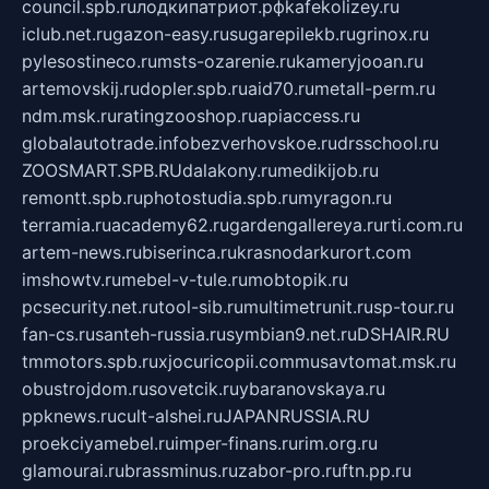
council.spb.ru
лодкипатриот.рф
kafekolizey.ru
iclub.net.ru
gazon-easy.ru
sugarepilekb.ru
grinox.ru
pylesostineco.ru
msts-ozarenie.ru
kameryjooan.ru
artemovskij.ru
dopler.spb.ru
aid70.ru
metall-perm.ru
ndm.msk.ru
ratingzooshop.ru
apiaccess.ru
globalautotrade.info
bezverhovskoe.ru
drsschool.ru
ZOOSMART.SPB.RU
dalakony.ru
medikijob.ru
remontt.spb.ru
photostudia.spb.ru
myragon.ru
terramia.ru
academy62.ru
gardengallereya.ru
rti.com.ru
artem-news.ru
biserinca.ru
krasnodarkurort.com
imshowtv.ru
mebel-v-tule.ru
mobtopik.ru
pcsecurity.net.ru
tool-sib.ru
multimetrunit.ru
sp-tour.ru
fan-cs.ru
santeh-russia.ru
symbian9.net.ru
DSHAIR.RU
tmmotors.spb.ru
xjocuricopii.com
musavtomat.msk.ru
obustrojdom.ru
sovetcik.ru
ybaranovskaya.ru
ppknews.ru
cult-alshei.ru
JAPANRUSSIA.RU
proekciyamebel.ru
imper-finans.ru
rim.org.ru
glamourai.ru
brassminus.ru
zabor-pro.ru
ftn.pp.ru