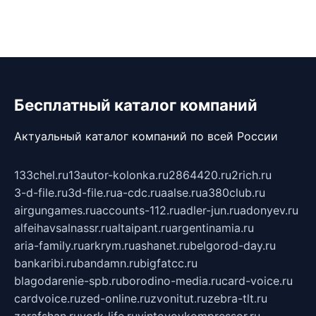
Бесплатный каталог компаний
Актуальный каталог компаний по всей России
133chel.ru
13autor-kolonka.ru
2864420.ru
2rich.ru
3-d-file.ru
3d-file.ru
a-cdc.ru
aalse.ru
a380club.ru
airgungames.ru
accounts-112.ru
adler-jun.ru
adonyev.ru
alfeihavsalnassr.ru
altaipant.ru
argentinamia.ru
aria-family.ru
arkrym.ru
ashanet.ru
belgorod-day.ru
bankaribi.ru
bandamn.ru
bigfatcc.ru
blagodarenie-spb.ru
borodino-media.ru
card-voice.ru
cardvoice.ru
zed-online.ru
zvonitut.ru
zebra-tlt.ru