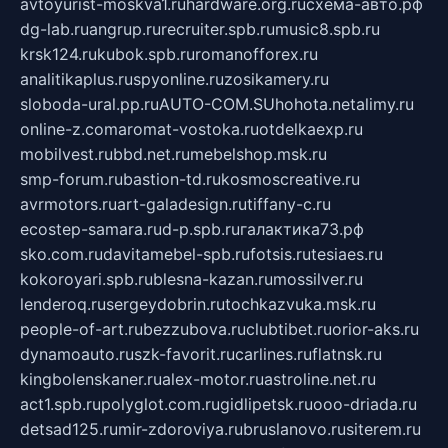
avtoyurist-moskva1.ru
hardware.org.ru
схема-авто.рф
dg-lab.ru
angrup.ru
recruiter.spb.ru
music8.spb.ru
krsk124.ru
kubok.spb.ru
romanofforex.ru
analitikaplus.ru
spyonline.ru
zosikamery.ru
sloboda-ural.pp.ru
AUTO-COM.SU
hohota.net
alimy.ru
online-z.com
aromat-vostoka.ru
otdelkaexp.ru
mobilvest.ru
bbd.net.ru
mebelshop.msk.ru
smp-forum.ru
bastion-td.ru
kosmoscreative.ru
avrmotors.ru
art-galadesign.ru
tiffany-c.ru
ecostep-samara.ru
d-p.spb.ru
галактика73.рф
sko.com.ru
davitamebel-spb.ru
fotsis.ru
tesiaes.ru
kokoroyari.spb.ru
blesna-kazan.ru
mossilver.ru
lenderoq.ru
sergeydobrin.ru
tochkazvuka.msk.ru
people-of-art.ru
bezzubova.ru
clubtibet.ru
orior-aks.ru
dynamoauto.ru
szk-favorit.ru
carlines.ru
flatnsk.ru
kingbolenskaner.ru
alex-motor.ru
astroline.net.ru
act1.spb.ru
polyglot.com.ru
gidlipetsk.ru
ooo-driada.ru
detsad125.ru
mir-zdoroviya.ru
bruslanovo.ru
siterem.ru