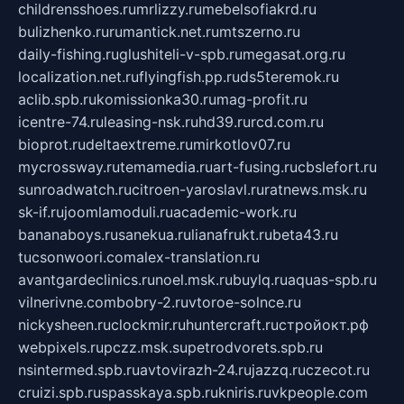
childrensshoes.ru
mrlizzy.ru
mebelsofiakrd.ru
bulizhenko.ru
rumantick.net.ru
mtszerno.ru
daily-fishing.ru
glushiteli-v-spb.ru
megasat.org.ru
localization.net.ru
flyingfish.pp.ru
ds5teremok.ru
aclib.spb.ru
komissionka30.ru
mag-profit.ru
icentre-74.ru
leasing-nsk.ru
hd39.ru
rcd.com.ru
bioprot.ru
deltaextreme.ru
mirkotlov07.ru
mycrossway.ru
temamedia.ru
art-fusing.ru
cbslefort.ru
sunroadwatch.ru
citroen-yaroslavl.ru
ratnews.msk.ru
sk-if.ru
joomlamoduli.ru
academic-work.ru
bananaboys.ru
sanekua.ru
lianafrukt.ru
beta43.ru
tucsonwoori.com
alex-translation.ru
avantgardeclinics.ru
noel.msk.ru
buylq.ru
aquas-spb.ru
vilnerivne.com
bobry-2.ru
vtoroe-solnce.ru
nickysheen.ru
clockmir.ru
huntercraft.ru
стройокт.рф
webpixels.ru
pczz.msk.su
petrodvorets.spb.ru
nsintermed.spb.ru
avtovirazh-24.ru
jazzq.ru
czecot.ru
cruizi.spb.ru
spasskaya.spb.ru
kniris.ru
vkpeople.com