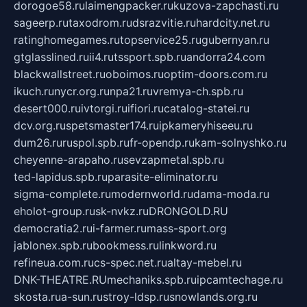
dorogoe58.ru
laimengpacker.ru
kuzova-zapchasti.ru
sageerp.ru
taxodrom.ru
dsrazvitie.ru
hardcity.net.ru
ratinghomegames.ru
topservice25.ru
gubernyan.ru
gtglasslined.ru
ii4.ru
tssport.spb.ru
andorra24.com
blackwallstreet.ru
oboimos.ru
optim-doors.com.ru
ikuch.ru
nycr.org.ru
npa21.ru
vremya-ch.spb.ru
desert000.ru
ivtorgi.ru
ifiori.ru
catalog-statei.ru
dcv.org.ru
spetsmaster174.ru
ipkameryhiseeu.ru
dum26.ru
ruspol.spb.ru
fr-opendp.ru
kam-solnyshko.ru
cheyenne-arapaho.ru
sevzapmetal.spb.ru
ted-lapidus.spb.ru
parasite-eliminator.ru
sigma-complete.ru
modernworld.ru
dama-moda.ru
eholot-group.ru
sk-nvkz.ru
DRONGOLD.RU
democratia2.ru
i-farmer.ru
mass-sport.org
jablonex.spb.ru
bookmess.ru
linkword.ru
refineua.com.ru
cs-spec.net.ru
altay-mebel.ru
DNK-THEATRE.RU
mechaniks.spb.ru
ipcamtechage.ru
skosta.ru
a-sun.ru
stroy-ldsp.ru
snowlands.org.ru