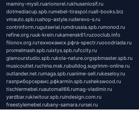
maminy-mysli.ru
arionorel.ru
khuseniosif.ru
dotmediacup.spb.ru
mebel-tiraspol.ru
all-books.biz
vmauto.spb.ru
shop-astyle.ru
derevo-s.ru
contrinform.ru
gutserial.ru
mdrussia.spb.ru
monod.ru
refine.org.ru
uk-krein.ru
kamensk61.ru
zooclub.info
filonov.org.ru
технокамск.рф
ra-spectr.ru
ooodriada.ru
promelmash.spb.ru
ixtys.spb.ru
fccity.ru
glamourstudio.spb.ru
kola-nature.org
spbmaster.spb.ru
musicoutlet.ru
china.msk.ru
bulldog.su
grimm-online.ru
outlander.net.ru
maga.spb.ru
anime-sell.ru
keseloy.ru
газприборсервис.рф
karmin.spb.ru
shekswood.ru
tischlermebel.ru
automall66.ru
mag-vladimir.ru
yardbar.ru
kiwitour.spb.ru
indesign.com.ru
freestylemebel.ru
bany-samara.ru
rsei.ru
naidisvoyput.ru
mgsn-invest.ru
ipkamerasannce.ru
alicante-house.ru
ibelka74.ru
cozyhouse.info
vlkargalev-studio.ru
700mb.ru
figura-ufa.ru
alina-live.ru
belarusiannews.ru
womenknow.ru
dos-vniimk.ru