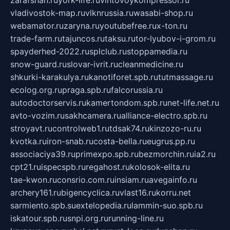
zarafshan.ru
york-life.ru
vintovoykompressor.ru
vladivostok-map.ru
vlknrussia.ru
wasabi-shop.ru
webamator.ru
zaryna.ru
youtubefree.ru
x-ton.ru
trade-farm.ru
tajuncos.ru
taksu.ru
tor-lyubov-i-grom.ru
spayderhed-2022.ru
splclub.ru
stoppamedia.ru
snow-guard.ru
slovar-ivrit.ru
cleanmedicine.ru
shkurki-karakulya.ru
kanotiforet.spb.ru
tutmassage.ru
ecolog.org.ru
praga.spb.ru
falcorussia.ru
autodoctorservis.ru
kamertondom.spb.ru
net-life.net.ru
avto-vozim.ru
sakhcamera.ru
alliance-electro.spb.ru
stroyavt.ru
controlweb1.ru
tdsak74.ru
kinzozo-ru.ru
kvotka.ru
iron-snab.ru
costa-bella.ru
eugrus.pp.ru
associaciya39.ru
primexpo.spb.ru
bezmorchin.ru
ia2.ru
cpt21.ru
ispecspb.ru
regahost.ru
kolosok-elita.ru
tae-kwon.ru
consrio.com.ru
insiam.ru
avegainfo.ru
archery161.ru
bigencyclica.ru
vlast16.ru
korru.net
sarmiento.spb.su
extelopedia.ru
lammin-suo.spb.ru
iskatour.spb.ru
snpi.org.ru
running-line.ru