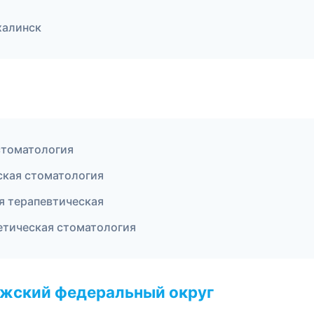
халинск
стоматология
ская стоматология
я терапевтическая
етическая стоматология
лжский федеральный округ