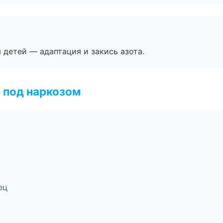
я детей — адаптация и закись азота.
 под наркозом
ец