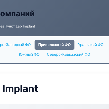
компаний
авПункт Lab Implant
ро-Западный ФО
Приволжский ФО
Уральский ФО
Южный ФО
Северо-Кавказский ФО
 Implant