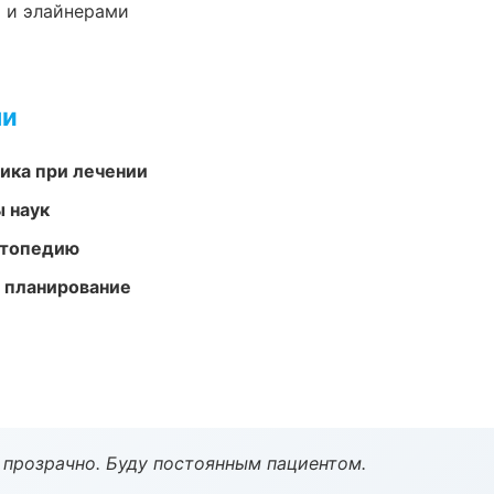
 и элайнерами
ми
тика при лечении
ы наук
ортопедию
 планирование
ё прозрачно. Буду постоянным пациентом.