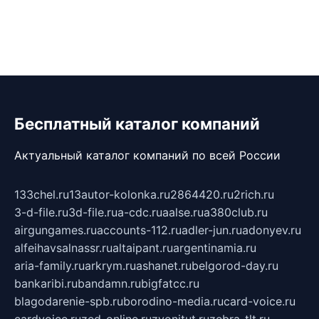
Бесплатный каталог компаний
Актуальный каталог компаний по всей России
133chel.ru
13autor-kolonka.ru
2864420.ru
2rich.ru
3-d-file.ru
3d-file.ru
a-cdc.ru
aalse.ru
a380club.ru
airgungames.ru
accounts-112.ru
adler-jun.ru
adonyev.ru
alfeihavsalnassr.ru
altaipant.ru
argentinamia.ru
aria-family.ru
arkrym.ru
ashanet.ru
belgorod-day.ru
bankaribi.ru
bandamn.ru
bigfatcc.ru
blagodarenie-spb.ru
borodino-media.ru
card-voice.ru