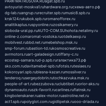
PARK-MATROSOVA.RU
agat.spb.ru
avtoyurist-moskva1.ru
hardware.org.ru
схема-авто.рф
dg-lab.ru
angrup.ru
recruiter.spb.ru
music8.spb.ru
krsk124.ru
kubok.spb.ru
romanofforex.ru
analitikaplus.ru
spyonline.ru
zosikamery.ru
sloboda-ural.pp.ru
AUTO-COM.SU
hohota.net
alimy.ru
online-z.com
aromat-vostoka.ru
otdelkaexp.ru
mobilvest.ru
bbd.net.ru
mebelshop.msk.ru
smp-forum.ru
bastion-td.ru
kosmoscreative.ru
avrmotors.ru
art-galadesign.ru
tiffany-c.ru
ecostep-samara.ru
d-p.spb.ru
галактика73.рф
sko.com.ru
davitamebel-spb.ru
fotsis.ru
tesiaes.ru
kokoroyari.spb.ru
blesna-kazan.ru
mossilver.ru
lenderoq.ru
sergeydobrin.ru
tochkazvuka.msk.ru
people-of-art.ru
bezzubova.ru
clubtibet.ru
orior-aks.ru
dynamoauto.ru
szk-favorit.ru
carlines.ru
flatnsk.ru
kingbolenskaner.ru
alex-motor.ru
astroline.net.ru
act1.spb.ru
polyglot.com.ru
gidlipetsk.ru
ooo-driada.ru