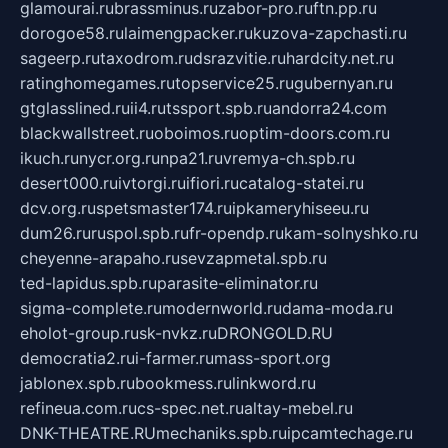
glamourai.ru
brassminus.ru
zabor-pro.ru
ftn.pp.ru
dorogoe58.ru
laimengpacker.ru
kuzova-zapchasti.ru
sageerp.ru
taxodrom.ru
dsrazvitie.ru
hardcity.net.ru
ratinghomegames.ru
topservice25.ru
gubernyan.ru
gtglasslined.ru
ii4.ru
tssport.spb.ru
andorra24.com
blackwallstreet.ru
oboimos.ru
optim-doors.com.ru
ikuch.ru
nycr.org.ru
npa21.ru
vremya-ch.spb.ru
desert000.ru
ivtorgi.ru
ifiori.ru
catalog-statei.ru
dcv.org.ru
spetsmaster174.ru
ipkameryhiseeu.ru
dum26.ru
ruspol.spb.ru
fr-opendp.ru
kam-solnyshko.ru
cheyenne-arapaho.ru
sevzapmetal.spb.ru
ted-lapidus.spb.ru
parasite-eliminator.ru
sigma-complete.ru
modernworld.ru
dama-moda.ru
eholot-group.ru
sk-nvkz.ru
DRONGOLD.RU
democratia2.ru
i-farmer.ru
mass-sport.org
jablonex.spb.ru
bookmess.ru
linkword.ru
refineua.com.ru
cs-spec.net.ru
altay-mebel.ru
DNK-THEATRE.RU
mechaniks.spb.ru
ipcamtechage.ru