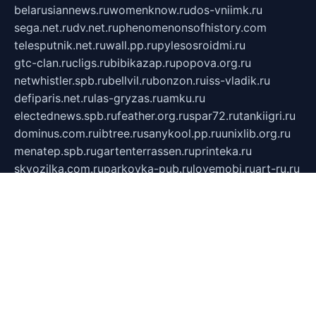
belarusiannews.ru
womenknow.ru
dos-vniimk.ru
sega.net.ru
dv.net.ru
phenomenonsofhistory.com
telesputnik.net.ru
wall.pp.ru
pylesosroidmi.ru
gtc-clan.ru
cligs.ru
bibikazap.ru
popova.org.ru
netwhistler.spb.ru
bellvil.ru
bonzon.ru
iss-vladik.ru
defiparis.net.ru
las-gryzas.ru
amku.ru
electednews.spb.ru
feather.org.ru
spar72.ru
tankiigri.ru
dominus.com.ru
ibtree.ru
sanykool.pp.ru
unixlib.org.ru
menatep.spb.ru
gartenterrassen.ru
printeka.ru
skvozilka.com.ru
parkovka-pub.ru
lovemobi.ru
art-ru.ru
emulatorz.com.ru
alucomp.com.ru
tatforum.com.ru
alternativa-profi.ru
dermakler.ru
artsurvey.ru
aredir.ru
khimspas.ru
centr-maxi.ru
2018r.ru
bort-stomer-defort.ru
professional2.ru
gibsons.ru
artselena.ru
art-pilot.ru
ingredient.spb.ru
npfpolimer.spb.ru
argentum.spb.ru
hom-edu.ru
af-num.ru
cashadvanceamericasev.org
trexp.spb.ru
apteka-gerzena.ru
vasilyevka.msk.ru