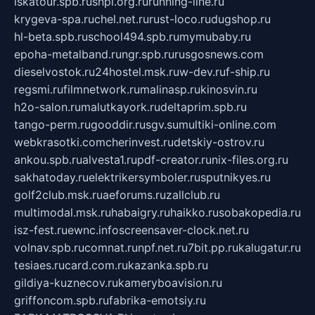
iskatour.spb.ru
snpi.org.ru
running-line.ru
krygeva-spa.ru
chel.net.ru
rust-loco.ru
dugshop.ru
hl-beta.spb.ru
school494.spb.ru
mymubaby.ru
epoha-metalband.ru
ngr.spb.ru
rusgosnews.com
dieselvostok.ru
24hostel.msk.ru
w-dev.ru
f-ship.ru
regsmi.ru
filmnetwork.ru
malinasp.ru
kinosvin.ru
h2o-salon.ru
malutkayork.ru
deltaprim.spb.ru
tango-perm.ru
gooddir.ru
sgv.su
multiki-online.com
webkrasotki.com
cherinvest.ru
detskiy-ostrov.ru
ankou.spb.ru
alvesta1.ru
pdf-creator.ru
nix-files.org.ru
sakhatoday.ru
elektrikersymboler.ru
sputnikyes.ru
golf2club.msk.ru
aeforums.ru
zallclub.ru
multimodal.msk.ru
habaigry.ru
haikko.ru
sobakopedia.ru
isz-fest.ru
ewnc.info
screensaver-clock.net.ru
volnav.spb.ru
comnat.ru
npf.net.ru
7bit.pp.ru
kalugatur.ru
tesiaes.ru
card.com.ru
kazanka.spb.ru
gildiya-kuznecov.ru
kameryboavision.ru
griffoncom.spb.ru
fabrika-emotsiy.ru