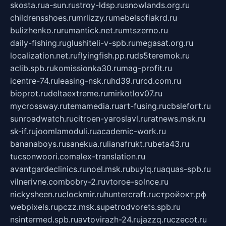
skosta.ru
a-sun.ru
stroy-ldsp.ru
snowlands.org.ru
childrensshoes.ru
mrlizzy.ru
mebelsofiakrd.ru
bulizhenko.ru
rumantick.net.ru
mtszerno.ru
daily-fishing.ru
glushiteli-v-spb.ru
megasat.org.ru
localization.net.ru
flyingfish.pp.ru
ds5teremok.ru
aclib.spb.ru
komissionka30.ru
mag-profit.ru
icentre-74.ru
leasing-nsk.ru
hd39.ru
rcd.com.ru
bioprot.ru
deltaextreme.ru
mirkotlov07.ru
mycrossway.ru
temamedia.ru
art-fusing.ru
cbslefort.ru
sunroadwatch.ru
citroen-yaroslavl.ru
ratnews.msk.ru
sk-if.ru
joomlamoduli.ru
academic-work.ru
bananaboys.ru
sanekua.ru
lianafrukt.ru
beta43.ru
tucsonwoori.com
alex-translation.ru
avantgardeclinics.ru
noel.msk.ru
buylq.ru
aquas-spb.ru
vilnerivne.com
bobry-2.ru
vtoroe-solnce.ru
nickysheen.ru
clockmir.ru
huntercraft.ru
стройокт.рф
webpixels.ru
pczz.msk.su
petrodvorets.spb.ru
nsintermed.spb.ru
avtovirazh-24.ru
jazzq.ru
czecot.ru