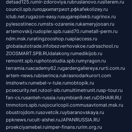
detsad125.ru
mir-zdoroviya.ru
bruslanovo.ru
siterem.ru
council.spb.ru
лодкипатриот.рф
kafekolizey.ru
iclub.net.ru
gazon-easy.ru
sugarepilekb.ru
grinox.ru
pylesostineco.ru
msts-ozarenie.ru
kameryjooan.ru
artemovskij.ru
dopler.spb.ru
aid70.ru
metall-perm.ru
ndm.msk.ru
ratingzooshop.ru
apiaccess.ru
globalautotrade.info
bezverhovskoe.ru
drsschool.ru
ZOOSMART.SPB.RU
dalakony.ru
medikijob.ru
remontt.spb.ru
photostudia.spb.ru
myragon.ru
terramia.ru
academy62.ru
gardengallereya.ru
rti.com.ru
artem-news.ru
biserinca.ru
krasnodarkurort.com
imshowtv.ru
mebel-v-tule.ru
mobtopik.ru
pcsecurity.net.ru
tool-sib.ru
multimetrunit.ru
sp-tour.ru
fan-cs.ru
santeh-russia.ru
symbian9.net.ru
DSHAIR.RU
tmmotors.spb.ru
xjocuricopii.com
musavtomat.msk.ru
obustrojdom.ru
sovetcik.ru
ybaranovskaya.ru
ppknews.ru
cult-alshei.ru
JAPANRUSSIA.RU
proekciyamebel.ru
imper-finans.ru
rim.org.ru