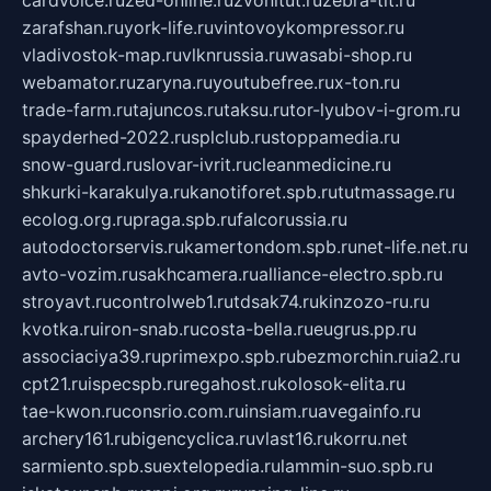
cardvoice.ru
zed-online.ru
zvonitut.ru
zebra-tlt.ru
zarafshan.ru
york-life.ru
vintovoykompressor.ru
vladivostok-map.ru
vlknrussia.ru
wasabi-shop.ru
webamator.ru
zaryna.ru
youtubefree.ru
x-ton.ru
trade-farm.ru
tajuncos.ru
taksu.ru
tor-lyubov-i-grom.ru
spayderhed-2022.ru
splclub.ru
stoppamedia.ru
snow-guard.ru
slovar-ivrit.ru
cleanmedicine.ru
shkurki-karakulya.ru
kanotiforet.spb.ru
tutmassage.ru
ecolog.org.ru
praga.spb.ru
falcorussia.ru
autodoctorservis.ru
kamertondom.spb.ru
net-life.net.ru
avto-vozim.ru
sakhcamera.ru
alliance-electro.spb.ru
stroyavt.ru
controlweb1.ru
tdsak74.ru
kinzozo-ru.ru
kvotka.ru
iron-snab.ru
costa-bella.ru
eugrus.pp.ru
associaciya39.ru
primexpo.spb.ru
bezmorchin.ru
ia2.ru
cpt21.ru
ispecspb.ru
regahost.ru
kolosok-elita.ru
tae-kwon.ru
consrio.com.ru
insiam.ru
avegainfo.ru
archery161.ru
bigencyclica.ru
vlast16.ru
korru.net
sarmiento.spb.su
extelopedia.ru
lammin-suo.spb.ru