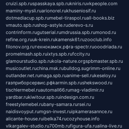
cruizi.spb.ru
spasskaya.spb.ru
kniris.ru
vkpeople.com
maminy-mysli.ru
arionorel.ru
khuseniosif.ru
dotmediacup.spb.ru
mebel-tiraspol.ru
all-books.biz
vmauto.spb.ru
shop-astyle.ru
derevo-s.ru
contrinform.ru
gutserial.ru
mdrussia.spb.ru
monod.ru
refine.org.ru
uk-krein.ru
kamensk61.ru
zooclub.info
filonov.org.ru
технокамск.рф
ra-spectr.ru
ooodriada.ru
promelmash.spb.ru
ixtys.spb.ru
fccity.ru
glamourstudio.spb.ru
kola-nature.org
spbmaster.spb.ru
musicoutlet.ru
china.msk.ru
bulldog.su
grimm-online.ru
outlander.net.ru
maga.spb.ru
anime-sell.ru
keseloy.ru
газприборсервис.рф
karmin.spb.ru
shekswood.ru
tischlermebel.ru
automall66.ru
mag-vladimir.ru
yardbar.ru
kiwitour.spb.ru
indesign.com.ru
freestylemebel.ru
bany-samara.ru
rsei.ru
naidisvoyput.ru
mgsn-invest.ru
ipkamerasannce.ru
alicante-house.ru
ibelka74.ru
cozyhouse.info
vlkargalev-studio.ru
700mb.ru
figura-ufa.ru
alina-live.ru