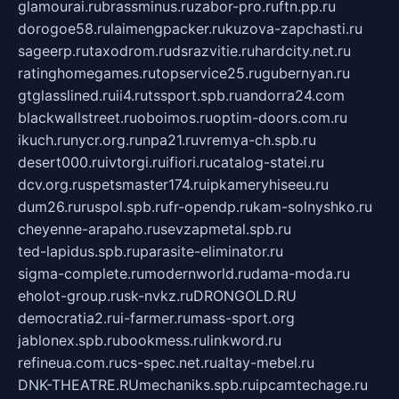
glamourai.ru
brassminus.ru
zabor-pro.ru
ftn.pp.ru
dorogoe58.ru
laimengpacker.ru
kuzova-zapchasti.ru
sageerp.ru
taxodrom.ru
dsrazvitie.ru
hardcity.net.ru
ratinghomegames.ru
topservice25.ru
gubernyan.ru
gtglasslined.ru
ii4.ru
tssport.spb.ru
andorra24.com
blackwallstreet.ru
oboimos.ru
optim-doors.com.ru
ikuch.ru
nycr.org.ru
npa21.ru
vremya-ch.spb.ru
desert000.ru
ivtorgi.ru
ifiori.ru
catalog-statei.ru
dcv.org.ru
spetsmaster174.ru
ipkameryhiseeu.ru
dum26.ru
ruspol.spb.ru
fr-opendp.ru
kam-solnyshko.ru
cheyenne-arapaho.ru
sevzapmetal.spb.ru
ted-lapidus.spb.ru
parasite-eliminator.ru
sigma-complete.ru
modernworld.ru
dama-moda.ru
eholot-group.ru
sk-nvkz.ru
DRONGOLD.RU
democratia2.ru
i-farmer.ru
mass-sport.org
jablonex.spb.ru
bookmess.ru
linkword.ru
refineua.com.ru
cs-spec.net.ru
altay-mebel.ru
DNK-THEATRE.RU
mechaniks.spb.ru
ipcamtechage.ru