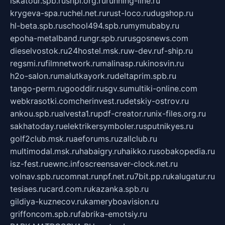
iskatour.spb.ru
snpi.org.ru
running-line.ru
krygeva-spa.ru
chel.net.ru
rust-loco.ru
dugshop.ru
hl-beta.spb.ru
school494.spb.ru
mymubaby.ru
epoha-metalband.ru
ngr.spb.ru
rusgosnews.com
dieselvostok.ru
24hostel.msk.ru
w-dev.ru
f-ship.ru
regsmi.ru
filmnetwork.ru
malinasp.ru
kinosvin.ru
h2o-salon.ru
malutkayork.ru
deltaprim.spb.ru
tango-perm.ru
gooddir.ru
sgv.su
multiki-online.com
webkrasotki.com
cherinvest.ru
detskiy-ostrov.ru
ankou.spb.ru
alvesta1.ru
pdf-creator.ru
nix-files.org.ru
sakhatoday.ru
elektrikersymboler.ru
sputnikyes.ru
golf2club.msk.ru
aeforums.ru
zallclub.ru
multimodal.msk.ru
habaigry.ru
haikko.ru
sobakopedia.ru
isz-fest.ru
ewnc.info
screensaver-clock.net.ru
volnav.spb.ru
comnat.ru
npf.net.ru
7bit.pp.ru
kalugatur.ru
tesiaes.ru
card.com.ru
kazanka.spb.ru
gildiya-kuznecov.ru
kameryboavision.ru
griffoncom.spb.ru
fabrika-emotsiy.ru