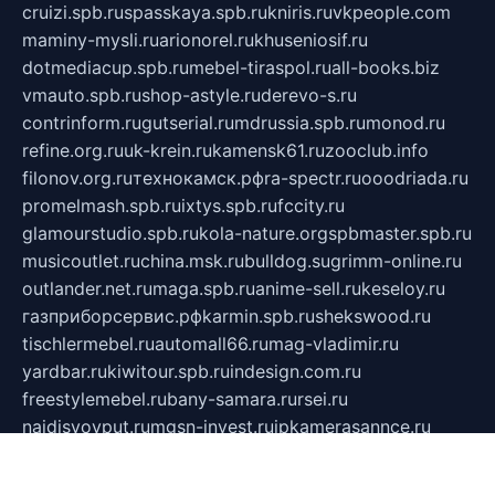
cruizi.spb.ru
spasskaya.spb.ru
kniris.ru
vkpeople.com
maminy-mysli.ru
arionorel.ru
khuseniosif.ru
dotmediacup.spb.ru
mebel-tiraspol.ru
all-books.biz
vmauto.spb.ru
shop-astyle.ru
derevo-s.ru
contrinform.ru
gutserial.ru
mdrussia.spb.ru
monod.ru
refine.org.ru
uk-krein.ru
kamensk61.ru
zooclub.info
filonov.org.ru
технокамск.рф
ra-spectr.ru
ooodriada.ru
promelmash.spb.ru
ixtys.spb.ru
fccity.ru
glamourstudio.spb.ru
kola-nature.org
spbmaster.spb.ru
musicoutlet.ru
china.msk.ru
bulldog.su
grimm-online.ru
outlander.net.ru
maga.spb.ru
anime-sell.ru
keseloy.ru
газприборсервис.рф
karmin.spb.ru
shekswood.ru
tischlermebel.ru
automall66.ru
mag-vladimir.ru
yardbar.ru
kiwitour.spb.ru
indesign.com.ru
freestylemebel.ru
bany-samara.ru
rsei.ru
naidisvoyput.ru
mgsn-invest.ru
ipkamerasannce.ru
alicante-house.ru
ibelka74.ru
cozyhouse.info
vlkargalev-studio.ru
700mb.ru
figura-ufa.ru
alina-live.ru