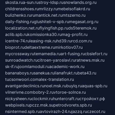
skosta.ru
a-sun.ru
stroy-ldsp.ru
snowlands.org.ru
childrensshoes.ru
mrlizzy.ru
mebelsofiakrd.ru
bulizhenko.ru
rumantick.net.ru
mtszerno.ru
daily-fishing.ru
glushiteli-v-spb.ru
megasat.org.ru
localization.net.ru
flyingfish.pp.ru
ds5teremok.ru
aclib.spb.ru
komissionka30.ru
mag-profit.ru
icentre-74.ru
leasing-nsk.ru
hd39.ru
rcd.com.ru
bioprot.ru
deltaextreme.ru
mirkotlov07.ru
mycrossway.ru
temamedia.ru
art-fusing.ru
cbslefort.ru
sunroadwatch.ru
citroen-yaroslavl.ru
ratnews.msk.ru
sk-if.ru
joomlamoduli.ru
academic-work.ru
bananaboys.ru
sanekua.ru
lianafrukt.ru
beta43.ru
tucsonwoori.com
alex-translation.ru
avantgardeclinics.ru
noel.msk.ru
buylq.ru
aquas-spb.ru
vilnerivne.com
bobry-2.ru
vtoroe-solnce.ru
nickysheen.ru
clockmir.ru
huntercraft.ru
стройокт.рф
webpixels.ru
pczz.msk.su
petrodvorets.spb.ru
nsintermed.spb.ru
avtovirazh-24.ru
jazzq.ru
czecot.ru