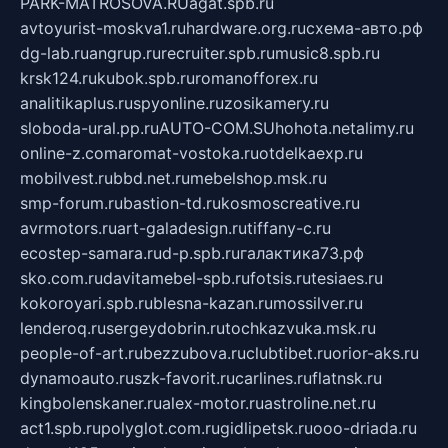
PARK-MATROSOVA.RU
agat.spb.ru
avtoyurist-moskva1.ru
hardware.org.ru
схема-авто.рф
dg-lab.ru
angrup.ru
recruiter.spb.ru
music8.spb.ru
krsk124.ru
kubok.spb.ru
romanofforex.ru
analitikaplus.ru
spyonline.ru
zosikamery.ru
sloboda-ural.pp.ru
AUTO-COM.SU
hohota.net
alimy.ru
online-z.com
aromat-vostoka.ru
otdelkaexp.ru
mobilvest.ru
bbd.net.ru
mebelshop.msk.ru
smp-forum.ru
bastion-td.ru
kosmoscreative.ru
avrmotors.ru
art-galadesign.ru
tiffany-c.ru
ecostep-samara.ru
d-p.spb.ru
галактика73.рф
sko.com.ru
davitamebel-spb.ru
fotsis.ru
tesiaes.ru
kokoroyari.spb.ru
blesna-kazan.ru
mossilver.ru
lenderoq.ru
sergeydobrin.ru
tochkazvuka.msk.ru
people-of-art.ru
bezzubova.ru
clubtibet.ru
orior-aks.ru
dynamoauto.ru
szk-favorit.ru
carlines.ru
flatnsk.ru
kingbolenskaner.ru
alex-motor.ru
astroline.net.ru
act1.spb.ru
polyglot.com.ru
gidlipetsk.ru
ooo-driada.ru