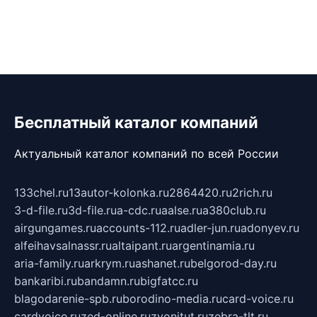
Бесплатный каталог компаний
Актуальный каталог компаний по всей России
133chel.ru
13autor-kolonka.ru
2864420.ru
2rich.ru
3-d-file.ru
3d-file.ru
a-cdc.ru
aalse.ru
a380club.ru
airgungames.ru
accounts-112.ru
adler-jun.ru
adonyev.ru
alfeihavsalnassr.ru
altaipant.ru
argentinamia.ru
aria-family.ru
arkrym.ru
ashanet.ru
belgorod-day.ru
bankaribi.ru
bandamn.ru
bigfatcc.ru
blagodarenie-spb.ru
borodino-media.ru
card-voice.ru
cardvoice.ru
zed-online.ru
zvonitut.ru
zebra-tlt.ru