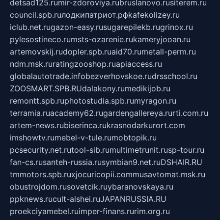
detsad125.ru
mir-zdoroviya.ru
bruslanovo.ru
siterem.ru
council.spb.ru
лодкипатриот.рф
kafekolizey.ru
iclub.net.ru
gazon-easy.ru
sugarepilekb.ru
grinox.ru
pylesostineco.ru
msts-ozarenie.ru
kameryjooan.ru
artemovskij.ru
dopler.spb.ru
aid70.ru
metall-perm.ru
ndm.msk.ru
ratingzooshop.ru
apiaccess.ru
globalautotrade.info
bezverhovskoe.ru
drsschool.ru
ZOOSMART.SPB.RU
dalakony.ru
medikijob.ru
remontt.spb.ru
photostudia.spb.ru
myragon.ru
terramia.ru
academy62.ru
gardengallereya.ru
rti.com.ru
artem-news.ru
biserinca.ru
krasnodarkurort.com
imshowtv.ru
mebel-v-tule.ru
mobtopik.ru
pcsecurity.net.ru
tool-sib.ru
multimetrunit.ru
sp-tour.ru
fan-cs.ru
santeh-russia.ru
symbian9.net.ru
DSHAIR.RU
tmmotors.spb.ru
xjocuricopii.com
musavtomat.msk.ru
obustrojdom.ru
sovetcik.ru
ybaranovskaya.ru
ppknews.ru
cult-alshei.ru
JAPANRUSSIA.RU
proekciyamebel.ru
imper-finans.ru
rim.org.ru