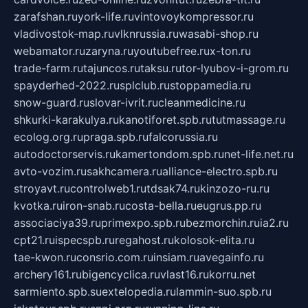
zarafshan.ru
york-life.ru
vintovoykompressor.ru
vladivostok-map.ru
vlknrussia.ru
wasabi-shop.ru
webamator.ru
zaryna.ru
youtubefree.ru
x-ton.ru
trade-farm.ru
tajuncos.ru
taksu.ru
tor-lyubov-i-grom.ru
spayderhed-2022.ru
splclub.ru
stoppamedia.ru
snow-guard.ru
slovar-ivrit.ru
cleanmedicine.ru
shkurki-karakulya.ru
kanotiforet.spb.ru
tutmassage.ru
ecolog.org.ru
praga.spb.ru
falcorussia.ru
autodoctorservis.ru
kamertondom.spb.ru
net-life.net.ru
avto-vozim.ru
sakhcamera.ru
alliance-electro.spb.ru
stroyavt.ru
controlweb1.ru
tdsak74.ru
kinzozo-ru.ru
kvotka.ru
iron-snab.ru
costa-bella.ru
eugrus.pp.ru
associaciya39.ru
primexpo.spb.ru
bezmorchin.ru
ia2.ru
cpt21.ru
ispecspb.ru
regahost.ru
kolosok-elita.ru
tae-kwon.ru
consrio.com.ru
insiam.ru
avegainfo.ru
archery161.ru
bigencyclica.ru
vlast16.ru
korru.net
sarmiento.spb.su
extelopedia.ru
lammin-suo.spb.ru