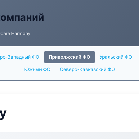
компаний
 Care Harmony
ро-Западный ФО
Приволжский ФО
Уральский ФО
Южный ФО
Северо-Кавказский ФО
y