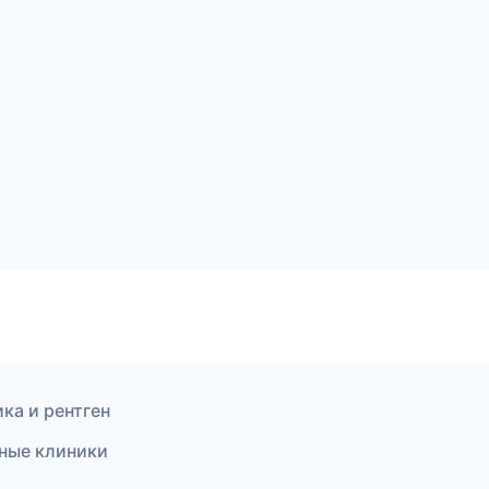
ика и рентген
ьные клиники