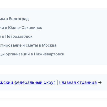
мы в Волгоград
оки в Южно-Сахалинск
я в Петрозаводск
ктирование и сметы в Москва
ицы организаций в Нижневартовск
лжский федеральный округ
|
Главная страница
→