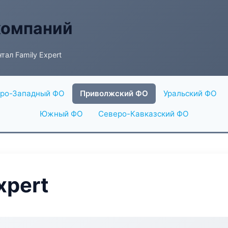
компаний
тал Family Expert
ро-Западный ФО
Приволжский ФО
Уральский ФО
Южный ФО
Северо-Кавказский ФО
xpert