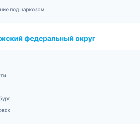
ение под наркозом
лжский федеральный округ
тти
бург
овск