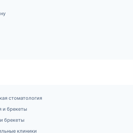
ону
ская стоматология
я и брекеты
 и брекеты
ильные клиники