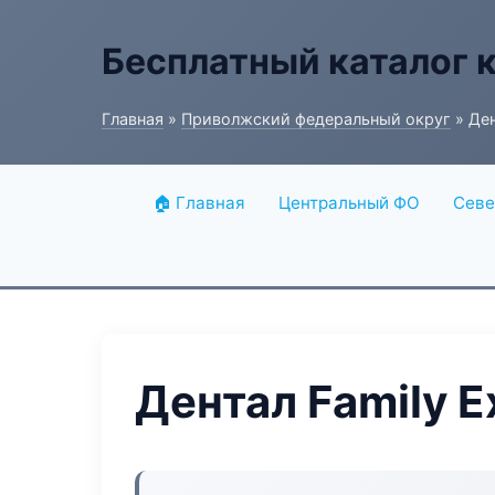
Бесплатный каталог 
Главная
»
Приволжский федеральный округ
» Ден
🏠 Главная
Центральный ФО
Севе
Дентал Family E