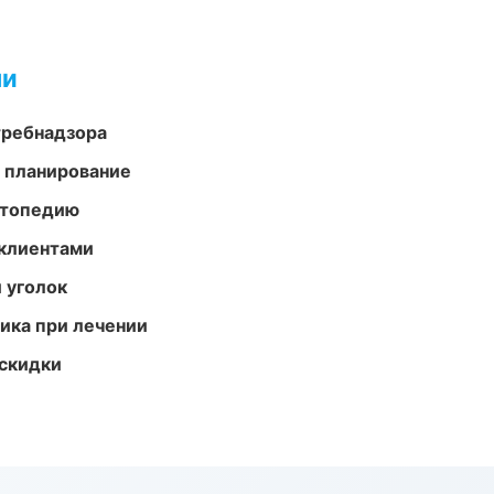
ми
требнадзора
 планирование
ортопедию
 клиентами
 уголок
тика при лечении
скидки