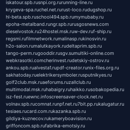
iskatour.spb.ru
snpi.org.ru
running-line.ru
krygeva-spa.ru
chel.net.ru
rust-loco.ru
dugshop.ru
hl-beta.spb.ru
school494.spb.ru
mymubaby.ru
epoha-metalband.ru
ngr.spb.ru
rusgosnews.com
dieselvostok.ru
24hostel.msk.ru
w-dev.ru
f-ship.ru
regsmi.ru
filmnetwork.ru
malinasp.ru
kinosvin.ru
h2o-salon.ru
malutkayork.ru
deltaprim.spb.ru
tango-perm.ru
gooddir.ru
sgv.su
multiki-online.com
webkrasotki.com
cherinvest.ru
detskiy-ostrov.ru
ankou.spb.ru
alvesta1.ru
pdf-creator.ru
nix-files.org.ru
sakhatoday.ru
elektrikersymboler.ru
sputnikyes.ru
golf2club.msk.ru
aeforums.ru
zallclub.ru
multimodal.msk.ru
habaigry.ru
haikko.ru
sobakopedia.ru
isz-fest.ru
ewnc.info
screensaver-clock.net.ru
volnav.spb.ru
comnat.ru
npf.net.ru
7bit.pp.ru
kalugatur.ru
tesiaes.ru
card.com.ru
kazanka.spb.ru
gildiya-kuznecov.ru
kameryboavision.ru
griffoncom.spb.ru
fabrika-emotsiy.ru