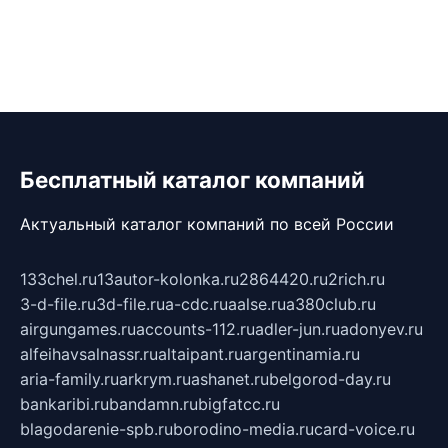
Бесплатный каталог компаний
Актуальный каталог компаний по всей России
133chel.ru
13autor-kolonka.ru
2864420.ru
2rich.ru
3-d-file.ru
3d-file.ru
a-cdc.ru
aalse.ru
a380club.ru
airgungames.ru
accounts-112.ru
adler-jun.ru
adonyev.ru
alfeihavsalnassr.ru
altaipant.ru
argentinamia.ru
aria-family.ru
arkrym.ru
ashanet.ru
belgorod-day.ru
bankaribi.ru
bandamn.ru
bigfatcc.ru
blagodarenie-spb.ru
borodino-media.ru
card-voice.ru