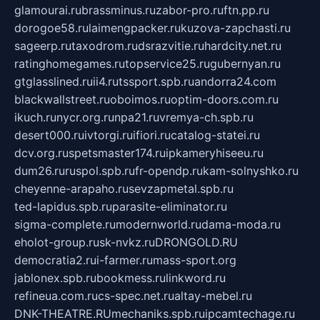
glamourai.ru
brassminus.ru
zabor-pro.ru
ftn.pp.ru
dorogoe58.ru
laimengpacker.ru
kuzova-zapchasti.ru
sageerp.ru
taxodrom.ru
dsrazvitie.ru
hardcity.net.ru
ratinghomegames.ru
topservice25.ru
gubernyan.ru
gtglasslined.ru
ii4.ru
tssport.spb.ru
andorra24.com
blackwallstreet.ru
oboimos.ru
optim-doors.com.ru
ikuch.ru
nycr.org.ru
npa21.ru
vremya-ch.spb.ru
desert000.ru
ivtorgi.ru
ifiori.ru
catalog-statei.ru
dcv.org.ru
spetsmaster174.ru
ipkameryhiseeu.ru
dum26.ru
ruspol.spb.ru
fr-opendp.ru
kam-solnyshko.ru
cheyenne-arapaho.ru
sevzapmetal.spb.ru
ted-lapidus.spb.ru
parasite-eliminator.ru
sigma-complete.ru
modernworld.ru
dama-moda.ru
eholot-group.ru
sk-nvkz.ru
DRONGOLD.RU
democratia2.ru
i-farmer.ru
mass-sport.org
jablonex.spb.ru
bookmess.ru
linkword.ru
refineua.com.ru
cs-spec.net.ru
altay-mebel.ru
DNK-THEATRE.RU
mechaniks.spb.ru
ipcamtechage.ru