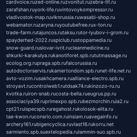
cardvoice.ru
zed-online.ru
zvonitut.ru
zebra-tlt.ru
zarafshan.ru
york-life.ru
vintovoykompressor.ru
vladivostok-map.ru
vlknrussia.ru
wasabi-shop.ru
webamator.ru
zaryna.ru
youtubefree.ru
x-ton.ru
trade-farm.ru
tajuncos.ru
taksu.ru
tor-lyubov-i-grom.ru
spayderhed-2022.ru
splclub.ru
stoppamedia.ru
snow-guard.ru
slovar-ivrit.ru
cleanmedicine.ru
shkurki-karakulya.ru
kanotiforet.spb.ru
tutmassage.ru
ecolog.org.ru
praga.spb.ru
falcorussia.ru
autodoctorservis.ru
kamertondom.spb.ru
net-life.net.ru
avto-vozim.ru
sakhcamera.ru
alliance-electro.spb.ru
stroyavt.ru
controlweb1.ru
tdsak74.ru
kinzozo-ru.ru
kvotka.ru
iron-snab.ru
costa-bella.ru
eugrus.pp.ru
associaciya39.ru
primexpo.spb.ru
bezmorchin.ru
ia2.ru
cpt21.ru
ispecspb.ru
regahost.ru
kolosok-elita.ru
tae-kwon.ru
consrio.com.ru
insiam.ru
avegainfo.ru
archery161.ru
bigencyclica.ru
vlast16.ru
korru.net
sarmiento.spb.su
extelopedia.ru
lammin-suo.spb.ru