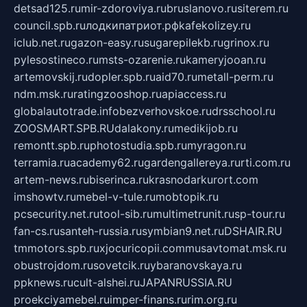
detsad125.ru
mir-zdoroviya.ru
bruslanovo.ru
siterem.ru
council.spb.ru
лодкипатриот.рф
kafekolizey.ru
iclub.net.ru
gazon-easy.ru
sugarepilekb.ru
grinox.ru
pylesostineco.ru
msts-ozarenie.ru
kameryjooan.ru
artemovskij.ru
dopler.spb.ru
aid70.ru
metall-perm.ru
ndm.msk.ru
ratingzooshop.ru
apiaccess.ru
globalautotrade.info
bezverhovskoe.ru
drsschool.ru
ZOOSMART.SPB.RU
dalakony.ru
medikijob.ru
remontt.spb.ru
photostudia.spb.ru
myragon.ru
terramia.ru
academy62.ru
gardengallereya.ru
rti.com.ru
artem-news.ru
biserinca.ru
krasnodarkurort.com
imshowtv.ru
mebel-v-tule.ru
mobtopik.ru
pcsecurity.net.ru
tool-sib.ru
multimetrunit.ru
sp-tour.ru
fan-cs.ru
santeh-russia.ru
symbian9.net.ru
DSHAIR.RU
tmmotors.spb.ru
xjocuricopii.com
musavtomat.msk.ru
obustrojdom.ru
sovetcik.ru
ybaranovskaya.ru
ppknews.ru
cult-alshei.ru
JAPANRUSSIA.RU
proekciyamebel.ru
imper-finans.ru
rim.org.ru