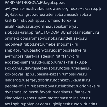
PARK-MATROSOVA.RU
agat.spb.ru
avtoyurist-moskva1.ru
hardware.org.ru
схема-авто.рф
dg-lab.ru
angrup.ru
recruiter.spb.ru
music8.spb.ru
krsk124.ru
kubok.spb.ru
romanofforex.ru
analitikaplus.ru
spyonline.ru
zosikamery.ru
sloboda-ural.pp.ru
AUTO-COM.SU
hohota.net
alimy.ru
online-z.com
aromat-vostoka.ru
otdelkaexp.ru
mobilvest.ru
bbd.net.ru
mebelshop.msk.ru
smp-forum.ru
bastion-td.ru
kosmoscreative.ru
avrmotors.ru
art-galadesign.ru
tiffany-c.ru
ecostep-samara.ru
d-p.spb.ru
галактика73.рф
sko.com.ru
davitamebel-spb.ru
fotsis.ru
tesiaes.ru
kokoroyari.spb.ru
blesna-kazan.ru
mossilver.ru
lenderoq.ru
sergeydobrin.ru
tochkazvuka.msk.ru
people-of-art.ru
bezzubova.ru
clubtibet.ru
orior-aks.ru
dynamoauto.ru
szk-favorit.ru
carlines.ru
flatnsk.ru
kingbolenskaner.ru
alex-motor.ru
astroline.net.ru
act1.spb.ru
polyglot.com.ru
gidlipetsk.ru
ooo-driada.ru