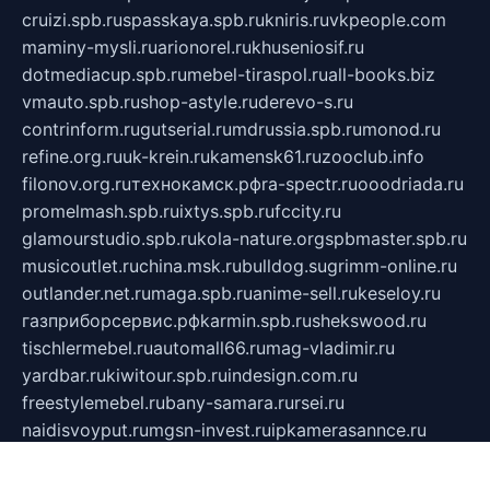
cruizi.spb.ru
spasskaya.spb.ru
kniris.ru
vkpeople.com
maminy-mysli.ru
arionorel.ru
khuseniosif.ru
dotmediacup.spb.ru
mebel-tiraspol.ru
all-books.biz
vmauto.spb.ru
shop-astyle.ru
derevo-s.ru
contrinform.ru
gutserial.ru
mdrussia.spb.ru
monod.ru
refine.org.ru
uk-krein.ru
kamensk61.ru
zooclub.info
filonov.org.ru
технокамск.рф
ra-spectr.ru
ooodriada.ru
promelmash.spb.ru
ixtys.spb.ru
fccity.ru
glamourstudio.spb.ru
kola-nature.org
spbmaster.spb.ru
musicoutlet.ru
china.msk.ru
bulldog.su
grimm-online.ru
outlander.net.ru
maga.spb.ru
anime-sell.ru
keseloy.ru
газприборсервис.рф
karmin.spb.ru
shekswood.ru
tischlermebel.ru
automall66.ru
mag-vladimir.ru
yardbar.ru
kiwitour.spb.ru
indesign.com.ru
freestylemebel.ru
bany-samara.ru
rsei.ru
naidisvoyput.ru
mgsn-invest.ru
ipkamerasannce.ru
alicante-house.ru
ibelka74.ru
cozyhouse.info
vlkargalev-studio.ru
700mb.ru
figura-ufa.ru
alina-live.ru