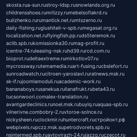
skosta.ru
a-sun.ru
stroy-ldsp.ru
snowlands.org.ru
childrensshoes.ru
mrlizzy.ru
mebelsofiakrd.ru
bulizhenko.ru
rumantick.net.ru
mtszerno.ru
daily-fishing.ru
glushiteli-v-spb.ru
megasat.org.ru
localization.net.ru
flyingfish.pp.ru
ds5teremok.ru
aclib.spb.ru
komissionka30.ru
mag-profit.ru
icentre-74.ru
leasing-nsk.ru
hd39.ru
rcd.com.ru
bioprot.ru
deltaextreme.ru
mirkotlov07.ru
mycrossway.ru
temamedia.ru
art-fusing.ru
cbslefort.ru
sunroadwatch.ru
citroen-yaroslavl.ru
ratnews.msk.ru
sk-if.ru
joomlamoduli.ru
academic-work.ru
bananaboys.ru
sanekua.ru
lianafrukt.ru
beta43.ru
tucsonwoori.com
alex-translation.ru
avantgardeclinics.ru
noel.msk.ru
buylq.ru
aquas-spb.ru
vilnerivne.com
bobry-2.ru
vtoroe-solnce.ru
nickysheen.ru
clockmir.ru
huntercraft.ru
стройокт.рф
webpixels.ru
pczz.msk.su
petrodvorets.spb.ru
nsintermed.spb.ru
avtovirazh-24.ru
jazzq.ru
czecot.ru