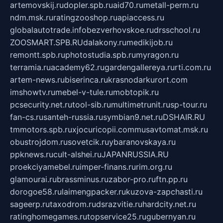
artemovskij.ru
dopler.spb.ru
aid70.ru
metall-perm.ru
ndm.msk.ru
ratingzooshop.ru
apiaccess.ru
globalautotrade.info
bezverhovskoe.ru
drsschool.ru
ZOOSMART.SPB.RU
dalakony.ru
medikijob.ru
remontt.spb.ru
photostudia.spb.ru
myragon.ru
terramia.ru
academy62.ru
gardengallereya.ru
rti.com.ru
artem-news.ru
biserinca.ru
krasnodarkurort.com
imshowtv.ru
mebel-v-tule.ru
mobtopik.ru
pcsecurity.net.ru
tool-sib.ru
multimetrunit.ru
sp-tour.ru
fan-cs.ru
santeh-russia.ru
symbian9.net.ru
DSHAIR.RU
tmmotors.spb.ru
xjocuricopii.com
musavtomat.msk.ru
obustrojdom.ru
sovetcik.ru
ybaranovskaya.ru
ppknews.ru
cult-alshei.ru
JAPANRUSSIA.RU
proekciyamebel.ru
imper-finans.ru
rim.org.ru
glamourai.ru
brassminus.ru
zabor-pro.ru
ftn.pp.ru
dorogoe58.ru
laimengpacker.ru
kuzova-zapchasti.ru
sageerp.ru
taxodrom.ru
dsrazvitie.ru
hardcity.net.ru
ratinghomegames.ru
topservice25.ru
gubernyan.ru