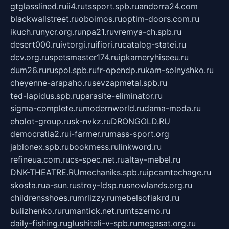
gtglasslined.ru
ii4.ru
tssport.spb.ru
andorra24.com
blackwallstreet.ru
oboimos.ru
optim-doors.com.ru
ikuch.ru
nycr.org.ru
npa21.ru
vremya-ch.spb.ru
desert000.ru
ivtorgi.ru
ifiori.ru
catalog-statei.ru
dcv.org.ru
spetsmaster174.ru
ipkameryhiseeu.ru
dum26.ru
ruspol.spb.ru
fr-opendp.ru
kam-solnyshko.ru
cheyenne-arapaho.ru
sevzapmetal.spb.ru
ted-lapidus.spb.ru
parasite-eliminator.ru
sigma-complete.ru
modernworld.ru
dama-moda.ru
eholot-group.ru
sk-nvkz.ru
DRONGOLD.RU
democratia2.ru
i-farmer.ru
mass-sport.org
jablonex.spb.ru
bookmess.ru
linkword.ru
refineua.com.ru
cs-spec.net.ru
altay-mebel.ru
DNK-THEATRE.RU
mechaniks.spb.ru
ipcamtechage.ru
skosta.ru
a-sun.ru
stroy-ldsp.ru
snowlands.org.ru
childrensshoes.ru
mrlizzy.ru
mebelsofiakrd.ru
bulizhenko.ru
rumantick.net.ru
mtszerno.ru
daily-fishing.ru
glushiteli-v-spb.ru
megasat.org.ru