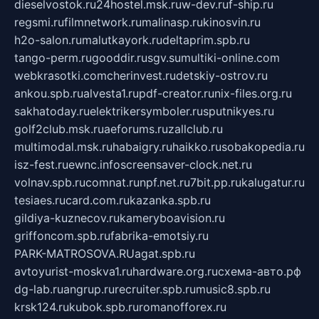
dieselvostok.ru
24hostel.msk.ru
w-dev.ru
f-ship.ru
regsmi.ru
filmnetwork.ru
malinasp.ru
kinosvin.ru
h2o-salon.ru
malutkayork.ru
deltaprim.spb.ru
tango-perm.ru
gooddir.ru
sgv.su
multiki-online.com
webkrasotki.com
cherinvest.ru
detskiy-ostrov.ru
ankou.spb.ru
alvesta1.ru
pdf-creator.ru
nix-files.org.ru
sakhatoday.ru
elektrikersymboler.ru
sputnikyes.ru
golf2club.msk.ru
aeforums.ru
zallclub.ru
multimodal.msk.ru
habaigry.ru
haikko.ru
sobakopedia.ru
isz-fest.ru
ewnc.info
screensaver-clock.net.ru
volnav.spb.ru
comnat.ru
npf.net.ru
7bit.pp.ru
kalugatur.ru
tesiaes.ru
card.com.ru
kazanka.spb.ru
gildiya-kuznecov.ru
kameryboavision.ru
griffoncom.spb.ru
fabrika-emotsiy.ru
PARK-MATROSOVA.RU
agat.spb.ru
avtoyurist-moskva1.ru
hardware.org.ru
схема-авто.рф
dg-lab.ru
angrup.ru
recruiter.spb.ru
music8.spb.ru
krsk124.ru
kubok.spb.ru
romanofforex.ru