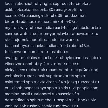
localization.net.ru
flyingfish.pp.ru
ds5teremok.ru
aclib.spb.ru
komissionka30.ru
mag-profit.ru
icentre-74.ru
leasing-nsk.ru
hd39.ru
rcd.com.ru
bioprot.ru
deltaextreme.ru
mirkotlov07.ru
mycrossway.ru
temamedia.ru
art-fusing.ru
cbslefort.ru
sunroadwatch.ru
citroen-yaroslavl.ru
ratnews.msk.ru
sk-if.ru
joomlamoduli.ru
academic-work.ru
bananaboys.ru
sanekua.ru
lianafrukt.ru
beta43.ru
tucsonwoori.com
alex-translation.ru
avantgardeclinics.ru
noel.msk.ru
buylq.ru
aquas-spb.ru
vilnerivne.com
bobry-2.ru
vtoroe-solnce.ru
nickysheen.ru
clockmir.ru
huntercraft.ru
стройокт.рф
webpixels.ru
pczz.msk.su
petrodvorets.spb.ru
nsintermed.spb.ru
avtovirazh-24.ru
jazzq.ru
czecot.ru
cruizi.spb.ru
spasskaya.spb.ru
kniris.ru
vkpeople.com
maminy-mysli.ru
arionorel.ru
khuseniosif.ru
dotmediacup.spb.ru
mebel-tiraspol.ru
all-books.biz
vmauto.spb.ru
shop-astyle.ru
derevo-s.ru