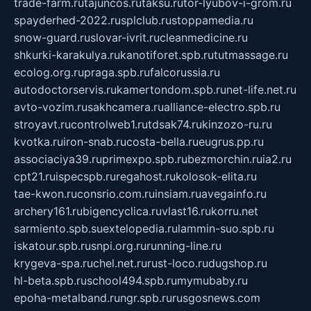
trade-farm.ru
tajuncos.ru
taksu.ru
tor-lyubov-i-grom.ru
spayderhed-2022.ru
splclub.ru
stoppamedia.ru
snow-guard.ru
slovar-ivrit.ru
cleanmedicine.ru
shkurki-karakulya.ru
kanotiforet.spb.ru
tutmassage.ru
ecolog.org.ru
praga.spb.ru
falcorussia.ru
autodoctorservis.ru
kamertondom.spb.ru
net-life.net.ru
avto-vozim.ru
sakhcamera.ru
alliance-electro.spb.ru
stroyavt.ru
controlweb1.ru
tdsak74.ru
kinzozo-ru.ru
kvotka.ru
iron-snab.ru
costa-bella.ru
eugrus.pp.ru
associaciya39.ru
primexpo.spb.ru
bezmorchin.ru
ia2.ru
cpt21.ru
ispecspb.ru
regahost.ru
kolosok-elita.ru
tae-kwon.ru
consrio.com.ru
insiam.ru
avegainfo.ru
archery161.ru
bigencyclica.ru
vlast16.ru
korru.net
sarmiento.spb.su
extelopedia.ru
lammin-suo.spb.ru
iskatour.spb.ru
snpi.org.ru
running-line.ru
krygeva-spa.ru
chel.net.ru
rust-loco.ru
dugshop.ru
hl-beta.spb.ru
school494.spb.ru
mymubaby.ru
epoha-metalband.ru
ngr.spb.ru
rusgosnews.com