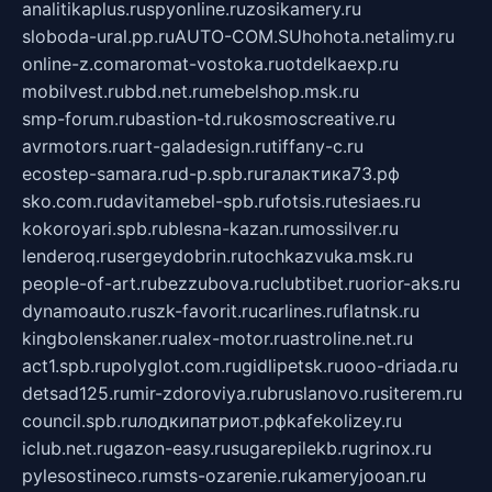
analitikaplus.ru
spyonline.ru
zosikamery.ru
sloboda-ural.pp.ru
AUTO-COM.SU
hohota.net
alimy.ru
online-z.com
aromat-vostoka.ru
otdelkaexp.ru
mobilvest.ru
bbd.net.ru
mebelshop.msk.ru
smp-forum.ru
bastion-td.ru
kosmoscreative.ru
avrmotors.ru
art-galadesign.ru
tiffany-c.ru
ecostep-samara.ru
d-p.spb.ru
галактика73.рф
sko.com.ru
davitamebel-spb.ru
fotsis.ru
tesiaes.ru
kokoroyari.spb.ru
blesna-kazan.ru
mossilver.ru
lenderoq.ru
sergeydobrin.ru
tochkazvuka.msk.ru
people-of-art.ru
bezzubova.ru
clubtibet.ru
orior-aks.ru
dynamoauto.ru
szk-favorit.ru
carlines.ru
flatnsk.ru
kingbolenskaner.ru
alex-motor.ru
astroline.net.ru
act1.spb.ru
polyglot.com.ru
gidlipetsk.ru
ooo-driada.ru
detsad125.ru
mir-zdoroviya.ru
bruslanovo.ru
siterem.ru
council.spb.ru
лодкипатриот.рф
kafekolizey.ru
iclub.net.ru
gazon-easy.ru
sugarepilekb.ru
grinox.ru
pylesostineco.ru
msts-ozarenie.ru
kameryjooan.ru