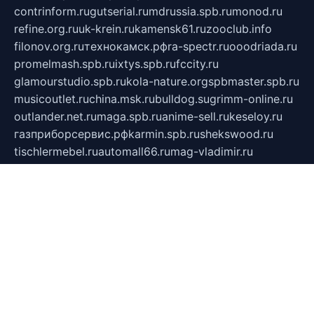
contrinform.ru
gutserial.ru
mdrussia.spb.ru
monod.ru
refine.org.ru
uk-krein.ru
kamensk61.ru
zooclub.info
filonov.org.ru
технокамск.рф
ra-spectr.ru
ooodriada.ru
promelmash.spb.ru
ixtys.spb.ru
fccity.ru
glamourstudio.spb.ru
kola-nature.org
spbmaster.spb.ru
musicoutlet.ru
china.msk.ru
bulldog.su
grimm-online.ru
outlander.net.ru
maga.spb.ru
anime-sell.ru
keseloy.ru
газприборсервис.рф
karmin.spb.ru
shekswood.ru
tischlermebel.ru
automall66.ru
mag-vladimir.ru
yardbar.ru
kiwitour.spb.ru
indesign.com.ru
freestylemebel.ru
bany-samara.ru
rsei.ru
naidisvoyput.ru
mgsn-invest.ru
ipkamerasannce.ru
alicante-house.ru
ibelka74.ru
cozyhouse.info
vlkargalev-studio.ru
700mb.ru
figura-ufa.ru
alina-live.ru
belarusiannews.ru
womenknow.ru
dos-vniimk.ru
sega.net.ru
dv.net.ru
phenomenonsofhistory.com
telesputnik.net.ru
wall.pp.ru
pylesosroidmi.ru
gtc-clan.ru
cligs.ru
bibikazap.ru
popova.org.ru