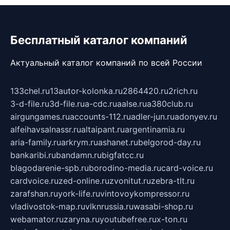
Бесплатный каталог компаний
Актуальный каталог компаний по всей России
133chel.ru
13autor-kolonka.ru
2864420.ru
2rich.ru
3-d-file.ru
3d-file.ru
a-cdc.ru
aalse.ru
a380club.ru
airgungames.ru
accounts-112.ru
adler-jun.ru
adonyev.ru
alfeihavsalnassr.ru
altaipant.ru
argentinamia.ru
aria-family.ru
arkrym.ru
ashanet.ru
belgorod-day.ru
bankaribi.ru
bandamn.ru
bigfatcc.ru
blagodarenie-spb.ru
borodino-media.ru
card-voice.ru
cardvoice.ru
zed-online.ru
zvonitut.ru
zebra-tlt.ru
zarafshan.ru
york-life.ru
vintovoykompressor.ru
vladivostok-map.ru
vlknrussia.ru
wasabi-shop.ru
webamator.ru
zaryna.ru
youtubefree.ru
x-ton.ru