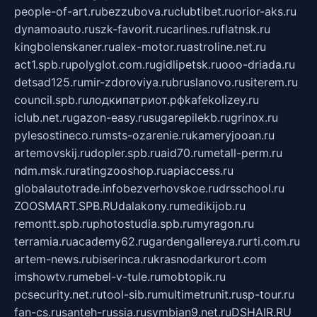
people-of-art.ru
bezzubova.ru
clubtibet.ru
orior-aks.ru
dynamoauto.ru
szk-favorit.ru
carlines.ru
flatnsk.ru
kingbolenskaner.ru
alex-motor.ru
astroline.net.ru
act1.spb.ru
polyglot.com.ru
gidlipetsk.ru
ooo-driada.ru
detsad125.ru
mir-zdoroviya.ru
bruslanovo.ru
siterem.ru
council.spb.ru
лодкипатриот.рф
kafekolizey.ru
iclub.net.ru
gazon-easy.ru
sugarepilekb.ru
grinox.ru
pylesostineco.ru
msts-ozarenie.ru
kameryjooan.ru
artemovskij.ru
dopler.spb.ru
aid70.ru
metall-perm.ru
ndm.msk.ru
ratingzooshop.ru
apiaccess.ru
globalautotrade.info
bezverhovskoe.ru
drsschool.ru
ZOOSMART.SPB.RU
dalakony.ru
medikijob.ru
remontt.spb.ru
photostudia.spb.ru
myragon.ru
terramia.ru
academy62.ru
gardengallereya.ru
rti.com.ru
artem-news.ru
biserinca.ru
krasnodarkurort.com
imshowtv.ru
mebel-v-tule.ru
mobtopik.ru
pcsecurity.net.ru
tool-sib.ru
multimetrunit.ru
sp-tour.ru
fan-cs.ru
santeh-russia.ru
symbian9.net.ru
DSHAIR.RU