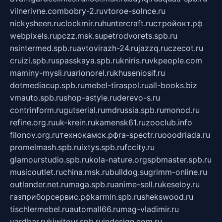
vilnerivne.com
bobry-2.ru
vtoroe-solnce.ru
nickysheen.ru
clockmir.ru
huntercraft.ru
стройокт.рф
webpixels.ru
pczz.msk.su
petrodvorets.spb.ru
nsintermed.spb.ru
avtovirazh-24.ru
jazzq.ru
czecot.ru
cruizi.spb.ru
spasskaya.spb.ru
kniris.ru
vkpeople.com
maminy-mysli.ru
arionorel.ru
khuseniosif.ru
dotmediacup.spb.ru
mebel-tiraspol.ru
all-books.biz
vmauto.spb.ru
shop-astyle.ru
derevo-s.ru
contrinform.ru
gutserial.ru
mdrussia.spb.ru
monod.ru
refine.org.ru
uk-krein.ru
kamensk61.ru
zooclub.info
filonov.org.ru
технокамск.рф
ra-spectr.ru
ooodriada.ru
promelmash.spb.ru
ixtys.spb.ru
fccity.ru
glamourstudio.spb.ru
kola-nature.org
spbmaster.spb.ru
musicoutlet.ru
china.msk.ru
bulldog.su
grimm-online.ru
outlander.net.ru
maga.spb.ru
anime-sell.ru
keseloy.ru
газприборсервис.рф
karmin.spb.ru
shekswood.ru
tischlermebel.ru
automall66.ru
mag-vladimir.ru
yardbar.ru
kiwitour.spb.ru
indesign.com.ru