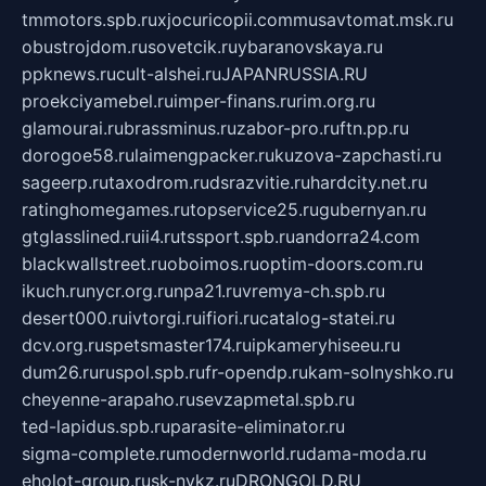
tmmotors.spb.ru
xjocuricopii.com
musavtomat.msk.ru
obustrojdom.ru
sovetcik.ru
ybaranovskaya.ru
ppknews.ru
cult-alshei.ru
JAPANRUSSIA.RU
proekciyamebel.ru
imper-finans.ru
rim.org.ru
glamourai.ru
brassminus.ru
zabor-pro.ru
ftn.pp.ru
dorogoe58.ru
laimengpacker.ru
kuzova-zapchasti.ru
sageerp.ru
taxodrom.ru
dsrazvitie.ru
hardcity.net.ru
ratinghomegames.ru
topservice25.ru
gubernyan.ru
gtglasslined.ru
ii4.ru
tssport.spb.ru
andorra24.com
blackwallstreet.ru
oboimos.ru
optim-doors.com.ru
ikuch.ru
nycr.org.ru
npa21.ru
vremya-ch.spb.ru
desert000.ru
ivtorgi.ru
ifiori.ru
catalog-statei.ru
dcv.org.ru
spetsmaster174.ru
ipkameryhiseeu.ru
dum26.ru
ruspol.spb.ru
fr-opendp.ru
kam-solnyshko.ru
cheyenne-arapaho.ru
sevzapmetal.spb.ru
ted-lapidus.spb.ru
parasite-eliminator.ru
sigma-complete.ru
modernworld.ru
dama-moda.ru
eholot-group.ru
sk-nvkz.ru
DRONGOLD.RU