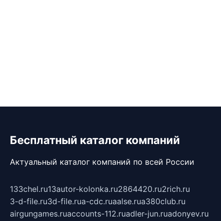
Бесплатный каталог компаний
Актуальный каталог компаний по всей России
133chel.ru
13autor-kolonka.ru
2864420.ru
2rich.ru
3-d-file.ru
3d-file.ru
a-cdc.ru
aalse.ru
a380club.ru
airgungames.ru
accounts-112.ru
adler-jun.ru
adonyev.ru