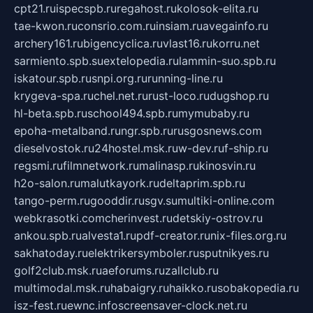
cpt21.ru
ispecspb.ru
regahost.ru
kolosok-elita.ru
tae-kwon.ru
consrio.com.ru
insiam.ru
avegainfo.ru
archery161.ru
bigencyclica.ru
vlast16.ru
korru.net
sarmiento.spb.su
extelopedia.ru
lammin-suo.spb.ru
iskatour.spb.ru
snpi.org.ru
running-line.ru
krygeva-spa.ru
chel.net.ru
rust-loco.ru
dugshop.ru
hl-beta.spb.ru
school494.spb.ru
mymubaby.ru
epoha-metalband.ru
ngr.spb.ru
rusgosnews.com
dieselvostok.ru
24hostel.msk.ru
w-dev.ru
f-ship.ru
regsmi.ru
filmnetwork.ru
malinasp.ru
kinosvin.ru
h2o-salon.ru
malutkayork.ru
deltaprim.spb.ru
tango-perm.ru
gooddir.ru
sgv.su
multiki-online.com
webkrasotki.com
cherinvest.ru
detskiy-ostrov.ru
ankou.spb.ru
alvesta1.ru
pdf-creator.ru
nix-files.org.ru
sakhatoday.ru
elektrikersymboler.ru
sputnikyes.ru
golf2club.msk.ru
aeforums.ru
zallclub.ru
multimodal.msk.ru
habaigry.ru
haikko.ru
sobakopedia.ru
isz-fest.ru
ewnc.info
screensaver-clock.net.ru