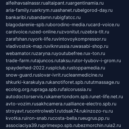
alfeihavsalnassr.ru
altaipant.ru
argentinamia.ru
aria-family.ru
arkrym.ru
ashanet.ru
belgorod-day.ru
bankaribi.ru
bandamn.ru
bigfatcc.ru
blagodarenie-spb.ru
borodino-media.ru
card-voice.ru
cardvoice.ru
zed-online.ru
zvonitut.ru
zebra-tlt.ru
zarafshan.ru
york-life.ru
vintovoykompressor.ru
vladivostok-map.ru
vlknrussia.ru
wasabi-shop.ru
webamator.ru
zaryna.ru
youtubefree.ru
x-ton.ru
trade-farm.ru
tajuncos.ru
taksu.ru
tor-lyubov-i-grom.ru
spayderhed-2022.ru
splclub.ru
stoppamedia.ru
snow-guard.ru
slovar-ivrit.ru
cleanmedicine.ru
shkurki-karakulya.ru
kanotiforet.spb.ru
tutmassage.ru
ecolog.org.ru
praga.spb.ru
falcorussia.ru
autodoctorservis.ru
kamertondom.spb.ru
net-life.net.ru
avto-vozim.ru
sakhcamera.ru
alliance-electro.spb.ru
stroyavt.ru
controlweb1.ru
tdsak74.ru
kinzozo-ru.ru
kvotka.ru
iron-snab.ru
costa-bella.ru
eugrus.pp.ru
associaciya39.ru
primexpo.spb.ru
bezmorchin.ru
ia2.ru