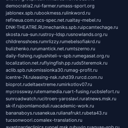
democratia2.ru
i-farmer.ru
mass-sport.org
jablonex.spb.ru
bookmess.ru
linkword.ru
refineua.com.ru
cs-spec.net.ru
altay-mebel.ru
DNK-THEATRE.RU
mechaniks.spb.ru
ipcamtechage.ru
skosta.ru
a-sun.ru
stroy-ldsp.ru
snowlands.org.ru
childrensshoes.ru
mrlizzy.ru
mebelsofiakrd.ru
bulizhenko.ru
rumantick.net.ru
mtszerno.ru
daily-fishing.ru
glushiteli-v-spb.ru
megasat.org.ru
localization.net.ru
flyingfish.pp.ru
ds5teremok.ru
aclib.spb.ru
komissionka30.ru
mag-profit.ru
icentre-74.ru
leasing-nsk.ru
hd39.ru
rcd.com.ru
bioprot.ru
deltaextreme.ru
mirkotlov07.ru
mycrossway.ru
temamedia.ru
art-fusing.ru
cbslefort.ru
sunroadwatch.ru
citroen-yaroslavl.ru
ratnews.msk.ru
sk-if.ru
joomlamoduli.ru
academic-work.ru
bananaboys.ru
sanekua.ru
lianafrukt.ru
beta43.ru
tucsonwoori.com
alex-translation.ru
avantgardeclinics.ru
noel.msk.ru
buylq.ru
aquas-spb.ru