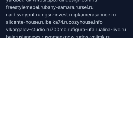
freestylemebel.ru
bany-samara.ru
rsei.ru
naidisvoyput.ru
mgsn-invest.ru
ipkamerasannce.ru
alicante-house.ru
ibelka74.ru
cozyhouse.info
vlkargalev-studio.ru
700mb.ru
figura-ufa.ru
alina-live.ru
belarusiannews.ru
womenknow.ru
dos-vniimk.ru
sega.net.ru
dv.net.ru
phenomenonsofhistory.com
telesputnik.net.ru
wall.pp.ru
pylesosroidmi.ru
gtc-clan.ru
cligs.ru
bibikazap.ru
popova.org.ru
netwhistler.spb.ru
bellvil.ru
bonzon.ru
iss-vladik.ru
defiparis.net.ru
las-gryzas.ru
amku.ru
electednews.spb.ru
feather.org.ru
spar72.ru
tankiigri.ru
dominus.com.ru
ibtree.ru
sanykool.pp.ru
unixlib.org.ru
menatep.spb.ru
gartenterrassen.ru
printeka.ru
skvozilka.com.ru
parkovka-pub.ru
lovemobi.ru
art-ru.ru
emulatorz.com.ru
alucomp.com.ru
tatforum.com.ru
alternativa-profi.ru
dermakler.ru
artsurvey.ru
aredir.ru
khimspas.ru
centr-maxi.ru
2018r.ru