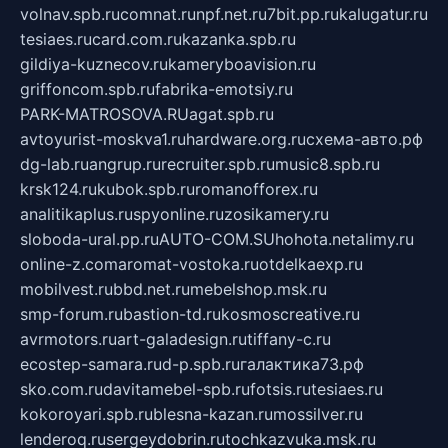
volnav.spb.ru
comnat.ru
npf.net.ru
7bit.pp.ru
kalugatur.ru
tesiaes.ru
card.com.ru
kazanka.spb.ru
gildiya-kuznecov.ru
kameryboavision.ru
griffoncom.spb.ru
fabrika-emotsiy.ru
PARK-MATROSOVA.RU
agat.spb.ru
avtoyurist-moskva1.ru
hardware.org.ru
схема-авто.рф
dg-lab.ru
angrup.ru
recruiter.spb.ru
music8.spb.ru
krsk124.ru
kubok.spb.ru
romanofforex.ru
analitikaplus.ru
spyonline.ru
zosikamery.ru
sloboda-ural.pp.ru
AUTO-COM.SU
hohota.net
alimy.ru
online-z.com
aromat-vostoka.ru
otdelkaexp.ru
mobilvest.ru
bbd.net.ru
mebelshop.msk.ru
smp-forum.ru
bastion-td.ru
kosmoscreative.ru
avrmotors.ru
art-galadesign.ru
tiffany-c.ru
ecostep-samara.ru
d-p.spb.ru
галактика73.рф
sko.com.ru
davitamebel-spb.ru
fotsis.ru
tesiaes.ru
kokoroyari.spb.ru
blesna-kazan.ru
mossilver.ru
lenderoq.ru
sergeydobrin.ru
tochkazvuka.msk.ru