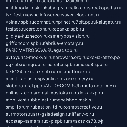
golf2club.msk.ru
aeforums.ru
zallclub.ru
multimodal.msk.ru
habaigry.ru
haikko.ru
sobakopedia.ru
isz-fest.ru
ewnc.info
screensaver-clock.net.ru
volnav.spb.ru
comnat.ru
npf.net.ru
7bit.pp.ru
kalugatur.ru
tesiaes.ru
card.com.ru
kazanka.spb.ru
gildiya-kuznecov.ru
kameryboavision.ru
griffoncom.spb.ru
fabrika-emotsiy.ru
PARK-MATROSOVA.RU
agat.spb.ru
avtoyurist-moskva1.ru
hardware.org.ru
схема-авто.рф
dg-lab.ru
angrup.ru
recruiter.spb.ru
music8.spb.ru
krsk124.ru
kubok.spb.ru
romanofforex.ru
analitikaplus.ru
spyonline.ru
zosikamery.ru
sloboda-ural.pp.ru
AUTO-COM.SU
hohota.net
alimy.ru
online-z.com
aromat-vostoka.ru
otdelkaexp.ru
mobilvest.ru
bbd.net.ru
mebelshop.msk.ru
smp-forum.ru
bastion-td.ru
kosmoscreative.ru
avrmotors.ru
art-galadesign.ru
tiffany-c.ru
ecostep-samara.ru
d-p.spb.ru
галактика73.рф