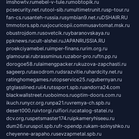
imshowtv.ru
mebel-v-tule.ru
mobtopik.ru
pcsecurity.net.ru
tool-sib.ru
multimetrunit.ru
sp-tour.ru
fan-cs.ru
santeh-russia.ru
symbian9.net.ru
DSHAIR.RU
tmmotors.spb.ru
xjocuricopii.com
musavtomat.msk.ru
obustrojdom.ru
sovetcik.ru
ybaranovskaya.ru
ppknews.ru
cult-alshei.ru
JAPANRUSSIA.RU
proekciyamebel.ru
imper-finans.ru
rim.org.ru
glamourai.ru
brassminus.ru
zabor-pro.ru
ftn.pp.ru
dorogoe58.ru
laimengpacker.ru
kuzova-zapchasti.ru
sageerp.ru
taxodrom.ru
dsrazvitie.ru
hardcity.net.ru
ratinghomegames.ru
topservice25.ru
gubernyan.ru
gtglasslined.ru
ii4.ru
tssport.spb.ru
andorra24.com
blackwallstreet.ru
oboimos.ru
optim-doors.com.ru
ikuch.ru
nycr.org.ru
npa21.ru
vremya-ch.spb.ru
desert000.ru
ivtorgi.ru
ifiori.ru
catalog-statei.ru
dcv.org.ru
spetsmaster174.ru
ipkameryhiseeu.ru
dum26.ru
ruspol.spb.ru
fr-opendp.ru
kam-solnyshko.ru
cheyenne-arapaho.ru
sevzapmetal.spb.ru