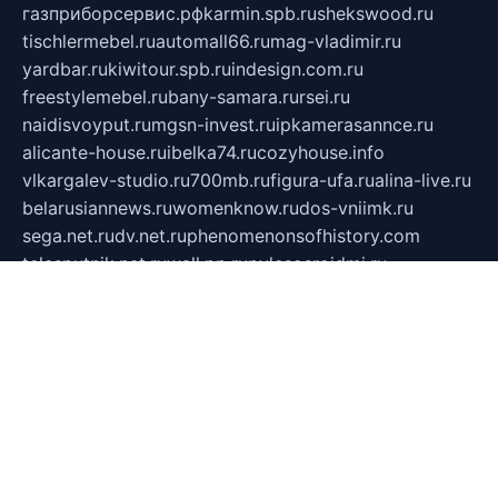
газприборсервис.рф
karmin.spb.ru
shekswood.ru
tischlermebel.ru
automall66.ru
mag-vladimir.ru
yardbar.ru
kiwitour.spb.ru
indesign.com.ru
freestylemebel.ru
bany-samara.ru
rsei.ru
naidisvoyput.ru
mgsn-invest.ru
ipkamerasannce.ru
alicante-house.ru
ibelka74.ru
cozyhouse.info
vlkargalev-studio.ru
700mb.ru
figura-ufa.ru
alina-live.ru
belarusiannews.ru
womenknow.ru
dos-vniimk.ru
sega.net.ru
dv.net.ru
phenomenonsofhistory.com
telesputnik.net.ru
wall.pp.ru
pylesosroidmi.ru
gtc-clan.ru
cligs.ru
bibikazap.ru
popova.org.ru
netwhistler.spb.ru
bellvil.ru
bonzon.ru
iss-vladik.ru
defiparis.net.ru
las-gryzas.ru
amku.ru
electednews.spb.ru
feather.org.ru
spar72.ru
tankiigri.ru
dominus.com.ru
ibtree.ru
sanykool.pp.ru
unixlib.org.ru
menatep.spb.ru
gartenterrassen.ru
printeka.ru
skvozilka.com.ru
parkovka-pub.ru
lovemobi.ru
art-ru.ru
emulatorz.com.ru
alucomp.com.ru
tatforum.com.ru