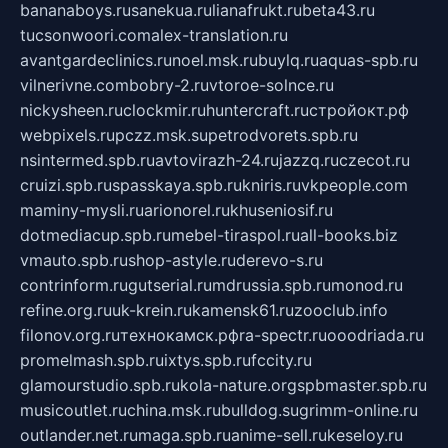
bananaboys.ru
sanekua.ru
lianafrukt.ru
beta43.ru
tucsonwoori.com
alex-translation.ru
avantgardeclinics.ru
noel.msk.ru
buylq.ru
aquas-spb.ru
vilnerivne.com
bobry-2.ru
vtoroe-solnce.ru
nickysheen.ru
clockmir.ru
huntercraft.ru
стройокт.рф
webpixels.ru
pczz.msk.su
petrodvorets.spb.ru
nsintermed.spb.ru
avtovirazh-24.ru
jazzq.ru
czecot.ru
cruizi.spb.ru
spasskaya.spb.ru
kniris.ru
vkpeople.com
maminy-mysli.ru
arionorel.ru
khuseniosif.ru
dotmediacup.spb.ru
mebel-tiraspol.ru
all-books.biz
vmauto.spb.ru
shop-astyle.ru
derevo-s.ru
contrinform.ru
gutserial.ru
mdrussia.spb.ru
monod.ru
refine.org.ru
uk-krein.ru
kamensk61.ru
zooclub.info
filonov.org.ru
технокамск.рф
ra-spectr.ru
ooodriada.ru
promelmash.spb.ru
ixtys.spb.ru
fccity.ru
glamourstudio.spb.ru
kola-nature.org
spbmaster.spb.ru
musicoutlet.ru
china.msk.ru
bulldog.su
grimm-online.ru
outlander.net.ru
maga.spb.ru
anime-sell.ru
keseloy.ru