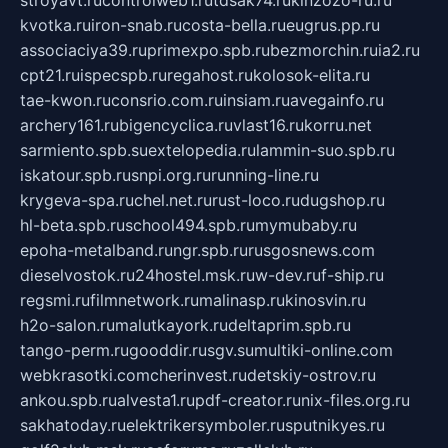
stroyavt.ru
controlweb1.ru
tdsak74.ru
kinzozo-ru.ru
kvotka.ru
iron-snab.ru
costa-bella.ru
eugrus.pp.ru
associaciya39.ru
primexpo.spb.ru
bezmorchin.ru
ia2.ru
cpt21.ru
ispecspb.ru
regahost.ru
kolosok-elita.ru
tae-kwon.ru
consrio.com.ru
insiam.ru
avegainfo.ru
archery161.ru
bigencyclica.ru
vlast16.ru
korru.net
sarmiento.spb.su
extelopedia.ru
lammin-suo.spb.ru
iskatour.spb.ru
snpi.org.ru
running-line.ru
krygeva-spa.ru
chel.net.ru
rust-loco.ru
dugshop.ru
hl-beta.spb.ru
school494.spb.ru
mymubaby.ru
epoha-metalband.ru
ngr.spb.ru
rusgosnews.com
dieselvostok.ru
24hostel.msk.ru
w-dev.ru
f-ship.ru
regsmi.ru
filmnetwork.ru
malinasp.ru
kinosvin.ru
h2o-salon.ru
malutkayork.ru
deltaprim.spb.ru
tango-perm.ru
gooddir.ru
sgv.su
multiki-online.com
webkrasotki.com
cherinvest.ru
detskiy-ostrov.ru
ankou.spb.ru
alvesta1.ru
pdf-creator.ru
nix-files.org.ru
sakhatoday.ru
elektrikersymboler.ru
sputnikyes.ru