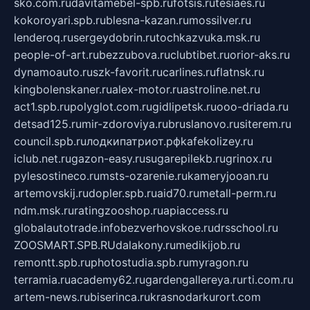
sko.com.ru
davitamebel-spb.ru
fotsis.ru
tesiaes.ru
kokoroyari.spb.ru
blesna-kazan.ru
mossilver.ru
lenderoq.ru
sergeydobrin.ru
tochkazvuka.msk.ru
people-of-art.ru
bezzubova.ru
clubtibet.ru
orior-aks.ru
dynamoauto.ru
szk-favorit.ru
carlines.ru
flatnsk.ru
kingbolenskaner.ru
alex-motor.ru
astroline.net.ru
act1.spb.ru
polyglot.com.ru
gidlipetsk.ru
ooo-driada.ru
detsad125.ru
mir-zdoroviya.ru
bruslanovo.ru
siterem.ru
council.spb.ru
лодкипатриот.рф
kafekolizey.ru
iclub.net.ru
gazon-easy.ru
sugarepilekb.ru
grinox.ru
pylesostineco.ru
msts-ozarenie.ru
kameryjooan.ru
artemovskij.ru
dopler.spb.ru
aid70.ru
metall-perm.ru
ndm.msk.ru
ratingzooshop.ru
apiaccess.ru
globalautotrade.info
bezverhovskoe.ru
drsschool.ru
ZOOSMART.SPB.RU
dalakony.ru
medikijob.ru
remontt.spb.ru
photostudia.spb.ru
myragon.ru
terramia.ru
academy62.ru
gardengallereya.ru
rti.com.ru
artem-news.ru
biserinca.ru
krasnodarkurort.com