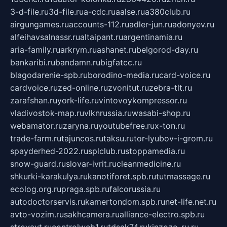
3-d-file.ru
3d-file.ru
a-cdc.ru
aalse.ru
a380club.ru
airgungames.ru
accounts-112.ru
adler-jun.ru
adonyev.ru
alfeihavsalnassr.ru
altaipant.ru
argentinamia.ru
aria-family.ru
arkrym.ru
ashanet.ru
belgorod-day.ru
bankaribi.ru
bandamn.ru
bigfatcc.ru
blagodarenie-spb.ru
borodino-media.ru
card-voice.ru
cardvoice.ru
zed-online.ru
zvonitut.ru
zebra-tlt.ru
zarafshan.ru
york-life.ru
vintovoykompressor.ru
vladivostok-map.ru
vlknrussia.ru
wasabi-shop.ru
webamator.ru
zaryna.ru
youtubefree.ru
x-ton.ru
trade-farm.ru
tajuncos.ru
taksu.ru
tor-lyubov-i-grom.ru
spayderhed-2022.ru
splclub.ru
stoppamedia.ru
snow-guard.ru
slovar-ivrit.ru
cleanmedicine.ru
shkurki-karakulya.ru
kanotiforet.spb.ru
tutmassage.ru
ecolog.org.ru
praga.spb.ru
falcorussia.ru
autodoctorservis.ru
kamertondom.spb.ru
net-life.net.ru
avto-vozim.ru
sakhcamera.ru
alliance-electro.spb.ru