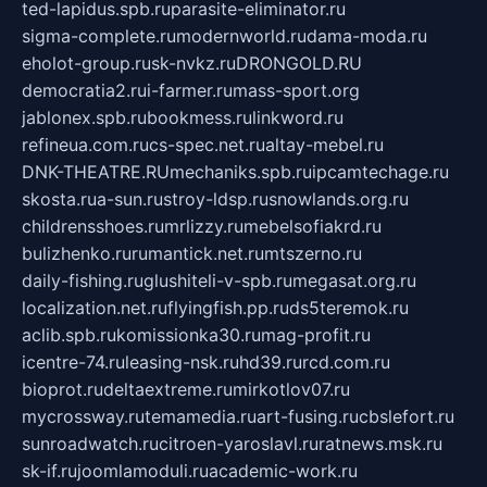
ted-lapidus.spb.ru
parasite-eliminator.ru
sigma-complete.ru
modernworld.ru
dama-moda.ru
eholot-group.ru
sk-nvkz.ru
DRONGOLD.RU
democratia2.ru
i-farmer.ru
mass-sport.org
jablonex.spb.ru
bookmess.ru
linkword.ru
refineua.com.ru
cs-spec.net.ru
altay-mebel.ru
DNK-THEATRE.RU
mechaniks.spb.ru
ipcamtechage.ru
skosta.ru
a-sun.ru
stroy-ldsp.ru
snowlands.org.ru
childrensshoes.ru
mrlizzy.ru
mebelsofiakrd.ru
bulizhenko.ru
rumantick.net.ru
mtszerno.ru
daily-fishing.ru
glushiteli-v-spb.ru
megasat.org.ru
localization.net.ru
flyingfish.pp.ru
ds5teremok.ru
aclib.spb.ru
komissionka30.ru
mag-profit.ru
icentre-74.ru
leasing-nsk.ru
hd39.ru
rcd.com.ru
bioprot.ru
deltaextreme.ru
mirkotlov07.ru
mycrossway.ru
temamedia.ru
art-fusing.ru
cbslefort.ru
sunroadwatch.ru
citroen-yaroslavl.ru
ratnews.msk.ru
sk-if.ru
joomlamoduli.ru
academic-work.ru