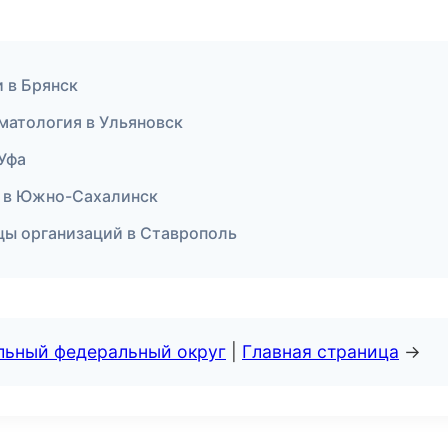
и в Брянск
оматология в Ульяновск
 Уфа
и в Южно-Сахалинск
цы организаций в Ставрополь
альный федеральный округ
|
Главная страница
→