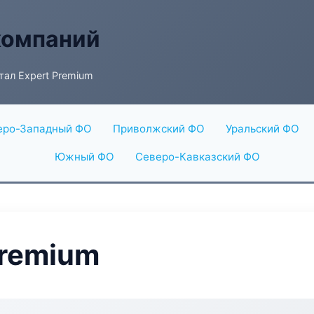
компаний
тал Expert Premium
еро-Западный ФО
Приволжский ФО
Уральский ФО
Южный ФО
Северо-Кавказский ФО
Premium