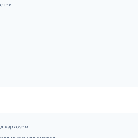
осток
од наркозом