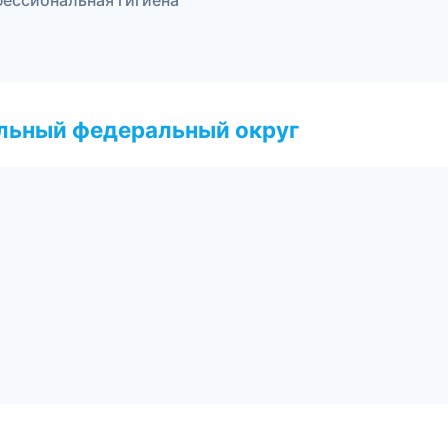
фессиональная гигиена
альный федеральный округ