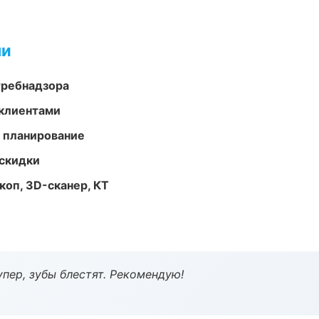
ми
требнадзора
 клиентами
 планирование
скидки
оп, 3D-сканер, КТ
пер, зубы блестят. Рекомендую!