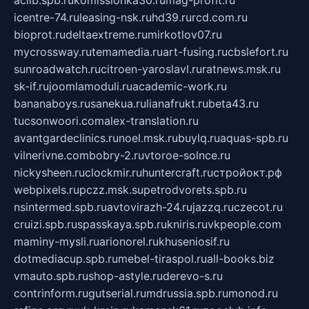
aclib.spb.ru
komissionka30.ru
mag-profit.ru
icentre-74.ru
leasing-nsk.ru
hd39.ru
rcd.com.ru
bioprot.ru
deltaextreme.ru
mirkotlov07.ru
mycrossway.ru
temamedia.ru
art-fusing.ru
cbslefort.ru
sunroadwatch.ru
citroen-yaroslavl.ru
ratnews.msk.ru
sk-if.ru
joomlamoduli.ru
academic-work.ru
bananaboys.ru
sanekua.ru
lianafrukt.ru
beta43.ru
tucsonwoori.com
alex-translation.ru
avantgardeclinics.ru
noel.msk.ru
buylq.ru
aquas-spb.ru
vilnerivne.com
bobry-2.ru
vtoroe-solnce.ru
nickysheen.ru
clockmir.ru
huntercraft.ru
стройокт.рф
webpixels.ru
pczz.msk.su
petrodvorets.spb.ru
nsintermed.spb.ru
avtovirazh-24.ru
jazzq.ru
czecot.ru
cruizi.spb.ru
spasskaya.spb.ru
kniris.ru
vkpeople.com
maminy-mysli.ru
arionorel.ru
khuseniosif.ru
dotmediacup.spb.ru
mebel-tiraspol.ru
all-books.biz
vmauto.spb.ru
shop-astyle.ru
derevo-s.ru
contrinform.ru
gutserial.ru
mdrussia.spb.ru
monod.ru