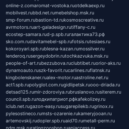
online-z.com
aromat-vostoka.ru
otdelkaexp.ru
mobilvest.ru
bbd.net.ru
mebelshop.msk.ru
smp-forum.ru
bastion-td.ru
kosmoscreative.ru
avrmotors.ru
art-galadesign.ru
tiffany-c.ru
ecostep-samara.ru
d-p.spb.ru
галактика73.рф
sko.com.ru
davitamebel-spb.ru
fotsis.ru
tesiaes.ru
kokoroyari.spb.ru
blesna-kazan.ru
mossilver.ru
lenderoq.ru
sergeydobrin.ru
tochkazvuka.msk.ru
people-of-art.ru
bezzubova.ru
clubtibet.ru
orior-aks.ru
dynamoauto.ru
szk-favorit.ru
carlines.ru
flatnsk.ru
kingbolenskaner.ru
alex-motor.ru
astroline.net.ru
act1.spb.ru
polyglot.com.ru
gidlipetsk.ru
ooo-driada.ru
detsad125.ru
mir-zdoroviya.ru
bruslanovo.ru
siterem.ru
council.spb.ru
лодкипатриот.рф
kafekolizey.ru
iclub.net.ru
gazon-easy.ru
sugarepilekb.ru
grinox.ru
pylesostineco.ru
msts-ozarenie.ru
kameryjooan.ru
artemovskij.ru
dopler.spb.ru
aid70.ru
metall-perm.ru
ndm.msk.ru
ratingzooshop.ru
apiaccess.ru