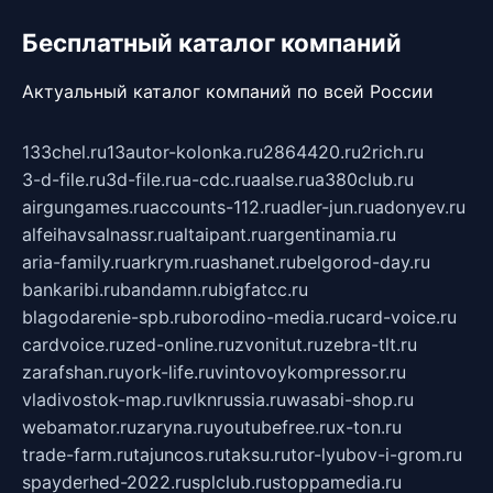
Бесплатный каталог компаний
Актуальный каталог компаний по всей России
133chel.ru
13autor-kolonka.ru
2864420.ru
2rich.ru
3-d-file.ru
3d-file.ru
a-cdc.ru
aalse.ru
a380club.ru
airgungames.ru
accounts-112.ru
adler-jun.ru
adonyev.ru
alfeihavsalnassr.ru
altaipant.ru
argentinamia.ru
aria-family.ru
arkrym.ru
ashanet.ru
belgorod-day.ru
bankaribi.ru
bandamn.ru
bigfatcc.ru
blagodarenie-spb.ru
borodino-media.ru
card-voice.ru
cardvoice.ru
zed-online.ru
zvonitut.ru
zebra-tlt.ru
zarafshan.ru
york-life.ru
vintovoykompressor.ru
vladivostok-map.ru
vlknrussia.ru
wasabi-shop.ru
webamator.ru
zaryna.ru
youtubefree.ru
x-ton.ru
trade-farm.ru
tajuncos.ru
taksu.ru
tor-lyubov-i-grom.ru
spayderhed-2022.ru
splclub.ru
stoppamedia.ru