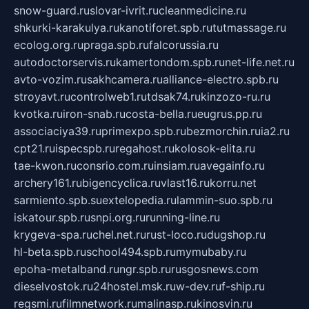
snow-guard.ru
slovar-ivrit.ru
cleanmedicine.ru
shkurki-karakulya.ru
kanotiforet.spb.ru
tutmassage.ru
ecolog.org.ru
praga.spb.ru
falcorussia.ru
autodoctorservis.ru
kamertondom.spb.ru
net-life.net.ru
avto-vozim.ru
sakhcamera.ru
alliance-electro.spb.ru
stroyavt.ru
controlweb1.ru
tdsak74.ru
kinzozo-ru.ru
kvotka.ru
iron-snab.ru
costa-bella.ru
eugrus.pp.ru
associaciya39.ru
primexpo.spb.ru
bezmorchin.ru
ia2.ru
cpt21.ru
ispecspb.ru
regahost.ru
kolosok-elita.ru
tae-kwon.ru
consrio.com.ru
insiam.ru
avegainfo.ru
archery161.ru
bigencyclica.ru
vlast16.ru
korru.net
sarmiento.spb.su
extelopedia.ru
lammin-suo.spb.ru
iskatour.spb.ru
snpi.org.ru
running-line.ru
krygeva-spa.ru
chel.net.ru
rust-loco.ru
dugshop.ru
hl-beta.spb.ru
school494.spb.ru
mymubaby.ru
epoha-metalband.ru
ngr.spb.ru
rusgosnews.com
dieselvostok.ru
24hostel.msk.ru
w-dev.ru
f-ship.ru
regsmi.ru
filmnetwork.ru
malinasp.ru
kinosvin.ru