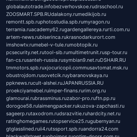
globalautotrade.info
bezverhovskoe.ru
drsschool.ru
ZOOSMART.SPB.RU
dalakony.ru
medikijob.ru
remontt.spb.ru
photostudia.spb.ru
myragon.ru
terramia.ru
academy62.ru
gardengallereya.ru
rti.com.ru
artem-news.ru
biserinca.ru
krasnodarkurort.com
imshowtv.ru
mebel-v-tule.ru
mobtopik.ru
pcsecurity.net.ru
tool-sib.ru
multimetrunit.ru
sp-tour.ru
fan-cs.ru
santeh-russia.ru
symbian9.net.ru
DSHAIR.RU
tmmotors.spb.ru
xjocuricopii.com
musavtomat.msk.ru
obustrojdom.ru
sovetcik.ru
ybaranovskaya.ru
ppknews.ru
cult-alshei.ru
JAPANRUSSIA.RU
proekciyamebel.ru
imper-finans.ru
rim.org.ru
glamourai.ru
brassminus.ru
zabor-pro.ru
ftn.pp.ru
dorogoe58.ru
laimengpacker.ru
kuzova-zapchasti.ru
sageerp.ru
taxodrom.ru
dsrazvitie.ru
hardcity.net.ru
ratinghomegames.ru
topservice25.ru
gubernyan.ru
gtglasslined.ru
ii4.ru
tssport.spb.ru
andorra24.com
blackwallstreet.ru
oboimos.ru
optim-doors.com.ru