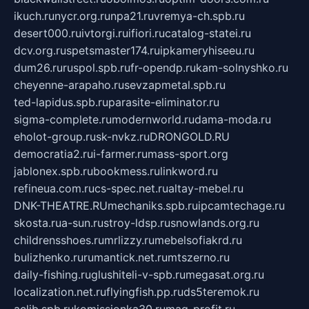
ikuch.ru
nycr.org.ru
npa21.ru
vremya-ch.spb.ru
desert000.ru
ivtorgi.ru
ifiori.ru
catalog-statei.ru
dcv.org.ru
spetsmaster174.ru
ipkameryhiseeu.ru
dum26.ru
ruspol.spb.ru
fr-opendp.ru
kam-solnyshko.ru
cheyenne-arapaho.ru
sevzapmetal.spb.ru
ted-lapidus.spb.ru
parasite-eliminator.ru
sigma-complete.ru
modernworld.ru
dama-moda.ru
eholot-group.ru
sk-nvkz.ru
DRONGOLD.RU
democratia2.ru
i-farmer.ru
mass-sport.org
jablonex.spb.ru
bookmess.ru
linkword.ru
refineua.com.ru
cs-spec.net.ru
altay-mebel.ru
DNK-THEATRE.RU
mechaniks.spb.ru
ipcamtechage.ru
skosta.ru
a-sun.ru
stroy-ldsp.ru
snowlands.org.ru
childrensshoes.ru
mrlizzy.ru
mebelsofiakrd.ru
bulizhenko.ru
rumantick.net.ru
mtszerno.ru
daily-fishing.ru
glushiteli-v-spb.ru
megasat.org.ru
localization.net.ru
flyingfish.pp.ru
ds5teremok.ru