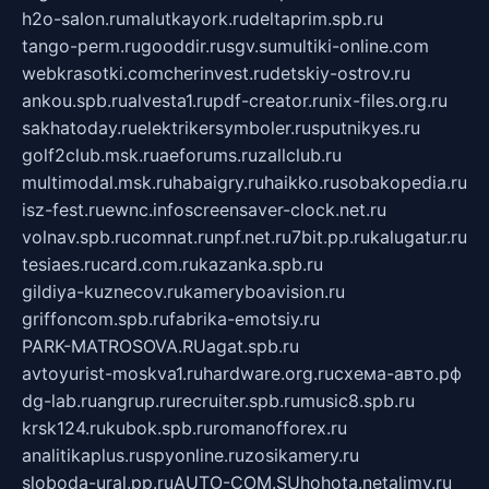
h2o-salon.ru
malutkayork.ru
deltaprim.spb.ru
tango-perm.ru
gooddir.ru
sgv.su
multiki-online.com
webkrasotki.com
cherinvest.ru
detskiy-ostrov.ru
ankou.spb.ru
alvesta1.ru
pdf-creator.ru
nix-files.org.ru
sakhatoday.ru
elektrikersymboler.ru
sputnikyes.ru
golf2club.msk.ru
aeforums.ru
zallclub.ru
multimodal.msk.ru
habaigry.ru
haikko.ru
sobakopedia.ru
isz-fest.ru
ewnc.info
screensaver-clock.net.ru
volnav.spb.ru
comnat.ru
npf.net.ru
7bit.pp.ru
kalugatur.ru
tesiaes.ru
card.com.ru
kazanka.spb.ru
gildiya-kuznecov.ru
kameryboavision.ru
griffoncom.spb.ru
fabrika-emotsiy.ru
PARK-MATROSOVA.RU
agat.spb.ru
avtoyurist-moskva1.ru
hardware.org.ru
схема-авто.рф
dg-lab.ru
angrup.ru
recruiter.spb.ru
music8.spb.ru
krsk124.ru
kubok.spb.ru
romanofforex.ru
analitikaplus.ru
spyonline.ru
zosikamery.ru
sloboda-ural.pp.ru
AUTO-COM.SU
hohota.net
alimy.ru