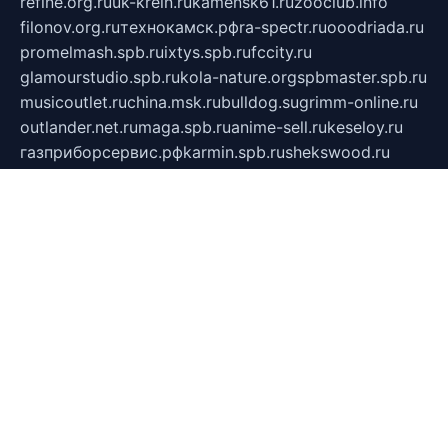
refine.org.ru
uk-krein.ru
kamensk61.ru
zooclub.info
filonov.org.ru
технокамск.рф
ra-spectr.ru
ooodriada.ru
promelmash.spb.ru
ixtys.spb.ru
fccity.ru
glamourstudio.spb.ru
kola-nature.org
spbmaster.spb.ru
musicoutlet.ru
china.msk.ru
bulldog.su
grimm-online.ru
outlander.net.ru
maga.spb.ru
anime-sell.ru
keseloy.ru
газприборсервис.рф
karmin.spb.ru
shekswood.ru
tischlermebel.ru
automall66.ru
mag-vladimir.ru
yardbar.ru
kiwitour.spb.ru
indesign.com.ru
freestylemebel.ru
bany-samara.ru
rsei.ru
naidisvoyput.ru
mgsn-invest.ru
ipkamerasannce.ru
alicante-house.ru
ibelka74.ru
cozyhouse.info
vlkargalev-studio.ru
700mb.ru
figura-ufa.ru
alina-live.ru
belarusiannews.ru
womenknow.ru
dos-vniimk.ru
sega.net.ru
dv.net.ru
phenomenonsofhistory.com
telesputnik.net.ru
wall.pp.ru
pylesosroidmi.ru
gtc-clan.ru
cligs.ru
bibikazap.ru
popova.org.ru
netwhistler.spb.ru
bellvil.ru
bonzon.ru
iss-vladik.ru