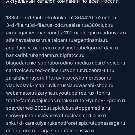
Актуальный каталог компаний по всей России
133chel.ru
13autor-kolonka.ru
2864420.ru
2rich.ru
3-d-file.ru
3d-file.ru
a-cdc.ru
aalse.ru
a380club.ru
airgungames.ru
accounts-112.ru
adler-jun.ru
adonyev.ru
alfeihavsalnassr.ru
altaipant.ru
argentinamia.ru
aria-family.ru
arkrym.ru
ashanet.ru
belgorod-day.ru
bankaribi.ru
bandamn.ru
bigfatcc.ru
blagodarenie-spb.ru
borodino-media.ru
card-voice.ru
cardvoice.ru
zed-online.ru
zvonitut.ru
zebra-tlt.ru
zarafshan.ru
york-life.ru
vintovoykompressor.ru
vladivostok-map.ru
vlknrussia.ru
wasabi-shop.ru
webamator.ru
zaryna.ru
youtubefree.ru
x-ton.ru
trade-farm.ru
tajuncos.ru
taksu.ru
tor-lyubov-i-grom.ru
spayderhed-2022.ru
splclub.ru
stoppamedia.ru
snow-guard.ru
slovar-ivrit.ru
cleanmedicine.ru
shkurki-karakulya.ru
kanotiforet.spb.ru
tutmassage.ru
ecolog.org.ru
praga.spb.ru
falcorussia.ru