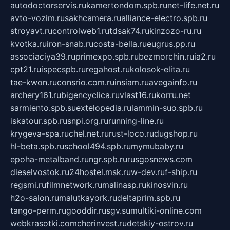
autodoctorservis.ru
kamertondom.spb.ru
net-life.net.ru
avto-vozim.ru
sakhcamera.ru
alliance-electro.spb.ru
stroyavt.ru
controlweb1.ru
tdsak74.ru
kinzozo-ru.ru
kvotka.ru
iron-snab.ru
costa-bella.ru
eugrus.pp.ru
associaciya39.ru
primexpo.spb.ru
bezmorchin.ru
ia2.ru
cpt21.ru
ispecspb.ru
regahost.ru
kolosok-elita.ru
tae-kwon.ru
consrio.com.ru
insiam.ru
avegainfo.ru
archery161.ru
bigencyclica.ru
vlast16.ru
korru.net
sarmiento.spb.su
extelopedia.ru
lammin-suo.spb.ru
iskatour.spb.ru
snpi.org.ru
running-line.ru
krygeva-spa.ru
chel.net.ru
rust-loco.ru
dugshop.ru
hl-beta.spb.ru
school494.spb.ru
mymubaby.ru
epoha-metalband.ru
ngr.spb.ru
rusgosnews.com
dieselvostok.ru
24hostel.msk.ru
w-dev.ru
f-ship.ru
regsmi.ru
filmnetwork.ru
malinasp.ru
kinosvin.ru
h2o-salon.ru
malutkayork.ru
deltaprim.spb.ru
tango-perm.ru
gooddir.ru
sgv.su
multiki-online.com
webkrasotki.com
cherinvest.ru
detskiy-ostrov.ru