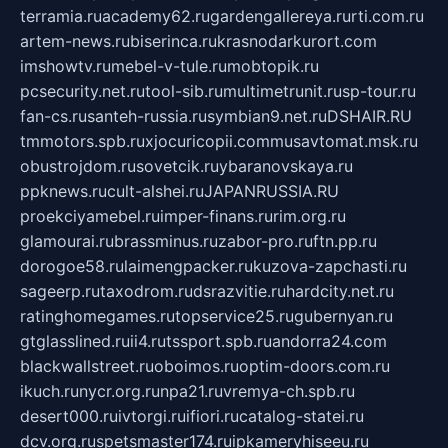
terramia.ru
academy62.ru
gardengallereya.ru
rti.com.ru
artem-news.ru
biserinca.ru
krasnodarkurort.com
imshowtv.ru
mebel-v-tule.ru
mobtopik.ru
pcsecurity.net.ru
tool-sib.ru
multimetrunit.ru
sp-tour.ru
fan-cs.ru
santeh-russia.ru
symbian9.net.ru
DSHAIR.RU
tmmotors.spb.ru
xjocuricopii.com
musavtomat.msk.ru
obustrojdom.ru
sovetcik.ru
ybaranovskaya.ru
ppknews.ru
cult-alshei.ru
JAPANRUSSIA.RU
proekciyamebel.ru
imper-finans.ru
rim.org.ru
glamourai.ru
brassminus.ru
zabor-pro.ru
ftn.pp.ru
dorogoe58.ru
laimengpacker.ru
kuzova-zapchasti.ru
sageerp.ru
taxodrom.ru
dsrazvitie.ru
hardcity.net.ru
ratinghomegames.ru
topservice25.ru
gubernyan.ru
gtglasslined.ru
ii4.ru
tssport.spb.ru
andorra24.com
blackwallstreet.ru
oboimos.ru
optim-doors.com.ru
ikuch.ru
nycr.org.ru
npa21.ru
vremya-ch.spb.ru
desert000.ru
ivtorgi.ru
ifiori.ru
catalog-statei.ru
dcv.org.ru
spetsmaster174.ru
ipkameryhiseeu.ru