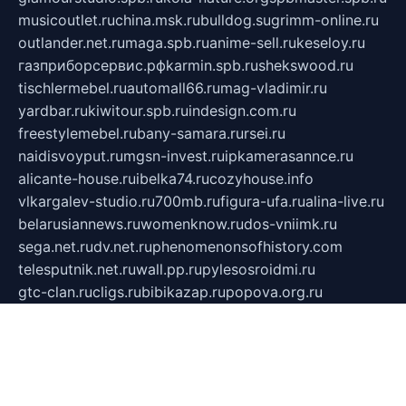
musicoutlet.ru
china.msk.ru
bulldog.su
grimm-online.ru
outlander.net.ru
maga.spb.ru
anime-sell.ru
keseloy.ru
газприборсервис.рф
karmin.spb.ru
shekswood.ru
tischlermebel.ru
automall66.ru
mag-vladimir.ru
yardbar.ru
kiwitour.spb.ru
indesign.com.ru
freestylemebel.ru
bany-samara.ru
rsei.ru
naidisvoyput.ru
mgsn-invest.ru
ipkamerasannce.ru
alicante-house.ru
ibelka74.ru
cozyhouse.info
vlkargalev-studio.ru
700mb.ru
figura-ufa.ru
alina-live.ru
belarusiannews.ru
womenknow.ru
dos-vniimk.ru
sega.net.ru
dv.net.ru
phenomenonsofhistory.com
telesputnik.net.ru
wall.pp.ru
pylesosroidmi.ru
gtc-clan.ru
cligs.ru
bibikazap.ru
popova.org.ru
netwhistler.spb.ru
bellvil.ru
bonzon.ru
iss-vladik.ru
defiparis.net.ru
las-gryzas.ru
amku.ru
electednews.spb.ru
feather.org.ru
spar72.ru
tankiigri.ru
dominus.com.ru
ibtree.ru
sanykool.pp.ru
unixlib.org.ru
menatep.spb.ru
gartenterrassen.ru
printeka.ru