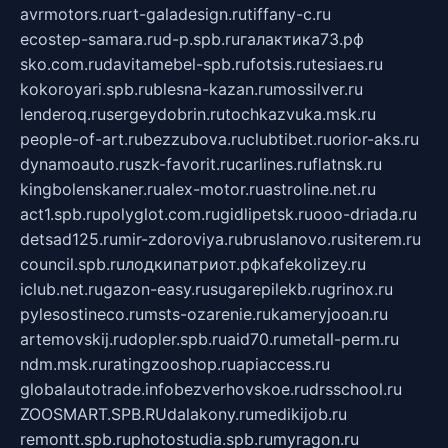
avrmotors.ru
art-galadesign.ru
tiffany-c.ru
ecostep-samara.ru
d-p.spb.ru
галактика73.рф
sko.com.ru
davitamebel-spb.ru
fotsis.ru
tesiaes.ru
kokoroyari.spb.ru
blesna-kazan.ru
mossilver.ru
lenderoq.ru
sergeydobrin.ru
tochkazvuka.msk.ru
people-of-art.ru
bezzubova.ru
clubtibet.ru
orior-aks.ru
dynamoauto.ru
szk-favorit.ru
carlines.ru
flatnsk.ru
kingbolenskaner.ru
alex-motor.ru
astroline.net.ru
act1.spb.ru
polyglot.com.ru
gidlipetsk.ru
ooo-driada.ru
detsad125.ru
mir-zdoroviya.ru
bruslanovo.ru
siterem.ru
council.spb.ru
лодкипатриот.рф
kafekolizey.ru
iclub.net.ru
gazon-easy.ru
sugarepilekb.ru
grinox.ru
pylesostineco.ru
msts-ozarenie.ru
kameryjooan.ru
artemovskij.ru
dopler.spb.ru
aid70.ru
metall-perm.ru
ndm.msk.ru
ratingzooshop.ru
apiaccess.ru
globalautotrade.info
bezverhovskoe.ru
drsschool.ru
ZOOSMART.SPB.RU
dalakony.ru
medikijob.ru
remontt.spb.ru
photostudia.spb.ru
myragon.ru