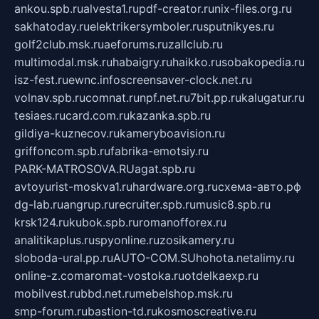
ankou.spb.ru
alvesta1.ru
pdf-creator.ru
nix-files.org.ru
sakhatoday.ru
elektrikersymboler.ru
sputnikyes.ru
golf2club.msk.ru
aeforums.ru
zallclub.ru
multimodal.msk.ru
habaigry.ru
haikko.ru
sobakopedia.ru
isz-fest.ru
ewnc.info
screensaver-clock.net.ru
volnav.spb.ru
comnat.ru
npf.net.ru
7bit.pp.ru
kalugatur.ru
tesiaes.ru
card.com.ru
kazanka.spb.ru
gildiya-kuznecov.ru
kameryboavision.ru
griffoncom.spb.ru
fabrika-emotsiy.ru
PARK-MATROSOVA.RU
agat.spb.ru
avtoyurist-moskva1.ru
hardware.org.ru
схема-авто.рф
dg-lab.ru
angrup.ru
recruiter.spb.ru
music8.spb.ru
krsk124.ru
kubok.spb.ru
romanofforex.ru
analitikaplus.ru
spyonline.ru
zosikamery.ru
sloboda-ural.pp.ru
AUTO-COM.SU
hohota.net
alimy.ru
online-z.com
aromat-vostoka.ru
otdelkaexp.ru
mobilvest.ru
bbd.net.ru
mebelshop.msk.ru
smp-forum.ru
bastion-td.ru
kosmoscreative.ru