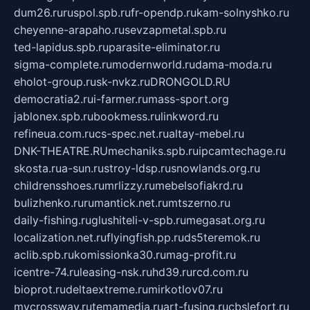
dum26.ru
ruspol.spb.ru
fr-opendp.ru
kam-solnyshko.ru
cheyenne-arapaho.ru
sevzapmetal.spb.ru
ted-lapidus.spb.ru
parasite-eliminator.ru
sigma-complete.ru
modernworld.ru
dama-moda.ru
eholot-group.ru
sk-nvkz.ru
DRONGOLD.RU
democratia2.ru
i-farmer.ru
mass-sport.org
jablonex.spb.ru
bookmess.ru
linkword.ru
refineua.com.ru
cs-spec.net.ru
altay-mebel.ru
DNK-THEATRE.RU
mechaniks.spb.ru
ipcamtechage.ru
skosta.ru
a-sun.ru
stroy-ldsp.ru
snowlands.org.ru
childrensshoes.ru
mrlizzy.ru
mebelsofiakrd.ru
bulizhenko.ru
rumantick.net.ru
mtszerno.ru
daily-fishing.ru
glushiteli-v-spb.ru
megasat.org.ru
localization.net.ru
flyingfish.pp.ru
ds5teremok.ru
aclib.spb.ru
komissionka30.ru
mag-profit.ru
icentre-74.ru
leasing-nsk.ru
hd39.ru
rcd.com.ru
bioprot.ru
deltaextreme.ru
mirkotlov07.ru
mycrossway.ru
temamedia.ru
art-fusing.ru
cbslefort.ru