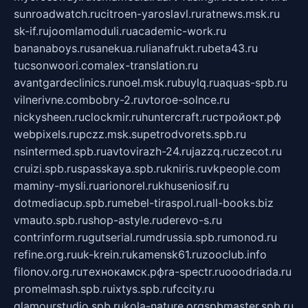
sunroadwatch.ru
citroen-yaroslavl.ru
ratnews.msk.ru
sk-if.ru
joomlamoduli.ru
academic-work.ru
bananaboys.ru
sanekua.ru
lianafrukt.ru
beta43.ru
tucsonwoori.com
alex-translation.ru
avantgardeclinics.ru
noel.msk.ru
buylq.ru
aquas-spb.ru
vilnerivne.com
bobry-2.ru
vtoroe-solnce.ru
nickysheen.ru
clockmir.ru
huntercraft.ru
стройокт.рф
webpixels.ru
pczz.msk.su
petrodvorets.spb.ru
nsintermed.spb.ru
avtovirazh-24.ru
jazzq.ru
czecot.ru
cruizi.spb.ru
spasskaya.spb.ru
kniris.ru
vkpeople.com
maminy-mysli.ru
arionorel.ru
khuseniosif.ru
dotmediacup.spb.ru
mebel-tiraspol.ru
all-books.biz
vmauto.spb.ru
shop-astyle.ru
derevo-s.ru
contrinform.ru
gutserial.ru
mdrussia.spb.ru
monod.ru
refine.org.ru
uk-krein.ru
kamensk61.ru
zooclub.info
filonov.org.ru
технокамск.рф
ra-spectr.ru
ooodriada.ru
promelmash.spb.ru
ixtys.spb.ru
fccity.ru
glamourstudio.spb.ru
kola-nature.org
spbmaster.spb.ru