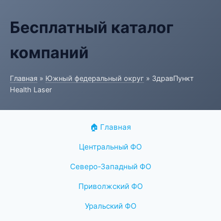
Бесплатный каталог
компаний
Главная
»
Южный федеральный округ
» ЗдравПункт
Health Laser
🏠 Главная
Центральный ФО
Северо-Западный ФО
Приволжский ФО
Уральский ФО