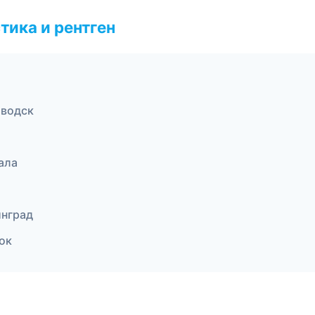
тика и рентген
аводск
ала
инград
ок