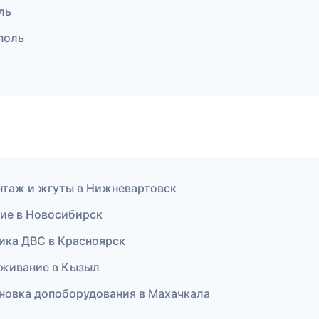
ль
поль
онтаж и жгуты в Нижневартовск
ние в Новосибирск
ика ДВС в Красноярск
уживание в Кызыл
ановка допоборудования в Махачкала