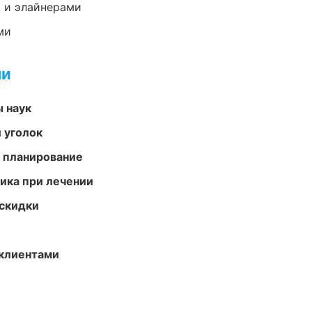
 и элайнерами
ми
ми
ы наук
 уголок
 планирование
тика при лечении
скидки
 клиентами