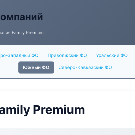
компаний
огия Family Premium
ро-Западный ФО
Приволжский ФО
Уральский ФО
Южный ФО
Северо-Кавказский ФО
amily Premium