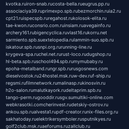
kvotka.ru
iron-snab.ru
costa-bella.ru
eugrus.pp.ru
associaciya39.ru
primexpo.spb.ru
bezmorchin.ru
ia2.ru
cpt21.ru
ispecspb.ru
regahost.ru
kolosok-elita.ru
tae-kwon.ru
consrio.com.ru
insiam.ru
avegainfo.ru
archery161.ru
bigencyclica.ru
vlast16.ru
korru.net
sarmiento.spb.su
extelopedia.ru
lammin-suo.spb.ru
iskatour.spb.ru
snpi.org.ru
running-line.ru
krygeva-spa.ru
chel.net.ru
rust-loco.ru
dugshop.ru
hl-beta.spb.ru
school494.spb.ru
mymubaby.ru
epoha-metalband.ru
ngr.spb.ru
rusgosnews.com
dieselvostok.ru
24hostel.msk.ru
w-dev.ru
f-ship.ru
regsmi.ru
filmnetwork.ru
malinasp.ru
kinosvin.ru
h2o-salon.ru
malutkayork.ru
deltaprim.spb.ru
tango-perm.ru
gooddir.ru
sgv.su
multiki-online.com
webkrasotki.com
cherinvest.ru
detskiy-ostrov.ru
ankou.spb.ru
alvesta1.ru
pdf-creator.ru
nix-files.org.ru
sakhatoday.ru
elektrikersymboler.ru
sputnikyes.ru
golf2club.msk.ru
aeforums.ru
zallclub.ru