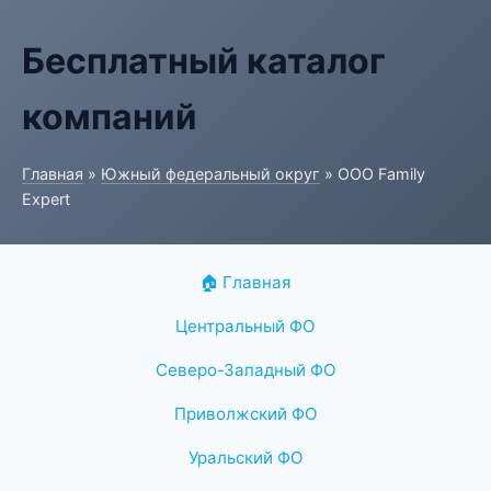
Бесплатный каталог
компаний
Главная
»
Южный федеральный округ
» ООО Family
Expert
🏠 Главная
Центральный ФО
Северо-Западный ФО
Приволжский ФО
Уральский ФО