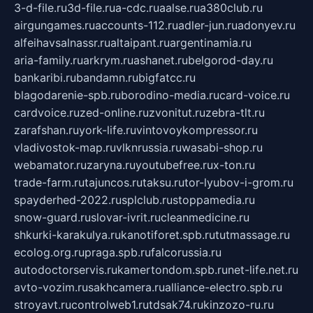
3-d-file.ru
3d-file.ru
a-cdc.ru
aalse.ru
a380club.ru
airgungames.ru
accounts-112.ru
adler-jun.ru
adonyev.ru
alfeihavsalnassr.ru
altaipant.ru
argentinamia.ru
aria-family.ru
arkrym.ru
ashanet.ru
belgorod-day.ru
bankaribi.ru
bandamn.ru
bigfatcc.ru
blagodarenie-spb.ru
borodino-media.ru
card-voice.ru
cardvoice.ru
zed-online.ru
zvonitut.ru
zebra-tlt.ru
zarafshan.ru
york-life.ru
vintovoykompressor.ru
vladivostok-map.ru
vlknrussia.ru
wasabi-shop.ru
webamator.ru
zaryna.ru
youtubefree.ru
x-ton.ru
trade-farm.ru
tajuncos.ru
taksu.ru
tor-lyubov-i-grom.ru
spayderhed-2022.ru
splclub.ru
stoppamedia.ru
snow-guard.ru
slovar-ivrit.ru
cleanmedicine.ru
shkurki-karakulya.ru
kanotiforet.spb.ru
tutmassage.ru
ecolog.org.ru
praga.spb.ru
falcorussia.ru
autodoctorservis.ru
kamertondom.spb.ru
net-life.net.ru
avto-vozim.ru
sakhcamera.ru
alliance-electro.spb.ru
stroyavt.ru
controlweb1.ru
tdsak74.ru
kinzozo-ru.ru