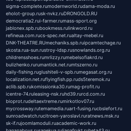
sigma-complete.ru
modernworld.ru
dama-moda.ru
eholot-group.ru
sk-nvkz.ru
DRONGOLD.RU
democratia2.ru
i-farmer.ru
mass-sport.org
jablonex.spb.ru
bookmess.ru
linkword.ru
refineua.com.ru
cs-spec.net.ru
altay-mebel.ru
DNK-THEATRE.RU
mechaniks.spb.ru
ipcamtechage.ru
skosta.ru
a-sun.ru
stroy-ldsp.ru
snowlands.org.ru
childrensshoes.ru
mrlizzy.ru
mebelsofiakrd.ru
bulizhenko.ru
rumantick.net.ru
mtszerno.ru
daily-fishing.ru
glushiteli-v-spb.ru
megasat.org.ru
localization.net.ru
flyingfish.pp.ru
ds5teremok.ru
aclib.spb.ru
komissionka30.ru
mag-profit.ru
icentre-74.ru
leasing-nsk.ru
hd39.ru
rcd.com.ru
bioprot.ru
deltaextreme.ru
mirkotlov07.ru
mycrossway.ru
temamedia.ru
art-fusing.ru
cbslefort.ru
sunroadwatch.ru
citroen-yaroslavl.ru
ratnews.msk.ru
sk-if.ru
joomlamoduli.ru
academic-work.ru
bananaboys.ru
sanekua.ru
lianafrukt.ru
beta43.ru