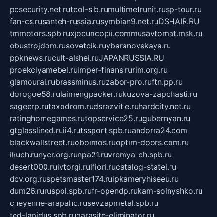
pcsecurity.net.ru
tool-sib.ru
multimetrunit.ru
sp-tour.ru
fan-cs.ru
santeh-russia.ru
symbian9.net.ru
DSHAIR.RU
tmmotors.spb.ru
xjocuricopii.com
musavtomat.msk.ru
obustrojdom.ru
sovetcik.ru
ybaranovskaya.ru
ppknews.ru
cult-alshei.ru
JAPANRUSSIA.RU
proekciyamebel.ru
imper-finans.ru
rim.org.ru
glamourai.ru
brassminus.ru
zabor-pro.ru
ftn.pp.ru
dorogoe58.ru
laimengpacker.ru
kuzova-zapchasti.ru
sageerp.ru
taxodrom.ru
dsrazvitie.ru
hardcity.net.ru
ratinghomegames.ru
topservice25.ru
gubernyan.ru
gtglasslined.ru
ii4.ru
tssport.spb.ru
andorra24.com
blackwallstreet.ru
oboimos.ru
optim-doors.com.ru
ikuch.ru
nycr.org.ru
npa21.ru
vremya-ch.spb.ru
desert000.ru
ivtorgi.ru
ifiori.ru
catalog-statei.ru
dcv.org.ru
spetsmaster174.ru
ipkameryhiseeu.ru
dum26.ru
ruspol.spb.ru
fr-opendp.ru
kam-solnyshko.ru
cheyenne-arapaho.ru
sevzapmetal.spb.ru
ted-lapidus.spb.ru
parasite-eliminator.ru