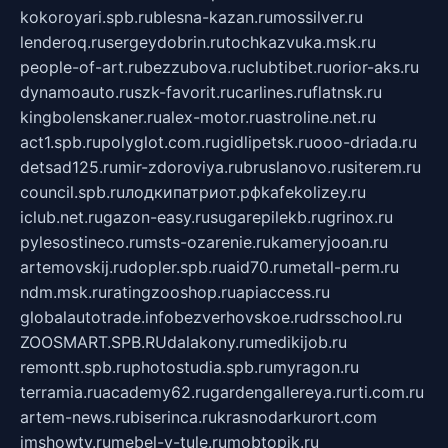
kokoroyari.spb.ru
blesna-kazan.ru
mossilver.ru
lenderoq.ru
sergeydobrin.ru
tochkazvuka.msk.ru
people-of-art.ru
bezzubova.ru
clubtibet.ru
orior-aks.ru
dynamoauto.ru
szk-favorit.ru
carlines.ru
flatnsk.ru
kingbolenskaner.ru
alex-motor.ru
astroline.net.ru
act1.spb.ru
polyglot.com.ru
gidlipetsk.ru
ooo-driada.ru
detsad125.ru
mir-zdoroviya.ru
bruslanovo.ru
siterem.ru
council.spb.ru
лодкипатриот.рф
kafekolizey.ru
iclub.net.ru
gazon-easy.ru
sugarepilekb.ru
grinox.ru
pylesostineco.ru
msts-ozarenie.ru
kameryjooan.ru
artemovskij.ru
dopler.spb.ru
aid70.ru
metall-perm.ru
ndm.msk.ru
ratingzooshop.ru
apiaccess.ru
globalautotrade.info
bezverhovskoe.ru
drsschool.ru
ZOOSMART.SPB.RU
dalakony.ru
medikijob.ru
remontt.spb.ru
photostudia.spb.ru
myragon.ru
terramia.ru
academy62.ru
gardengallereya.ru
rti.com.ru
artem-news.ru
biserinca.ru
krasnodarkurort.com
imshowtv.ru
mebel-v-tule.ru
mobtopik.ru