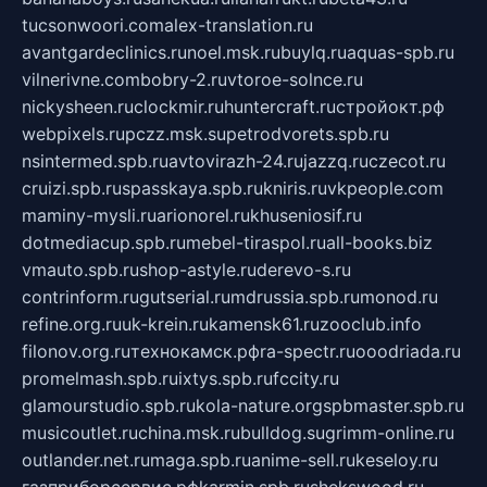
tucsonwoori.com
alex-translation.ru
avantgardeclinics.ru
noel.msk.ru
buylq.ru
aquas-spb.ru
vilnerivne.com
bobry-2.ru
vtoroe-solnce.ru
nickysheen.ru
clockmir.ru
huntercraft.ru
стройокт.рф
webpixels.ru
pczz.msk.su
petrodvorets.spb.ru
nsintermed.spb.ru
avtovirazh-24.ru
jazzq.ru
czecot.ru
cruizi.spb.ru
spasskaya.spb.ru
kniris.ru
vkpeople.com
maminy-mysli.ru
arionorel.ru
khuseniosif.ru
dotmediacup.spb.ru
mebel-tiraspol.ru
all-books.biz
vmauto.spb.ru
shop-astyle.ru
derevo-s.ru
contrinform.ru
gutserial.ru
mdrussia.spb.ru
monod.ru
refine.org.ru
uk-krein.ru
kamensk61.ru
zooclub.info
filonov.org.ru
технокамск.рф
ra-spectr.ru
ooodriada.ru
promelmash.spb.ru
ixtys.spb.ru
fccity.ru
glamourstudio.spb.ru
kola-nature.org
spbmaster.spb.ru
musicoutlet.ru
china.msk.ru
bulldog.su
grimm-online.ru
outlander.net.ru
maga.spb.ru
anime-sell.ru
keseloy.ru
газприборсервис.рф
karmin.spb.ru
shekswood.ru