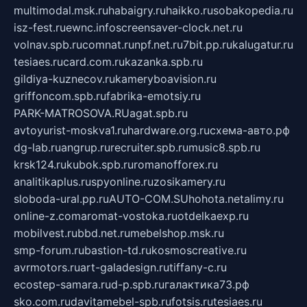
multimodal.msk.ru
habaigry.ru
haikko.ru
sobakopedia.ru
isz-fest.ru
ewnc.info
screensaver-clock.net.ru
volnav.spb.ru
comnat.ru
npf.net.ru
7bit.pp.ru
kalugatur.ru
tesiaes.ru
card.com.ru
kazanka.spb.ru
gildiya-kuznecov.ru
kameryboavision.ru
griffoncom.spb.ru
fabrika-emotsiy.ru
PARK-MATROSOVA.RU
agat.spb.ru
avtoyurist-moskva1.ru
hardware.org.ru
схема-авто.рф
dg-lab.ru
angrup.ru
recruiter.spb.ru
music8.spb.ru
krsk124.ru
kubok.spb.ru
romanofforex.ru
analitikaplus.ru
spyonline.ru
zosikamery.ru
sloboda-ural.pp.ru
AUTO-COM.SU
hohota.net
alimy.ru
online-z.com
aromat-vostoka.ru
otdelkaexp.ru
mobilvest.ru
bbd.net.ru
mebelshop.msk.ru
smp-forum.ru
bastion-td.ru
kosmoscreative.ru
avrmotors.ru
art-galadesign.ru
tiffany-c.ru
ecostep-samara.ru
d-p.spb.ru
галактика73.рф
sko.com.ru
davitamebel-spb.ru
fotsis.ru
tesiaes.ru