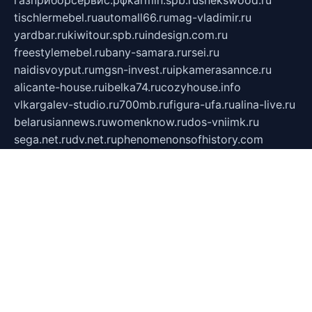
tischlermebel.ru
automall66.ru
mag-vladimir.ru
yardbar.ru
kiwitour.spb.ru
indesign.com.ru
freestylemebel.ru
bany-samara.ru
rsei.ru
naidisvoyput.ru
mgsn-invest.ru
ipkamerasannce.ru
alicante-house.ru
ibelka74.ru
cozyhouse.info
vlkargalev-studio.ru
700mb.ru
figura-ufa.ru
alina-live.ru
belarusiannews.ru
womenknow.ru
dos-vniimk.ru
sega.net.ru
dv.net.ru
phenomenonsofhistory.com
telesputnik.net.ru
wall.pp.ru
pylesosroidmi.ru
gtc-clan.ru
cligs.ru
bibikazap.ru
popova.org.ru
netwhistler.spb.ru
bellvil.ru
bonzon.ru
iss-vladik.ru
defiparis.net.ru
las-gryzas.ru
amku.ru
electednews.spb.ru
feather.org.ru
spar72.ru
tankiigri.ru
dominus.com.ru
ibtree.ru
sanykool.pp.ru
unixlib.org.ru
menatep.spb.ru
gartenterrassen.ru
printeka.ru
skvozilka.com.ru
parkovka-pub.ru
lovemobi.ru
art-ru.ru
emulatorz.com.ru
alucomp.com.ru
tatforum.com.ru