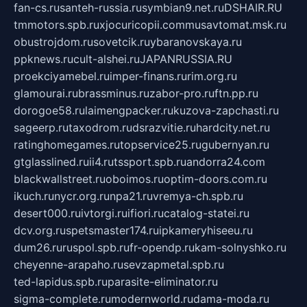
fan-cs.ru
santeh-russia.ru
symbian9.net.ru
DSHAIR.RU
tmmotors.spb.ru
xjocuricopii.com
musavtomat.msk.ru
obustrojdom.ru
sovetcik.ru
ybaranovskaya.ru
ppknews.ru
cult-alshei.ru
JAPANRUSSIA.RU
proekciyamebel.ru
imper-finans.ru
rim.org.ru
glamourai.ru
brassminus.ru
zabor-pro.ru
ftn.pp.ru
dorogoe58.ru
laimengpacker.ru
kuzova-zapchasti.ru
sageerp.ru
taxodrom.ru
dsrazvitie.ru
hardcity.net.ru
ratinghomegames.ru
topservice25.ru
gubernyan.ru
gtglasslined.ru
ii4.ru
tssport.spb.ru
andorra24.com
blackwallstreet.ru
oboimos.ru
optim-doors.com.ru
ikuch.ru
nycr.org.ru
npa21.ru
vremya-ch.spb.ru
desert000.ru
ivtorgi.ru
ifiori.ru
catalog-statei.ru
dcv.org.ru
spetsmaster174.ru
ipkameryhiseeu.ru
dum26.ru
ruspol.spb.ru
fr-opendp.ru
kam-solnyshko.ru
cheyenne-arapaho.ru
sevzapmetal.spb.ru
ted-lapidus.spb.ru
parasite-eliminator.ru
sigma-complete.ru
modernworld.ru
dama-moda.ru