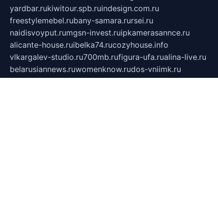
yardbar.ru
kiwitour.spb.ru
indesign.com.ru
freestylemebel.ru
bany-samara.ru
rsei.ru
naidisvoyput.ru
mgsn-invest.ru
ipkamerasannce.ru
alicante-house.ru
ibelka74.ru
cozyhouse.info
vlkargalev-studio.ru
700mb.ru
figura-ufa.ru
alina-live.ru
belarusiannews.ru
womenknow.ru
dos-vniimk.ru
sega.net.ru
dv.net.ru
phenomenonsofhistory.com
telesputnik.net.ru
wall.pp.ru
pylesosroidmi.ru
gtc-clan.ru
cligs.ru
bibikazap.ru
popova.org.ru
netwhistler.spb.ru
bellvil.ru
bonzon.ru
iss-vladik.ru
defiparis.net.ru
las-gryzas.ru
amku.ru
electednews.spb.ru
feather.org.ru
spar72.ru
tankiigri.ru
dominus.com.ru
ibtree.ru
sanykool.pp.ru
unixlib.org.ru
menatep.spb.ru
gartenterrassen.ru
printeka.ru
skvozilka.com.ru
parkovka-pub.ru
lovemobi.ru
art-ru.ru
emulatorz.com.ru
alucomp.com.ru
tatforum.com.ru
alternativa-profi.ru
dermakler.ru
artsurvey.ru
aredir.ru
khimspas.ru
centr-maxi.ru
2018r.ru