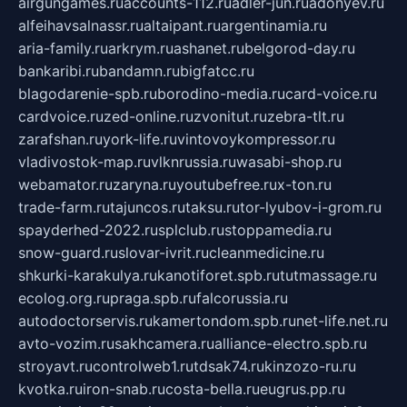
airgungames.ru
accounts-112.ru
adler-jun.ru
adonyev.ru
alfeihavsalnassr.ru
altaipant.ru
argentinamia.ru
aria-family.ru
arkrym.ru
ashanet.ru
belgorod-day.ru
bankaribi.ru
bandamn.ru
bigfatcc.ru
blagodarenie-spb.ru
borodino-media.ru
card-voice.ru
cardvoice.ru
zed-online.ru
zvonitut.ru
zebra-tlt.ru
zarafshan.ru
york-life.ru
vintovoykompressor.ru
vladivostok-map.ru
vlknrussia.ru
wasabi-shop.ru
webamator.ru
zaryna.ru
youtubefree.ru
x-ton.ru
trade-farm.ru
tajuncos.ru
taksu.ru
tor-lyubov-i-grom.ru
spayderhed-2022.ru
splclub.ru
stoppamedia.ru
snow-guard.ru
slovar-ivrit.ru
cleanmedicine.ru
shkurki-karakulya.ru
kanotiforet.spb.ru
tutmassage.ru
ecolog.org.ru
praga.spb.ru
falcorussia.ru
autodoctorservis.ru
kamertondom.spb.ru
net-life.net.ru
avto-vozim.ru
sakhcamera.ru
alliance-electro.spb.ru
stroyavt.ru
controlweb1.ru
tdsak74.ru
kinzozo-ru.ru
kvotka.ru
iron-snab.ru
costa-bella.ru
eugrus.pp.ru