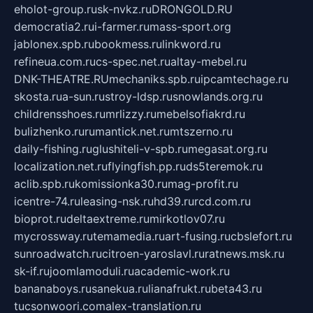
eholot-group.ru
sk-nvkz.ru
DRONGOLD.RU
democratia2.ru
i-farmer.ru
mass-sport.org
jablonex.spb.ru
bookmess.ru
linkword.ru
refineua.com.ru
cs-spec.net.ru
altay-mebel.ru
DNK-THEATRE.RU
mechaniks.spb.ru
ipcamtechage.ru
skosta.ru
a-sun.ru
stroy-ldsp.ru
snowlands.org.ru
childrensshoes.ru
mrlizzy.ru
mebelsofiakrd.ru
bulizhenko.ru
rumantick.net.ru
mtszerno.ru
daily-fishing.ru
glushiteli-v-spb.ru
megasat.org.ru
localization.net.ru
flyingfish.pp.ru
ds5teremok.ru
aclib.spb.ru
komissionka30.ru
mag-profit.ru
icentre-74.ru
leasing-nsk.ru
hd39.ru
rcd.com.ru
bioprot.ru
deltaextreme.ru
mirkotlov07.ru
mycrossway.ru
temamedia.ru
art-fusing.ru
cbslefort.ru
sunroadwatch.ru
citroen-yaroslavl.ru
ratnews.msk.ru
sk-if.ru
joomlamoduli.ru
academic-work.ru
bananaboys.ru
sanekua.ru
lianafrukt.ru
beta43.ru
tucsonwoori.com
alex-translation.ru