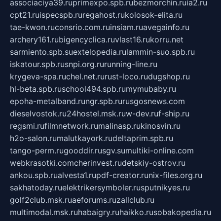
associaciya39.ru
primexpo.spb.ru
bezmorchin.ru
ia2.ru
cpt21.ru
ispecspb.ru
regahost.ru
kolosok-elita.ru
tae-kwon.ru
consrio.com.ru
insiam.ru
avegainfo.ru
archery161.ru
bigencyclica.ru
vlast16.ru
korru.net
sarmiento.spb.su
extelopedia.ru
lammin-suo.spb.ru
iskatour.spb.ru
snpi.org.ru
running-line.ru
krygeva-spa.ru
chel.net.ru
rust-loco.ru
dugshop.ru
hl-beta.spb.ru
school494.spb.ru
mymubaby.ru
epoha-metalband.ru
ngr.spb.ru
rusgosnews.com
dieselvostok.ru
24hostel.msk.ru
w-dev.ru
f-ship.ru
regsmi.ru
filmnetwork.ru
malinasp.ru
kinosvin.ru
h2o-salon.ru
malutkayork.ru
deltaprim.spb.ru
tango-perm.ru
gooddir.ru
sgv.su
multiki-online.com
webkrasotki.com
cherinvest.ru
detskiy-ostrov.ru
ankou.spb.ru
alvesta1.ru
pdf-creator.ru
nix-files.org.ru
sakhatoday.ru
elektrikersymboler.ru
sputnikyes.ru
golf2club.msk.ru
aeforums.ru
zallclub.ru
multimodal.msk.ru
habaigry.ru
haikko.ru
sobakopedia.ru