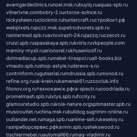
avantgardeclinics.ru
noel.msk.ru
buylq.ru
aquas-spb.ru
vilnerivne.com
bobry-2.ru
vtoroe-solnce.ru
nickysheen.ru
clockmir.ru
huntercraft.ru
стройокт.рф
webpixels.ru
pczz.msk.su
petrodvorets.spb.ru
nsintermed.spb.ru
avtovirazh-24.ru
jazzq.ru
czecot.ru
cruizi.spb.ru
spasskaya.spb.ru
kniris.ru
vkpeople.com
maminy-mysli.ru
arionorel.ru
khuseniosif.ru
dotmediacup.spb.ru
mebel-tiraspol.ru
all-books.biz
vmauto.spb.ru
shop-astyle.ru
derevo-s.ru
contrinform.ru
gutserial.ru
mdrussia.spb.ru
monod.ru
refine.org.ru
uk-krein.ru
kamensk61.ru
zooclub.info
filonov.org.ru
технокамск.рф
ra-spectr.ru
ooodriada.ru
promelmash.spb.ru
ixtys.spb.ru
fccity.ru
glamourstudio.spb.ru
kola-nature.org
spbmaster.spb.ru
musicoutlet.ru
china.msk.ru
bulldog.su
grimm-online.ru
outlander.net.ru
maga.spb.ru
anime-sell.ru
keseloy.ru
газприборсервис.рф
karmin.spb.ru
shekswood.ru
tischlermebel.ru
automall66.ru
mag-vladimir.ru