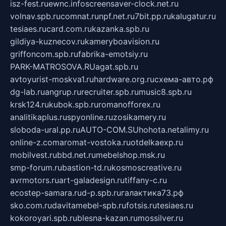
isz-fest.ru
ewnc.info
screensaver-clock.net.ru
volnav.spb.ru
comnat.ru
npf.net.ru
7bit.pp.ru
kalugatur.ru
tesiaes.ru
card.com.ru
kazanka.spb.ru
gildiya-kuznecov.ru
kameryboavision.ru
griffoncom.spb.ru
fabrika-emotsiy.ru
PARK-MATROSOVA.RU
agat.spb.ru
avtoyurist-moskva1.ru
hardware.org.ru
схема-авто.рф
dg-lab.ru
angrup.ru
recruiter.spb.ru
music8.spb.ru
krsk124.ru
kubok.spb.ru
romanofforex.ru
analitikaplus.ru
spyonline.ru
zosikamery.ru
sloboda-ural.pp.ru
AUTO-COM.SU
hohota.net
alimy.ru
online-z.com
aromat-vostoka.ru
otdelkaexp.ru
mobilvest.ru
bbd.net.ru
mebelshop.msk.ru
smp-forum.ru
bastion-td.ru
kosmoscreative.ru
avrmotors.ru
art-galadesign.ru
tiffany-c.ru
ecostep-samara.ru
d-p.spb.ru
галактика73.рф
sko.com.ru
davitamebel-spb.ru
fotsis.ru
tesiaes.ru
kokoroyari.spb.ru
blesna-kazan.ru
mossilver.ru