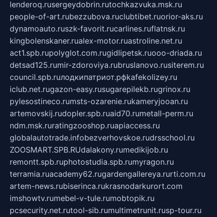
lenderoq.ru
sergeydobrin.ru
tochkazvuka.msk.ru
people-of-art.ru
bezzubova.ru
clubtibet.ru
orior-aks.ru
dynamoauto.ru
szk-favorit.ru
carlines.ru
flatnsk.ru
kingbolenskaner.ru
alex-motor.ru
astroline.net.ru
act1.spb.ru
polyglot.com.ru
gidlipetsk.ru
ooo-driada.ru
detsad125.ru
mir-zdoroviya.ru
bruslanovo.ru
siterem.ru
council.spb.ru
лодкипатриот.рф
kafekolizey.ru
iclub.net.ru
gazon-easy.ru
sugarepilekb.ru
grinox.ru
pylesostineco.ru
msts-ozarenie.ru
kameryjooan.ru
artemovskij.ru
dopler.spb.ru
aid70.ru
metall-perm.ru
ndm.msk.ru
ratingzooshop.ru
apiaccess.ru
globalautotrade.info
bezverhovskoe.ru
drsschool.ru
ZOOSMART.SPB.RU
dalakony.ru
medikijob.ru
remontt.spb.ru
photostudia.spb.ru
myragon.ru
terramia.ru
academy62.ru
gardengallereya.ru
rti.com.ru
artem-news.ru
biserinca.ru
krasnodarkurort.com
imshowtv.ru
mebel-v-tule.ru
mobtopik.ru
pcsecurity.net.ru
tool-sib.ru
multimetrunit.ru
sp-tour.ru