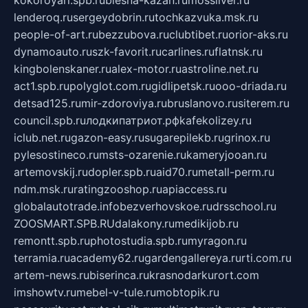
kokoroyari.spb.ru
blesna-kazan.ru
mossilver.ru
lenderoq.ru
sergeydobrin.ru
tochkazvuka.msk.ru
people-of-art.ru
bezzubova.ru
clubtibet.ru
orior-aks.ru
dynamoauto.ru
szk-favorit.ru
carlines.ru
flatnsk.ru
kingbolenskaner.ru
alex-motor.ru
astroline.net.ru
act1.spb.ru
polyglot.com.ru
gidlipetsk.ru
ooo-driada.ru
detsad125.ru
mir-zdoroviya.ru
bruslanovo.ru
siterem.ru
council.spb.ru
лодкипатриот.рф
kafekolizey.ru
iclub.net.ru
gazon-easy.ru
sugarepilekb.ru
grinox.ru
pylesostineco.ru
msts-ozarenie.ru
kameryjooan.ru
artemovskij.ru
dopler.spb.ru
aid70.ru
metall-perm.ru
ndm.msk.ru
ratingzooshop.ru
apiaccess.ru
globalautotrade.info
bezverhovskoe.ru
drsschool.ru
ZOOSMART.SPB.RU
dalakony.ru
medikijob.ru
remontt.spb.ru
photostudia.spb.ru
myragon.ru
terramia.ru
academy62.ru
gardengallereya.ru
rti.com.ru
artem-news.ru
biserinca.ru
krasnodarkurort.com
imshowtv.ru
mebel-v-tule.ru
mobtopik.ru