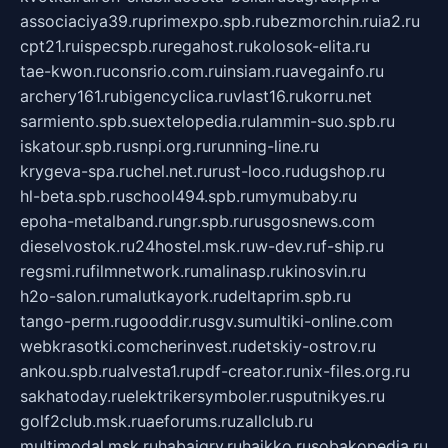
associaciya39.ru
primexpo.spb.ru
bezmorchin.ru
ia2.ru
cpt21.ru
ispecspb.ru
regahost.ru
kolosok-elita.ru
tae-kwon.ru
consrio.com.ru
insiam.ru
avegainfo.ru
archery161.ru
bigencyclica.ru
vlast16.ru
korru.net
sarmiento.spb.su
extelopedia.ru
lammin-suo.spb.ru
iskatour.spb.ru
snpi.org.ru
running-line.ru
krygeva-spa.ru
chel.net.ru
rust-loco.ru
dugshop.ru
hl-beta.spb.ru
school494.spb.ru
mymubaby.ru
epoha-metalband.ru
ngr.spb.ru
rusgosnews.com
dieselvostok.ru
24hostel.msk.ru
w-dev.ru
f-ship.ru
regsmi.ru
filmnetwork.ru
malinasp.ru
kinosvin.ru
h2o-salon.ru
malutkayork.ru
deltaprim.spb.ru
tango-perm.ru
gooddir.ru
sgv.su
multiki-online.com
webkrasotki.com
cherinvest.ru
detskiy-ostrov.ru
ankou.spb.ru
alvesta1.ru
pdf-creator.ru
nix-files.org.ru
sakhatoday.ru
elektrikersymboler.ru
sputnikyes.ru
golf2club.msk.ru
aeforums.ru
zallclub.ru
multimodal.msk.ru
habaigry.ru
haikko.ru
sobakopedia.ru