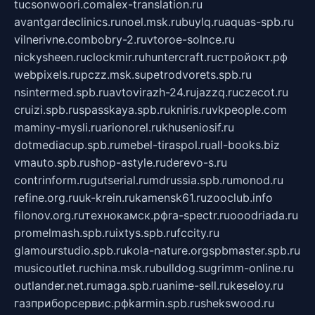
tucsonwoori.com
alex-translation.ru
avantgardeclinics.ru
noel.msk.ru
buylq.ru
aquas-spb.ru
vilnerivne.com
bobry-2.ru
vtoroe-solnce.ru
nickysheen.ru
clockmir.ru
huntercraft.ru
стройокт.рф
webpixels.ru
pczz.msk.su
petrodvorets.spb.ru
nsintermed.spb.ru
avtovirazh-24.ru
jazzq.ru
czecot.ru
cruizi.spb.ru
spasskaya.spb.ru
kniris.ru
vkpeople.com
maminy-mysli.ru
arionorel.ru
khuseniosif.ru
dotmediacup.spb.ru
mebel-tiraspol.ru
all-books.biz
vmauto.spb.ru
shop-astyle.ru
derevo-s.ru
contrinform.ru
gutserial.ru
mdrussia.spb.ru
monod.ru
refine.org.ru
uk-krein.ru
kamensk61.ru
zooclub.info
filonov.org.ru
технокамск.рф
ra-spectr.ru
ooodriada.ru
promelmash.spb.ru
ixtys.spb.ru
fccity.ru
glamourstudio.spb.ru
kola-nature.org
spbmaster.spb.ru
musicoutlet.ru
china.msk.ru
bulldog.su
grimm-online.ru
outlander.net.ru
maga.spb.ru
anime-sell.ru
keseloy.ru
газприборсервис.рф
karmin.spb.ru
shekswood.ru