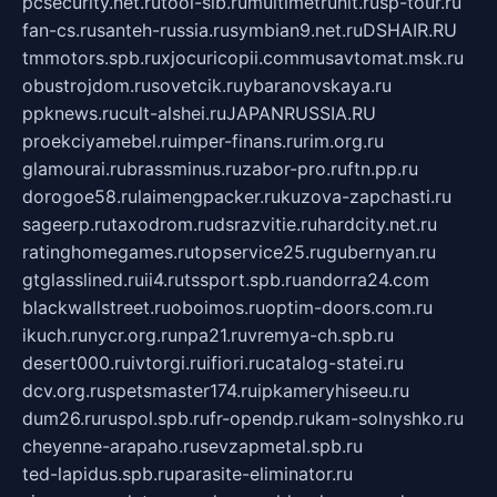
pcsecurity.net.ru
tool-sib.ru
multimetrunit.ru
sp-tour.ru
fan-cs.ru
santeh-russia.ru
symbian9.net.ru
DSHAIR.RU
tmmotors.spb.ru
xjocuricopii.com
musavtomat.msk.ru
obustrojdom.ru
sovetcik.ru
ybaranovskaya.ru
ppknews.ru
cult-alshei.ru
JAPANRUSSIA.RU
proekciyamebel.ru
imper-finans.ru
rim.org.ru
glamourai.ru
brassminus.ru
zabor-pro.ru
ftn.pp.ru
dorogoe58.ru
laimengpacker.ru
kuzova-zapchasti.ru
sageerp.ru
taxodrom.ru
dsrazvitie.ru
hardcity.net.ru
ratinghomegames.ru
topservice25.ru
gubernyan.ru
gtglasslined.ru
ii4.ru
tssport.spb.ru
andorra24.com
blackwallstreet.ru
oboimos.ru
optim-doors.com.ru
ikuch.ru
nycr.org.ru
npa21.ru
vremya-ch.spb.ru
desert000.ru
ivtorgi.ru
ifiori.ru
catalog-statei.ru
dcv.org.ru
spetsmaster174.ru
ipkameryhiseeu.ru
dum26.ru
ruspol.spb.ru
fr-opendp.ru
kam-solnyshko.ru
cheyenne-arapaho.ru
sevzapmetal.spb.ru
ted-lapidus.spb.ru
parasite-eliminator.ru