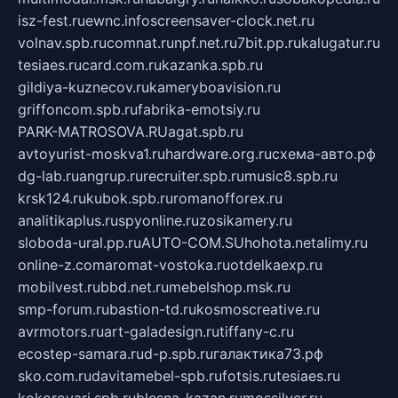
isz-fest.ru
ewnc.info
screensaver-clock.net.ru
volnav.spb.ru
comnat.ru
npf.net.ru
7bit.pp.ru
kalugatur.ru
tesiaes.ru
card.com.ru
kazanka.spb.ru
gildiya-kuznecov.ru
kameryboavision.ru
griffoncom.spb.ru
fabrika-emotsiy.ru
PARK-MATROSOVA.RU
agat.spb.ru
avtoyurist-moskva1.ru
hardware.org.ru
схема-авто.рф
dg-lab.ru
angrup.ru
recruiter.spb.ru
music8.spb.ru
krsk124.ru
kubok.spb.ru
romanofforex.ru
analitikaplus.ru
spyonline.ru
zosikamery.ru
sloboda-ural.pp.ru
AUTO-COM.SU
hohota.net
alimy.ru
online-z.com
aromat-vostoka.ru
otdelkaexp.ru
mobilvest.ru
bbd.net.ru
mebelshop.msk.ru
smp-forum.ru
bastion-td.ru
kosmoscreative.ru
avrmotors.ru
art-galadesign.ru
tiffany-c.ru
ecostep-samara.ru
d-p.spb.ru
галактика73.рф
sko.com.ru
davitamebel-spb.ru
fotsis.ru
tesiaes.ru