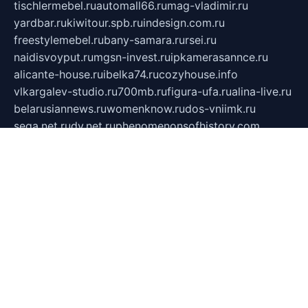
tischlermebel.ru
automall66.ru
mag-vladimir.ru
yardbar.ru
kiwitour.spb.ru
indesign.com.ru
freestylemebel.ru
bany-samara.ru
rsei.ru
naidisvoyput.ru
mgsn-invest.ru
ipkamerasannce.ru
alicante-house.ru
ibelka74.ru
cozyhouse.info
vlkargalev-studio.ru
700mb.ru
figura-ufa.ru
alina-live.ru
belarusiannews.ru
womenknow.ru
dos-vniimk.ru
sega.net.ru
dv.net.ru
phenomenonsofhistory.com
telesputnik.net.ru
wall.pp.ru
pylesosroidmi.ru
gtc-clan.ru
cligs.ru
bibikazap.ru
popova.org.ru
netwhistler.spb.ru
bellvil.ru
bonzon.ru
iss-vladik.ru
defiparis.net.ru
las-gryzas.ru
amku.ru
electednews.spb.ru
feather.org.ru
spar72.ru
tankiigri.ru
dominus.com.ru
ibtree.ru
sanykool.pp.ru
unixlib.org.ru
menatep.spb.ru
gartenterrassen.ru
printeka.ru
skvozilka.com.ru
parkovka-pub.ru
lovemobi.ru
art-ru.ru
emulatorz.com.ru
alucomp.com.ru
tatforum.com.ru
alternativa-profi.ru
dermakler.ru
artsurvey.ru
aredir.ru