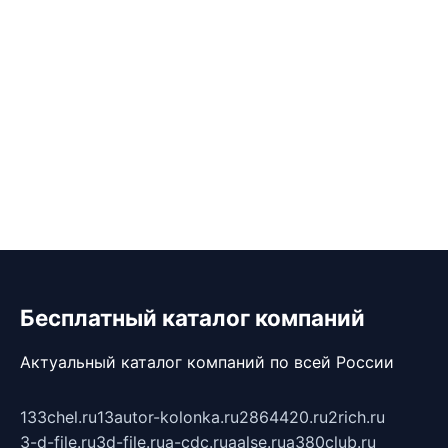
Бесплатный каталог компаний
Актуальный каталог компаний по всей России
133chel.ru
13autor-kolonka.ru
2864420.ru
2rich.ru
3-d-file.ru
3d-file.ru
a-cdc.ru
aalse.ru
a380club.ru