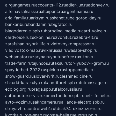
airgungames.ru
accounts-112.ru
adler-jun.ru
adonyev.ru
alfeihavsalnassr.ru
altaipant.ru
argentinamia.ru
aria-family.ru
arkrym.ru
ashanet.ru
belgorod-day.ru
bankaribi.ru
bandamn.ru
bigfatcc.ru
blagodarenie-spb.ru
borodino-media.ru
card-voice.ru
cardvoice.ru
zed-online.ru
zvonitut.ru
zebra-tlt.ru
zarafshan.ru
york-life.ru
vintovoykompressor.ru
vladivostok-map.ru
vlknrussia.ru
wasabi-shop.ru
webamator.ru
zaryna.ru
youtubefree.ru
x-ton.ru
trade-farm.ru
tajuncos.ru
taksu.ru
tor-lyubov-i-grom.ru
spayderhed-2022.ru
splclub.ru
stoppamedia.ru
snow-guard.ru
slovar-ivrit.ru
cleanmedicine.ru
shkurki-karakulya.ru
kanotiforet.spb.ru
tutmassage.ru
ecolog.org.ru
praga.spb.ru
falcorussia.ru
autodoctorservis.ru
kamertondom.spb.ru
net-life.net.ru
avto-vozim.ru
sakhcamera.ru
alliance-electro.spb.ru
stroyavt.ru
controlweb1.ru
tdsak74.ru
kinzozo-ru.ru
kvotka.ru
iron-snab.ru
costa-bella.ru
eugrus.pp.ru