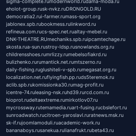
sigma-complete.ru
modernworld.ru
dama-moda.ru
eholot-group.ru
sk-nvkz.ru
DRONGOLD.RU
democratia2.ru
i-farmer.ru
mass-sport.org
jablonex.spb.ru
bookmess.ru
linkword.ru
refineua.com.ru
cs-spec.net.ru
altay-mebel.ru
DNK-THEATRE.RU
mechaniks.spb.ru
ipcamtechage.ru
skosta.ru
a-sun.ru
stroy-ldsp.ru
snowlands.org.ru
childrensshoes.ru
mrlizzy.ru
mebelsofiakrd.ru
bulizhenko.ru
rumantick.net.ru
mtszerno.ru
daily-fishing.ru
glushiteli-v-spb.ru
megasat.org.ru
localization.net.ru
flyingfish.pp.ru
ds5teremok.ru
aclib.spb.ru
komissionka30.ru
mag-profit.ru
icentre-74.ru
leasing-nsk.ru
hd39.ru
rcd.com.ru
bioprot.ru
deltaextreme.ru
mirkotlov07.ru
mycrossway.ru
temamedia.ru
art-fusing.ru
cbslefort.ru
sunroadwatch.ru
citroen-yaroslavl.ru
ratnews.msk.ru
sk-if.ru
joomlamoduli.ru
academic-work.ru
bananaboys.ru
sanekua.ru
lianafrukt.ru
beta43.ru