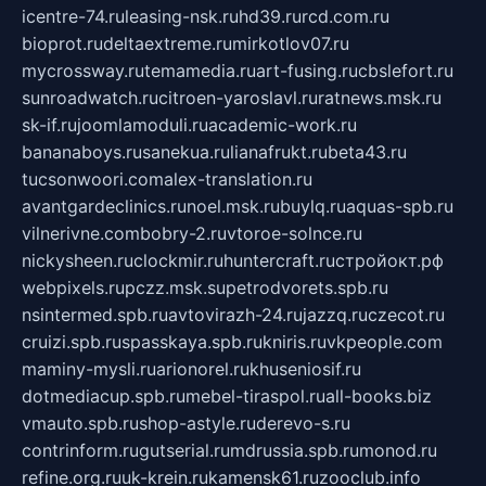
icentre-74.ru
leasing-nsk.ru
hd39.ru
rcd.com.ru
bioprot.ru
deltaextreme.ru
mirkotlov07.ru
mycrossway.ru
temamedia.ru
art-fusing.ru
cbslefort.ru
sunroadwatch.ru
citroen-yaroslavl.ru
ratnews.msk.ru
sk-if.ru
joomlamoduli.ru
academic-work.ru
bananaboys.ru
sanekua.ru
lianafrukt.ru
beta43.ru
tucsonwoori.com
alex-translation.ru
avantgardeclinics.ru
noel.msk.ru
buylq.ru
aquas-spb.ru
vilnerivne.com
bobry-2.ru
vtoroe-solnce.ru
nickysheen.ru
clockmir.ru
huntercraft.ru
стройокт.рф
webpixels.ru
pczz.msk.su
petrodvorets.spb.ru
nsintermed.spb.ru
avtovirazh-24.ru
jazzq.ru
czecot.ru
cruizi.spb.ru
spasskaya.spb.ru
kniris.ru
vkpeople.com
maminy-mysli.ru
arionorel.ru
khuseniosif.ru
dotmediacup.spb.ru
mebel-tiraspol.ru
all-books.biz
vmauto.spb.ru
shop-astyle.ru
derevo-s.ru
contrinform.ru
gutserial.ru
mdrussia.spb.ru
monod.ru
refine.org.ru
uk-krein.ru
kamensk61.ru
zooclub.info