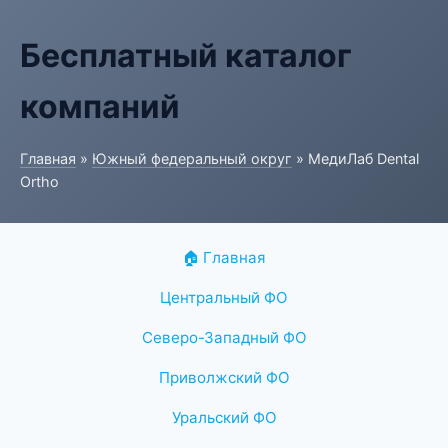
Бесплатный каталог
компаний
Главная
»
Южный федеральный округ
» МедиЛаб Dental
Ortho
🏠 Главная
Центральный ФО
Северо-Западный ФО
Приволжский ФО
Уральский ФО