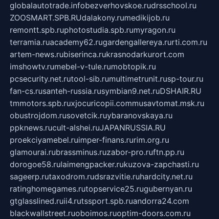
globalautotrade.info
bezverhovskoe.ru
drsschool.ru
ZOOSMART.SPB.RU
dalakony.ru
medikijob.ru
remontt.spb.ru
photostudia.spb.ru
myragon.ru
terramia.ru
academy62.ru
gardengallereya.ru
rti.com.ru
artem-news.ru
biserinca.ru
krasnodarkurort.com
imshowtv.ru
mebel-v-tule.ru
mobtopik.ru
pcsecurity.net.ru
tool-sib.ru
multimetrunit.ru
sp-tour.ru
fan-cs.ru
santeh-russia.ru
symbian9.net.ru
DSHAIR.RU
tmmotors.spb.ru
xjocuricopii.com
musavtomat.msk.ru
obustrojdom.ru
sovetcik.ru
ybaranovskaya.ru
ppknews.ru
cult-alshei.ru
JAPANRUSSIA.RU
proekciyamebel.ru
imper-finans.ru
rim.org.ru
glamourai.ru
brassminus.ru
zabor-pro.ru
ftn.pp.ru
dorogoe58.ru
laimengpacker.ru
kuzova-zapchasti.ru
sageerp.ru
taxodrom.ru
dsrazvitie.ru
hardcity.net.ru
ratinghomegames.ru
topservice25.ru
gubernyan.ru
gtglasslined.ru
ii4.ru
tssport.spb.ru
andorra24.com
blackwallstreet.ru
oboimos.ru
optim-doors.com.ru