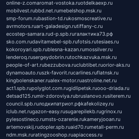
online-z.com
aromat-vostoka.ru
otdelkaexp.ru
mobilvest.ru
bbd.net.ru
mebelshop.msk.ru
smp-forum.ru
bastion-td.ru
kosmoscreative.ru
avrmotors.ru
art-galadesign.ru
tiffany-c.ru
ecostep-samara.ru
d-p.spb.ru
галактика73.рф
sko.com.ru
davitamebel-spb.ru
fotsis.ru
tesiaes.ru
kokoroyari.spb.ru
blesna-kazan.ru
mossilver.ru
lenderoq.ru
sergeydobrin.ru
tochkazvuka.msk.ru
people-of-art.ru
bezzubova.ru
clubtibet.ru
orior-aks.ru
dynamoauto.ru
szk-favorit.ru
carlines.ru
flatnsk.ru
kingbolenskaner.ru
alex-motor.ru
astroline.net.ru
act1.spb.ru
polyglot.com.ru
gidlipetsk.ru
ooo-driada.ru
detsad125.ru
mir-zdoroviya.ru
bruslanovo.ru
siterem.ru
council.spb.ru
лодкипатриот.рф
kafekolizey.ru
iclub.net.ru
gazon-easy.ru
sugarepilekb.ru
grinox.ru
pylesostineco.ru
msts-ozarenie.ru
kameryjooan.ru
artemovskij.ru
dopler.spb.ru
aid70.ru
metall-perm.ru
ndm.msk.ru
ratingzooshop.ru
apiaccess.ru