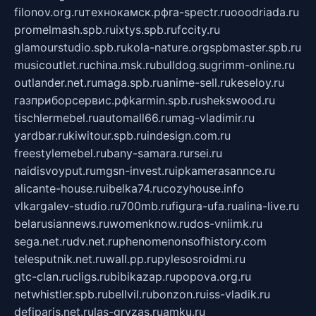
filonov.org.ru
технокамск.рф
ra-spectr.ru
ooodriada.ru
promelmash.spb.ru
ixtys.spb.ru
fccity.ru
glamourstudio.spb.ru
kola-nature.org
spbmaster.spb.ru
musicoutlet.ru
china.msk.ru
bulldog.su
grimm-online.ru
outlander.net.ru
maga.spb.ru
anime-sell.ru
keseloy.ru
газприборсервис.рф
karmin.spb.ru
shekswood.ru
tischlermebel.ru
automall66.ru
mag-vladimir.ru
yardbar.ru
kiwitour.spb.ru
indesign.com.ru
freestylemebel.ru
bany-samara.ru
rsei.ru
naidisvoyput.ru
mgsn-invest.ru
ipkamerasannce.ru
alicante-house.ru
ibelka74.ru
cozyhouse.info
vlkargalev-studio.ru
700mb.ru
figura-ufa.ru
alina-live.ru
belarusiannews.ru
womenknow.ru
dos-vniimk.ru
sega.net.ru
dv.net.ru
phenomenonsofhistory.com
telesputnik.net.ru
wall.pp.ru
pylesosroidmi.ru
gtc-clan.ru
cligs.ru
bibikazap.ru
popova.org.ru
netwhistler.spb.ru
bellvil.ru
bonzon.ru
iss-vladik.ru
defiparis.net.ru
las-gryzas.ru
amku.ru