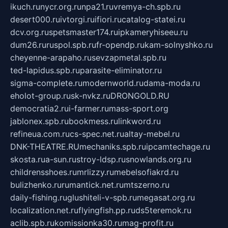
ikuch.ru
nycr.org.ru
npa21.ru
vremya-ch.spb.ru
desert000.ru
ivtorgi.ru
ifiori.ru
catalog-statei.ru
dcv.org.ru
spetsmaster174.ru
ipkameryhiseeu.ru
dum26.ru
ruspol.spb.ru
fr-opendp.ru
kam-solnyshko.ru
cheyenne-arapaho.ru
sevzapmetal.spb.ru
ted-lapidus.spb.ru
parasite-eliminator.ru
sigma-complete.ru
modernworld.ru
dama-moda.ru
eholot-group.ru
sk-nvkz.ru
DRONGOLD.RU
democratia2.ru
i-farmer.ru
mass-sport.org
jablonex.spb.ru
bookmess.ru
linkword.ru
refineua.com.ru
cs-spec.net.ru
altay-mebel.ru
DNK-THEATRE.RU
mechaniks.spb.ru
ipcamtechage.ru
skosta.ru
a-sun.ru
stroy-ldsp.ru
snowlands.org.ru
childrensshoes.ru
mrlizzy.ru
mebelsofiakrd.ru
bulizhenko.ru
rumantick.net.ru
mtszerno.ru
daily-fishing.ru
glushiteli-v-spb.ru
megasat.org.ru
localization.net.ru
flyingfish.pp.ru
ds5teremok.ru
aclib.spb.ru
komissionka30.ru
mag-profit.ru