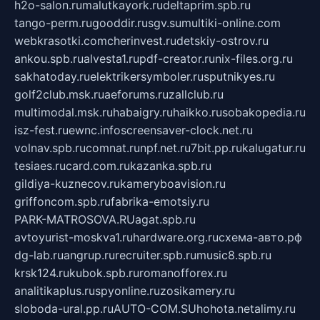
h2o-salon.ru
malutkayork.ru
deltaprim.spb.ru
tango-perm.ru
gooddir.ru
sgv.su
multiki-online.com
webkrasotki.com
cherinvest.ru
detskiy-ostrov.ru
ankou.spb.ru
alvesta1.ru
pdf-creator.ru
nix-files.org.ru
sakhatoday.ru
elektrikersymboler.ru
sputnikyes.ru
golf2club.msk.ru
aeforums.ru
zallclub.ru
multimodal.msk.ru
habaigry.ru
haikko.ru
sobakopedia.ru
isz-fest.ru
ewnc.info
screensaver-clock.net.ru
volnav.spb.ru
comnat.ru
npf.net.ru
7bit.pp.ru
kalugatur.ru
tesiaes.ru
card.com.ru
kazanka.spb.ru
gildiya-kuznecov.ru
kameryboavision.ru
griffoncom.spb.ru
fabrika-emotsiy.ru
PARK-MATROSOVA.RU
agat.spb.ru
avtoyurist-moskva1.ru
hardware.org.ru
схема-авто.рф
dg-lab.ru
angrup.ru
recruiter.spb.ru
music8.spb.ru
krsk124.ru
kubok.spb.ru
romanofforex.ru
analitikaplus.ru
spyonline.ru
zosikamery.ru
sloboda-ural.pp.ru
AUTO-COM.SU
hohota.net
alimy.ru