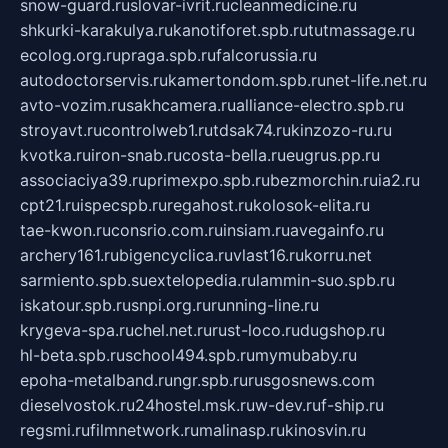
snow-guard.ru
slovar-ivrit.ru
cleanmedicine.ru
shkurki-karakulya.ru
kanotiforet.spb.ru
tutmassage.ru
ecolog.org.ru
praga.spb.ru
falcorussia.ru
autodoctorservis.ru
kamertondom.spb.ru
net-life.net.ru
avto-vozim.ru
sakhcamera.ru
alliance-electro.spb.ru
stroyavt.ru
controlweb1.ru
tdsak74.ru
kinzozo-ru.ru
kvotka.ru
iron-snab.ru
costa-bella.ru
eugrus.pp.ru
associaciya39.ru
primexpo.spb.ru
bezmorchin.ru
ia2.ru
cpt21.ru
ispecspb.ru
regahost.ru
kolosok-elita.ru
tae-kwon.ru
consrio.com.ru
insiam.ru
avegainfo.ru
archery161.ru
bigencyclica.ru
vlast16.ru
korru.net
sarmiento.spb.su
extelopedia.ru
lammin-suo.spb.ru
iskatour.spb.ru
snpi.org.ru
running-line.ru
krygeva-spa.ru
chel.net.ru
rust-loco.ru
dugshop.ru
hl-beta.spb.ru
school494.spb.ru
mymubaby.ru
epoha-metalband.ru
ngr.spb.ru
rusgosnews.com
dieselvostok.ru
24hostel.msk.ru
w-dev.ru
f-ship.ru
regsmi.ru
filmnetwork.ru
malinasp.ru
kinosvin.ru