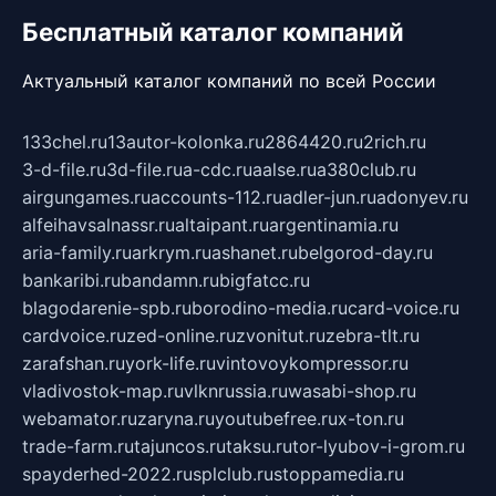
Бесплатный каталог компаний
Актуальный каталог компаний по всей России
133chel.ru
13autor-kolonka.ru
2864420.ru
2rich.ru
3-d-file.ru
3d-file.ru
a-cdc.ru
aalse.ru
a380club.ru
airgungames.ru
accounts-112.ru
adler-jun.ru
adonyev.ru
alfeihavsalnassr.ru
altaipant.ru
argentinamia.ru
aria-family.ru
arkrym.ru
ashanet.ru
belgorod-day.ru
bankaribi.ru
bandamn.ru
bigfatcc.ru
blagodarenie-spb.ru
borodino-media.ru
card-voice.ru
cardvoice.ru
zed-online.ru
zvonitut.ru
zebra-tlt.ru
zarafshan.ru
york-life.ru
vintovoykompressor.ru
vladivostok-map.ru
vlknrussia.ru
wasabi-shop.ru
webamator.ru
zaryna.ru
youtubefree.ru
x-ton.ru
trade-farm.ru
tajuncos.ru
taksu.ru
tor-lyubov-i-grom.ru
spayderhed-2022.ru
splclub.ru
stoppamedia.ru