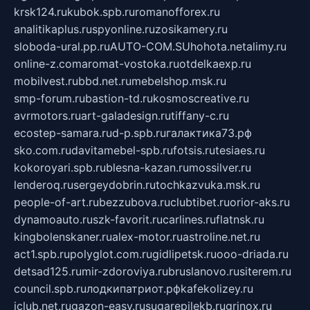
krsk124.ru
kubok.spb.ru
romanofforex.ru
analitikaplus.ru
spyonline.ru
zosikamery.ru
sloboda-ural.pp.ru
AUTO-COM.SU
hohota.net
alimy.ru
online-z.com
aromat-vostoka.ru
otdelkaexp.ru
mobilvest.ru
bbd.net.ru
mebelshop.msk.ru
smp-forum.ru
bastion-td.ru
kosmoscreative.ru
avrmotors.ru
art-galadesign.ru
tiffany-c.ru
ecostep-samara.ru
d-p.spb.ru
галактика73.рф
sko.com.ru
davitamebel-spb.ru
fotsis.ru
tesiaes.ru
kokoroyari.spb.ru
blesna-kazan.ru
mossilver.ru
lenderoq.ru
sergeydobrin.ru
tochkazvuka.msk.ru
people-of-art.ru
bezzubova.ru
clubtibet.ru
orior-aks.ru
dynamoauto.ru
szk-favorit.ru
carlines.ru
flatnsk.ru
kingbolenskaner.ru
alex-motor.ru
astroline.net.ru
act1.spb.ru
polyglot.com.ru
gidlipetsk.ru
ooo-driada.ru
detsad125.ru
mir-zdoroviya.ru
bruslanovo.ru
siterem.ru
council.spb.ru
лодкипатриот.рф
kafekolizey.ru
iclub.net.ru
gazon-easy.ru
sugarepilekb.ru
grinox.ru