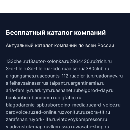
Бесплатный каталог компаний
Актуальный каталог компаний по всей России
133chel.ru
13autor-kolonka.ru
2864420.ru
2rich.ru
3-d-file.ru
3d-file.ru
a-cdc.ru
aalse.ru
a380club.ru
airgungames.ru
accounts-112.ru
adler-jun.ru
adonyev.ru
alfeihavsalnassr.ru
altaipant.ru
argentinamia.ru
aria-family.ru
arkrym.ru
ashanet.ru
belgorod-day.ru
bankaribi.ru
bandamn.ru
bigfatcc.ru
blagodarenie-spb.ru
borodino-media.ru
card-voice.ru
cardvoice.ru
zed-online.ru
zvonitut.ru
zebra-tlt.ru
zarafshan.ru
york-life.ru
vintovoykompressor.ru
vladivostok-map.ru
vlknrussia.ru
wasabi-shop.ru