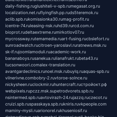
daily-fishing.ru
glushiteli-v-spb.ru
megasat.org.ru
localization.net.ru
flyingfish.pp.ru
ds5teremok.ru
aclib.spb.ru
komissionka30.ru
mag-profit.ru
icentre-74.ru
leasing-nsk.ru
hd39.ru
rcd.com.ru
bioprot.ru
deltaextreme.ru
mirkotlov07.ru
mycrossway.ru
temamedia.ru
art-fusing.ru
cbslefort.ru
sunroadwatch.ru
citroen-yaroslavl.ru
ratnews.msk.ru
sk-if.ru
joomlamoduli.ru
academic-work.ru
bananaboys.ru
sanekua.ru
lianafrukt.ru
beta43.ru
tucsonwoori.com
alex-translation.ru
avantgardeclinics.ru
noel.msk.ru
buylq.ru
aquas-spb.ru
vilnerivne.com
bobry-2.ru
vtoroe-solnce.ru
nickysheen.ru
clockmir.ru
huntercraft.ru
стройокт.рф
webpixels.ru
pczz.msk.su
petrodvorets.spb.ru
nsintermed.spb.ru
avtovirazh-24.ru
jazzq.ru
czecot.ru
cruizi.spb.ru
spasskaya.spb.ru
kniris.ru
vkpeople.com
maminy-mysli.ru
arionorel.ru
khuseniosif.ru