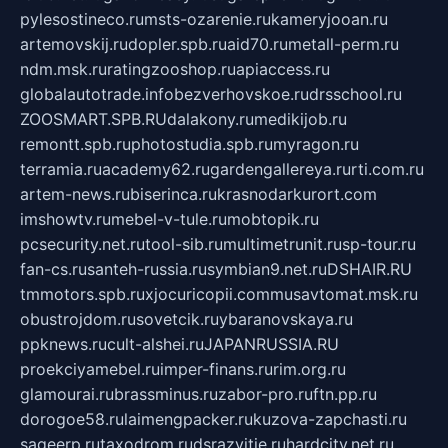
pylesostineco.ru
msts-ozarenie.ru
kameryjooan.ru
artemovskij.ru
dopler.spb.ru
aid70.ru
metall-perm.ru
ndm.msk.ru
ratingzooshop.ru
apiaccess.ru
globalautotrade.info
bezverhovskoe.ru
drsschool.ru
ZOOSMART.SPB.RU
dalakony.ru
medikijob.ru
remontt.spb.ru
photostudia.spb.ru
myragon.ru
terramia.ru
academy62.ru
gardengallereya.ru
rti.com.ru
artem-news.ru
biserinca.ru
krasnodarkurort.com
imshowtv.ru
mebel-v-tule.ru
mobtopik.ru
pcsecurity.net.ru
tool-sib.ru
multimetrunit.ru
sp-tour.ru
fan-cs.ru
santeh-russia.ru
symbian9.net.ru
DSHAIR.RU
tmmotors.spb.ru
xjocuricopii.com
musavtomat.msk.ru
obustrojdom.ru
sovetcik.ru
ybaranovskaya.ru
ppknews.ru
cult-alshei.ru
JAPANRUSSIA.RU
proekciyamebel.ru
imper-finans.ru
rim.org.ru
glamourai.ru
brassminus.ru
zabor-pro.ru
ftn.pp.ru
dorogoe58.ru
laimengpacker.ru
kuzova-zapchasti.ru
sageerp.ru
taxodrom.ru
dsrazvitie.ru
hardcity.net.ru