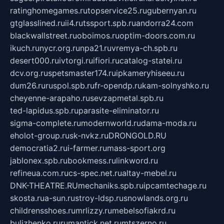
ratinghomegames.ru
topservice25.ru
gubernyan.ru
gtglasslined.ru
ii4.ru
tssport.spb.ru
andorra24.com
blackwallstreet.ru
oboimos.ru
optim-doors.com.ru
ikuch.ru
nycr.org.ru
npa21.ru
vremya-ch.spb.ru
desert000.ru
ivtorgi.ru
ifiori.ru
catalog-statei.ru
dcv.org.ru
spetsmaster174.ru
ipkameryhiseeu.ru
dum26.ru
ruspol.spb.ru
fr-opendp.ru
kam-solnyshko.ru
cheyenne-arapaho.ru
sevzapmetal.spb.ru
ted-lapidus.spb.ru
parasite-eliminator.ru
sigma-complete.ru
modernworld.ru
dama-moda.ru
eholot-group.ru
sk-nvkz.ru
DRONGOLD.RU
democratia2.ru
i-farmer.ru
mass-sport.org
jablonex.spb.ru
bookmess.ru
linkword.ru
refineua.com.ru
cs-spec.net.ru
altay-mebel.ru
DNK-THEATRE.RU
mechaniks.spb.ru
ipcamtechage.ru
skosta.ru
a-sun.ru
stroy-ldsp.ru
snowlands.org.ru
childrensshoes.ru
mrlizzy.ru
mebelsofiakrd.ru
bulizhenko.ru
rumantick.net.ru
mtszerno.ru