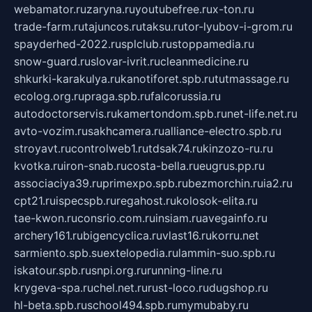
webamator.ru
zaryna.ru
youtubefree.ru
x-ton.ru
trade-farm.ru
tajuncos.ru
taksu.ru
tor-lyubov-i-grom.ru
spayderhed-2022.ru
splclub.ru
stoppamedia.ru
snow-guard.ru
slovar-ivrit.ru
cleanmedicine.ru
shkurki-karakulya.ru
kanotiforet.spb.ru
tutmassage.ru
ecolog.org.ru
praga.spb.ru
falcorussia.ru
autodoctorservis.ru
kamertondom.spb.ru
net-life.net.ru
avto-vozim.ru
sakhcamera.ru
alliance-electro.spb.ru
stroyavt.ru
controlweb1.ru
tdsak74.ru
kinzozo-ru.ru
kvotka.ru
iron-snab.ru
costa-bella.ru
eugrus.pp.ru
associaciya39.ru
primexpo.spb.ru
bezmorchin.ru
ia2.ru
cpt21.ru
ispecspb.ru
regahost.ru
kolosok-elita.ru
tae-kwon.ru
consrio.com.ru
insiam.ru
avegainfo.ru
archery161.ru
bigencyclica.ru
vlast16.ru
korru.net
sarmiento.spb.su
extelopedia.ru
lammin-suo.spb.ru
iskatour.spb.ru
snpi.org.ru
running-line.ru
krygeva-spa.ru
chel.net.ru
rust-loco.ru
dugshop.ru
hl-beta.spb.ru
school494.spb.ru
mymubaby.ru