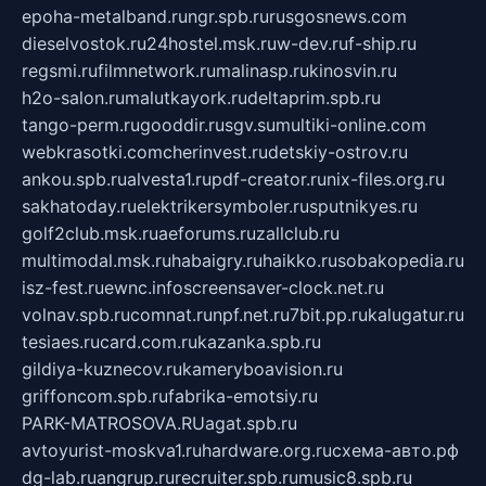
epoha-metalband.ru
ngr.spb.ru
rusgosnews.com
dieselvostok.ru
24hostel.msk.ru
w-dev.ru
f-ship.ru
regsmi.ru
filmnetwork.ru
malinasp.ru
kinosvin.ru
h2o-salon.ru
malutkayork.ru
deltaprim.spb.ru
tango-perm.ru
gooddir.ru
sgv.su
multiki-online.com
webkrasotki.com
cherinvest.ru
detskiy-ostrov.ru
ankou.spb.ru
alvesta1.ru
pdf-creator.ru
nix-files.org.ru
sakhatoday.ru
elektrikersymboler.ru
sputnikyes.ru
golf2club.msk.ru
aeforums.ru
zallclub.ru
multimodal.msk.ru
habaigry.ru
haikko.ru
sobakopedia.ru
isz-fest.ru
ewnc.info
screensaver-clock.net.ru
volnav.spb.ru
comnat.ru
npf.net.ru
7bit.pp.ru
kalugatur.ru
tesiaes.ru
card.com.ru
kazanka.spb.ru
gildiya-kuznecov.ru
kameryboavision.ru
griffoncom.spb.ru
fabrika-emotsiy.ru
PARK-MATROSOVA.RU
agat.spb.ru
avtoyurist-moskva1.ru
hardware.org.ru
схема-авто.рф
dg-lab.ru
angrup.ru
recruiter.spb.ru
music8.spb.ru