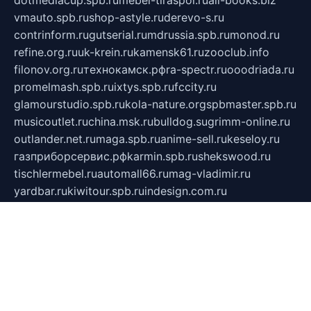
dotmediacup.spb.ru
mebel-tiraspol.ru
all-books.biz
vmauto.spb.ru
shop-astyle.ru
derevo-s.ru
contrinform.ru
gutserial.ru
mdrussia.spb.ru
monod.ru
refine.org.ru
uk-krein.ru
kamensk61.ru
zooclub.info
filonov.org.ru
технокамск.рф
ra-spectr.ru
ooodriada.ru
promelmash.spb.ru
ixtys.spb.ru
fccity.ru
glamourstudio.spb.ru
kola-nature.org
spbmaster.spb.ru
musicoutlet.ru
china.msk.ru
bulldog.su
grimm-online.ru
outlander.net.ru
maga.spb.ru
anime-sell.ru
keseloy.ru
газприборсервис.рф
karmin.spb.ru
shekswood.ru
tischlermebel.ru
automall66.ru
mag-vladimir.ru
yardbar.ru
kiwitour.spb.ru
indesign.com.ru
freestylemebel.ru
bany-samara.ru
rsei.ru
naidisvoyput.ru
mgsn-invest.ru
ipkamerasannce.ru
alicante-house.ru
ibelka74.ru
cozyhouse.info
vlkargalev-studio.ru
700mb.ru
figura-ufa.ru
alina-live.ru
belarusiannews.ru
womenknow.ru
dos-vniimk.ru
sega.net.ru
dv.net.ru
phenomenonsofhistory.com