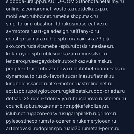
sloboda-ural.pp.ru
AUTO-COM.SU
hohota.net
alimy.ru
online-z.com
aromat-vostoka.ru
otdelkaexp.ru
mobilvest.ru
bbd.net.ru
mebelshop.msk.ru
smp-forum.ru
bastion-td.ru
kosmoscreative.ru
avrmotors.ru
art-galadesign.ru
tiffany-c.ru
ecostep-samara.ru
d-p.spb.ru
галактика73.рф
sko.com.ru
davitamebel-spb.ru
fotsis.ru
tesiaes.ru
kokoroyari.spb.ru
blesna-kazan.ru
mossilver.ru
lenderoq.ru
sergeydobrin.ru
tochkazvuka.msk.ru
people-of-art.ru
bezzubova.ru
clubtibet.ru
orior-aks.ru
dynamoauto.ru
szk-favorit.ru
carlines.ru
flatnsk.ru
kingbolenskaner.ru
alex-motor.ru
astroline.net.ru
act1.spb.ru
polyglot.com.ru
gidlipetsk.ru
ooo-driada.ru
detsad125.ru
mir-zdoroviya.ru
bruslanovo.ru
siterem.ru
council.spb.ru
лодкипатриот.рф
kafekolizey.ru
iclub.net.ru
gazon-easy.ru
sugarepilekb.ru
grinox.ru
pylesostineco.ru
msts-ozarenie.ru
kameryjooan.ru
artemovskij.ru
dopler.spb.ru
aid70.ru
metall-perm.ru