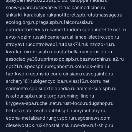
snow-guard.ru
slovar-ivrit.ru
cleanmedicine.ru
shkurki-karakulya.ru
kanotiforet.spb.ru
tutmassage.ru
ecolog.org.ru
praga.spb.ru
falcorussia.ru
autodoctorservis.ru
kamertondom.spb.ru
net-life.net.ru
avto-vozim.ru
sakhcamera.ru
alliance-electro.spb.ru
stroyavt.ru
controlweb1.ru
tdsak74.ru
kinzozo-ru.ru
kvotka.ru
iron-snab.ru
costa-bella.ru
eugrus.pp.ru
associaciya39.ru
primexpo.spb.ru
bezmorchin.ru
ia2.ru
cpt21.ru
ispecspb.ru
regahost.ru
kolosok-elita.ru
tae-kwon.ru
consrio.com.ru
insiam.ru
avegainfo.ru
archery161.ru
bigencyclica.ru
vlast16.ru
korru.net
sarmiento.spb.su
extelopedia.ru
lammin-suo.spb.ru
iskatour.spb.ru
snpi.org.ru
running-line.ru
krygeva-spa.ru
chel.net.ru
rust-loco.ru
dugshop.ru
hl-beta.spb.ru
school494.spb.ru
mymubaby.ru
epoha-metalband.ru
ngr.spb.ru
rusgosnews.com
dieselvostok.ru
24hostel.msk.ru
w-dev.ru
f-ship.ru