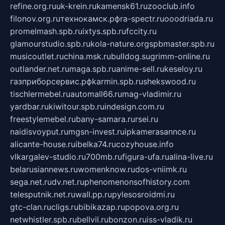
refine.org.ru
uk-krein.ru
kamensk61.ru
zooclub.info
filonov.org.ru
технокамск.рф
ra-spectr.ru
ooodriada.ru
promelmash.spb.ru
ixtys.spb.ru
fccity.ru
glamourstudio.spb.ru
kola-nature.org
spbmaster.spb.ru
musicoutlet.ru
china.msk.ru
bulldog.su
grimm-online.ru
outlander.net.ru
maga.spb.ru
anime-sell.ru
keseloy.ru
газприборсервис.рф
karmin.spb.ru
shekswood.ru
tischlermebel.ru
automall66.ru
mag-vladimir.ru
yardbar.ru
kiwitour.spb.ru
indesign.com.ru
freestylemebel.ru
bany-samara.ru
rsei.ru
naidisvoyput.ru
mgsn-invest.ru
ipkamerasannce.ru
alicante-house.ru
ibelka74.ru
cozyhouse.info
vlkargalev-studio.ru
700mb.ru
figura-ufa.ru
alina-live.ru
belarusiannews.ru
womenknow.ru
dos-vniimk.ru
sega.net.ru
dv.net.ru
phenomenonsofhistory.com
telesputnik.net.ru
wall.pp.ru
pylesosroidmi.ru
gtc-clan.ru
cligs.ru
bibikazap.ru
popova.org.ru
netwhistler.spb.ru
bellvil.ru
bonzon.ru
iss-vladik.ru