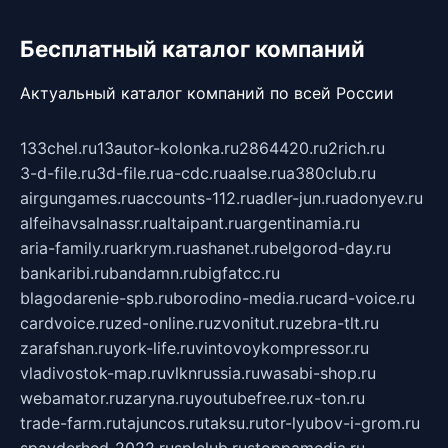
Бесплатный каталог компаний
Актуальный каталог компаний по всей России
133chel.ru
13autor-kolonka.ru
2864420.ru
2rich.ru
3-d-file.ru
3d-file.ru
a-cdc.ru
aalse.ru
a380club.ru
airgungames.ru
accounts-112.ru
adler-jun.ru
adonyev.ru
alfeihavsalnassr.ru
altaipant.ru
argentinamia.ru
aria-family.ru
arkrym.ru
ashanet.ru
belgorod-day.ru
bankaribi.ru
bandamn.ru
bigfatcc.ru
blagodarenie-spb.ru
borodino-media.ru
card-voice.ru
cardvoice.ru
zed-online.ru
zvonitut.ru
zebra-tlt.ru
zarafshan.ru
york-life.ru
vintovoykompressor.ru
vladivostok-map.ru
vlknrussia.ru
wasabi-shop.ru
webamator.ru
zaryna.ru
youtubefree.ru
x-ton.ru
trade-farm.ru
tajuncos.ru
taksu.ru
tor-lyubov-i-grom.ru
spayderhed-2022.ru
splclub.ru
stoppamedia.ru