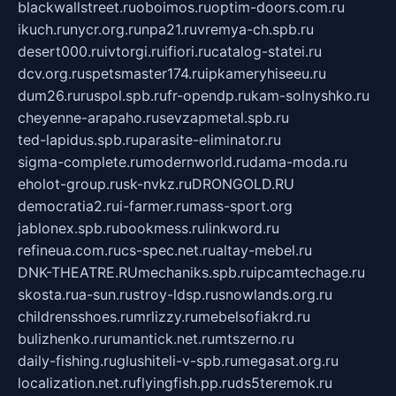
blackwallstreet.ru
oboimos.ru
optim-doors.com.ru
ikuch.ru
nycr.org.ru
npa21.ru
vremya-ch.spb.ru
desert000.ru
ivtorgi.ru
ifiori.ru
catalog-statei.ru
dcv.org.ru
spetsmaster174.ru
ipkameryhiseeu.ru
dum26.ru
ruspol.spb.ru
fr-opendp.ru
kam-solnyshko.ru
cheyenne-arapaho.ru
sevzapmetal.spb.ru
ted-lapidus.spb.ru
parasite-eliminator.ru
sigma-complete.ru
modernworld.ru
dama-moda.ru
eholot-group.ru
sk-nvkz.ru
DRONGOLD.RU
democratia2.ru
i-farmer.ru
mass-sport.org
jablonex.spb.ru
bookmess.ru
linkword.ru
refineua.com.ru
cs-spec.net.ru
altay-mebel.ru
DNK-THEATRE.RU
mechaniks.spb.ru
ipcamtechage.ru
skosta.ru
a-sun.ru
stroy-ldsp.ru
snowlands.org.ru
childrensshoes.ru
mrlizzy.ru
mebelsofiakrd.ru
bulizhenko.ru
rumantick.net.ru
mtszerno.ru
daily-fishing.ru
glushiteli-v-spb.ru
megasat.org.ru
localization.net.ru
flyingfish.pp.ru
ds5teremok.ru