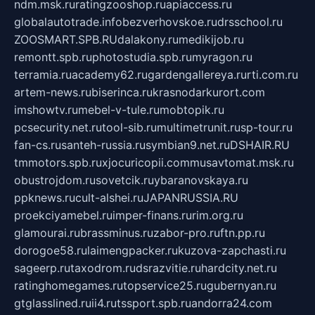
ndm.msk.ru
ratingzooshop.ru
apiaccess.ru
globalautotrade.info
bezverhovskoe.ru
drsschool.ru
ZOOSMART.SPB.RU
dalakony.ru
medikijob.ru
remontt.spb.ru
photostudia.spb.ru
myragon.ru
terramia.ru
academy62.ru
gardengallereya.ru
rti.com.ru
artem-news.ru
biserinca.ru
krasnodarkurort.com
imshowtv.ru
mebel-v-tule.ru
mobtopik.ru
pcsecurity.net.ru
tool-sib.ru
multimetrunit.ru
sp-tour.ru
fan-cs.ru
santeh-russia.ru
symbian9.net.ru
DSHAIR.RU
tmmotors.spb.ru
xjocuricopii.com
musavtomat.msk.ru
obustrojdom.ru
sovetcik.ru
ybaranovskaya.ru
ppknews.ru
cult-alshei.ru
JAPANRUSSIA.RU
proekciyamebel.ru
imper-finans.ru
rim.org.ru
glamourai.ru
brassminus.ru
zabor-pro.ru
ftn.pp.ru
dorogoe58.ru
laimengpacker.ru
kuzova-zapchasti.ru
sageerp.ru
taxodrom.ru
dsrazvitie.ru
hardcity.net.ru
ratinghomegames.ru
topservice25.ru
gubernyan.ru
gtglasslined.ru
ii4.ru
tssport.spb.ru
andorra24.com