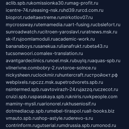
aclib.spb.ru
komissionka30.ru
mag-profit.ru
icentre-74.ru
leasing-nsk.ru
hd39.ru
rcd.com.ru
bioprot.ru
deltaextreme.ru
mirkotlov07.ru
mycrossway.ru
temamedia.ru
art-fusing.ru
cbslefort.ru
sunroadwatch.ru
citroen-yaroslavl.ru
ratnews.msk.ru
sk-if.ru
joomlamoduli.ru
academic-work.ru
bananaboys.ru
sanekua.ru
lianafrukt.ru
beta43.ru
tucsonwoori.com
alex-translation.ru
avantgardeclinics.ru
noel.msk.ru
buylq.ru
aquas-spb.ru
vilnerivne.com
bobry-2.ru
vtoroe-solnce.ru
nickysheen.ru
clockmir.ru
huntercraft.ru
стройокт.рф
webpixels.ru
pczz.msk.su
petrodvorets.spb.ru
nsintermed.spb.ru
avtovirazh-24.ru
jazzq.ru
czecot.ru
cruizi.spb.ru
spasskaya.spb.ru
kniris.ru
vkpeople.com
maminy-mysli.ru
arionorel.ru
khuseniosif.ru
dotmediacup.spb.ru
mebel-tiraspol.ru
all-books.biz
vmauto.spb.ru
shop-astyle.ru
derevo-s.ru
contrinform.ru
gutserial.ru
mdrussia.spb.ru
monod.ru