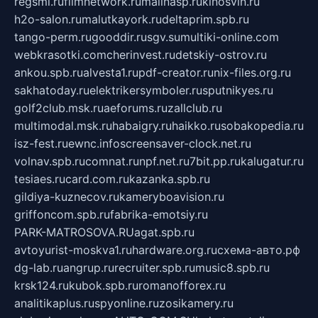
regsmi.ru
filmnetwork.ru
malinasp.ru
kinosvin.ru
h2o-salon.ru
malutkayork.ru
deltaprim.spb.ru
tango-perm.ru
gooddir.ru
sgv.su
multiki-online.com
webkrasotki.com
cherinvest.ru
detskiy-ostrov.ru
ankou.spb.ru
alvesta1.ru
pdf-creator.ru
nix-files.org.ru
sakhatoday.ru
elektrikersymboler.ru
sputnikyes.ru
golf2club.msk.ru
aeforums.ru
zallclub.ru
multimodal.msk.ru
habaigry.ru
haikko.ru
sobakopedia.ru
isz-fest.ru
ewnc.info
screensaver-clock.net.ru
volnav.spb.ru
comnat.ru
npf.net.ru
7bit.pp.ru
kalugatur.ru
tesiaes.ru
card.com.ru
kazanka.spb.ru
gildiya-kuznecov.ru
kameryboavision.ru
griffoncom.spb.ru
fabrika-emotsiy.ru
PARK-MATROSOVA.RU
agat.spb.ru
avtoyurist-moskva1.ru
hardware.org.ru
схема-авто.рф
dg-lab.ru
angrup.ru
recruiter.spb.ru
music8.spb.ru
krsk124.ru
kubok.spb.ru
romanofforex.ru
analitikaplus.ru
spyonline.ru
zosikamery.ru