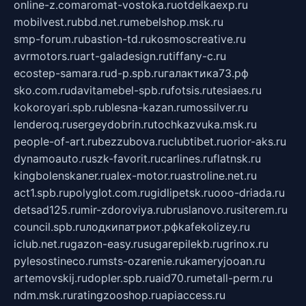
online-z.com
aromat-vostoka.ru
otdelkaexp.ru
mobilvest.ru
bbd.net.ru
mebelshop.msk.ru
smp-forum.ru
bastion-td.ru
kosmoscreative.ru
avrmotors.ru
art-galadesign.ru
tiffany-c.ru
ecostep-samara.ru
d-p.spb.ru
галактика73.рф
sko.com.ru
davitamebel-spb.ru
fotsis.ru
tesiaes.ru
kokoroyari.spb.ru
blesna-kazan.ru
mossilver.ru
lenderoq.ru
sergeydobrin.ru
tochkazvuka.msk.ru
people-of-art.ru
bezzubova.ru
clubtibet.ru
orior-aks.ru
dynamoauto.ru
szk-favorit.ru
carlines.ru
flatnsk.ru
kingbolenskaner.ru
alex-motor.ru
astroline.net.ru
act1.spb.ru
polyglot.com.ru
gidlipetsk.ru
ooo-driada.ru
detsad125.ru
mir-zdoroviya.ru
bruslanovo.ru
siterem.ru
council.spb.ru
лодкипатриот.рф
kafekolizey.ru
iclub.net.ru
gazon-easy.ru
sugarepilekb.ru
grinox.ru
pylesostineco.ru
msts-ozarenie.ru
kameryjooan.ru
artemovskij.ru
dopler.spb.ru
aid70.ru
metall-perm.ru
ndm.msk.ru
ratingzooshop.ru
apiaccess.ru