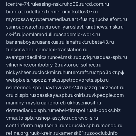
icentre-74.ru
leasing-nsk.ru
hd39.ru
rcd.com.ru
bioprot.ru
deltaextreme.ru
mirkotlov07.ru
mycrossway.ru
temamedia.ru
art-fusing.ru
cbslefort.ru
sunroadwatch.ru
citroen-yaroslavl.ru
ratnews.msk.ru
sk-if.ru
joomlamoduli.ru
academic-work.ru
bananaboys.ru
sanekua.ru
lianafrukt.ru
beta43.ru
tucsonwoori.com
alex-translation.ru
avantgardeclinics.ru
noel.msk.ru
buylq.ru
aquas-spb.ru
vilnerivne.com
bobry-2.ru
vtoroe-solnce.ru
nickysheen.ru
clockmir.ru
huntercraft.ru
стройокт.рф
webpixels.ru
pczz.msk.su
petrodvorets.spb.ru
nsintermed.spb.ru
avtovirazh-24.ru
jazzq.ru
czecot.ru
cruizi.spb.ru
spasskaya.spb.ru
kniris.ru
vkpeople.com
maminy-mysli.ru
arionorel.ru
khuseniosif.ru
dotmediacup.spb.ru
mebel-tiraspol.ru
all-books.biz
vmauto.spb.ru
shop-astyle.ru
derevo-s.ru
contrinform.ru
gutserial.ru
mdrussia.spb.ru
monod.ru
refine.org.ru
uk-krein.ru
kamensk61.ru
zooclub.info