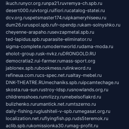
ikuch.ru
nycr.org.ru
npa21.ru
vremya-ch.spb.ru
desert000.ru
ivtorgi.ru
ifiori.ru
catalog-statei.ru
dcv.org.ru
spetsmaster174.ru
ipkameryhiseeu.ru
dum26.ru
ruspol.spb.ru
fr-opendp.ru
kam-solnyshko.ru
cheyenne-arapaho.ru
sevzapmetal.spb.ru
ted-lapidus.spb.ru
parasite-eliminator.ru
sigma-complete.ru
modernworld.ru
dama-moda.ru
eholot-group.ru
sk-nvkz.ru
DRONGOLD.RU
democratia2.ru
i-farmer.ru
mass-sport.org
jablonex.spb.ru
bookmess.ru
linkword.ru
refineua.com.ru
cs-spec.net.ru
altay-mebel.ru
DNK-THEATRE.RU
mechaniks.spb.ru
ipcamtechage.ru
skosta.ru
a-sun.ru
stroy-ldsp.ru
snowlands.org.ru
childrensshoes.ru
mrlizzy.ru
mebelsofiakrd.ru
bulizhenko.ru
rumantick.net.ru
mtszerno.ru
daily-fishing.ru
glushiteli-v-spb.ru
megasat.org.ru
localization.net.ru
flyingfish.pp.ru
ds5teremok.ru
aclib.spb.ru
komissionka30.ru
mag-profit.ru