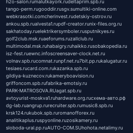
h2o-salon.ru
malutkayork.ru
deltaprim.spb.ru
tango-perm.ru
gooddir.ru
sgv.su
multiki-online.com
webkrasotki.com
cherinvest.ru
detskiy-ostrov.ru
ankou.spb.ru
alvesta1.ru
pdf-creator.ru
nix-files.org.ru
sakhatoday.ru
elektrikersymboler.ru
sputnikyes.ru
golf2club.msk.ru
aeforums.ru
zallclub.ru
multimodal.msk.ru
habaigry.ru
haikko.ru
sobakopedia.ru
isz-fest.ru
ewnc.info
screensaver-clock.net.ru
volnav.spb.ru
comnat.ru
npf.net.ru
7bit.pp.ru
kalugatur.ru
tesiaes.ru
card.com.ru
kazanka.spb.ru
gildiya-kuznecov.ru
kameryboavision.ru
griffoncom.spb.ru
fabrika-emotsiy.ru
PARK-MATROSOVA.RU
agat.spb.ru
avtoyurist-moskva1.ru
hardware.org.ru
схема-авто.рф
dg-lab.ru
angrup.ru
recruiter.spb.ru
music8.spb.ru
krsk124.ru
kubok.spb.ru
romanofforex.ru
analitikaplus.ru
spyonline.ru
zosikamery.ru
sloboda-ural.pp.ru
AUTO-COM.SU
hohota.net
alimy.ru