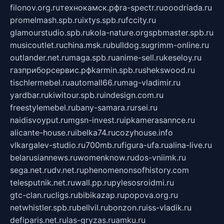
filonov.org.ru
технокамск.рф
ra-spectr.ru
ooodriada.ru
promelmash.spb.ru
ixtys.spb.ru
fccity.ru
glamourstudio.spb.ru
kola-nature.org
spbmaster.spb.ru
musicoutlet.ru
china.msk.ru
bulldog.su
grimm-online.ru
outlander.net.ru
maga.spb.ru
anime-sell.ru
keseloy.ru
газприборсервис.рф
karmin.spb.ru
shekswood.ru
tischlermebel.ru
automall66.ru
mag-vladimir.ru
yardbar.ru
kiwitour.spb.ru
indesign.com.ru
freestylemebel.ru
bany-samara.ru
rsei.ru
naidisvoyput.ru
mgsn-invest.ru
ipkamerasannce.ru
alicante-house.ru
ibelka74.ru
cozyhouse.info
vlkargalev-studio.ru
700mb.ru
figura-ufa.ru
alina-live.ru
belarusiannews.ru
womenknow.ru
dos-vniimk.ru
sega.net.ru
dv.net.ru
phenomenonsofhistory.com
telesputnik.net.ru
wall.pp.ru
pylesosroidmi.ru
gtc-clan.ru
cligs.ru
bibikazap.ru
popova.org.ru
netwhistler.spb.ru
bellvil.ru
bonzon.ru
iss-vladik.ru
defiparis.net.ru
las-gryzas.ru
amku.ru