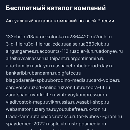
Бесплатный каталог компаний
Актуальный каталог компаний по всей России
133chel.ru
13autor-kolonka.ru
2864420.ru
2rich.ru
3-d-file.ru
3d-file.ru
a-cdc.ru
aalse.ru
a380club.ru
airgungames.ru
accounts-112.ru
adler-jun.ru
adonyev.ru
alfeihavsalnassr.ru
altaipant.ru
argentinamia.ru
aria-family.ru
arkrym.ru
ashanet.ru
belgorod-day.ru
bankaribi.ru
bandamn.ru
bigfatcc.ru
blagodarenie-spb.ru
borodino-media.ru
card-voice.ru
cardvoice.ru
zed-online.ru
zvonitut.ru
zebra-tlt.ru
zarafshan.ru
york-life.ru
vintovoykompressor.ru
vladivostok-map.ru
vlknrussia.ru
wasabi-shop.ru
webamator.ru
zaryna.ru
youtubefree.ru
x-ton.ru
trade-farm.ru
tajuncos.ru
taksu.ru
tor-lyubov-i-grom.ru
spayderhed-2022.ru
splclub.ru
stoppamedia.ru