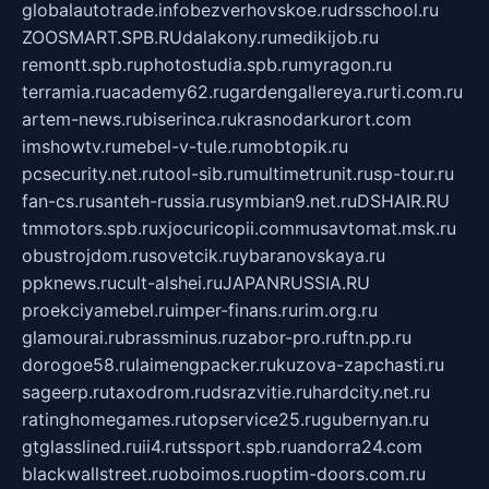
globalautotrade.info
bezverhovskoe.ru
drsschool.ru
ZOOSMART.SPB.RU
dalakony.ru
medikijob.ru
remontt.spb.ru
photostudia.spb.ru
myragon.ru
terramia.ru
academy62.ru
gardengallereya.ru
rti.com.ru
artem-news.ru
biserinca.ru
krasnodarkurort.com
imshowtv.ru
mebel-v-tule.ru
mobtopik.ru
pcsecurity.net.ru
tool-sib.ru
multimetrunit.ru
sp-tour.ru
fan-cs.ru
santeh-russia.ru
symbian9.net.ru
DSHAIR.RU
tmmotors.spb.ru
xjocuricopii.com
musavtomat.msk.ru
obustrojdom.ru
sovetcik.ru
ybaranovskaya.ru
ppknews.ru
cult-alshei.ru
JAPANRUSSIA.RU
proekciyamebel.ru
imper-finans.ru
rim.org.ru
glamourai.ru
brassminus.ru
zabor-pro.ru
ftn.pp.ru
dorogoe58.ru
laimengpacker.ru
kuzova-zapchasti.ru
sageerp.ru
taxodrom.ru
dsrazvitie.ru
hardcity.net.ru
ratinghomegames.ru
topservice25.ru
gubernyan.ru
gtglasslined.ru
ii4.ru
tssport.spb.ru
andorra24.com
blackwallstreet.ru
oboimos.ru
optim-doors.com.ru