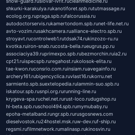
snow-guard.ru
slovar-ivrit.ru
cleanmedicine.ru
shkurki-karakulya.ru
kanotiforet.spb.ru
tutmassage.ru
ecolog.org.ru
praga.spb.ru
falcorussia.ru
autodoctorservis.ru
kamertondom.spb.ru
net-life.net.ru
avto-vozim.ru
sakhcamera.ru
alliance-electro.spb.ru
stroyavt.ru
controlweb1.ru
tdsak74.ru
kinzozo-ru.ru
kvotka.ru
iron-snab.ru
costa-bella.ru
eugrus.pp.ru
associaciya39.ru
primexpo.spb.ru
bezmorchin.ru
ia2.ru
cpt21.ru
ispecspb.ru
regahost.ru
kolosok-elita.ru
tae-kwon.ru
consrio.com.ru
insiam.ru
avegainfo.ru
archery161.ru
bigencyclica.ru
vlast16.ru
korru.net
sarmiento.spb.su
extelopedia.ru
lammin-suo.spb.ru
iskatour.spb.ru
snpi.org.ru
running-line.ru
krygeva-spa.ru
chel.net.ru
rust-loco.ru
dugshop.ru
hl-beta.spb.ru
school494.spb.ru
mymubaby.ru
epoha-metalband.ru
ngr.spb.ru
rusgosnews.com
dieselvostok.ru
24hostel.msk.ru
w-dev.ru
f-ship.ru
regsmi.ru
filmnetwork.ru
malinasp.ru
kinosvin.ru