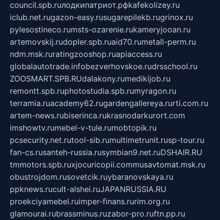
council.spb.ru
лодкипатриот.рф
kafekolizey.ru
iclub.net.ru
gazon-easy.ru
sugarepilekb.ru
grinox.ru
pylesostineco.ru
msts-ozarenie.ru
kameryjooan.ru
artemovskij.ru
dopler.spb.ru
aid70.ru
metall-perm.ru
ndm.msk.ru
ratingzooshop.ru
apiaccess.ru
globalautotrade.info
bezverhovskoe.ru
drsschool.ru
ZOOSMART.SPB.RU
dalakony.ru
medikijob.ru
remontt.spb.ru
photostudia.spb.ru
myragon.ru
terramia.ru
academy62.ru
gardengallereya.ru
rti.com.ru
artem-news.ru
biserinca.ru
krasnodarkurort.com
imshowtv.ru
mebel-v-tule.ru
mobtopik.ru
pcsecurity.net.ru
tool-sib.ru
multimetrunit.ru
sp-tour.ru
fan-cs.ru
santeh-russia.ru
symbian9.net.ru
DSHAIR.RU
tmmotors.spb.ru
xjocuricopii.com
musavtomat.msk.ru
obustrojdom.ru
sovetcik.ru
ybaranovskaya.ru
ppknews.ru
cult-alshei.ru
JAPANRUSSIA.RU
proekciyamebel.ru
imper-finans.ru
rim.org.ru
glamourai.ru
brassminus.ru
zabor-pro.ru
ftn.pp.ru