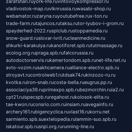
zarafshan.ru
york-life.ru
vintovoykompressor.ru
vladivostok-map.ru
vlknrussia.ru
wasabi-shop.ru
webamator.ru
zaryna.ru
youtubefree.ru
x-ton.ru
trade-farm.ru
tajuncos.ru
taksu.ru
tor-lyubov-i-grom.ru
spayderhed-2022.ru
splclub.ru
stoppamedia.ru
snow-guard.ru
slovar-ivrit.ru
cleanmedicine.ru
shkurki-karakulya.ru
kanotiforet.spb.ru
tutmassage.ru
ecolog.org.ru
praga.spb.ru
falcorussia.ru
autodoctorservis.ru
kamertondom.spb.ru
net-life.net.ru
avto-vozim.ru
sakhcamera.ru
alliance-electro.spb.ru
stroyavt.ru
controlweb1.ru
tdsak74.ru
kinzozo-ru.ru
kvotka.ru
iron-snab.ru
costa-bella.ru
eugrus.pp.ru
associaciya39.ru
primexpo.spb.ru
bezmorchin.ru
ia2.ru
cpt21.ru
ispecspb.ru
regahost.ru
kolosok-elita.ru
tae-kwon.ru
consrio.com.ru
insiam.ru
avegainfo.ru
archery161.ru
bigencyclica.ru
vlast16.ru
korru.net
sarmiento.spb.su
extelopedia.ru
lammin-suo.spb.ru
iskatour.spb.ru
snpi.org.ru
running-line.ru