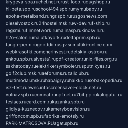
krygeva-spa.ru
chel.net.ru
rust-loco.ru
dugshop.ru
hl-beta.spb.ru
school494.spb.ru
mymubaby.ru
epoha-metalband.ru
ngr.spb.ru
rusgosnews.com
dieselvostok.ru
24hostel.msk.ru
w-dev.ru
f-ship.ru
regsmi.ru
filmnetwork.ru
malinasp.ru
kinosvin.ru
h2o-salon.ru
malutkayork.ru
deltaprim.spb.ru
tango-perm.ru
gooddir.ru
sgv.su
multiki-online.com
webkrasotki.com
cherinvest.ru
detskiy-ostrov.ru
ankou.spb.ru
alvesta1.ru
pdf-creator.ru
nix-files.org.ru
sakhatoday.ru
elektrikersymboler.ru
sputnikyes.ru
golf2club.msk.ru
aeforums.ru
zallclub.ru
multimodal.msk.ru
habaigry.ru
haikko.ru
sobakopedia.ru
isz-fest.ru
ewnc.info
screensaver-clock.net.ru
volnav.spb.ru
comnat.ru
npf.net.ru
7bit.pp.ru
kalugatur.ru
tesiaes.ru
card.com.ru
kazanka.spb.ru
gildiya-kuznecov.ru
kameryboavision.ru
griffoncom.spb.ru
fabrika-emotsiy.ru
PARK-MATROSOVA.RU
agat.spb.ru