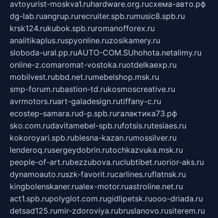
avtoyurist-moskva1.ru
hardware.org.ru
схема-авто.рф
dg-lab.ru
angrup.ru
recruiter.spb.ru
music8.spb.ru
krsk124.ru
kubok.spb.ru
romanofforex.ru
analitikaplus.ru
spyonline.ru
zosikamery.ru
sloboda-ural.pp.ru
AUTO-COM.SU
hohota.net
alimy.ru
online-z.com
aromat-vostoka.ru
otdelkaexp.ru
mobilvest.ru
bbd.net.ru
mebelshop.msk.ru
smp-forum.ru
bastion-td.ru
kosmoscreative.ru
avrmotors.ru
art-galadesign.ru
tiffany-c.ru
ecostep-samara.ru
d-p.spb.ru
галактика73.рф
sko.com.ru
davitamebel-spb.ru
fotsis.ru
tesiaes.ru
kokoroyari.spb.ru
blesna-kazan.ru
mossilver.ru
lenderoq.ru
sergeydobrin.ru
tochkazvuka.msk.ru
people-of-art.ru
bezzubova.ru
clubtibet.ru
orior-aks.ru
dynamoauto.ru
szk-favorit.ru
carlines.ru
flatnsk.ru
kingbolenskaner.ru
alex-motor.ru
astroline.net.ru
act1.spb.ru
polyglot.com.ru
gidlipetsk.ru
ooo-driada.ru
detsad125.ru
mir-zdoroviya.ru
bruslanovo.ru
siterem.ru