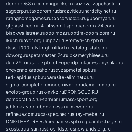
dorogoe58.ru
laimengpacker.ru
kuzova-zapchasti.ru
sageerp.ru
taxodrom.ru
dsrazvitie.ru
hardcity.net.ru
ratinghomegames.ru
topservice25.ru
gubernyan.ru
gtglasslined.ru
ii4.ru
tssport.spb.ru
andorra24.com
blackwallstreet.ru
oboimos.ru
optim-doors.com.ru
ikuch.ru
nycr.org.ru
npa21.ru
vremya-ch.spb.ru
desert000.ru
ivtorgi.ru
ifiori.ru
catalog-statei.ru
dcv.org.ru
spetsmaster174.ru
ipkameryhiseeu.ru
dum26.ru
ruspol.spb.ru
fr-opendp.ru
kam-solnyshko.ru
cheyenne-arapaho.ru
sevzapmetal.spb.ru
ted-lapidus.spb.ru
parasite-eliminator.ru
sigma-complete.ru
modernworld.ru
dama-moda.ru
eholot-group.ru
sk-nvkz.ru
DRONGOLD.RU
democratia2.ru
i-farmer.ru
mass-sport.org
jablonex.spb.ru
bookmess.ru
linkword.ru
refineua.com.ru
cs-spec.net.ru
altay-mebel.ru
DNK-THEATRE.RU
mechaniks.spb.ru
ipcamtechage.ru
skosta.ru
a-sun.ru
stroy-ldsp.ru
snowlands.org.ru