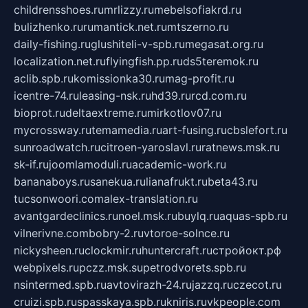
childrensshoes.ru
mrlizzy.ru
mebelsofiakrd.ru
bulizhenko.ru
rumantick.net.ru
mtszerno.ru
daily-fishing.ru
glushiteli-v-spb.ru
megasat.org.ru
localization.net.ru
flyingfish.pp.ru
ds5teremok.ru
aclib.spb.ru
komissionka30.ru
mag-profit.ru
icentre-74.ru
leasing-nsk.ru
hd39.ru
rcd.com.ru
bioprot.ru
deltaextreme.ru
mirkotlov07.ru
mycrossway.ru
temamedia.ru
art-fusing.ru
cbslefort.ru
sunroadwatch.ru
citroen-yaroslavl.ru
ratnews.msk.ru
sk-if.ru
joomlamoduli.ru
academic-work.ru
bananaboys.ru
sanekua.ru
lianafrukt.ru
beta43.ru
tucsonwoori.com
alex-translation.ru
avantgardeclinics.ru
noel.msk.ru
buylq.ru
aquas-spb.ru
vilnerivne.com
bobry-2.ru
vtoroe-solnce.ru
nickysheen.ru
clockmir.ru
huntercraft.ru
стройокт.рф
webpixels.ru
pczz.msk.su
petrodvorets.spb.ru
nsintermed.spb.ru
avtovirazh-24.ru
jazzq.ru
czecot.ru
cruizi.spb.ru
spasskaya.spb.ru
kniris.ru
vkpeople.com