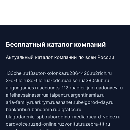
Бесплатный каталог компаний
Актуальный каталог компаний по всей России
133chel.ru
13autor-kolonka.ru
2864420.ru
2rich.ru
3-d-file.ru
3d-file.ru
a-cdc.ru
aalse.ru
a380club.ru
airgungames.ru
accounts-112.ru
adler-jun.ru
adonyev.ru
alfeihavsalnassr.ru
altaipant.ru
argentinamia.ru
aria-family.ru
arkrym.ru
ashanet.ru
belgorod-day.ru
bankaribi.ru
bandamn.ru
bigfatcc.ru
blagodarenie-spb.ru
borodino-media.ru
card-voice.ru
cardvoice.ru
zed-online.ru
zvonitut.ru
zebra-tlt.ru