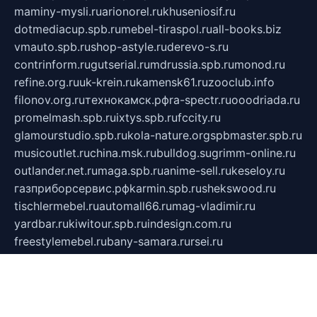
maminy-mysli.ru
arionorel.ru
khuseniosif.ru
dotmediacup.spb.ru
mebel-tiraspol.ru
all-books.biz
vmauto.spb.ru
shop-astyle.ru
derevo-s.ru
contrinform.ru
gutserial.ru
mdrussia.spb.ru
monod.ru
refine.org.ru
uk-krein.ru
kamensk61.ru
zooclub.info
filonov.org.ru
технокамск.рф
ra-spectr.ru
ooodriada.ru
promelmash.spb.ru
ixtys.spb.ru
fccity.ru
glamourstudio.spb.ru
kola-nature.org
spbmaster.spb.ru
musicoutlet.ru
china.msk.ru
bulldog.su
grimm-online.ru
outlander.net.ru
maga.spb.ru
anime-sell.ru
keseloy.ru
газприборсервис.рф
karmin.spb.ru
shekswood.ru
tischlermebel.ru
automall66.ru
mag-vladimir.ru
yardbar.ru
kiwitour.spb.ru
indesign.com.ru
freestylemebel.ru
bany-samara.ru
rsei.ru
naidisvoyput.ru
mgsn-invest.ru
ipkamerasannce.ru
alicante-house.ru
ibelka74.ru
cozyhouse.info
vlkargalev-studio.ru
700mb.ru
figura-ufa.ru
alina-live.ru
belarusiannews.ru
womenknow.ru
dos-vniimk.ru