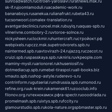
sunroadwatch.ru
citroen-yaroslavl.ru
ratnews.msk.ru
sk-if.ru
joomlamoduli.ru
academic-work.ru
bananaboys.ru
sanekua.ru
lianafrukt.ru
beta43.ru
tucsonwoori.com
alex-translation.ru
avantgardeclinics.ru
noel.msk.ru
buylq.ru
aquas-spb.ru
vilnerivne.com
bobry-2.ru
vtoroe-solnce.ru
nickysheen.ru
clockmir.ru
huntercraft.ru
стройокт.рф
webpixels.ru
pczz.msk.su
petrodvorets.spb.ru
nsintermed.spb.ru
avtovirazh-24.ru
jazzq.ru
czecot.ru
cruizi.spb.ru
spasskaya.spb.ru
kniris.ru
vkpeople.com
maminy-mysli.ru
arionorel.ru
khuseniosif.ru
dotmediacup.spb.ru
mebel-tiraspol.ru
all-books.biz
vmauto.spb.ru
shop-astyle.ru
derevo-s.ru
contrinform.ru
gutserial.ru
mdrussia.spb.ru
monod.ru
refine.org.ru
uk-krein.ru
kamensk61.ru
zooclub.info
filonov.org.ru
технокамск.рф
ra-spectr.ru
ooodriada.ru
promelmash.spb.ru
ixtys.spb.ru
fccity.ru
glamourstudio.spb.ru
kola-nature.org
spbmaster.spb.ru