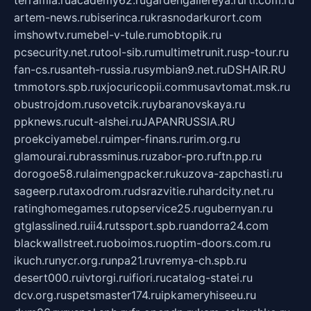
terramia.ru
academy62.ru
gardengallereya.ru
rti.com.ru
artem-news.ru
biserinca.ru
krasnodarkurort.com
imshowtv.ru
mebel-v-tule.ru
mobtopik.ru
pcsecurity.net.ru
tool-sib.ru
multimetrunit.ru
sp-tour.ru
fan-cs.ru
santeh-russia.ru
symbian9.net.ru
DSHAIR.RU
tmmotors.spb.ru
xjocuricopii.com
musavtomat.msk.ru
obustrojdom.ru
sovetcik.ru
ybaranovskaya.ru
ppknews.ru
cult-alshei.ru
JAPANRUSSIA.RU
proekciyamebel.ru
imper-finans.ru
rim.org.ru
glamourai.ru
brassminus.ru
zabor-pro.ru
ftn.pp.ru
dorogoe58.ru
laimengpacker.ru
kuzova-zapchasti.ru
sageerp.ru
taxodrom.ru
dsrazvitie.ru
hardcity.net.ru
ratinghomegames.ru
topservice25.ru
gubernyan.ru
gtglasslined.ru
ii4.ru
tssport.spb.ru
andorra24.com
blackwallstreet.ru
oboimos.ru
optim-doors.com.ru
ikuch.ru
nycr.org.ru
npa21.ru
vremya-ch.spb.ru
desert000.ru
ivtorgi.ru
ifiori.ru
catalog-statei.ru
dcv.org.ru
spetsmaster174.ru
ipkameryhiseeu.ru