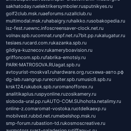
sakhatoday.ru
elektrikersymboler.ru
sputnikyes.ru
golf2club.msk.ru
aeforums.ru
zallclub.ru
multimodal.msk.ru
habaigry.ru
haikko.ru
sobakopedia.ru
isz-fest.ru
ewnc.info
screensaver-clock.net.ru
volnav.spb.ru
comnat.ru
npf.net.ru
7bit.pp.ru
kalugatur.ru
tesiaes.ru
card.com.ru
kazanka.spb.ru
gildiya-kuznecov.ru
kameryboavision.ru
griffoncom.spb.ru
fabrika-emotsiy.ru
PARK-MATROSOVA.RU
agat.spb.ru
avtoyurist-moskva1.ru
hardware.org.ru
схема-авто.рф
dg-lab.ru
angrup.ru
recruiter.spb.ru
music8.spb.ru
krsk124.ru
kubok.spb.ru
romanofforex.ru
analitikaplus.ru
spyonline.ru
zosikamery.ru
sloboda-ural.pp.ru
AUTO-COM.SU
hohota.net
alimy.ru
online-z.com
aromat-vostoka.ru
otdelkaexp.ru
mobilvest.ru
bbd.net.ru
mebelshop.msk.ru
smp-forum.ru
bastion-td.ru
kosmoscreative.ru
avrmotors.ru
art-galadesign.ru
tiffany-c.ru