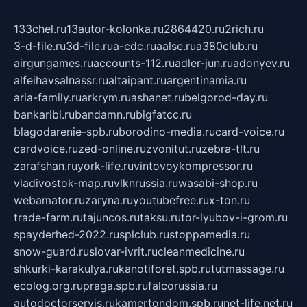
133chel.ru
13autor-kolonka.ru
2864420.ru
2rich.ru
3-d-file.ru
3d-file.ru
a-cdc.ru
aalse.ru
a380club.ru
airgungames.ru
accounts-112.ru
adler-jun.ru
adonyev.ru
alfeihavsalnassr.ru
altaipant.ru
argentinamia.ru
aria-family.ru
arkrym.ru
ashanet.ru
belgorod-day.ru
bankaribi.ru
bandamn.ru
bigfatcc.ru
blagodarenie-spb.ru
borodino-media.ru
card-voice.ru
cardvoice.ru
zed-online.ru
zvonitut.ru
zebra-tlt.ru
zarafshan.ru
york-life.ru
vintovoykompressor.ru
vladivostok-map.ru
vlknrussia.ru
wasabi-shop.ru
webamator.ru
zaryna.ru
youtubefree.ru
x-ton.ru
trade-farm.ru
tajuncos.ru
taksu.ru
tor-lyubov-i-grom.ru
spayderhed-2022.ru
splclub.ru
stoppamedia.ru
snow-guard.ru
slovar-ivrit.ru
cleanmedicine.ru
shkurki-karakulya.ru
kanotiforet.spb.ru
tutmassage.ru
ecolog.org.ru
praga.spb.ru
falcorussia.ru
autodoctorservis.ru
kamertondom.spb.ru
net-life.net.ru