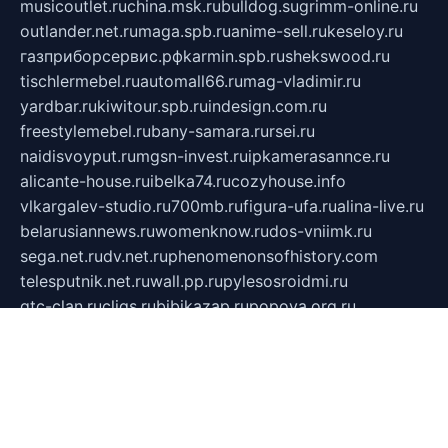
musicoutlet.ru
china.msk.ru
bulldog.su
grimm-online.ru
outlander.net.ru
maga.spb.ru
anime-sell.ru
keseloy.ru
газприборсервис.рф
karmin.spb.ru
shekswood.ru
tischlermebel.ru
automall66.ru
mag-vladimir.ru
yardbar.ru
kiwitour.spb.ru
indesign.com.ru
freestylemebel.ru
bany-samara.ru
rsei.ru
naidisvoyput.ru
mgsn-invest.ru
ipkamerasannce.ru
alicante-house.ru
ibelka74.ru
cozyhouse.info
vlkargalev-studio.ru
700mb.ru
figura-ufa.ru
alina-live.ru
belarusiannews.ru
womenknow.ru
dos-vniimk.ru
sega.net.ru
dv.net.ru
phenomenonsofhistory.com
telesputnik.net.ru
wall.pp.ru
pylesosroidmi.ru
gtc-clan.ru
cligs.ru
bibikazap.ru
popova.org.ru
netwhistler.spb.ru
bellvil.ru
bonzon.ru
iss-vladik.ru
defiparis.net.ru
las-gryzas.ru
amku.ru
electednews.spb.ru
feather.org.ru
spar72.ru
tankiigri.ru
dominus.com.ru
ibtree.ru
sanykool.pp.ru
unixlib.org.ru
menatep.spb.ru
gartenterrassen.ru
printeka.ru