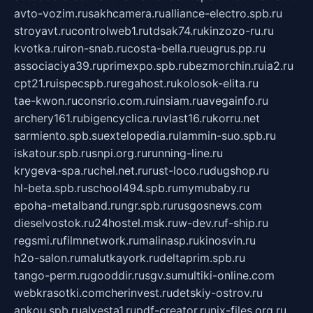
avto-vozim.ru
sakhcamera.ru
alliance-electro.spb.ru
stroyavt.ru
controlweb1.ru
tdsak74.ru
kinzozo-ru.ru
kvotka.ru
iron-snab.ru
costa-bella.ru
eugrus.pp.ru
associaciya39.ru
primexpo.spb.ru
bezmorchin.ru
ia2.ru
cpt21.ru
ispecspb.ru
regahost.ru
kolosok-elita.ru
tae-kwon.ru
consrio.com.ru
insiam.ru
avegainfo.ru
archery161.ru
bigencyclica.ru
vlast16.ru
korru.net
sarmiento.spb.su
extelopedia.ru
lammin-suo.spb.ru
iskatour.spb.ru
snpi.org.ru
running-line.ru
krygeva-spa.ru
chel.net.ru
rust-loco.ru
dugshop.ru
hl-beta.spb.ru
school494.spb.ru
mymubaby.ru
epoha-metalband.ru
ngr.spb.ru
rusgosnews.com
dieselvostok.ru
24hostel.msk.ru
w-dev.ru
f-ship.ru
regsmi.ru
filmnetwork.ru
malinasp.ru
kinosvin.ru
h2o-salon.ru
malutkayork.ru
deltaprim.spb.ru
tango-perm.ru
gooddir.ru
sgv.su
multiki-online.com
webkrasotki.com
cherinvest.ru
detskiy-ostrov.ru
ankou.spb.ru
alvesta1.ru
pdf-creator.ru
nix-files.org.ru