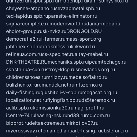
dum26.ru
ruspol.spb.ru
fr-opendp.ru
kam-solnyshko.ru
cheyenne-arapaho.ru
sevzapmetal.spb.ru
ted-lapidus.spb.ru
parasite-eliminator.ru
sigma-complete.ru
modernworld.ru
dama-moda.ru
eholot-group.ru
sk-nvkz.ru
DRONGOLD.RU
democratia2.ru
i-farmer.ru
mass-sport.org
jablonex.spb.ru
bookmess.ru
linkword.ru
refineua.com.ru
cs-spec.net.ru
altay-mebel.ru
DNK-THEATRE.RU
mechaniks.spb.ru
ipcamtechage.ru
skosta.ru
a-sun.ru
stroy-ldsp.ru
snowlands.org.ru
childrensshoes.ru
mrlizzy.ru
mebelsofiakrd.ru
bulizhenko.ru
rumantick.net.ru
mtszerno.ru
daily-fishing.ru
glushiteli-v-spb.ru
megasat.org.ru
localization.net.ru
flyingfish.pp.ru
ds5teremok.ru
aclib.spb.ru
komissionka30.ru
mag-profit.ru
icentre-74.ru
leasing-nsk.ru
hd39.ru
rcd.com.ru
bioprot.ru
deltaextreme.ru
mirkotlov07.ru
mycrossway.ru
temamedia.ru
art-fusing.ru
cbslefort.ru