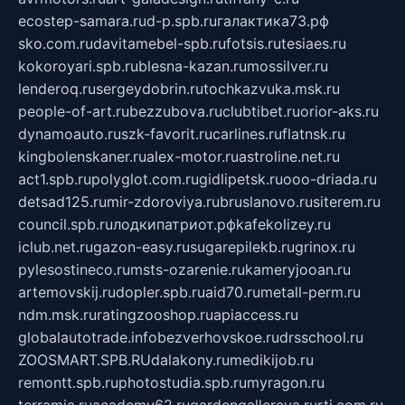
ecostep-samara.ru
d-p.spb.ru
галактика73.рф
sko.com.ru
davitamebel-spb.ru
fotsis.ru
tesiaes.ru
kokoroyari.spb.ru
blesna-kazan.ru
mossilver.ru
lenderoq.ru
sergeydobrin.ru
tochkazvuka.msk.ru
people-of-art.ru
bezzubova.ru
clubtibet.ru
orior-aks.ru
dynamoauto.ru
szk-favorit.ru
carlines.ru
flatnsk.ru
kingbolenskaner.ru
alex-motor.ru
astroline.net.ru
act1.spb.ru
polyglot.com.ru
gidlipetsk.ru
ooo-driada.ru
detsad125.ru
mir-zdoroviya.ru
bruslanovo.ru
siterem.ru
council.spb.ru
лодкипатриот.рф
kafekolizey.ru
iclub.net.ru
gazon-easy.ru
sugarepilekb.ru
grinox.ru
pylesostineco.ru
msts-ozarenie.ru
kameryjooan.ru
artemovskij.ru
dopler.spb.ru
aid70.ru
metall-perm.ru
ndm.msk.ru
ratingzooshop.ru
apiaccess.ru
globalautotrade.info
bezverhovskoe.ru
drsschool.ru
ZOOSMART.SPB.RU
dalakony.ru
medikijob.ru
remontt.spb.ru
photostudia.spb.ru
myragon.ru