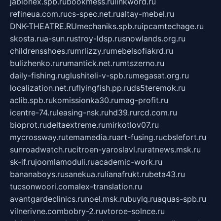
jablonex.spb.ru
bookmess.ru
linkword.ru
refineua.com.ru
cs-spec.net.ru
altay-mebel.ru
DNK-THEATRE.RU
mechaniks.spb.ru
ipcamtechage.ru
skosta.ru
a-sun.ru
stroy-ldsp.ru
snowlands.org.ru
childrensshoes.ru
mrlizzy.ru
mebelsofiakrd.ru
bulizhenko.ru
rumantick.net.ru
mtszerno.ru
daily-fishing.ru
glushiteli-v-spb.ru
megasat.org.ru
localization.net.ru
flyingfish.pp.ru
ds5teremok.ru
aclib.spb.ru
komissionka30.ru
mag-profit.ru
icentre-74.ru
leasing-nsk.ru
hd39.ru
rcd.com.ru
bioprot.ru
deltaextreme.ru
mirkotlov07.ru
mycrossway.ru
temamedia.ru
art-fusing.ru
cbslefort.ru
sunroadwatch.ru
citroen-yaroslavl.ru
ratnews.msk.ru
sk-if.ru
joomlamoduli.ru
academic-work.ru
bananaboys.ru
sanekua.ru
lianafrukt.ru
beta43.ru
tucsonwoori.com
alex-translation.ru
avantgardeclinics.ru
noel.msk.ru
buylq.ru
aquas-spb.ru
vilnerivne.com
bobry-2.ru
vtoroe-solnce.ru