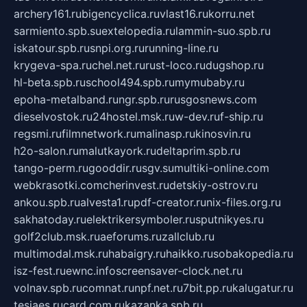
archery161.ru
bigencyclica.ru
vlast16.ru
korru.net
sarmiento.spb.su
extelopedia.ru
lammin-suo.spb.ru
iskatour.spb.ru
snpi.org.ru
running-line.ru
krygeva-spa.ru
chel.net.ru
rust-loco.ru
dugshop.ru
hl-beta.spb.ru
school494.spb.ru
mymubaby.ru
epoha-metalband.ru
ngr.spb.ru
rusgosnews.com
dieselvostok.ru
24hostel.msk.ru
w-dev.ru
f-ship.ru
regsmi.ru
filmnetwork.ru
malinasp.ru
kinosvin.ru
h2o-salon.ru
malutkayork.ru
deltaprim.spb.ru
tango-perm.ru
gooddir.ru
sgv.su
multiki-online.com
webkrasotki.com
cherinvest.ru
detskiy-ostrov.ru
ankou.spb.ru
alvesta1.ru
pdf-creator.ru
nix-files.org.ru
sakhatoday.ru
elektrikersymboler.ru
sputnikyes.ru
golf2club.msk.ru
aeforums.ru
zallclub.ru
multimodal.msk.ru
habaigry.ru
haikko.ru
sobakopedia.ru
isz-fest.ru
ewnc.info
screensaver-clock.net.ru
volnav.spb.ru
comnat.ru
npf.net.ru
7bit.pp.ru
kalugatur.ru
tesiaes.ru
card.com.ru
kazanka.spb.ru