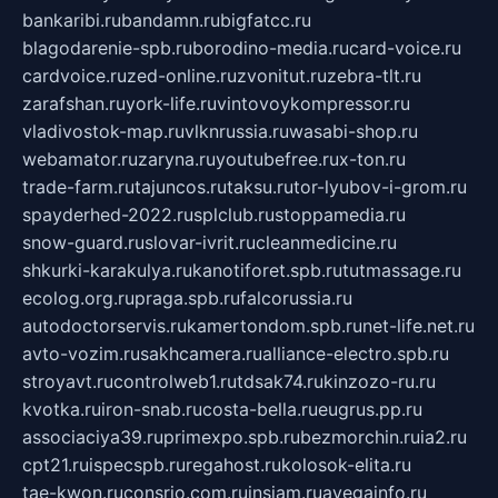
bankaribi.ru
bandamn.ru
bigfatcc.ru
blagodarenie-spb.ru
borodino-media.ru
card-voice.ru
cardvoice.ru
zed-online.ru
zvonitut.ru
zebra-tlt.ru
zarafshan.ru
york-life.ru
vintovoykompressor.ru
vladivostok-map.ru
vlknrussia.ru
wasabi-shop.ru
webamator.ru
zaryna.ru
youtubefree.ru
x-ton.ru
trade-farm.ru
tajuncos.ru
taksu.ru
tor-lyubov-i-grom.ru
spayderhed-2022.ru
splclub.ru
stoppamedia.ru
snow-guard.ru
slovar-ivrit.ru
cleanmedicine.ru
shkurki-karakulya.ru
kanotiforet.spb.ru
tutmassage.ru
ecolog.org.ru
praga.spb.ru
falcorussia.ru
autodoctorservis.ru
kamertondom.spb.ru
net-life.net.ru
avto-vozim.ru
sakhcamera.ru
alliance-electro.spb.ru
stroyavt.ru
controlweb1.ru
tdsak74.ru
kinzozo-ru.ru
kvotka.ru
iron-snab.ru
costa-bella.ru
eugrus.pp.ru
associaciya39.ru
primexpo.spb.ru
bezmorchin.ru
ia2.ru
cpt21.ru
ispecspb.ru
regahost.ru
kolosok-elita.ru
tae-kwon.ru
consrio.com.ru
insiam.ru
avegainfo.ru