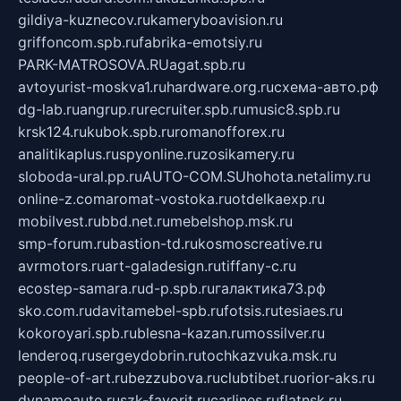
gildiya-kuznecov.ru
kameryboavision.ru
griffoncom.spb.ru
fabrika-emotsiy.ru
PARK-MATROSOVA.RU
agat.spb.ru
avtoyurist-moskva1.ru
hardware.org.ru
схема-авто.рф
dg-lab.ru
angrup.ru
recruiter.spb.ru
music8.spb.ru
krsk124.ru
kubok.spb.ru
romanofforex.ru
analitikaplus.ru
spyonline.ru
zosikamery.ru
sloboda-ural.pp.ru
AUTO-COM.SU
hohota.net
alimy.ru
online-z.com
aromat-vostoka.ru
otdelkaexp.ru
mobilvest.ru
bbd.net.ru
mebelshop.msk.ru
smp-forum.ru
bastion-td.ru
kosmoscreative.ru
avrmotors.ru
art-galadesign.ru
tiffany-c.ru
ecostep-samara.ru
d-p.spb.ru
галактика73.рф
sko.com.ru
davitamebel-spb.ru
fotsis.ru
tesiaes.ru
kokoroyari.spb.ru
blesna-kazan.ru
mossilver.ru
lenderoq.ru
sergeydobrin.ru
tochkazvuka.msk.ru
people-of-art.ru
bezzubova.ru
clubtibet.ru
orior-aks.ru
dynamoauto.ru
szk-favorit.ru
carlines.ru
flatnsk.ru