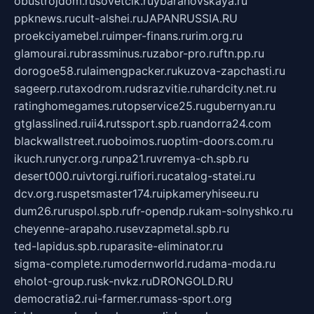
obustrojdom.ru
sovetcik.ru
ybaranovskaya.ru
ppknews.ru
cult-alshei.ru
JAPANRUSSIA.RU
proekciyamebel.ru
imper-finans.ru
rim.org.ru
glamourai.ru
brassminus.ru
zabor-pro.ru
ftn.pp.ru
dorogoe58.ru
laimengpacker.ru
kuzova-zapchasti.ru
sageerp.ru
taxodrom.ru
dsrazvitie.ru
hardcity.net.ru
ratinghomegames.ru
topservice25.ru
gubernyan.ru
gtglasslined.ru
ii4.ru
tssport.spb.ru
andorra24.com
blackwallstreet.ru
oboimos.ru
optim-doors.com.ru
ikuch.ru
nycr.org.ru
npa21.ru
vremya-ch.spb.ru
desert000.ru
ivtorgi.ru
ifiori.ru
catalog-statei.ru
dcv.org.ru
spetsmaster174.ru
ipkameryhiseeu.ru
dum26.ru
ruspol.spb.ru
fr-opendp.ru
kam-solnyshko.ru
cheyenne-arapaho.ru
sevzapmetal.spb.ru
ted-lapidus.spb.ru
parasite-eliminator.ru
sigma-complete.ru
modernworld.ru
dama-moda.ru
eholot-group.ru
sk-nvkz.ru
DRONGOLD.RU
democratia2.ru
i-farmer.ru
mass-sport.org