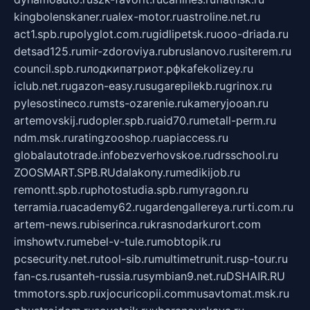
kingbolenskaner.ru
alex-motor.ru
astroline.net.ru
act1.spb.ru
polyglot.com.ru
gidlipetsk.ru
ooo-driada.ru
detsad125.ru
mir-zdoroviya.ru
bruslanovo.ru
siterem.ru
council.spb.ru
лодкипатриот.рф
kafekolizey.ru
iclub.net.ru
gazon-easy.ru
sugarepilekb.ru
grinox.ru
pylesostineco.ru
msts-ozarenie.ru
kameryjooan.ru
artemovskij.ru
dopler.spb.ru
aid70.ru
metall-perm.ru
ndm.msk.ru
ratingzooshop.ru
apiaccess.ru
globalautotrade.info
bezverhovskoe.ru
drsschool.ru
ZOOSMART.SPB.RU
dalakony.ru
medikijob.ru
remontt.spb.ru
photostudia.spb.ru
myragon.ru
terramia.ru
academy62.ru
gardengallereya.ru
rti.com.ru
artem-news.ru
biserinca.ru
krasnodarkurort.com
imshowtv.ru
mebel-v-tule.ru
mobtopik.ru
pcsecurity.net.ru
tool-sib.ru
multimetrunit.ru
sp-tour.ru
fan-cs.ru
santeh-russia.ru
symbian9.net.ru
DSHAIR.RU
tmmotors.spb.ru
xjocuricopii.com
musavtomat.msk.ru