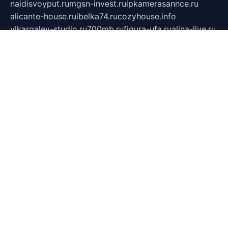
naidisvoyput.ru
mgsn-invest.ru
ipkamerasannce.ru
alicante-house.ru
ibelka74.ru
cozyhouse.info
vlkargalev-studio.ru
700mb.ru
figura-ufa.ru
alina-live.ru
belarusiannews.ru
womenknow.ru
dos-vniimk.ru
sega.net.ru
dv.net.ru
phenomenonsofhistory.com
telesputnik.net.ru
wall.pp.ru
pylesosroidmi.ru
gtc-clan.ru
cligs.ru
bibikazap.ru
popova.org.ru
netwhistler.spb.ru
bellvil.ru
bonzon.ru
iss-vladik.ru
defiparis.net.ru
las-gryzas.ru
amku.ru
electednews.spb.ru
feather.org.ru
spar72.ru
tankiigri.ru
dominus.com.ru
ibtree.ru
sanykool.pp.ru
unixlib.org.ru
menatep.spb.ru
gartenterrassen.ru
printeka.ru
skvozilka.com.ru
parkovka-pub.ru
lovemobi.ru
art-ru.ru
emulatorz.com.ru
alucomp.com.ru
tatforum.com.ru
alternativa-profi.ru
dermakler.ru
artsurvey.ru
aredir.ru
khimspas.ru
centr-maxi.ru
2018r.ru
bort-stomer-defort.ru
professional2.ru
gibsons.ru
artselena.ru
art-pilot.ru
ingredient.spb.ru