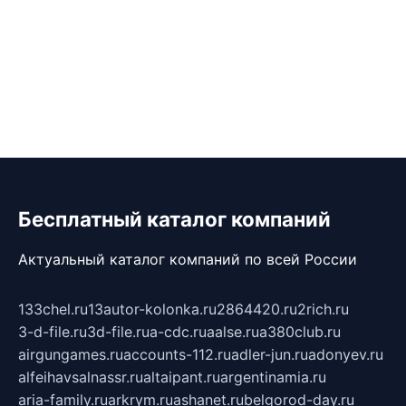
Бесплатный каталог компаний
Актуальный каталог компаний по всей России
133chel.ru
13autor-kolonka.ru
2864420.ru
2rich.ru
3-d-file.ru
3d-file.ru
a-cdc.ru
aalse.ru
a380club.ru
airgungames.ru
accounts-112.ru
adler-jun.ru
adonyev.ru
alfeihavsalnassr.ru
altaipant.ru
argentinamia.ru
aria-family.ru
arkrym.ru
ashanet.ru
belgorod-day.ru