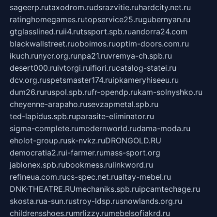
sageerp.ru
taxodrom.ru
dsrazvitie.ru
hardcity.net.ru
ratinghomegames.ru
topservice25.ru
gubernyan.ru
gtglasslined.ru
ii4.ru
tssport.spb.ru
andorra24.com
blackwallstreet.ru
oboimos.ru
optim-doors.com.ru
ikuch.ru
nycr.org.ru
npa21.ru
vremya-ch.spb.ru
desert000.ru
ivtorgi.ru
ifiori.ru
catalog-statei.ru
dcv.org.ru
spetsmaster174.ru
ipkameryhiseeu.ru
dum26.ru
ruspol.spb.ru
fr-opendp.ru
kam-solnyshko.ru
cheyenne-arapaho.ru
sevzapmetal.spb.ru
ted-lapidus.spb.ru
parasite-eliminator.ru
sigma-complete.ru
modernworld.ru
dama-moda.ru
eholot-group.ru
sk-nvkz.ru
DRONGOLD.RU
democratia2.ru
i-farmer.ru
mass-sport.org
jablonex.spb.ru
bookmess.ru
linkword.ru
refineua.com.ru
cs-spec.net.ru
altay-mebel.ru
DNK-THEATRE.RU
mechaniks.spb.ru
ipcamtechage.ru
skosta.ru
a-sun.ru
stroy-ldsp.ru
snowlands.org.ru
childrensshoes.ru
mrlizzy.ru
mebelsofiakrd.ru