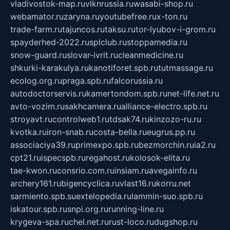
vladivostok-map.ru
vlknrussia.ru
wasabi-shop.ru
webamator.ru
zaryna.ru
youtubefree.ru
x-ton.ru
trade-farm.ru
tajuncos.ru
taksu.ru
tor-lyubov-i-grom.ru
spayderhed-2022.ru
splclub.ru
stoppamedia.ru
snow-guard.ru
slovar-ivrit.ru
cleanmedicine.ru
shkurki-karakulya.ru
kanotiforet.spb.ru
tutmassage.ru
ecolog.org.ru
praga.spb.ru
falcorussia.ru
autodoctorservis.ru
kamertondom.spb.ru
net-life.net.ru
avto-vozim.ru
sakhcamera.ru
alliance-electro.spb.ru
stroyavt.ru
controlweb1.ru
tdsak74.ru
kinzozo-ru.ru
kvotka.ru
iron-snab.ru
costa-bella.ru
eugrus.pp.ru
associaciya39.ru
primexpo.spb.ru
bezmorchin.ru
ia2.ru
cpt21.ru
ispecspb.ru
regahost.ru
kolosok-elita.ru
tae-kwon.ru
consrio.com.ru
insiam.ru
avegainfo.ru
archery161.ru
bigencyclica.ru
vlast16.ru
korru.net
sarmiento.spb.su
extelopedia.ru
lammin-suo.spb.ru
iskatour.spb.ru
snpi.org.ru
running-line.ru
krygeva-spa.ru
chel.net.ru
rust-loco.ru
dugshop.ru