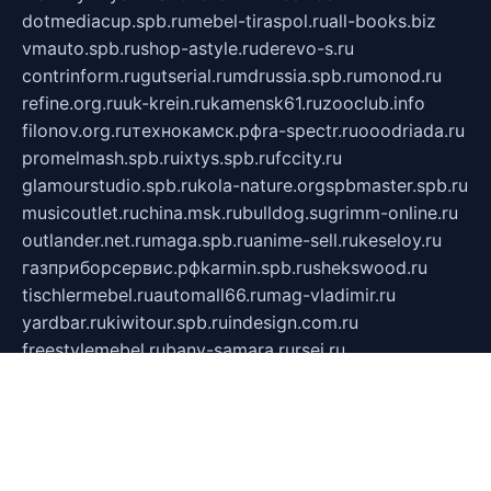
dotmediacup.spb.ru
mebel-tiraspol.ru
all-books.biz
vmauto.spb.ru
shop-astyle.ru
derevo-s.ru
contrinform.ru
gutserial.ru
mdrussia.spb.ru
monod.ru
refine.org.ru
uk-krein.ru
kamensk61.ru
zooclub.info
filonov.org.ru
технокамск.рф
ra-spectr.ru
ooodriada.ru
promelmash.spb.ru
ixtys.spb.ru
fccity.ru
glamourstudio.spb.ru
kola-nature.org
spbmaster.spb.ru
musicoutlet.ru
china.msk.ru
bulldog.su
grimm-online.ru
outlander.net.ru
maga.spb.ru
anime-sell.ru
keseloy.ru
газприборсервис.рф
karmin.spb.ru
shekswood.ru
tischlermebel.ru
automall66.ru
mag-vladimir.ru
yardbar.ru
kiwitour.spb.ru
indesign.com.ru
freestylemebel.ru
bany-samara.ru
rsei.ru
naidisvoyput.ru
mgsn-invest.ru
ipkamerasannce.ru
alicante-house.ru
ibelka74.ru
cozyhouse.info
vlkargalev-studio.ru
700mb.ru
figura-ufa.ru
alina-live.ru
belarusiannews.ru
womenknow.ru
dos-vniimk.ru
sega.net.ru
dv.net.ru
phenomenonsofhistory.com