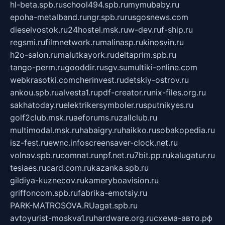
hl-beta.spb.ru
school494.spb.ru
mymubaby.ru
epoha-metalband.ru
ngr.spb.ru
rusgosnews.com
dieselvostok.ru
24hostel.msk.ru
w-dev.ru
f-ship.ru
regsmi.ru
filmnetwork.ru
malinasp.ru
kinosvin.ru
h2o-salon.ru
malutkayork.ru
deltaprim.spb.ru
tango-perm.ru
gooddir.ru
sgv.su
multiki-online.com
webkrasotki.com
cherinvest.ru
detskiy-ostrov.ru
ankou.spb.ru
alvesta1.ru
pdf-creator.ru
nix-files.org.ru
sakhatoday.ru
elektrikersymboler.ru
sputnikyes.ru
golf2club.msk.ru
aeforums.ru
zallclub.ru
multimodal.msk.ru
habaigry.ru
haikko.ru
sobakopedia.ru
isz-fest.ru
ewnc.info
screensaver-clock.net.ru
volnav.spb.ru
comnat.ru
npf.net.ru
7bit.pp.ru
kalugatur.ru
tesiaes.ru
card.com.ru
kazanka.spb.ru
gildiya-kuznecov.ru
kameryboavision.ru
griffoncom.spb.ru
fabrika-emotsiy.ru
PARK-MATROSOVA.RU
agat.spb.ru
avtoyurist-moskva1.ru
hardware.org.ru
схема-авто.рф