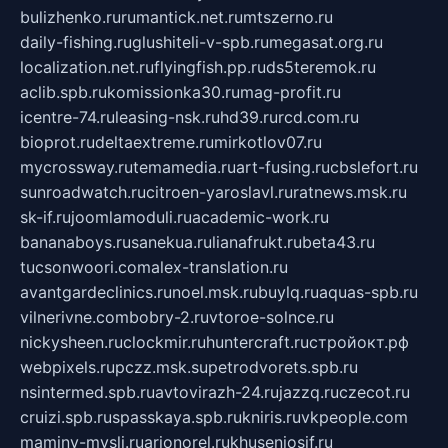
bulizhenko.ru
rumantick.net.ru
mtszerno.ru
daily-fishing.ru
glushiteli-v-spb.ru
megasat.org.ru
localization.net.ru
flyingfish.pp.ru
ds5teremok.ru
aclib.spb.ru
komissionka30.ru
mag-profit.ru
icentre-74.ru
leasing-nsk.ru
hd39.ru
rcd.com.ru
bioprot.ru
deltaextreme.ru
mirkotlov07.ru
mycrossway.ru
temamedia.ru
art-fusing.ru
cbslefort.ru
sunroadwatch.ru
citroen-yaroslavl.ru
ratnews.msk.ru
sk-if.ru
joomlamoduli.ru
academic-work.ru
bananaboys.ru
sanekua.ru
lianafrukt.ru
beta43.ru
tucsonwoori.com
alex-translation.ru
avantgardeclinics.ru
noel.msk.ru
buylq.ru
aquas-spb.ru
vilnerivne.com
bobry-2.ru
vtoroe-solnce.ru
nickysheen.ru
clockmir.ru
huntercraft.ru
стройокт.рф
webpixels.ru
pczz.msk.su
petrodvorets.spb.ru
nsintermed.spb.ru
avtovirazh-24.ru
jazzq.ru
czecot.ru
cruizi.spb.ru
spasskaya.spb.ru
kniris.ru
vkpeople.com
maminy-mysli.ru
arionorel.ru
khuseniosif.ru