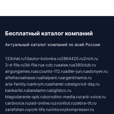
Бесплатный каталог компаний
Актуальный каталог компаний по всей России
133chel.ru
13autor-kolonka.ru
2864420.ru
2rich.ru
3-d-file.ru
3d-file.ru
a-cdc.ru
aalse.ru
a380club.ru
airgungames.ru
accounts-112.ru
adler-jun.ru
adonyev.ru
alfeihavsalnassr.ru
altaipant.ru
argentinamia.ru
aria-family.ru
arkrym.ru
ashanet.ru
belgorod-day.ru
bankaribi.ru
bandamn.ru
bigfatcc.ru
blagodarenie-spb.ru
borodino-media.ru
card-voice.ru
cardvoice.ru
zed-online.ru
zvonitut.ru
zebra-tlt.ru
zarafshan.ru
york-life.ru
vintovoykompressor.ru