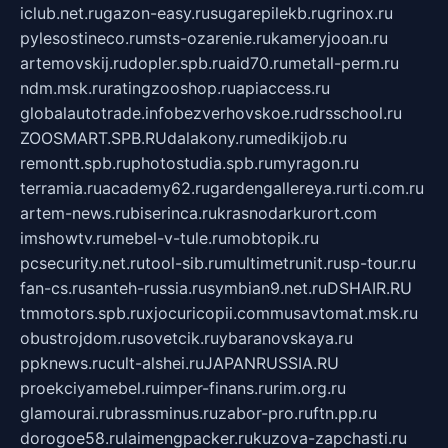
iclub.net.ru
gazon-easy.ru
sugarepilekb.ru
grinox.ru
pylesostineco.ru
msts-ozarenie.ru
kameryjooan.ru
artemovskij.ru
dopler.spb.ru
aid70.ru
metall-perm.ru
ndm.msk.ru
ratingzooshop.ru
apiaccess.ru
globalautotrade.info
bezverhovskoe.ru
drsschool.ru
ZOOSMART.SPB.RU
dalakony.ru
medikijob.ru
remontt.spb.ru
photostudia.spb.ru
myragon.ru
terramia.ru
academy62.ru
gardengallereya.ru
rti.com.ru
artem-news.ru
biserinca.ru
krasnodarkurort.com
imshowtv.ru
mebel-v-tule.ru
mobtopik.ru
pcsecurity.net.ru
tool-sib.ru
multimetrunit.ru
sp-tour.ru
fan-cs.ru
santeh-russia.ru
symbian9.net.ru
DSHAIR.RU
tmmotors.spb.ru
xjocuricopii.com
musavtomat.msk.ru
obustrojdom.ru
sovetcik.ru
ybaranovskaya.ru
ppknews.ru
cult-alshei.ru
JAPANRUSSIA.RU
proekciyamebel.ru
imper-finans.ru
rim.org.ru
glamourai.ru
brassminus.ru
zabor-pro.ru
ftn.pp.ru
dorogoe58.ru
laimengpacker.ru
kuzova-zapchasti.ru