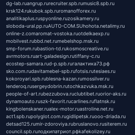
dg-lab.ru
angrup.ru
recruiter.spb.ru
music8.spb.ru
krsk124.ru
kubok.spb.ru
romanofforex.ru
analitikaplus.ru
spyonline.ru
zosikamery.ru
sloboda-ural.pp.ru
AUTO-COM.SU
hohota.net
alimy.ru
online-z.com
aromat-vostoka.ru
otdelkaexp.ru
mobilvest.ru
bbd.net.ru
mebelshop.msk.ru
smp-forum.ru
bastion-td.ru
kosmoscreative.ru
avrmotors.ru
art-galadesign.ru
tiffany-c.ru
ecostep-samara.ru
d-p.spb.ru
галактика73.рф
sko.com.ru
davitamebel-spb.ru
fotsis.ru
tesiaes.ru
kokoroyari.spb.ru
blesna-kazan.ru
mossilver.ru
lenderoq.ru
sergeydobrin.ru
tochkazvuka.msk.ru
people-of-art.ru
bezzubova.ru
clubtibet.ru
orior-aks.ru
dynamoauto.ru
szk-favorit.ru
carlines.ru
flatnsk.ru
kingbolenskaner.ru
alex-motor.ru
astroline.net.ru
act1.spb.ru
polyglot.com.ru
gidlipetsk.ru
ooo-driada.ru
detsad125.ru
mir-zdoroviya.ru
bruslanovo.ru
siterem.ru
council.spb.ru
лодкипатриот.рф
kafekolizey.ru