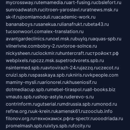
mycrossway.ru
temamedia.ru
art-fusing.ru
cbslefort.ru
sunroadwatch.ru
citroen-yaroslavl.ru
ratnews.msk.ru
sk-if.ru
joomlamoduli.ru
academic-work.ru
bananaboys.ru
sanekua.ru
lianafrukt.ru
beta43.ru
tucsonwoori.com
alex-translation.ru
avantgardeclinics.ru
noel.msk.ru
buylq.ru
aquas-spb.ru
vilnerivne.com
bobry-2.ru
vtoroe-solnce.ru
nickysheen.ru
clockmir.ru
huntercraft.ru
стройокт.рф
webpixels.ru
pczz.msk.su
petrodvorets.spb.ru
nsintermed.spb.ru
avtovirazh-24.ru
jazzq.ru
czecot.ru
cruizi.spb.ru
spasskaya.spb.ru
kniris.ru
vkpeople.com
maminy-mysli.ru
arionorel.ru
khuseniosif.ru
dotmediacup.spb.ru
mebel-tiraspol.ru
all-books.biz
vmauto.spb.ru
shop-astyle.ru
derevo-s.ru
contrinform.ru
gutserial.ru
mdrussia.spb.ru
monod.ru
refine.org.ru
uk-krein.ru
kamensk61.ru
zooclub.info
filonov.org.ru
технокамск.рф
ra-spectr.ru
ooodriada.ru
promelmash.spb.ru
ixtys.spb.ru
fccity.ru