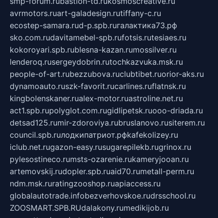
smp-forum.ru
bastion-td.ru
kosmoscreative.ru
avrmotors.ru
art-galadesign.ru
tiffany-c.ru
ecostep-samara.ru
d-p.spb.ru
галактика73.рф
sko.com.ru
davitamebel-spb.ru
fotsis.ru
tesiaes.ru
kokoroyari.spb.ru
blesna-kazan.ru
mossilver.ru
lenderoq.ru
sergeydobrin.ru
tochkazvuka.msk.ru
people-of-art.ru
bezzubova.ru
clubtibet.ru
orior-aks.ru
dynamoauto.ru
szk-favorit.ru
carlines.ru
flatnsk.ru
kingbolenskaner.ru
alex-motor.ru
astroline.net.ru
act1.spb.ru
polyglot.com.ru
gidlipetsk.ru
ooo-driada.ru
detsad125.ru
mir-zdoroviya.ru
bruslanovo.ru
siterem.ru
council.spb.ru
лодкипатриот.рф
kafekolizey.ru
iclub.net.ru
gazon-easy.ru
sugarepilekb.ru
grinox.ru
pylesostineco.ru
msts-ozarenie.ru
kameryjooan.ru
artemovskij.ru
dopler.spb.ru
aid70.ru
metall-perm.ru
ndm.msk.ru
ratingzooshop.ru
apiaccess.ru
globalautotrade.info
bezverhovskoe.ru
drsschool.ru
ZOOSMART.SPB.RU
dalakony.ru
medikijob.ru