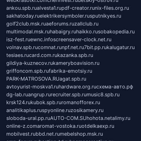
webkrasotki.com
cherinvest.ru
detskiy-ostrov.ru
ankou.spb.ru
alvesta1.ru
pdf-creator.ru
nix-files.org.ru
sakhatoday.ru
elektrikersymboler.ru
sputnikyes.ru
golf2club.msk.ru
aeforums.ru
zallclub.ru
multimodal.msk.ru
habaigry.ru
haikko.ru
sobakopedia.ru
isz-fest.ru
ewnc.info
screensaver-clock.net.ru
volnav.spb.ru
comnat.ru
npf.net.ru
7bit.pp.ru
kalugatur.ru
tesiaes.ru
card.com.ru
kazanka.spb.ru
gildiya-kuznecov.ru
kameryboavision.ru
griffoncom.spb.ru
fabrika-emotsiy.ru
PARK-MATROSOVA.RU
agat.spb.ru
avtoyurist-moskva1.ru
hardware.org.ru
схема-авто.рф
dg-lab.ru
angrup.ru
recruiter.spb.ru
music8.spb.ru
krsk124.ru
kubok.spb.ru
romanofforex.ru
analitikaplus.ru
spyonline.ru
zosikamery.ru
sloboda-ural.pp.ru
AUTO-COM.SU
hohota.net
alimy.ru
online-z.com
aromat-vostoka.ru
otdelkaexp.ru
mobilvest.ru
bbd.net.ru
mebelshop.msk.ru