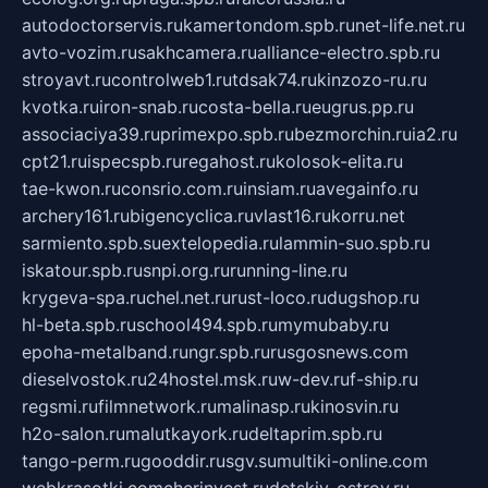
autodoctorservis.ru
kamertondom.spb.ru
net-life.net.ru
avto-vozim.ru
sakhcamera.ru
alliance-electro.spb.ru
stroyavt.ru
controlweb1.ru
tdsak74.ru
kinzozo-ru.ru
kvotka.ru
iron-snab.ru
costa-bella.ru
eugrus.pp.ru
associaciya39.ru
primexpo.spb.ru
bezmorchin.ru
ia2.ru
cpt21.ru
ispecspb.ru
regahost.ru
kolosok-elita.ru
tae-kwon.ru
consrio.com.ru
insiam.ru
avegainfo.ru
archery161.ru
bigencyclica.ru
vlast16.ru
korru.net
sarmiento.spb.su
extelopedia.ru
lammin-suo.spb.ru
iskatour.spb.ru
snpi.org.ru
running-line.ru
krygeva-spa.ru
chel.net.ru
rust-loco.ru
dugshop.ru
hl-beta.spb.ru
school494.spb.ru
mymubaby.ru
epoha-metalband.ru
ngr.spb.ru
rusgosnews.com
dieselvostok.ru
24hostel.msk.ru
w-dev.ru
f-ship.ru
regsmi.ru
filmnetwork.ru
malinasp.ru
kinosvin.ru
h2o-salon.ru
malutkayork.ru
deltaprim.spb.ru
tango-perm.ru
gooddir.ru
sgv.su
multiki-online.com