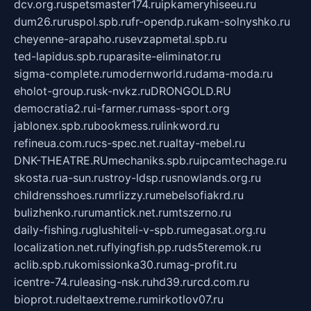
dcv.org.ru
spetsmaster174.ru
ipkameryhiseeu.ru
dum26.ru
ruspol.spb.ru
fr-opendp.ru
kam-solnyshko.ru
cheyenne-arapaho.ru
sevzapmetal.spb.ru
ted-lapidus.spb.ru
parasite-eliminator.ru
sigma-complete.ru
modernworld.ru
dama-moda.ru
eholot-group.ru
sk-nvkz.ru
DRONGOLD.RU
democratia2.ru
i-farmer.ru
mass-sport.org
jablonex.spb.ru
bookmess.ru
linkword.ru
refineua.com.ru
cs-spec.net.ru
altay-mebel.ru
DNK-THEATRE.RU
mechaniks.spb.ru
ipcamtechage.ru
skosta.ru
a-sun.ru
stroy-ldsp.ru
snowlands.org.ru
childrensshoes.ru
mrlizzy.ru
mebelsofiakrd.ru
bulizhenko.ru
rumantick.net.ru
mtszerno.ru
daily-fishing.ru
glushiteli-v-spb.ru
megasat.org.ru
localization.net.ru
flyingfish.pp.ru
ds5teremok.ru
aclib.spb.ru
komissionka30.ru
mag-profit.ru
icentre-74.ru
leasing-nsk.ru
hd39.ru
rcd.com.ru
bioprot.ru
deltaextreme.ru
mirkotlov07.ru