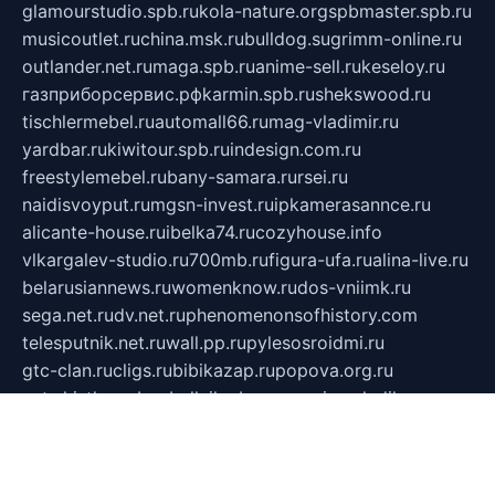
glamourstudio.spb.ru
kola-nature.org
spbmaster.spb.ru
musicoutlet.ru
china.msk.ru
bulldog.su
grimm-online.ru
outlander.net.ru
maga.spb.ru
anime-sell.ru
keseloy.ru
газприборсервис.рф
karmin.spb.ru
shekswood.ru
tischlermebel.ru
automall66.ru
mag-vladimir.ru
yardbar.ru
kiwitour.spb.ru
indesign.com.ru
freestylemebel.ru
bany-samara.ru
rsei.ru
naidisvoyput.ru
mgsn-invest.ru
ipkamerasannce.ru
alicante-house.ru
ibelka74.ru
cozyhouse.info
vlkargalev-studio.ru
700mb.ru
figura-ufa.ru
alina-live.ru
belarusiannews.ru
womenknow.ru
dos-vniimk.ru
sega.net.ru
dv.net.ru
phenomenonsofhistory.com
telesputnik.net.ru
wall.pp.ru
pylesosroidmi.ru
gtc-clan.ru
cligs.ru
bibikazap.ru
popova.org.ru
netwhistler.spb.ru
bellvil.ru
bonzon.ru
iss-vladik.ru
defiparis.net.ru
las-gryzas.ru
amku.ru
electednews.spb.ru
feather.org.ru
spar72.ru
tankiigri.ru
dominus.com.ru
ibtree.ru
sanykool.pp.ru
unixlib.org.ru