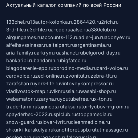
Актуальный каталог компаний по всей России
133chel.ru
13autor-kolonka.ru
2864420.ru
2rich.ru
3-d-file.ru
3d-file.ru
a-cdc.ru
aalse.ru
a380club.ru
airgungames.ru
accounts-112.ru
adler-jun.ru
adonyev.ru
alfeihavsalnassr.ru
altaipant.ru
argentinamia.ru
aria-family.ru
arkrym.ru
ashanet.ru
belgorod-day.ru
bankaribi.ru
bandamn.ru
bigfatcc.ru
blagodarenie-spb.ru
borodino-media.ru
card-voice.ru
cardvoice.ru
zed-online.ru
zvonitut.ru
zebra-tlt.ru
zarafshan.ru
york-life.ru
vintovoykompressor.ru
vladivostok-map.ru
vlknrussia.ru
wasabi-shop.ru
webamator.ru
zaryna.ru
youtubefree.ru
x-ton.ru
trade-farm.ru
tajuncos.ru
taksu.ru
tor-lyubov-i-grom.ru
spayderhed-2022.ru
splclub.ru
stoppamedia.ru
snow-guard.ru
slovar-ivrit.ru
cleanmedicine.ru
shkurki-karakulya.ru
kanotiforet.spb.ru
tutmassage.ru
ecolog.org.ru
praga.spb.ru
falcorussia.ru