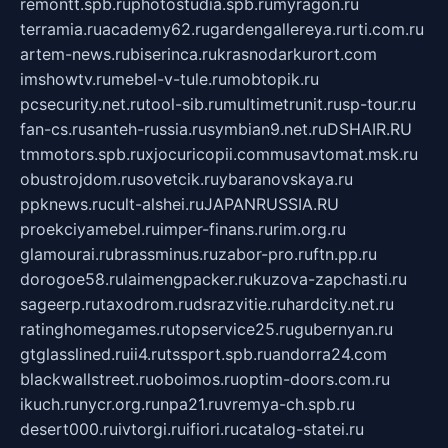
remontt.spb.ru
photostudia.spb.ru
myragon.ru
terramia.ru
academy62.ru
gardengallereya.ru
rti.com.ru
artem-news.ru
biserinca.ru
krasnodarkurort.com
imshowtv.ru
mebel-v-tule.ru
mobtopik.ru
pcsecurity.net.ru
tool-sib.ru
multimetrunit.ru
sp-tour.ru
fan-cs.ru
santeh-russia.ru
symbian9.net.ru
DSHAIR.RU
tmmotors.spb.ru
xjocuricopii.com
musavtomat.msk.ru
obustrojdom.ru
sovetcik.ru
ybaranovskaya.ru
ppknews.ru
cult-alshei.ru
JAPANRUSSIA.RU
proekciyamebel.ru
imper-finans.ru
rim.org.ru
glamourai.ru
brassminus.ru
zabor-pro.ru
ftn.pp.ru
dorogoe58.ru
laimengpacker.ru
kuzova-zapchasti.ru
sageerp.ru
taxodrom.ru
dsrazvitie.ru
hardcity.net.ru
ratinghomegames.ru
topservice25.ru
gubernyan.ru
gtglasslined.ru
ii4.ru
tssport.spb.ru
andorra24.com
blackwallstreet.ru
oboimos.ru
optim-doors.com.ru
ikuch.ru
nycr.org.ru
npa21.ru
vremya-ch.spb.ru
desert000.ru
ivtorgi.ru
ifiori.ru
catalog-statei.ru