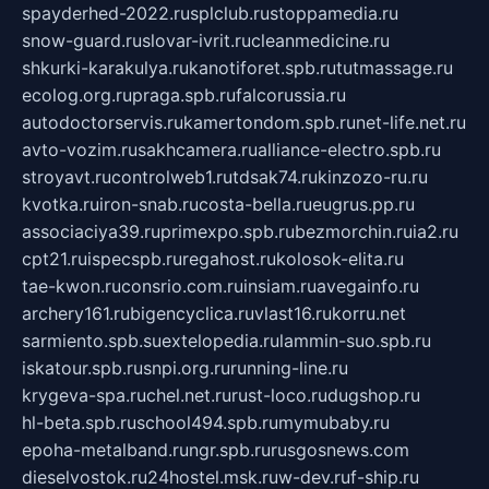
spayderhed-2022.ru
splclub.ru
stoppamedia.ru
snow-guard.ru
slovar-ivrit.ru
cleanmedicine.ru
shkurki-karakulya.ru
kanotiforet.spb.ru
tutmassage.ru
ecolog.org.ru
praga.spb.ru
falcorussia.ru
autodoctorservis.ru
kamertondom.spb.ru
net-life.net.ru
avto-vozim.ru
sakhcamera.ru
alliance-electro.spb.ru
stroyavt.ru
controlweb1.ru
tdsak74.ru
kinzozo-ru.ru
kvotka.ru
iron-snab.ru
costa-bella.ru
eugrus.pp.ru
associaciya39.ru
primexpo.spb.ru
bezmorchin.ru
ia2.ru
cpt21.ru
ispecspb.ru
regahost.ru
kolosok-elita.ru
tae-kwon.ru
consrio.com.ru
insiam.ru
avegainfo.ru
archery161.ru
bigencyclica.ru
vlast16.ru
korru.net
sarmiento.spb.su
extelopedia.ru
lammin-suo.spb.ru
iskatour.spb.ru
snpi.org.ru
running-line.ru
krygeva-spa.ru
chel.net.ru
rust-loco.ru
dugshop.ru
hl-beta.spb.ru
school494.spb.ru
mymubaby.ru
epoha-metalband.ru
ngr.spb.ru
rusgosnews.com
dieselvostok.ru
24hostel.msk.ru
w-dev.ru
f-ship.ru