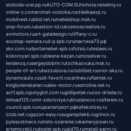
sloboda-ural.pp.ru
AUTO-COM.SU
hohota.net
alimy.ru
online-z.com
aromat-vostoka.ru
otdelkaexp.ru
mobilvest.ru
bbd.net.ru
mebelshop.msk.ru
smp-forum.ru
bastion-td.ru
kosmoscreative.ru
avrmotors.ru
art-galadesign.ru
tiffany-c.ru
ecostep-samara.ru
d-p.spb.ru
галактика73.рф
sko.com.ru
davitamebel-spb.ru
fotsis.ru
tesiaes.ru
kokoroyari.spb.ru
blesna-kazan.ru
mossilver.ru
lenderoq.ru
sergeydobrin.ru
tochkazvuka.msk.ru
people-of-art.ru
bezzubova.ru
clubtibet.ru
orior-aks.ru
dynamoauto.ru
szk-favorit.ru
carlines.ru
flatnsk.ru
kingbolenskaner.ru
alex-motor.ru
astroline.net.ru
act1.spb.ru
polyglot.com.ru
gidlipetsk.ru
ooo-driada.ru
detsad125.ru
mir-zdoroviya.ru
bruslanovo.ru
siterem.ru
council.spb.ru
лодкипатриот.рф
kafekolizey.ru
iclub.net.ru
gazon-easy.ru
sugarepilekb.ru
grinox.ru
pylesostineco.ru
msts-ozarenie.ru
kameryjooan.ru
artemovskij.ru
dopler.spb.ru
aid70.ru
metall-perm.ru