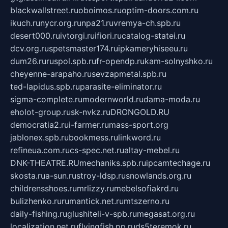
blackwallstreet.ru
oboimos.ru
optim-doors.com.ru
ikuch.ru
nycr.org.ru
npa21.ru
vremya-ch.spb.ru
desert000.ru
ivtorgi.ru
ifiori.ru
catalog-statei.ru
dcv.org.ru
spetsmaster174.ru
ipkameryhiseeu.ru
dum26.ru
ruspol.spb.ru
fr-opendp.ru
kam-solnyshko.ru
cheyenne-arapaho.ru
sevzapmetal.spb.ru
ted-lapidus.spb.ru
parasite-eliminator.ru
sigma-complete.ru
modernworld.ru
dama-moda.ru
eholot-group.ru
sk-nvkz.ru
DRONGOLD.RU
democratia2.ru
i-farmer.ru
mass-sport.org
jablonex.spb.ru
bookmess.ru
linkword.ru
refineua.com.ru
cs-spec.net.ru
altay-mebel.ru
DNK-THEATRE.RU
mechaniks.spb.ru
ipcamtechage.ru
skosta.ru
a-sun.ru
stroy-ldsp.ru
snowlands.org.ru
childrensshoes.ru
mrlizzy.ru
mebelsofiakrd.ru
bulizhenko.ru
rumantick.net.ru
mtszerno.ru
daily-fishing.ru
glushiteli-v-spb.ru
megasat.org.ru
localization.net.ru
flyingfish.pp.ru
ds5teremok.ru