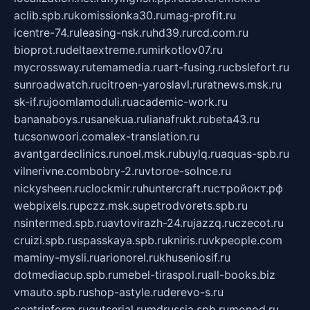
aclib.spb.ru
komissionka30.ru
mag-profit.ru
icentre-74.ru
leasing-nsk.ru
hd39.ru
rcd.com.ru
bioprot.ru
deltaextreme.ru
mirkotlov07.ru
mycrossway.ru
temamedia.ru
art-fusing.ru
cbslefort.ru
sunroadwatch.ru
citroen-yaroslavl.ru
ratnews.msk.ru
sk-if.ru
joomlamoduli.ru
academic-work.ru
bananaboys.ru
sanekua.ru
lianafrukt.ru
beta43.ru
tucsonwoori.com
alex-translation.ru
avantgardeclinics.ru
noel.msk.ru
buylq.ru
aquas-spb.ru
vilnerivne.com
bobry-2.ru
vtoroe-solnce.ru
nickysheen.ru
clockmir.ru
huntercraft.ru
стройокт.рф
webpixels.ru
pczz.msk.su
petrodvorets.spb.ru
nsintermed.spb.ru
avtovirazh-24.ru
jazzq.ru
czecot.ru
cruizi.spb.ru
spasskaya.spb.ru
kniris.ru
vkpeople.com
maminy-mysli.ru
arionorel.ru
khuseniosif.ru
dotmediacup.spb.ru
mebel-tiraspol.ru
all-books.biz
vmauto.spb.ru
shop-astyle.ru
derevo-s.ru
contrinform.ru
gutserial.ru
mdrussia.spb.ru
monod.ru