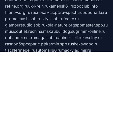
refine.org.ru
uk-krein.ru
kamensk61.ru
zooclub.info
filonov.org.ru
технокамск.рф
ra-spectr.ru
ooodriada.ru
promelmash.spb.ru
ixtys.spb.ru
fccity.ru
glamourstudio.spb.ru
kola-nature.org
spbmaster.spb.ru
musicoutlet.ru
china.msk.ru
bulldog.su
grimm-online.ru
outlander.net.ru
maga.spb.ru
anime-sell.ru
keseloy.ru
газприборсервис.рф
karmin.spb.ru
shekswood.ru
tischlermebel.ru
automall66.ru
mag-vladimir.ru
yardbar.ru
kiwitour.spb.ru
indesign.com.ru
freestylemebel.ru
bany-samara.ru
rsei.ru
naidisvoyput.ru
mgsn-invest.ru
ipkamerasannce.ru
alicante-house.ru
ibelka74.ru
cozyhouse.info
vlkargalev-studio.ru
700mb.ru
figura-ufa.ru
alina-live.ru
belarusiannews.ru
womenknow.ru
dos-vniimk.ru
sega.net.ru
dv.net.ru
phenomenonsofhistory.com
telesputnik.net.ru
wall.pp.ru
pylesosroidmi.ru
gtc-clan.ru
cligs.ru
bibikazap.ru
popova.org.ru