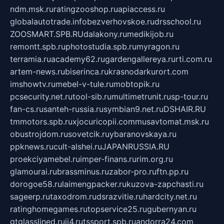
ndm.msk.ru
ratingzooshop.ru
apiaccess.ru
globalautotrade.info
bezverhovskoe.ru
drsschool.ru
ZOOSMART.SPB.RU
dalakony.ru
medikijob.ru
remontt.spb.ru
photostudia.spb.ru
myragon.ru
terramia.ru
academy62.ru
gardengallereya.ru
rti.com.ru
artem-news.ru
biserinca.ru
krasnodarkurort.com
imshowtv.ru
mebel-v-tule.ru
mobtopik.ru
pcsecurity.net.ru
tool-sib.ru
multimetrunit.ru
sp-tour.ru
fan-cs.ru
santeh-russia.ru
symbian9.net.ru
DSHAIR.RU
tmmotors.spb.ru
xjocuricopii.com
musavtomat.msk.ru
obustrojdom.ru
sovetcik.ru
ybaranovskaya.ru
ppknews.ru
cult-alshei.ru
JAPANRUSSIA.RU
proekciyamebel.ru
imper-finans.ru
rim.org.ru
glamourai.ru
brassminus.ru
zabor-pro.ru
ftn.pp.ru
dorogoe58.ru
laimengpacker.ru
kuzova-zapchasti.ru
sageerp.ru
taxodrom.ru
dsrazvitie.ru
hardcity.net.ru
ratinghomegames.ru
topservice25.ru
gubernyan.ru
gtglasslined.ru
ii4.ru
tssport.spb.ru
andorra24.com