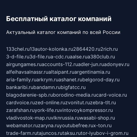
Бесплатный каталог компаний
Актуальный каталог компаний по всей России
133chel.ru
13autor-kolonka.ru
2864420.ru
2rich.ru
3-d-file.ru
3d-file.ru
a-cdc.ru
aalse.ru
a380club.ru
airgungames.ru
accounts-112.ru
adler-jun.ru
adonyev.ru
alfeihavsalnassr.ru
altaipant.ru
argentinamia.ru
aria-family.ru
arkrym.ru
ashanet.ru
belgorod-day.ru
bankaribi.ru
bandamn.ru
bigfatcc.ru
blagodarenie-spb.ru
borodino-media.ru
card-voice.ru
cardvoice.ru
zed-online.ru
zvonitut.ru
zebra-tlt.ru
zarafshan.ru
york-life.ru
vintovoykompressor.ru
vladivostok-map.ru
vlknrussia.ru
wasabi-shop.ru
webamator.ru
zaryna.ru
youtubefree.ru
x-ton.ru
trade-farm.ru
tajuncos.ru
taksu.ru
tor-lyubov-i-grom.ru