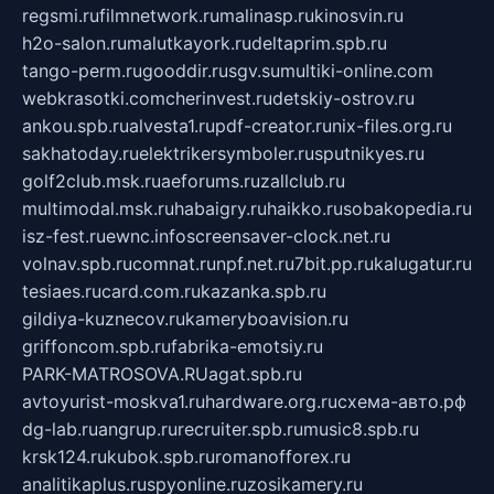
regsmi.ru
filmnetwork.ru
malinasp.ru
kinosvin.ru
h2o-salon.ru
malutkayork.ru
deltaprim.spb.ru
tango-perm.ru
gooddir.ru
sgv.su
multiki-online.com
webkrasotki.com
cherinvest.ru
detskiy-ostrov.ru
ankou.spb.ru
alvesta1.ru
pdf-creator.ru
nix-files.org.ru
sakhatoday.ru
elektrikersymboler.ru
sputnikyes.ru
golf2club.msk.ru
aeforums.ru
zallclub.ru
multimodal.msk.ru
habaigry.ru
haikko.ru
sobakopedia.ru
isz-fest.ru
ewnc.info
screensaver-clock.net.ru
volnav.spb.ru
comnat.ru
npf.net.ru
7bit.pp.ru
kalugatur.ru
tesiaes.ru
card.com.ru
kazanka.spb.ru
gildiya-kuznecov.ru
kameryboavision.ru
griffoncom.spb.ru
fabrika-emotsiy.ru
PARK-MATROSOVA.RU
agat.spb.ru
avtoyurist-moskva1.ru
hardware.org.ru
схема-авто.рф
dg-lab.ru
angrup.ru
recruiter.spb.ru
music8.spb.ru
krsk124.ru
kubok.spb.ru
romanofforex.ru
analitikaplus.ru
spyonline.ru
zosikamery.ru