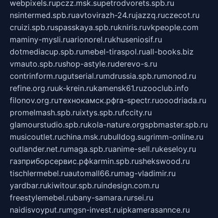
webpixels.ru
pczz.msk.su
petrodvorets.spb.ru
nsintermed.spb.ru
avtovirazh-24.ru
jazzq.ru
czecot.ru
cruizi.spb.ru
spasskaya.spb.ru
kniris.ru
vkpeople.com
maminy-mysli.ru
arionorel.ru
khuseniosif.ru
dotmediacup.spb.ru
mebel-tiraspol.ru
all-books.biz
vmauto.spb.ru
shop-astyle.ru
derevo-s.ru
contrinform.ru
gutserial.ru
mdrussia.spb.ru
monod.ru
refine.org.ru
uk-krein.ru
kamensk61.ru
zooclub.info
filonov.org.ru
технокамск.рф
ra-spectr.ru
ooodriada.ru
promelmash.spb.ru
ixtys.spb.ru
fccity.ru
glamourstudio.spb.ru
kola-nature.org
spbmaster.spb.ru
musicoutlet.ru
china.msk.ru
bulldog.su
grimm-online.ru
outlander.net.ru
maga.spb.ru
anime-sell.ru
keseloy.ru
газприборсервис.рф
karmin.spb.ru
shekswood.ru
tischlermebel.ru
automall66.ru
mag-vladimir.ru
yardbar.ru
kiwitour.spb.ru
indesign.com.ru
freestylemebel.ru
bany-samara.ru
rsei.ru
naidisvoyput.ru
mgsn-invest.ru
ipkamerasannce.ru