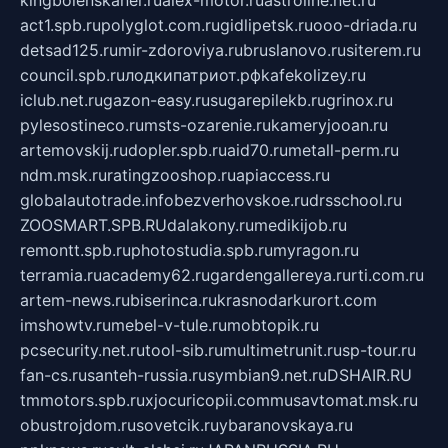
act1.spb.ru
polyglot.com.ru
gidlipetsk.ru
ooo-driada.ru
detsad125.ru
mir-zdoroviya.ru
bruslanovo.ru
siterem.ru
council.spb.ru
лодкипатриот.рф
kafekolizey.ru
iclub.net.ru
gazon-easy.ru
sugarepilekb.ru
grinox.ru
pylesostineco.ru
msts-ozarenie.ru
kameryjooan.ru
artemovskij.ru
dopler.spb.ru
aid70.ru
metall-perm.ru
ndm.msk.ru
ratingzooshop.ru
apiaccess.ru
globalautotrade.info
bezverhovskoe.ru
drsschool.ru
ZOOSMART.SPB.RU
dalakony.ru
medikijob.ru
remontt.spb.ru
photostudia.spb.ru
myragon.ru
terramia.ru
academy62.ru
gardengallereya.ru
rti.com.ru
artem-news.ru
biserinca.ru
krasnodarkurort.com
imshowtv.ru
mebel-v-tule.ru
mobtopik.ru
pcsecurity.net.ru
tool-sib.ru
multimetrunit.ru
sp-tour.ru
fan-cs.ru
santeh-russia.ru
symbian9.net.ru
DSHAIR.RU
tmmotors.spb.ru
xjocuricopii.com
musavtomat.msk.ru
obustrojdom.ru
sovetcik.ru
ybaranovskaya.ru