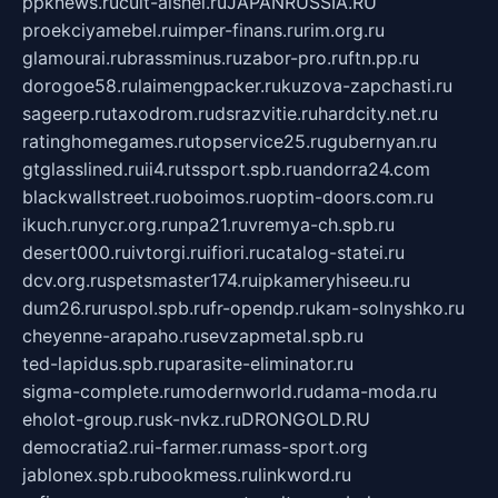
ppknews.ru
cult-alshei.ru
JAPANRUSSIA.RU
proekciyamebel.ru
imper-finans.ru
rim.org.ru
glamourai.ru
brassminus.ru
zabor-pro.ru
ftn.pp.ru
dorogoe58.ru
laimengpacker.ru
kuzova-zapchasti.ru
sageerp.ru
taxodrom.ru
dsrazvitie.ru
hardcity.net.ru
ratinghomegames.ru
topservice25.ru
gubernyan.ru
gtglasslined.ru
ii4.ru
tssport.spb.ru
andorra24.com
blackwallstreet.ru
oboimos.ru
optim-doors.com.ru
ikuch.ru
nycr.org.ru
npa21.ru
vremya-ch.spb.ru
desert000.ru
ivtorgi.ru
ifiori.ru
catalog-statei.ru
dcv.org.ru
spetsmaster174.ru
ipkameryhiseeu.ru
dum26.ru
ruspol.spb.ru
fr-opendp.ru
kam-solnyshko.ru
cheyenne-arapaho.ru
sevzapmetal.spb.ru
ted-lapidus.spb.ru
parasite-eliminator.ru
sigma-complete.ru
modernworld.ru
dama-moda.ru
eholot-group.ru
sk-nvkz.ru
DRONGOLD.RU
democratia2.ru
i-farmer.ru
mass-sport.org
jablonex.spb.ru
bookmess.ru
linkword.ru