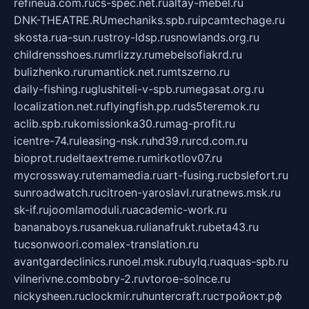
refineua.com.ru
cs-spec.net.ru
altay-mebel.ru
DNK-THEATRE.RU
mechaniks.spb.ru
ipcamtechage.ru
skosta.ru
a-sun.ru
stroy-ldsp.ru
snowlands.org.ru
childrensshoes.ru
mrlizzy.ru
mebelsofiakrd.ru
bulizhenko.ru
rumantick.net.ru
mtszerno.ru
daily-fishing.ru
glushiteli-v-spb.ru
megasat.org.ru
localization.net.ru
flyingfish.pp.ru
ds5teremok.ru
aclib.spb.ru
komissionka30.ru
mag-profit.ru
icentre-74.ru
leasing-nsk.ru
hd39.ru
rcd.com.ru
bioprot.ru
deltaextreme.ru
mirkotlov07.ru
mycrossway.ru
temamedia.ru
art-fusing.ru
cbslefort.ru
sunroadwatch.ru
citroen-yaroslavl.ru
ratnews.msk.ru
sk-if.ru
joomlamoduli.ru
academic-work.ru
bananaboys.ru
sanekua.ru
lianafrukt.ru
beta43.ru
tucsonwoori.com
alex-translation.ru
avantgardeclinics.ru
noel.msk.ru
buylq.ru
aquas-spb.ru
vilnerivne.com
bobry-2.ru
vtoroe-solnce.ru
nickysheen.ru
clockmir.ru
huntercraft.ru
стройокт.рф