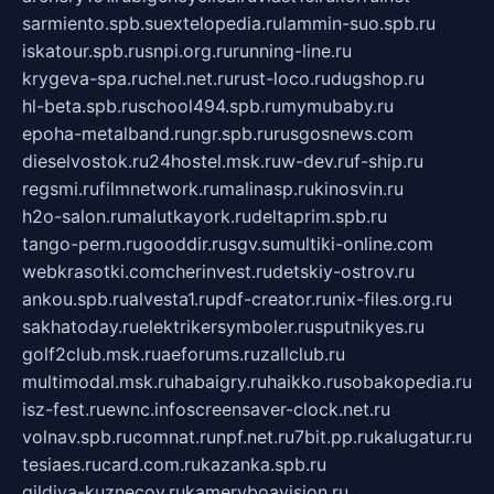
sarmiento.spb.su
extelopedia.ru
lammin-suo.spb.ru
iskatour.spb.ru
snpi.org.ru
running-line.ru
krygeva-spa.ru
chel.net.ru
rust-loco.ru
dugshop.ru
hl-beta.spb.ru
school494.spb.ru
mymubaby.ru
epoha-metalband.ru
ngr.spb.ru
rusgosnews.com
dieselvostok.ru
24hostel.msk.ru
w-dev.ru
f-ship.ru
regsmi.ru
filmnetwork.ru
malinasp.ru
kinosvin.ru
h2o-salon.ru
malutkayork.ru
deltaprim.spb.ru
tango-perm.ru
gooddir.ru
sgv.su
multiki-online.com
webkrasotki.com
cherinvest.ru
detskiy-ostrov.ru
ankou.spb.ru
alvesta1.ru
pdf-creator.ru
nix-files.org.ru
sakhatoday.ru
elektrikersymboler.ru
sputnikyes.ru
golf2club.msk.ru
aeforums.ru
zallclub.ru
multimodal.msk.ru
habaigry.ru
haikko.ru
sobakopedia.ru
isz-fest.ru
ewnc.info
screensaver-clock.net.ru
volnav.spb.ru
comnat.ru
npf.net.ru
7bit.pp.ru
kalugatur.ru
tesiaes.ru
card.com.ru
kazanka.spb.ru
gildiya-kuznecov.ru
kameryboavision.ru