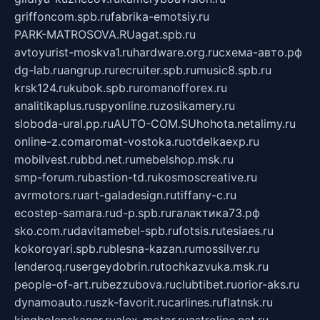
griffoncom.spb.ru
fabrika-emotsiy.ru
PARK-MATROSOVA.RU
agat.spb.ru
avtoyurist-moskva1.ru
hardware.org.ru
схема-авто.рф
dg-lab.ru
angrup.ru
recruiter.spb.ru
music8.spb.ru
krsk124.ru
kubok.spb.ru
romanofforex.ru
analitikaplus.ru
spyonline.ru
zosikamery.ru
sloboda-ural.pp.ru
AUTO-COM.SU
hohota.net
alimy.ru
online-z.com
aromat-vostoka.ru
otdelkaexp.ru
mobilvest.ru
bbd.net.ru
mebelshop.msk.ru
smp-forum.ru
bastion-td.ru
kosmoscreative.ru
avrmotors.ru
art-galadesign.ru
tiffany-c.ru
ecostep-samara.ru
d-p.spb.ru
галактика73.рф
sko.com.ru
davitamebel-spb.ru
fotsis.ru
tesiaes.ru
kokoroyari.spb.ru
blesna-kazan.ru
mossilver.ru
lenderoq.ru
sergeydobrin.ru
tochkazvuka.msk.ru
people-of-art.ru
bezzubova.ru
clubtibet.ru
orior-aks.ru
dynamoauto.ru
szk-favorit.ru
carlines.ru
flatnsk.ru
kingbolenskaner.ru
alex-motor.ru
astroline.net.ru