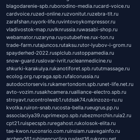
blagodarenie-spb.ru
borodino-media.ru
card-voice.ru
cardvoice.ru
zed-online.ru
zvonitut.ru
zebra-tlt.ru
zarafshan.ru
york-life.ru
vintovoykompressor.ru
vladivostok-map.ru
vlknrussia.ru
wasabi-shop.ru
webamator.ru
zaryna.ru
youtubefree.ru
x-ton.ru
trade-farm.ru
tajuncos.ru
taksu.ru
tor-lyubov-i-grom.ru
spayderhed-2022.ru
splclub.ru
stoppamedia.ru
snow-guard.ru
slovar-ivrit.ru
cleanmedicine.ru
shkurki-karakulya.ru
kanotiforet.spb.ru
tutmassage.ru
ecolog.org.ru
praga.spb.ru
falcorussia.ru
autodoctorservis.ru
kamertondom.spb.ru
net-life.net.ru
avto-vozim.ru
sakhcamera.ru
alliance-electro.spb.ru
stroyavt.ru
controlweb1.ru
tdsak74.ru
kinzozo-ru.ru
kvotka.ru
iron-snab.ru
costa-bella.ru
eugrus.pp.ru
associaciya39.ru
primexpo.spb.ru
bezmorchin.ru
ia2.ru
cpt21.ru
ispecspb.ru
regahost.ru
kolosok-elita.ru
tae-kwon.ru
consrio.com.ru
insiam.ru
avegainfo.ru
archery161.ru
bigencyclica.ru
vlast16.ru
korru.net