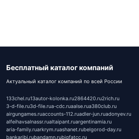
Бесплатный каталог компаний
Актуальный каталог компаний по всей России
133chel.ru
13autor-kolonka.ru
2864420.ru
2rich.ru
3-d-file.ru
3d-file.ru
a-cdc.ru
aalse.ru
a380club.ru
airgungames.ru
accounts-112.ru
adler-jun.ru
adonyev.ru
alfeihavsalnassr.ru
altaipant.ru
argentinamia.ru
aria-family.ru
arkrym.ru
ashanet.ru
belgorod-day.ru
bankaribi.ru
bandamn.ru
bigfatcc.ru