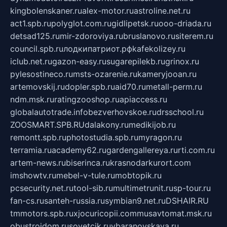
kingbolenskaner.ru
alex-motor.ru
astroline.net.ru
act1.spb.ru
polyglot.com.ru
gidlipetsk.ru
ooo-driada.ru
detsad125.ru
mir-zdoroviya.ru
bruslanovo.ru
siterem.ru
council.spb.ru
лодкипатриот.рф
kafekolizey.ru
iclub.net.ru
gazon-easy.ru
sugarepilekb.ru
grinox.ru
pylesostineco.ru
msts-ozarenie.ru
kameryjooan.ru
artemovskij.ru
dopler.spb.ru
aid70.ru
metall-perm.ru
ndm.msk.ru
ratingzooshop.ru
apiaccess.ru
globalautotrade.info
bezverhovskoe.ru
drsschool.ru
ZOOSMART.SPB.RU
dalakony.ru
medikijob.ru
remontt.spb.ru
photostudia.spb.ru
myragon.ru
terramia.ru
academy62.ru
gardengallereya.ru
rti.com.ru
artem-news.ru
biserinca.ru
krasnodarkurort.com
imshowtv.ru
mebel-v-tule.ru
mobtopik.ru
pcsecurity.net.ru
tool-sib.ru
multimetrunit.ru
sp-tour.ru
fan-cs.ru
santeh-russia.ru
symbian9.net.ru
DSHAIR.RU
tmmotors.spb.ru
xjocuricopii.com
musavtomat.msk.ru
obustrojdom.ru
sovetcik.ru
ybaranovskaya.ru