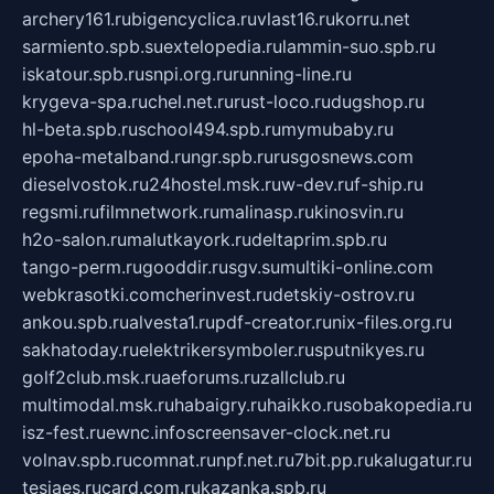
archery161.ru
bigencyclica.ru
vlast16.ru
korru.net
sarmiento.spb.su
extelopedia.ru
lammin-suo.spb.ru
iskatour.spb.ru
snpi.org.ru
running-line.ru
krygeva-spa.ru
chel.net.ru
rust-loco.ru
dugshop.ru
hl-beta.spb.ru
school494.spb.ru
mymubaby.ru
epoha-metalband.ru
ngr.spb.ru
rusgosnews.com
dieselvostok.ru
24hostel.msk.ru
w-dev.ru
f-ship.ru
regsmi.ru
filmnetwork.ru
malinasp.ru
kinosvin.ru
h2o-salon.ru
malutkayork.ru
deltaprim.spb.ru
tango-perm.ru
gooddir.ru
sgv.su
multiki-online.com
webkrasotki.com
cherinvest.ru
detskiy-ostrov.ru
ankou.spb.ru
alvesta1.ru
pdf-creator.ru
nix-files.org.ru
sakhatoday.ru
elektrikersymboler.ru
sputnikyes.ru
golf2club.msk.ru
aeforums.ru
zallclub.ru
multimodal.msk.ru
habaigry.ru
haikko.ru
sobakopedia.ru
isz-fest.ru
ewnc.info
screensaver-clock.net.ru
volnav.spb.ru
comnat.ru
npf.net.ru
7bit.pp.ru
kalugatur.ru
tesiaes.ru
card.com.ru
kazanka.spb.ru