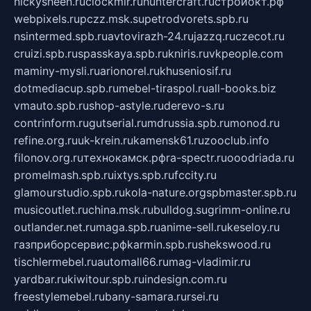
nickysheen.ru
clockmir.ru
huntercraft.ru
стройокт.рф
webpixels.ru
pczz.msk.su
petrodvorets.spb.ru
nsintermed.spb.ru
avtovirazh-24.ru
jazzq.ru
czecot.ru
cruizi.spb.ru
spasskaya.spb.ru
kniris.ru
vkpeople.com
maminy-mysli.ru
arionorel.ru
khuseniosif.ru
dotmediacup.spb.ru
mebel-tiraspol.ru
all-books.biz
vmauto.spb.ru
shop-astyle.ru
derevo-s.ru
contrinform.ru
gutserial.ru
mdrussia.spb.ru
monod.ru
refine.org.ru
uk-krein.ru
kamensk61.ru
zooclub.info
filonov.org.ru
технокамск.рф
ra-spectr.ru
ooodriada.ru
promelmash.spb.ru
ixtys.spb.ru
fccity.ru
glamourstudio.spb.ru
kola-nature.org
spbmaster.spb.ru
musicoutlet.ru
china.msk.ru
bulldog.su
grimm-online.ru
outlander.net.ru
maga.spb.ru
anime-sell.ru
keseloy.ru
газприборсервис.рф
karmin.spb.ru
shekswood.ru
tischlermebel.ru
automall66.ru
mag-vladimir.ru
yardbar.ru
kiwitour.spb.ru
indesign.com.ru
freestylemebel.ru
bany-samara.ru
rsei.ru