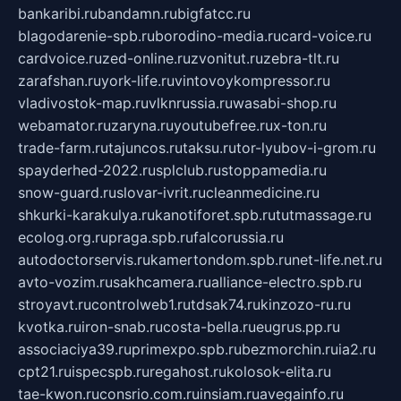
bankaribi.ru
bandamn.ru
bigfatcc.ru
blagodarenie-spb.ru
borodino-media.ru
card-voice.ru
cardvoice.ru
zed-online.ru
zvonitut.ru
zebra-tlt.ru
zarafshan.ru
york-life.ru
vintovoykompressor.ru
vladivostok-map.ru
vlknrussia.ru
wasabi-shop.ru
webamator.ru
zaryna.ru
youtubefree.ru
x-ton.ru
trade-farm.ru
tajuncos.ru
taksu.ru
tor-lyubov-i-grom.ru
spayderhed-2022.ru
splclub.ru
stoppamedia.ru
snow-guard.ru
slovar-ivrit.ru
cleanmedicine.ru
shkurki-karakulya.ru
kanotiforet.spb.ru
tutmassage.ru
ecolog.org.ru
praga.spb.ru
falcorussia.ru
autodoctorservis.ru
kamertondom.spb.ru
net-life.net.ru
avto-vozim.ru
sakhcamera.ru
alliance-electro.spb.ru
stroyavt.ru
controlweb1.ru
tdsak74.ru
kinzozo-ru.ru
kvotka.ru
iron-snab.ru
costa-bella.ru
eugrus.pp.ru
associaciya39.ru
primexpo.spb.ru
bezmorchin.ru
ia2.ru
cpt21.ru
ispecspb.ru
regahost.ru
kolosok-elita.ru
tae-kwon.ru
consrio.com.ru
insiam.ru
avegainfo.ru