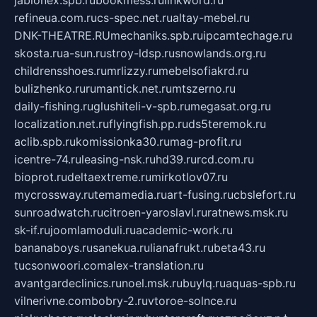
jablonex.spb.ru
bookmess.ru
linkword.ru
refineua.com.ru
cs-spec.net.ru
altay-mebel.ru
DNK-THEATRE.RU
mechaniks.spb.ru
ipcamtechage.ru
skosta.ru
a-sun.ru
stroy-ldsp.ru
snowlands.org.ru
childrensshoes.ru
mrlizzy.ru
mebelsofiakrd.ru
bulizhenko.ru
rumantick.net.ru
mtszerno.ru
daily-fishing.ru
glushiteli-v-spb.ru
megasat.org.ru
localization.net.ru
flyingfish.pp.ru
ds5teremok.ru
aclib.spb.ru
komissionka30.ru
mag-profit.ru
icentre-74.ru
leasing-nsk.ru
hd39.ru
rcd.com.ru
bioprot.ru
deltaextreme.ru
mirkotlov07.ru
mycrossway.ru
temamedia.ru
art-fusing.ru
cbslefort.ru
sunroadwatch.ru
citroen-yaroslavl.ru
ratnews.msk.ru
sk-if.ru
joomlamoduli.ru
academic-work.ru
bananaboys.ru
sanekua.ru
lianafrukt.ru
beta43.ru
tucsonwoori.com
alex-translation.ru
avantgardeclinics.ru
noel.msk.ru
buylq.ru
aquas-spb.ru
vilnerivne.com
bobry-2.ru
vtoroe-solnce.ru