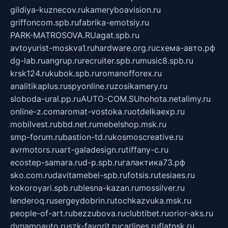
gildiya-kuznecov.ru
kameryboavision.ru
griffoncom.spb.ru
fabrika-emotsiy.ru
PARK-MATROSOVA.RU
agat.spb.ru
avtoyurist-moskva1.ru
hardware.org.ru
схема-авто.рф
dg-lab.ru
angrup.ru
recruiter.spb.ru
music8.spb.ru
krsk124.ru
kubok.spb.ru
romanofforex.ru
analitikaplus.ru
spyonline.ru
zosikamery.ru
sloboda-ural.pp.ru
AUTO-COM.SU
hohota.net
alimy.ru
online-z.com
aromat-vostoka.ru
otdelkaexp.ru
mobilvest.ru
bbd.net.ru
mebelshop.msk.ru
smp-forum.ru
bastion-td.ru
kosmoscreative.ru
avrmotors.ru
art-galadesign.ru
tiffany-c.ru
ecostep-samara.ru
d-p.spb.ru
галактика73.рф
sko.com.ru
davitamebel-spb.ru
fotsis.ru
tesiaes.ru
kokoroyari.spb.ru
blesna-kazan.ru
mossilver.ru
lenderoq.ru
sergeydobrin.ru
tochkazvuka.msk.ru
people-of-art.ru
bezzubova.ru
clubtibet.ru
orior-aks.ru
dynamoauto.ru
szk-favorit.ru
carlines.ru
flatnsk.ru