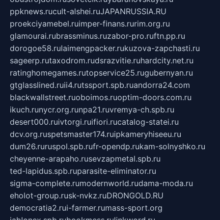
ppknews.ru
cult-alshei.ru
JAPANRUSSIA.RU
proekciyamebel.ru
imper-finans.ru
rim.org.ru
glamourai.ru
brassminus.ru
zabor-pro.ru
ftn.pp.ru
dorogoe58.ru
laimengpacker.ru
kuzova-zapchasti.ru
sageerp.ru
taxodrom.ru
dsrazvitie.ru
hardcity.net.ru
ratinghomegames.ru
topservice25.ru
gubernyan.ru
gtglasslined.ru
ii4.ru
tssport.spb.ru
andorra24.com
blackwallstreet.ru
oboimos.ru
optim-doors.com.ru
ikuch.ru
nycr.org.ru
npa21.ru
vremya-ch.spb.ru
desert000.ru
ivtorgi.ru
ifiori.ru
catalog-statei.ru
dcv.org.ru
spetsmaster174.ru
ipkameryhiseeu.ru
dum26.ru
ruspol.spb.ru
fr-opendp.ru
kam-solnyshko.ru
cheyenne-arapaho.ru
sevzapmetal.spb.ru
ted-lapidus.spb.ru
parasite-eliminator.ru
sigma-complete.ru
modernworld.ru
dama-moda.ru
eholot-group.ru
sk-nvkz.ru
DRONGOLD.RU
democratia2.ru
i-farmer.ru
mass-sport.org