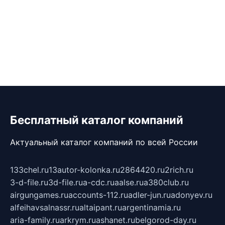
Бесплатный каталог компаний
Актуальный каталог компаний по всей России
133chel.ru
13autor-kolonka.ru
2864420.ru
2rich.ru
3-d-file.ru
3d-file.ru
a-cdc.ru
aalse.ru
a380club.ru
airgungames.ru
accounts-112.ru
adler-jun.ru
adonyev.ru
alfeihavsalnassr.ru
altaipant.ru
argentinamia.ru
aria-family.ru
arkrym.ru
ashanet.ru
belgorod-day.ru