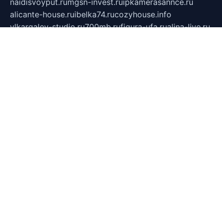
naidisvoyput.ru
mgsn-invest.ru
ipkamerasannce.ru
alicante-house.ru
ibelka74.ru
cozyhouse.info
vlkargalev-studio.ru
700mb.ru
figura-ufa.ru
alina-live.ru
belarusiannews.ru
womenknow.ru
dos-vniimk.ru
sega.net.ru
dv.net.ru
phenomenonsofhistory.com
telesputnik.net.ru
wall.pp.ru
pylesosroidmi.ru
gtc-clan.ru
cligs.ru
bibikazap.ru
popova.org.ru
netwhistler.spb.ru
bellvil.ru
bonzon.ru
iss-vladik.ru
defiparis.net.ru
las-gryzas.ru
amku.ru
electednews.spb.ru
feather.org.ru
spar72.ru
tankiigri.ru
dominus.com.ru
ibtree.ru
sanykool.pp.ru
unixlib.org.ru
menatep.spb.ru
gartenterrassen.ru
printeka.ru
skvozilka.com.ru
parkovka-pub.ru
lovemobi.ru
art-ru.ru
emulatorz.com.ru
alucomp.com.ru
tatforum.com.ru
alternativa-profi.ru
dermakler.ru
artsurvey.ru
aredir.ru
khimspas.ru
centr-maxi.ru
2018r.ru
bort-stomer-defort.ru
professional2.ru
gibsons.ru
artselena.ru
art-pilot.ru
ingredient.spb.ru