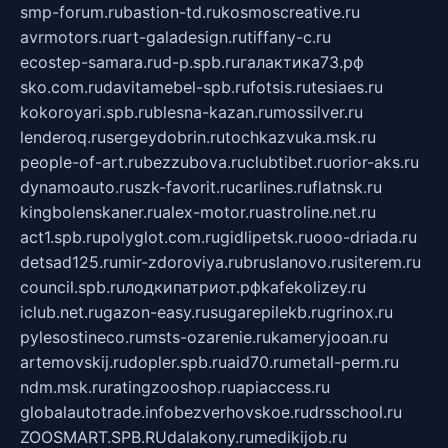
smp-forum.ru
bastion-td.ru
kosmoscreative.ru
avrmotors.ru
art-galadesign.ru
tiffany-c.ru
ecostep-samara.ru
d-p.spb.ru
галактика73.рф
sko.com.ru
davitamebel-spb.ru
fotsis.ru
tesiaes.ru
kokoroyari.spb.ru
blesna-kazan.ru
mossilver.ru
lenderoq.ru
sergeydobrin.ru
tochkazvuka.msk.ru
people-of-art.ru
bezzubova.ru
clubtibet.ru
orior-aks.ru
dynamoauto.ru
szk-favorit.ru
carlines.ru
flatnsk.ru
kingbolenskaner.ru
alex-motor.ru
astroline.net.ru
act1.spb.ru
polyglot.com.ru
gidlipetsk.ru
ooo-driada.ru
detsad125.ru
mir-zdoroviya.ru
bruslanovo.ru
siterem.ru
council.spb.ru
лодкипатриот.рф
kafekolizey.ru
iclub.net.ru
gazon-easy.ru
sugarepilekb.ru
grinox.ru
pylesostineco.ru
msts-ozarenie.ru
kameryjooan.ru
artemovskij.ru
dopler.spb.ru
aid70.ru
metall-perm.ru
ndm.msk.ru
ratingzooshop.ru
apiaccess.ru
globalautotrade.info
bezverhovskoe.ru
drsschool.ru
ZOOSMART.SPB.RU
dalakony.ru
medikijob.ru