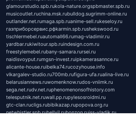
glamourstudio.spb.ru
kola-nature.org
spbmaster.spb.ru
musicoutlet.ru
china.msk.ru
bulldog.su
grimm-online.ru
outlander.net.ru
maga.spb.ru
anime-sell.ru
keseloy.ru
газприборсервис.рф
karmin.spb.ru
shekswood.ru
tischlermebel.ru
automall66.ru
mag-vladimir.ru
yardbar.ru
kiwitour.spb.ru
indesign.com.ru
freestylemebel.ru
bany-samara.ru
rsei.ru
naidisvoyput.ru
mgsn-invest.ru
ipkamerasannce.ru
alicante-house.ru
ibelka74.ru
cozyhouse.info
vlkargalev-studio.ru
700mb.ru
figura-ufa.ru
alina-live.ru
belarusiannews.ru
womenknow.ru
dos-vniimk.ru
sega.net.ru
dv.net.ru
phenomenonsofhistory.com
telesputnik.net.ru
wall.pp.ru
pylesosroidmi.ru
gtc-clan.ru
cligs.ru
bibikazap.ru
popova.org.ru
netwhistler.spb.ru
bellvil.ru
bonzon.ru
iss-vladik.ru
defiparis.net.ru
las-gryzas.ru
amku.ru
electednews.spb.ru
feather.org.ru
spar72.ru
tankiigri.ru
dominus.com.ru
ibtree.ru
sanykool.pp.ru
unixlib.org.ru