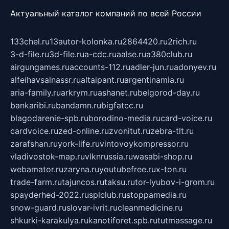
Актуальный каталог компаний по всей России
133chel.ru
13autor-kolonka.ru
2864420.ru
2rich.ru
3-d-file.ru
3d-file.ru
a-cdc.ru
aalse.ru
a380club.ru
airgungames.ru
accounts-112.ru
adler-jun.ru
adonyev.ru
alfeihavsalnassr.ru
altaipant.ru
argentinamia.ru
aria-family.ru
arkrym.ru
ashanet.ru
belgorod-day.ru
bankaribi.ru
bandamn.ru
bigfatcc.ru
blagodarenie-spb.ru
borodino-media.ru
card-voice.ru
cardvoice.ru
zed-online.ru
zvonitut.ru
zebra-tlt.ru
zarafshan.ru
york-life.ru
vintovoykompressor.ru
vladivostok-map.ru
vlknrussia.ru
wasabi-shop.ru
webamator.ru
zaryna.ru
youtubefree.ru
x-ton.ru
trade-farm.ru
tajuncos.ru
taksu.ru
tor-lyubov-i-grom.ru
spayderhed-2022.ru
splclub.ru
stoppamedia.ru
snow-guard.ru
slovar-ivrit.ru
cleanmedicine.ru
shkurki-karakulya.ru
kanotiforet.spb.ru
tutmassage.ru