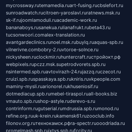
mycrossway.ru
temamedia.ru
art-fusing.ru
cbslefort.ru
sunroadwatch.ru
citroen-yaroslavl.ru
ratnews.msk.ru
sk-if.ru
joomlamoduli.ru
academic-work.ru
bananaboys.ru
sanekua.ru
lianafrukt.ru
beta43.ru
tucsonwoori.com
alex-translation.ru
avantgardeclinics.ru
noel.msk.ru
buylq.ru
aquas-spb.ru
vilnerivne.com
bobry-2.ru
vtoroe-solnce.ru
nickysheen.ru
clockmir.ru
huntercraft.ru
стройокт.рф
webpixels.ru
pczz.msk.su
petrodvorets.spb.ru
nsintermed.spb.ru
avtovirazh-24.ru
jazzq.ru
czecot.ru
cruizi.spb.ru
spasskaya.spb.ru
kniris.ru
vkpeople.com
maminy-mysli.ru
arionorel.ru
khuseniosif.ru
dotmediacup.spb.ru
mebel-tiraspol.ru
all-books.biz
vmauto.spb.ru
shop-astyle.ru
derevo-s.ru
contrinform.ru
gutserial.ru
mdrussia.spb.ru
monod.ru
refine.org.ru
uk-krein.ru
kamensk61.ru
zooclub.info
filonov.org.ru
технокамск.рф
ra-spectr.ru
ooodriada.ru
promelmash.spb.ru
ixtys.spb.ru
fccity.ru