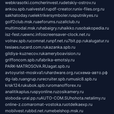
webkrasotki.com
cherinvest.ru
detskiy-ostrov.ru
ankou.spb.ru
alvesta1.ru
pdf-creator.ru
nix-files.org.ru
sakhatoday.ru
elektrikersymboler.ru
sputnikyes.ru
golf2club.msk.ru
aeforums.ru
zallclub.ru
multimodal.msk.ru
habaigry.ru
haikko.ru
sobakopedia.ru
isz-fest.ru
ewnc.info
screensaver-clock.net.ru
volnav.spb.ru
comnat.ru
npf.net.ru
7bit.pp.ru
kalugatur.ru
tesiaes.ru
card.com.ru
kazanka.spb.ru
gildiya-kuznecov.ru
kameryboavision.ru
griffoncom.spb.ru
fabrika-emotsiy.ru
PARK-MATROSOVA.RU
agat.spb.ru
avtoyurist-moskva1.ru
hardware.org.ru
схема-авто.рф
dg-lab.ru
angrup.ru
recruiter.spb.ru
music8.spb.ru
krsk124.ru
kubok.spb.ru
romanofforex.ru
analitikaplus.ru
spyonline.ru
zosikamery.ru
sloboda-ural.pp.ru
AUTO-COM.SU
hohota.net
alimy.ru
online-z.com
aromat-vostoka.ru
otdelkaexp.ru
mobilvest.ru
bbd.net.ru
mebelshop.msk.ru