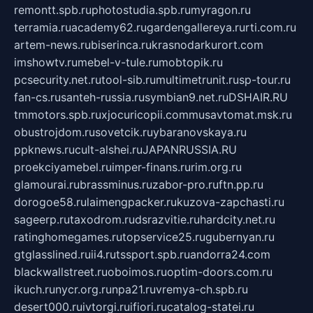
remontt.spb.ru
photostudia.spb.ru
myragon.ru
terramia.ru
academy62.ru
gardengallereya.ru
rti.com.ru
artem-news.ru
biserinca.ru
krasnodarkurort.com
imshowtv.ru
mebel-v-tule.ru
mobtopik.ru
pcsecurity.net.ru
tool-sib.ru
multimetrunit.ru
sp-tour.ru
fan-cs.ru
santeh-russia.ru
symbian9.net.ru
DSHAIR.RU
tmmotors.spb.ru
xjocuricopii.com
musavtomat.msk.ru
obustrojdom.ru
sovetcik.ru
ybaranovskaya.ru
ppknews.ru
cult-alshei.ru
JAPANRUSSIA.RU
proekciyamebel.ru
imper-finans.ru
rim.org.ru
glamourai.ru
brassminus.ru
zabor-pro.ru
ftn.pp.ru
dorogoe58.ru
laimengpacker.ru
kuzova-zapchasti.ru
sageerp.ru
taxodrom.ru
dsrazvitie.ru
hardcity.net.ru
ratinghomegames.ru
topservice25.ru
gubernyan.ru
gtglasslined.ru
ii4.ru
tssport.spb.ru
andorra24.com
blackwallstreet.ru
oboimos.ru
optim-doors.com.ru
ikuch.ru
nycr.org.ru
npa21.ru
vremya-ch.spb.ru
desert000.ru
ivtorgi.ru
ifiori.ru
catalog-statei.ru