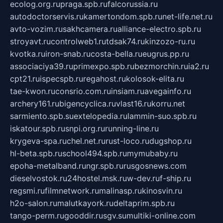
ecolog.org.ru
praga.spb.ru
falcorussia.ru
autodoctorservis.ru
kamertondom.spb.ru
net-life.net.ru
avto-vozim.ru
sakhcamera.ru
alliance-electro.spb.ru
stroyavt.ru
controlweb1.ru
tdsak74.ru
kinzozo-ru.ru
kvotka.ru
iron-snab.ru
costa-bella.ru
eugrus.pp.ru
associaciya39.ru
primexpo.spb.ru
bezmorchin.ru
ia2.ru
cpt21.ru
ispecspb.ru
regahost.ru
kolosok-elita.ru
tae-kwon.ru
consrio.com.ru
insiam.ru
avegainfo.ru
archery161.ru
bigencyclica.ru
vlast16.ru
korru.net
sarmiento.spb.su
extelopedia.ru
lammin-suo.spb.ru
iskatour.spb.ru
snpi.org.ru
running-line.ru
krygeva-spa.ru
chel.net.ru
rust-loco.ru
dugshop.ru
hl-beta.spb.ru
school494.spb.ru
mymubaby.ru
epoha-metalband.ru
ngr.spb.ru
rusgosnews.com
dieselvostok.ru
24hostel.msk.ru
w-dev.ru
f-ship.ru
regsmi.ru
filmnetwork.ru
malinasp.ru
kinosvin.ru
h2o-salon.ru
malutkayork.ru
deltaprim.spb.ru
tango-perm.ru
gooddir.ru
sgv.su
multiki-online.com