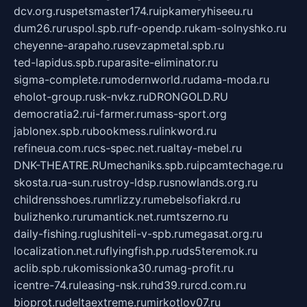
dcv.org.ru
spetsmaster174.ru
ipkameryhiseeu.ru
dum26.ru
ruspol.spb.ru
fr-opendp.ru
kam-solnyshko.ru
cheyenne-arapaho.ru
sevzapmetal.spb.ru
ted-lapidus.spb.ru
parasite-eliminator.ru
sigma-complete.ru
modernworld.ru
dama-moda.ru
eholot-group.ru
sk-nvkz.ru
DRONGOLD.RU
democratia2.ru
i-farmer.ru
mass-sport.org
jablonex.spb.ru
bookmess.ru
linkword.ru
refineua.com.ru
cs-spec.net.ru
altay-mebel.ru
DNK-THEATRE.RU
mechaniks.spb.ru
ipcamtechage.ru
skosta.ru
a-sun.ru
stroy-ldsp.ru
snowlands.org.ru
childrensshoes.ru
mrlizzy.ru
mebelsofiakrd.ru
bulizhenko.ru
rumantick.net.ru
mtszerno.ru
daily-fishing.ru
glushiteli-v-spb.ru
megasat.org.ru
localization.net.ru
flyingfish.pp.ru
ds5teremok.ru
aclib.spb.ru
komissionka30.ru
mag-profit.ru
icentre-74.ru
leasing-nsk.ru
hd39.ru
rcd.com.ru
bioprot.ru
deltaextreme.ru
mirkotlov07.ru