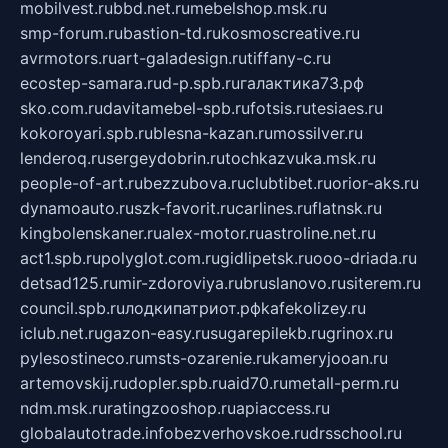
mobilvest.ru
bbd.net.ru
mebelshop.msk.ru
smp-forum.ru
bastion-td.ru
kosmoscreative.ru
avrmotors.ru
art-galadesign.ru
tiffany-c.ru
ecostep-samara.ru
d-p.spb.ru
галактика73.рф
sko.com.ru
davitamebel-spb.ru
fotsis.ru
tesiaes.ru
kokoroyari.spb.ru
blesna-kazan.ru
mossilver.ru
lenderoq.ru
sergeydobrin.ru
tochkazvuka.msk.ru
people-of-art.ru
bezzubova.ru
clubtibet.ru
orior-aks.ru
dynamoauto.ru
szk-favorit.ru
carlines.ru
flatnsk.ru
kingbolenskaner.ru
alex-motor.ru
astroline.net.ru
act1.spb.ru
polyglot.com.ru
gidlipetsk.ru
ooo-driada.ru
detsad125.ru
mir-zdoroviya.ru
bruslanovo.ru
siterem.ru
council.spb.ru
лодкипатриот.рф
kafekolizey.ru
iclub.net.ru
gazon-easy.ru
sugarepilekb.ru
grinox.ru
pylesostineco.ru
msts-ozarenie.ru
kameryjooan.ru
artemovskij.ru
dopler.spb.ru
aid70.ru
metall-perm.ru
ndm.msk.ru
ratingzooshop.ru
apiaccess.ru
globalautotrade.info
bezverhovskoe.ru
drsschool.ru