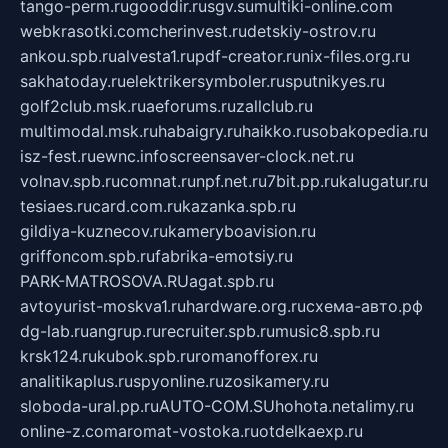
tango-perm.ru
gooddir.ru
sgv.su
multiki-online.com
webkrasotki.com
cherinvest.ru
detskiy-ostrov.ru
ankou.spb.ru
alvesta1.ru
pdf-creator.ru
nix-files.org.ru
sakhatoday.ru
elektrikersymboler.ru
sputnikyes.ru
golf2club.msk.ru
aeforums.ru
zallclub.ru
multimodal.msk.ru
habaigry.ru
haikko.ru
sobakopedia.ru
isz-fest.ru
ewnc.info
screensaver-clock.net.ru
volnav.spb.ru
comnat.ru
npf.net.ru
7bit.pp.ru
kalugatur.ru
tesiaes.ru
card.com.ru
kazanka.spb.ru
gildiya-kuznecov.ru
kameryboavision.ru
griffoncom.spb.ru
fabrika-emotsiy.ru
PARK-MATROSOVA.RU
agat.spb.ru
avtoyurist-moskva1.ru
hardware.org.ru
схема-авто.рф
dg-lab.ru
angrup.ru
recruiter.spb.ru
music8.spb.ru
krsk124.ru
kubok.spb.ru
romanofforex.ru
analitikaplus.ru
spyonline.ru
zosikamery.ru
sloboda-ural.pp.ru
AUTO-COM.SU
hohota.net
alimy.ru
online-z.com
aromat-vostoka.ru
otdelkaexp.ru