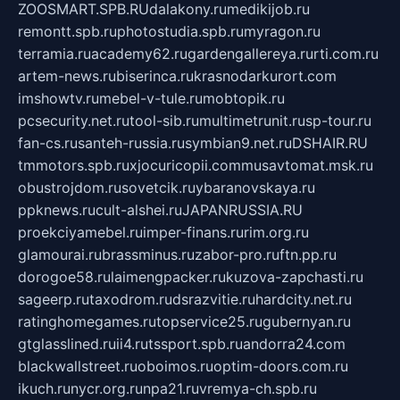
ZOOSMART.SPB.RU
dalakony.ru
medikijob.ru
remontt.spb.ru
photostudia.spb.ru
myragon.ru
terramia.ru
academy62.ru
gardengallereya.ru
rti.com.ru
artem-news.ru
biserinca.ru
krasnodarkurort.com
imshowtv.ru
mebel-v-tule.ru
mobtopik.ru
pcsecurity.net.ru
tool-sib.ru
multimetrunit.ru
sp-tour.ru
fan-cs.ru
santeh-russia.ru
symbian9.net.ru
DSHAIR.RU
tmmotors.spb.ru
xjocuricopii.com
musavtomat.msk.ru
obustrojdom.ru
sovetcik.ru
ybaranovskaya.ru
ppknews.ru
cult-alshei.ru
JAPANRUSSIA.RU
proekciyamebel.ru
imper-finans.ru
rim.org.ru
glamourai.ru
brassminus.ru
zabor-pro.ru
ftn.pp.ru
dorogoe58.ru
laimengpacker.ru
kuzova-zapchasti.ru
sageerp.ru
taxodrom.ru
dsrazvitie.ru
hardcity.net.ru
ratinghomegames.ru
topservice25.ru
gubernyan.ru
gtglasslined.ru
ii4.ru
tssport.spb.ru
andorra24.com
blackwallstreet.ru
oboimos.ru
optim-doors.com.ru
ikuch.ru
nycr.org.ru
npa21.ru
vremya-ch.spb.ru