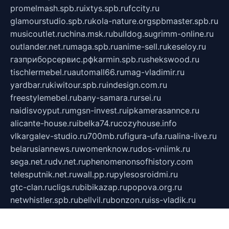
promelmash.spb.ru
ixtys.spb.ru
fccity.ru
glamourstudio.spb.ru
kola-nature.org
spbmaster.spb.ru
musicoutlet.ru
china.msk.ru
bulldog.su
grimm-online.ru
outlander.net.ru
maga.spb.ru
anime-sell.ru
keseloy.ru
газприборсервис.рф
karmin.spb.ru
shekswood.ru
tischlermebel.ru
automall66.ru
mag-vladimir.ru
yardbar.ru
kiwitour.spb.ru
indesign.com.ru
freestylemebel.ru
bany-samara.ru
rsei.ru
naidisvoyput.ru
mgsn-invest.ru
ipkamerasannce.ru
alicante-house.ru
ibelka74.ru
cozyhouse.info
vlkargalev-studio.ru
700mb.ru
figura-ufa.ru
alina-live.ru
belarusiannews.ru
womenknow.ru
dos-vniimk.ru
sega.net.ru
dv.net.ru
phenomenonsofhistory.com
telesputnik.net.ru
wall.pp.ru
pylesosroidmi.ru
gtc-clan.ru
cligs.ru
bibikazap.ru
popova.org.ru
netwhistler.spb.ru
bellvil.ru
bonzon.ru
iss-vladik.ru
defiparis.net.ru
las-gryzas.ru
amku.ru
electednews.spb.ru
feather.org.ru
spar72.ru
tankiigri.ru