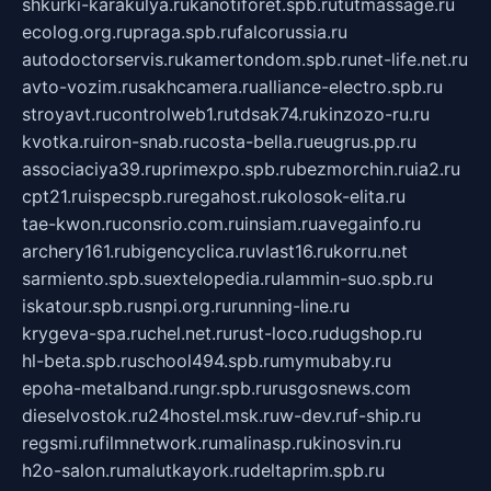
shkurki-karakulya.ru
kanotiforet.spb.ru
tutmassage.ru
ecolog.org.ru
praga.spb.ru
falcorussia.ru
autodoctorservis.ru
kamertondom.spb.ru
net-life.net.ru
avto-vozim.ru
sakhcamera.ru
alliance-electro.spb.ru
stroyavt.ru
controlweb1.ru
tdsak74.ru
kinzozo-ru.ru
kvotka.ru
iron-snab.ru
costa-bella.ru
eugrus.pp.ru
associaciya39.ru
primexpo.spb.ru
bezmorchin.ru
ia2.ru
cpt21.ru
ispecspb.ru
regahost.ru
kolosok-elita.ru
tae-kwon.ru
consrio.com.ru
insiam.ru
avegainfo.ru
archery161.ru
bigencyclica.ru
vlast16.ru
korru.net
sarmiento.spb.su
extelopedia.ru
lammin-suo.spb.ru
iskatour.spb.ru
snpi.org.ru
running-line.ru
krygeva-spa.ru
chel.net.ru
rust-loco.ru
dugshop.ru
hl-beta.spb.ru
school494.spb.ru
mymubaby.ru
epoha-metalband.ru
ngr.spb.ru
rusgosnews.com
dieselvostok.ru
24hostel.msk.ru
w-dev.ru
f-ship.ru
regsmi.ru
filmnetwork.ru
malinasp.ru
kinosvin.ru
h2o-salon.ru
malutkayork.ru
deltaprim.spb.ru