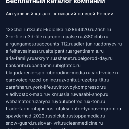
Бесплатный каталог компаний
Актуальный каталог компаний по всей России
133chel.ru
13autor-kolonka.ru
2864420.ru
2rich.ru
3-d-file.ru
3d-file.ru
a-cdc.ru
aalse.ru
a380club.ru
airgungames.ru
accounts-112.ru
adler-jun.ru
adonyev.ru
alfeihavsalnassr.ru
altaipant.ru
argentinamia.ru
aria-family.ru
arkrym.ru
ashanet.ru
belgorod-day.ru
bankaribi.ru
bandamn.ru
bigfatcc.ru
blagodarenie-spb.ru
borodino-media.ru
card-voice.ru
cardvoice.ru
zed-online.ru
zvonitut.ru
zebra-tlt.ru
zarafshan.ru
york-life.ru
vintovoykompressor.ru
vladivostok-map.ru
vlknrussia.ru
wasabi-shop.ru
webamator.ru
zaryna.ru
youtubefree.ru
x-ton.ru
trade-farm.ru
tajuncos.ru
taksu.ru
tor-lyubov-i-grom.ru
spayderhed-2022.ru
splclub.ru
stoppamedia.ru
snow-guard.ru
slovar-ivrit.ru
cleanmedicine.ru