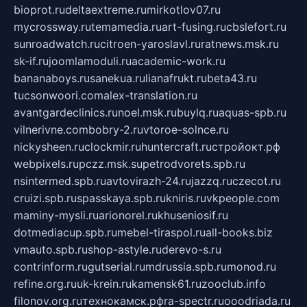
bioprot.ru
deltaextreme.ru
mirkotlov07.ru
mycrossway.ru
temamedia.ru
art-fusing.ru
cbslefort.ru
sunroadwatch.ru
citroen-yaroslavl.ru
ratnews.msk.ru
sk-if.ru
joomlamoduli.ru
academic-work.ru
bananaboys.ru
sanekua.ru
lianafrukt.ru
beta43.ru
tucsonwoori.com
alex-translation.ru
avantgardeclinics.ru
noel.msk.ru
buylq.ru
aquas-spb.ru
vilnerivne.com
bobry-2.ru
vtoroe-solnce.ru
nickysheen.ru
clockmir.ru
huntercraft.ru
стройокт.рф
webpixels.ru
pczz.msk.su
petrodvorets.spb.ru
nsintermed.spb.ru
avtovirazh-24.ru
jazzq.ru
czecot.ru
cruizi.spb.ru
spasskaya.spb.ru
kniris.ru
vkpeople.com
maminy-mysli.ru
arionorel.ru
khuseniosif.ru
dotmediacup.spb.ru
mebel-tiraspol.ru
all-books.biz
vmauto.spb.ru
shop-astyle.ru
derevo-s.ru
contrinform.ru
gutserial.ru
mdrussia.spb.ru
monod.ru
refine.org.ru
uk-krein.ru
kamensk61.ru
zooclub.info
filonov.org.ru
технокамск.рф
ra-spectr.ru
ooodriada.ru