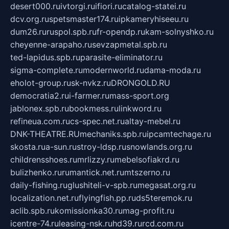
desert000.ru
ivtorgi.ru
ifiori.ru
catalog-statei.ru
dcv.org.ru
spetsmaster174.ru
ipkameryhiseeu.ru
dum26.ru
ruspol.spb.ru
fr-opendp.ru
kam-solnyshko.ru
cheyenne-arapaho.ru
sevzapmetal.spb.ru
ted-lapidus.spb.ru
parasite-eliminator.ru
sigma-complete.ru
modernworld.ru
dama-moda.ru
eholot-group.ru
sk-nvkz.ru
DRONGOLD.RU
democratia2.ru
i-farmer.ru
mass-sport.org
jablonex.spb.ru
bookmess.ru
linkword.ru
refineua.com.ru
cs-spec.net.ru
altay-mebel.ru
DNK-THEATRE.RU
mechaniks.spb.ru
ipcamtechage.ru
skosta.ru
a-sun.ru
stroy-ldsp.ru
snowlands.org.ru
childrensshoes.ru
mrlizzy.ru
mebelsofiakrd.ru
bulizhenko.ru
rumantick.net.ru
mtszerno.ru
daily-fishing.ru
glushiteli-v-spb.ru
megasat.org.ru
localization.net.ru
flyingfish.pp.ru
ds5teremok.ru
aclib.spb.ru
komissionka30.ru
mag-profit.ru
icentre-74.ru
leasing-nsk.ru
hd39.ru
rcd.com.ru