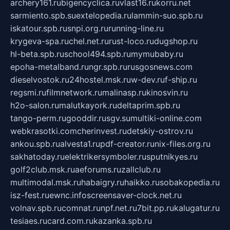
archery161.ru
bigencyclica.ru
vlast16.ru
korru.net
sarmiento.spb.su
extelopedia.ru
lammin-suo.spb.ru
iskatour.spb.ru
snpi.org.ru
running-line.ru
krygeva-spa.ru
chel.net.ru
rust-loco.ru
dugshop.ru
hl-beta.spb.ru
school494.spb.ru
mymubaby.ru
epoha-metalband.ru
ngr.spb.ru
rusgosnews.com
dieselvostok.ru
24hostel.msk.ru
w-dev.ru
f-ship.ru
regsmi.ru
filmnetwork.ru
malinasp.ru
kinosvin.ru
h2o-salon.ru
malutkayork.ru
deltaprim.spb.ru
tango-perm.ru
gooddir.ru
sgv.su
multiki-online.com
webkrasotki.com
cherinvest.ru
detskiy-ostrov.ru
ankou.spb.ru
alvesta1.ru
pdf-creator.ru
nix-files.org.ru
sakhatoday.ru
elektrikersymboler.ru
sputnikyes.ru
golf2club.msk.ru
aeforums.ru
zallclub.ru
multimodal.msk.ru
habaigry.ru
haikko.ru
sobakopedia.ru
isz-fest.ru
ewnc.info
screensaver-clock.net.ru
volnav.spb.ru
comnat.ru
npf.net.ru
7bit.pp.ru
kalugatur.ru
tesiaes.ru
card.com.ru
kazanka.spb.ru