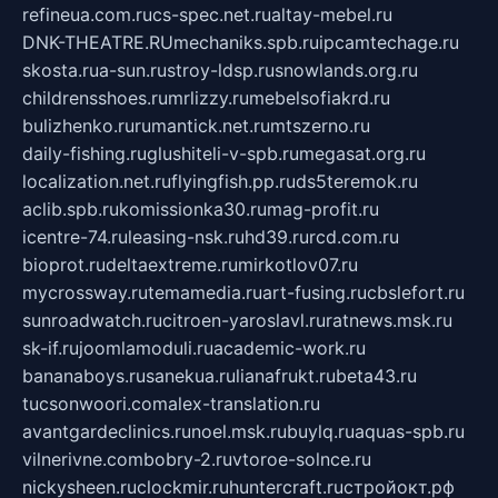
refineua.com.ru
cs-spec.net.ru
altay-mebel.ru
DNK-THEATRE.RU
mechaniks.spb.ru
ipcamtechage.ru
skosta.ru
a-sun.ru
stroy-ldsp.ru
snowlands.org.ru
childrensshoes.ru
mrlizzy.ru
mebelsofiakrd.ru
bulizhenko.ru
rumantick.net.ru
mtszerno.ru
daily-fishing.ru
glushiteli-v-spb.ru
megasat.org.ru
localization.net.ru
flyingfish.pp.ru
ds5teremok.ru
aclib.spb.ru
komissionka30.ru
mag-profit.ru
icentre-74.ru
leasing-nsk.ru
hd39.ru
rcd.com.ru
bioprot.ru
deltaextreme.ru
mirkotlov07.ru
mycrossway.ru
temamedia.ru
art-fusing.ru
cbslefort.ru
sunroadwatch.ru
citroen-yaroslavl.ru
ratnews.msk.ru
sk-if.ru
joomlamoduli.ru
academic-work.ru
bananaboys.ru
sanekua.ru
lianafrukt.ru
beta43.ru
tucsonwoori.com
alex-translation.ru
avantgardeclinics.ru
noel.msk.ru
buylq.ru
aquas-spb.ru
vilnerivne.com
bobry-2.ru
vtoroe-solnce.ru
nickysheen.ru
clockmir.ru
huntercraft.ru
стройокт.рф