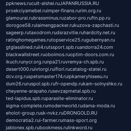
ppknews.ru
cult-alshei.ru
JAPANRUSSIA.RU
proekciyamebel.ru
imper-finans.ru
rim.org.ru
glamourai.ru
brassminus.ru
zabor-pro.ru
ftn.pp.ru
dorogoe58.ru
laimengpacker.ru
kuzova-zapchasti.ru
sageerp.ru
taxodrom.ru
dsrazvitie.ru
hardcity.net.ru
ratinghomegames.ru
topservice25.ru
gubernyan.ru
gtglasslined.ru
ii4.ru
tssport.spb.ru
andorra24.com
blackwallstreet.ru
oboimos.ru
optim-doors.com.ru
ikuch.ru
nycr.org.ru
npa21.ru
vremya-ch.spb.ru
desert000.ru
ivtorgi.ru
ifiori.ru
catalog-statei.ru
dcv.org.ru
spetsmaster174.ru
ipkameryhiseeu.ru
dum26.ru
ruspol.spb.ru
fr-opendp.ru
kam-solnyshko.ru
cheyenne-arapaho.ru
sevzapmetal.spb.ru
ted-lapidus.spb.ru
parasite-eliminator.ru
sigma-complete.ru
modernworld.ru
dama-moda.ru
eholot-group.ru
sk-nvkz.ru
DRONGOLD.RU
democratia2.ru
i-farmer.ru
mass-sport.org
jablonex.spb.ru
bookmess.ru
linkword.ru