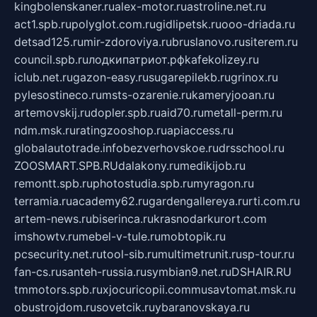
kingbolenskaner.ru
alex-motor.ru
astroline.net.ru
act1.spb.ru
polyglot.com.ru
gidlipetsk.ru
ooo-driada.ru
detsad125.ru
mir-zdoroviya.ru
bruslanovo.ru
siterem.ru
council.spb.ru
лодкипатриот.рф
kafekolizey.ru
iclub.net.ru
gazon-easy.ru
sugarepilekb.ru
grinox.ru
pylesostineco.ru
msts-ozarenie.ru
kameryjooan.ru
artemovskij.ru
dopler.spb.ru
aid70.ru
metall-perm.ru
ndm.msk.ru
ratingzooshop.ru
apiaccess.ru
globalautotrade.info
bezverhovskoe.ru
drsschool.ru
ZOOSMART.SPB.RU
dalakony.ru
medikijob.ru
remontt.spb.ru
photostudia.spb.ru
myragon.ru
terramia.ru
academy62.ru
gardengallereya.ru
rti.com.ru
artem-news.ru
biserinca.ru
krasnodarkurort.com
imshowtv.ru
mebel-v-tule.ru
mobtopik.ru
pcsecurity.net.ru
tool-sib.ru
multimetrunit.ru
sp-tour.ru
fan-cs.ru
santeh-russia.ru
symbian9.net.ru
DSHAIR.RU
tmmotors.spb.ru
xjocuricopii.com
musavtomat.msk.ru
obustrojdom.ru
sovetcik.ru
ybaranovskaya.ru