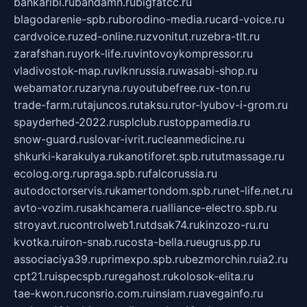
bankaribi.ru
bandamn.ru
bigfatcc.ru
blagodarenie-spb.ru
borodino-media.ru
card-voice.ru
cardvoice.ru
zed-online.ru
zvonitut.ru
zebra-tlt.ru
zarafshan.ru
york-life.ru
vintovoykompressor.ru
vladivostok-map.ru
vlknrussia.ru
wasabi-shop.ru
webamator.ru
zaryna.ru
youtubefree.ru
x-ton.ru
trade-farm.ru
tajuncos.ru
taksu.ru
tor-lyubov-i-grom.ru
spayderhed-2022.ru
splclub.ru
stoppamedia.ru
snow-guard.ru
slovar-ivrit.ru
cleanmedicine.ru
shkurki-karakulya.ru
kanotiforet.spb.ru
tutmassage.ru
ecolog.org.ru
praga.spb.ru
falcorussia.ru
autodoctorservis.ru
kamertondom.spb.ru
net-life.net.ru
avto-vozim.ru
sakhcamera.ru
alliance-electro.spb.ru
stroyavt.ru
controlweb1.ru
tdsak74.ru
kinzozo-ru.ru
kvotka.ru
iron-snab.ru
costa-bella.ru
eugrus.pp.ru
associaciya39.ru
primexpo.spb.ru
bezmorchin.ru
ia2.ru
cpt21.ru
ispecspb.ru
regahost.ru
kolosok-elita.ru
tae-kwon.ru
consrio.com.ru
insiam.ru
avegainfo.ru