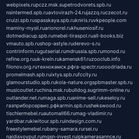
webpixels.ru
pczz.msk.su
petrodvorets.spb.ru
nsintermed.spb.ru
avtovirazh-24.ru
jazzq.ru
czecot.ru
cruizi.spb.ru
spasskaya.spb.ru
kniris.ru
vkpeople.com
maminy-mysli.ru
arionorel.ru
khuseniosif.ru
dotmediacup.spb.ru
mebel-tiraspol.ru
all-books.biz
vmauto.spb.ru
shop-astyle.ru
derevo-s.ru
contrinform.ru
gutserial.ru
mdrussia.spb.ru
monod.ru
refine.org.ru
uk-krein.ru
kamensk61.ru
zooclub.info
filonov.org.ru
технокамск.рф
ra-spectr.ru
ooodriada.ru
promelmash.spb.ru
ixtys.spb.ru
fccity.ru
glamourstudio.spb.ru
kola-nature.org
spbmaster.spb.ru
musicoutlet.ru
china.msk.ru
bulldog.su
grimm-online.ru
outlander.net.ru
maga.spb.ru
anime-sell.ru
keseloy.ru
газприборсервис.рф
karmin.spb.ru
shekswood.ru
tischlermebel.ru
automall66.ru
mag-vladimir.ru
yardbar.ru
kiwitour.spb.ru
indesign.com.ru
freestylemebel.ru
bany-samara.ru
rsei.ru
naidisvoyput.ru
mgsn-invest.ru
ipkamerasannce.ru