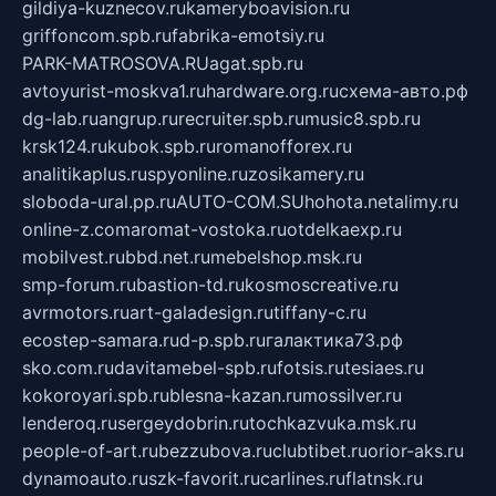
gildiya-kuznecov.ru
kameryboavision.ru
griffoncom.spb.ru
fabrika-emotsiy.ru
PARK-MATROSOVA.RU
agat.spb.ru
avtoyurist-moskva1.ru
hardware.org.ru
схема-авто.рф
dg-lab.ru
angrup.ru
recruiter.spb.ru
music8.spb.ru
krsk124.ru
kubok.spb.ru
romanofforex.ru
analitikaplus.ru
spyonline.ru
zosikamery.ru
sloboda-ural.pp.ru
AUTO-COM.SU
hohota.net
alimy.ru
online-z.com
aromat-vostoka.ru
otdelkaexp.ru
mobilvest.ru
bbd.net.ru
mebelshop.msk.ru
smp-forum.ru
bastion-td.ru
kosmoscreative.ru
avrmotors.ru
art-galadesign.ru
tiffany-c.ru
ecostep-samara.ru
d-p.spb.ru
галактика73.рф
sko.com.ru
davitamebel-spb.ru
fotsis.ru
tesiaes.ru
kokoroyari.spb.ru
blesna-kazan.ru
mossilver.ru
lenderoq.ru
sergeydobrin.ru
tochkazvuka.msk.ru
people-of-art.ru
bezzubova.ru
clubtibet.ru
orior-aks.ru
dynamoauto.ru
szk-favorit.ru
carlines.ru
flatnsk.ru