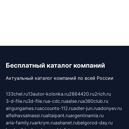
Бесплатный каталог компаний
Актуальный каталог компаний по всей России
133chel.ru
13autor-kolonka.ru
2864420.ru
2rich.ru
3-d-file.ru
3d-file.ru
a-cdc.ru
aalse.ru
a380club.ru
airgungames.ru
accounts-112.ru
adler-jun.ru
adonyev.ru
alfeihavsalnassr.ru
altaipant.ru
argentinamia.ru
aria-family.ru
arkrym.ru
ashanet.ru
belgorod-day.ru